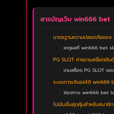
สารบัญเว็บ win666 bet
มาตรฐานความปลอดภัยของ wi
เหตุผลที่ win666 bet slo
PG SLOT ค่ายเกมสล็อตอันด
เกมสล็อต PG SLOT ยอดฮิ
ระบบการเงินออโต้ win666 be
ช่องทาง win666 bet logi
โปรโมชั่นสุดคุ้มสำหรับสมาช