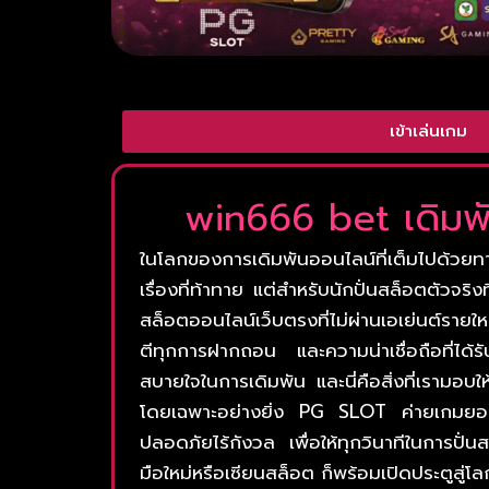
เข้าเล่นเกม
win666 bet เดิมพั
ในโลกของการเดิมพันออนไลน์ที่เต็มไปด้ว
เรื่องที่ท้าทาย แต่สำหรับนักปั่นสล็อตตัวจ
สล็อตออนไลน์เว็บตรงที่ไม่ผ่านเอเย่นต์ราย
ตีทุกการฝากถอน และความน่าเชื่อถือที่ได้ร
สบายใจในการเดิมพัน และนี่คือสิ่งที่เรามอบ
โดยเฉพาะอย่างยิ่ง PG SLOT ค่ายเกมยอดน
ปลอดภัยไร้กังวล เพื่อให้ทุกวินาทีในการปั่
มือใหม่หรือเซียนสล็อต ก็พร้อมเปิดประตูสู่โลกแห