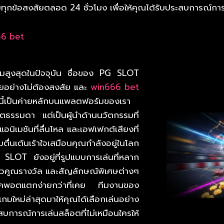
ข้อสงสัยตลอด 24 ชั่วโมง เพื่อให้คุณได้รับประสบการณ์การเล่น
66 bet
ยมสูงสุดในปัจจุบัน ชื่อของ PG SLOT
ไทยอย่างไม่ต้องสงสัย และ
win666 bet
นี้เป็นค่ายหลักบนแพลตฟอร์มของเรา
ธรรมดา แต่เป็นผู้นำด้านนวัตกรรมที่
ิเมชันที่ลื่นไหล และเอฟเฟกต์เสียงที่
ตื่นเต้นเร้าใจเสมือนคุณกำลังอยู่ในโลก
LOT ยังอยู่ที่รูปแบบการเล่นที่หลาก
ตัวคูณรางวัล และสัญลักษณ์พิเศษต่างๆ
แจ็คพอตแตกง่ายกว่าที่เคย ทีมงานของ
หม่ล่าสุดมาให้คุณได้เลือกเล่นอย่าง
สบการณ์การเล่นสล็อตที่ไม่เหมือนใครให้