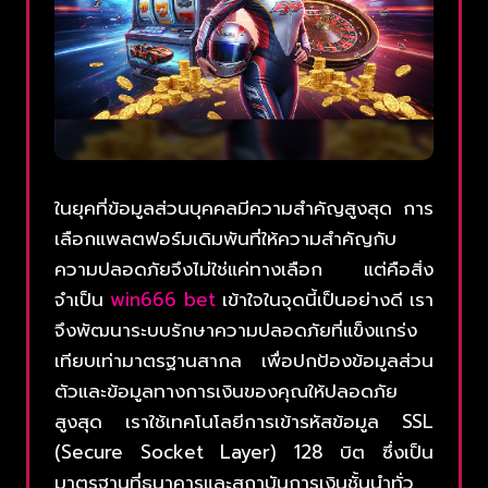
ในยุคที่ข้อมูลส่วนบุคคลมีความสำคัญสูงสุด การ
เลือกแพลตฟอร์มเดิมพันที่ให้ความสำคัญกับ
ความปลอดภัยจึงไม่ใช่แค่ทางเลือก แต่คือสิ่ง
จำเป็น
win666 bet
เข้าใจในจุดนี้เป็นอย่างดี เรา
จึงพัฒนาระบบรักษาความปลอดภัยที่แข็งแกร่ง
เทียบเท่ามาตรฐานสากล เพื่อปกป้องข้อมูลส่วน
ตัวและข้อมูลทางการเงินของคุณให้ปลอดภัย
สูงสุด เราใช้เทคโนโลยีการเข้ารหัสข้อมูล SSL
(Secure Socket Layer) 128 บิต ซึ่งเป็น
มาตรฐานที่ธนาคารและสถาบันการเงินชั้นนำทั่ว