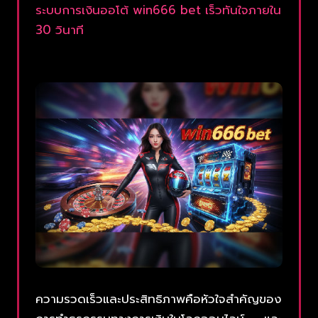
ระบบการเงินออโต้ win666 bet เร็วทันใจภายใน
30 วินาที
ความรวดเร็วและประสิทธิภาพคือหัวใจสำคัญของ