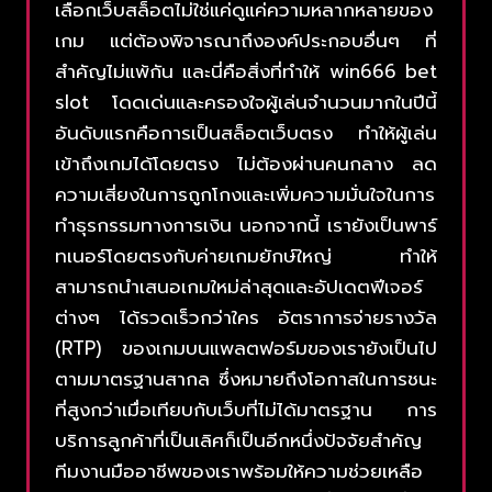
เลือกเว็บสล็อตไม่ใช่แค่ดูแค่ความหลากหลายของ
เกม แต่ต้องพิจารณาถึงองค์ประกอบอื่นๆ ที่
สำคัญไม่แพ้กัน และนี่คือสิ่งที่ทำให้ win666 bet
slot โดดเด่นและครองใจผู้เล่นจำนวนมากในปีนี้
อันดับแรกคือการเป็นสล็อตเว็บตรง ทำให้ผู้เล่น
เข้าถึงเกมได้โดยตรง ไม่ต้องผ่านคนกลาง ลด
ความเสี่ยงในการถูกโกงและเพิ่มความมั่นใจในการ
ทำธุรกรรมทางการเงิน นอกจากนี้ เรายังเป็นพาร์
ทเนอร์โดยตรงกับค่ายเกมยักษ์ใหญ่ ทำให้
สามารถนำเสนอเกมใหม่ล่าสุดและอัปเดตฟีเจอร์
ต่างๆ ได้รวดเร็วกว่าใคร อัตราการจ่ายรางวัล
(RTP) ของเกมบนแพลตฟอร์มของเรายังเป็นไป
ตามมาตรฐานสากล ซึ่งหมายถึงโอกาสในการชนะ
ที่สูงกว่าเมื่อเทียบกับเว็บที่ไม่ได้มาตรฐาน การ
บริการลูกค้าที่เป็นเลิศก็เป็นอีกหนึ่งปัจจัยสำคัญ
ทีมงานมืออาชีพของเราพร้อมให้ความช่วยเหลือ