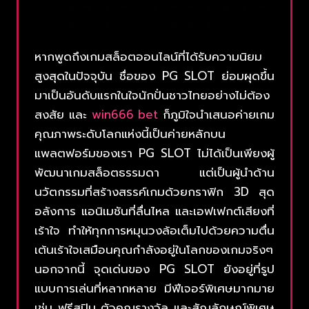
หากพูดถึงเกมสล็อตออนไลน์ที่ได้รับความนิยม
สูงสุดในปัจจุบัน ชื่อของ PG SLOT ย่อมผุดขึ้น
มาเป็นอันดับแรกในใจนักปั่นชาวไทยอย่างไม่ต้อง
สงสัย และ
win666 bet
ก็ภูมิใจนำเสนอค่ายเกม
คุณภาพระดับโลกแห่งนี้เป็นค่ายหลักบน
แพลตฟอร์มของเรา PG SLOT ไม่ได้เป็นเพียงผู้
พัฒนาเกมสล็อตธรรมดา แต่เป็นผู้นำด้าน
นวัตกรรมที่สร้างสรรค์เกมด้วยกราฟิก 3D สุด
อลังการ แอนิเมชันที่ลื่นไหล และเอฟเฟกต์เสียงที่
เร้าใจ ทำให้ทุกการหมุนวงล้อเต็มไปด้วยความตื่น
เต้นเร้าใจเสมือนคุณกำลังอยู่ในโลกของเกมจริงๆ
นอกจากนี้ จุดเด่นของ PG SLOT ยังอยู่ที่รูป
แบบการเล่นที่หลากหลาย มีฟีเจอร์พิเศษมากมาย
เช่น ฟรีสปิน ตัวคูณรางวัล และสัญลักษณ์พิเศษ