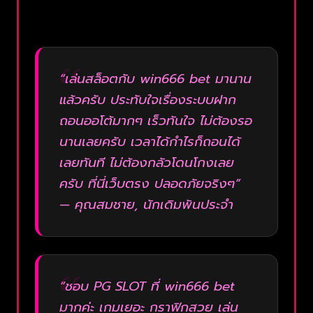
“เล่นสล็อตกับ win666 bet มานาน
แล้วครับ ประทับใจเรื่องระบบฝาก
ถอนออโต้มากๆ เร็วทันใจ ไม่ต้องรอ
นานเลยครับ เวลาได้กำไรก็ถอนได้
เลยทันที ไม่ต้องกลัวโดนโกงเลย
ครับ ที่นี่เว็บตรง ปลอดภัยจริงๆ”
— คุณสมชาย, นักเดิมพันประจำ
“ชอบ PG SLOT ที่ win666 bet
มากค่ะ เกมเยอะ กราฟิกสวย เล่น