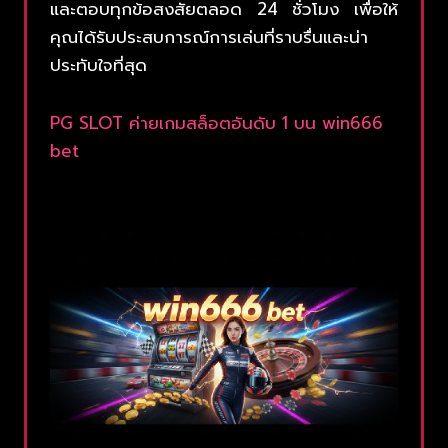
และตอบทุกข้อสงสัยตลอด 24 ชั่วโมง เพื่อให้
คุณได้รับประสบการณ์การเล่นที่ราบรื่นและน่า
ประทับใจที่สุด
PG SLOT ค่ายเกมสล็อตอันดับ 1 บน win666
bet