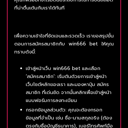
ที่น่าตื่นเต้นกับเราได้ทันที
เพื่อความเข้าใจที่ชัดเจนและรวดเร็ว เราขอสรุปขั้น
ตอนการสมัครสมาชิกกับ win666 bet ให้คุณ
ทราบดังนี้:
เข้าสู่หน้าเว็บ win666 bet และเลือก
‘สมัครสมาชิก’: เริ่มต้นด้วยการเข้าสู่หน้า
เว็บไซต์หลักของเรา และมองหาปุ่ม สมัคร
สมาชิก ที่เด่นชัด จากนั้นคลิกเพื่อเข้าสู่หน้า
แบบฟอร์มการลงทะเบียน
กรอกข้อมูลส่วนตัว: คุณจะต้องกรอก
ข้อมูลที่จำเป็น เช่น ชื่อ-นามสกุลจริง (ต้อง
ตรงกับชื่อบัญชีธนาคาร), เบอร์โทรศัพท์มือ