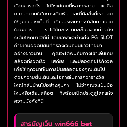
ต้องการอะไร ไม่ใช่แค่เกมที่หลากหลาย แต่คือ
ความสบายใจในการเดิมพัน และนี่คือสิ่งที่เรามอบ
ให้คุณอย่างเต็มที่ ด้วยประสบการณ์อันยาวนาน
ในวงการ เราได้คัดสรรเกมสล็อตจากค่ายดัง
ระดับโลกมาไว้ที่นี่ โดยเฉพาะอย่างยิ่ง PG SLOT
ค่ายเกมยอดนิยมที่ครองใจนักปั่นชาวไทยมา
อย่างยาวนาน คุณจะได้พบกับทางเข้าเล่นเกม
สล็อตที่รวดเร็ว เสถียร และปลอดภัยไร้กังวล
เพื่อให้ทุกวินาทีในการปั่นสล็อตของคุณเต็มไป
ด้วยความตื่นเต้นและโอกาสในการคว้ารางวัล
ใหญ่กลับบ้านไปอย่างคุ้มค่า ไม่ว่าคุณจะเป็นมือ
ใหม่หรือเซียนสล็อต ก็พร้อมเปิดประตูสู่โลกแห่ง
ความมั่งคั่งที่นี่
สารบัญเว็บ win666 bet