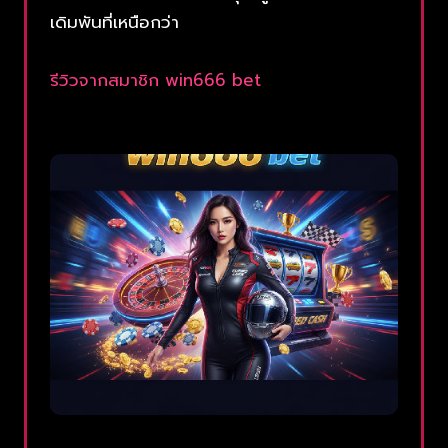
เดิมพันที่เหนือกว่า
รีวิวจากสมาชิก win666 bet