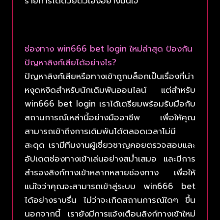
รายการได้ด้วยตัวเองอย่างมั่นใจ
ช่องทาง win666 bet login ใหม่ล่าสุด ป้องกัน
ปัญหาลิงก์เสียได้อย่างไร?
ปัญหาลิงก์เสียหรือทางเข้าถูกบล็อกเป็นเรื่องที่น่า
หงุดหงิดสำหรับนักเดิมพันออนไลน์ แต่สำหรับ
win666 bet login เราได้เตรียมพร้อมรับมือกับ
สถานการณ์เหล่านี้อย่างมืออาชีพ เพื่อให้คุณ
สามารถเข้าถึงการเดิมพันได้ตลอดเวลาไม่มี
สะดุด เรามีทีมงานผู้เชี่ยวชาญคอยตรวจสอบและ
อัปเดตช่องทางเข้าเล่นอย่างสม่ำเสมอ และมีการ
สำรองลิงก์ทางเข้าหลากหลายช่องทาง เพื่อให้
แน่ใจว่าคุณจะสามารถเข้าสู่ระบบ win666 bet
ได้อย่างราบรื่น ไม่ว่าจะเกิดสถานการณ์ใดๆ ขึ้น
นอกจากนี้ เรายังมีการแจ้งเตือนลิงก์ทางเข้าใหม่