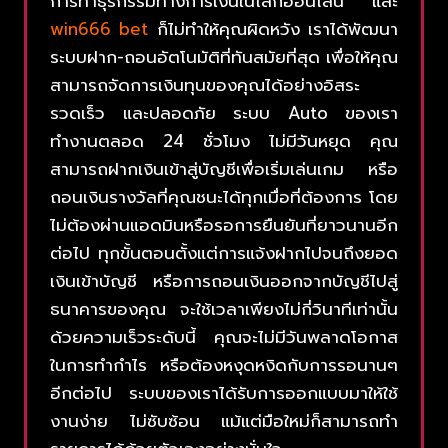
การทำธุรกรรมทางการเงินในโลกออนไลน์ และ
win666 bet
ก็ไม่ทำให้คุณผิดหวัง เราได้พัฒนา
ระบบฝาก-ถอนอัตโนมัติที่ทันสมัยที่สุด เพื่อให้คุณ
สามารถจัดการเงินทุนของคุณได้อย่างอิสระ
รวดเร็ว และปลอดภัย ระบบ Auto ของเรา
ทำงานตลอด 24 ชั่วโมง ไม่มีวันหยุด คุณ
สามารถฝากเงินเข้าสู่บัญชีเพื่อเริ่มเล่นเกม หรือ
ถอนเงินรางวัลที่คุณชนะได้ทุกเมื่อที่ต้องการ โดย
ไม่ต้องผ่านแอดมินหรือรอการยืนยันที่ยาวนานอีก
ต่อไป ทุกขั้นตอนตั้งแต่การแจ้งฝากไปจนถึงยอด
เงินเข้าบัญชี หรือการถอนเงินออกจากบัญชีไปสู่
ธนาคารของคุณ จะใช้เวลาเพียงไม่กี่วินาทีเท่านั้น
ด้วยความเร็วระดับนี้ คุณจะไม่มีวันพลาดโอกาส
ในการทำกำไร หรือต้องหงุดหงิดกับการรอนานๆ
อีกต่อไป ระบบของเราได้รับการออกแบบมาให้ใช้
งานง่าย ไม่ซับซ้อน แม้แต่มือใหม่ก็สามารถทำ