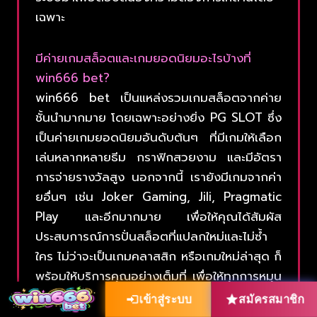
เฉพาะ
มีค่ายเกมสล็อตและเกมยอดนิยมอะไรบ้างที่
win666 bet?
win666 bet เป็นแหล่งรวมเกมสล็อตจากค่าย
ชั้นนำมากมาย โดยเฉพาะอย่างยิ่ง PG SLOT ซึ่ง
เป็นค่ายเกมยอดนิยมอันดับต้นๆ ที่มีเกมให้เลือก
เล่นหลากหลายธีม กราฟิกสวยงาม และมีอัตรา
การจ่ายรางวัลสูง นอกจากนี้ เรายังมีเกมจากค่า
ยอื่นๆ เช่น Joker Gaming, Jili, Pragmatic
Play และอีกมากมาย เพื่อให้คุณได้สัมผัส
ประสบการณ์การปั่นสล็อตที่แปลกใหม่และไม่ซ้ำ
ใคร ไม่ว่าจะเป็นเกมคลาสสิก หรือเกมใหม่ล่าสุด ก็
พร้อมให้บริการคุณอย่างเต็มที่ เพื่อให้ทุกการหมุน
วงล้อของคุณเต็มไปด้วยความสนุกและโอกาสใน
เข้าสู่ระบบ
สมัครสมาชิก
การทำกำไรที่ไม่รู้จบ