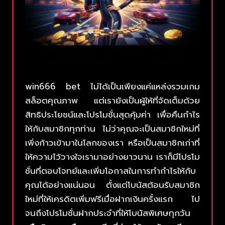
win666 bet ไม่ได้เป็นเพียงแค่แหล่งรวมเกม
สล็อตคุณภาพ แต่เรายังเป็นผู้ให้ที่จัดเต็มด้วย
สิทธิประโยชน์และโปรโมชั่นสุดคุ้มค่า เพื่อคืนกำไร
ให้กับสมาชิกทุกท่าน ไม่ว่าคุณจะเป็นสมาชิกใหม่ที่
เพิ่งก้าวเข้ามาในโลกของเรา หรือเป็นสมาชิกเก่าที่
ให้ความไว้วางใจเรามาอย่างยาวนาน เราก็มีโปรโม
ชั่นที่ตอบโจทย์และเพิ่มโอกาสในการทำกำไรให้กับ
คุณได้อย่างแน่นอน ตั้งแต่โบนัสต้อนรับสมาชิก
ใหม่ที่ให้เครดิตเพิ่มฟรีเมื่อฝากเงินครั้งแรก ไป
จนถึงโปรโมชั่นฝากประจำที่ให้โบนัสพิเศษทุกวัน