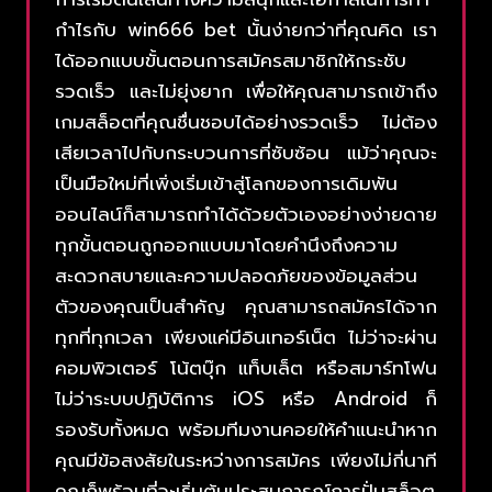
กำไรกับ win666 bet นั้นง่ายกว่าที่คุณคิด เรา
ได้ออกแบบขั้นตอนการสมัครสมาชิกให้กระชับ
รวดเร็ว และไม่ยุ่งยาก เพื่อให้คุณสามารถเข้าถึง
เกมสล็อตที่คุณชื่นชอบได้อย่างรวดเร็ว ไม่ต้อง
เสียเวลาไปกับกระบวนการที่ซับซ้อน แม้ว่าคุณจะ
เป็นมือใหม่ที่เพิ่งเริ่มเข้าสู่โลกของการเดิมพัน
ออนไลน์ก็สามารถทำได้ด้วยตัวเองอย่างง่ายดาย
ทุกขั้นตอนถูกออกแบบมาโดยคำนึงถึงความ
สะดวกสบายและความปลอดภัยของข้อมูลส่วน
ตัวของคุณเป็นสำคัญ คุณสามารถสมัครได้จาก
ทุกที่ทุกเวลา เพียงแค่มีอินเทอร์เน็ต ไม่ว่าจะผ่าน
คอมพิวเตอร์ โน้ตบุ๊ก แท็บเล็ต หรือสมาร์ทโฟน
ไม่ว่าระบบปฏิบัติการ iOS หรือ Android ก็
รองรับทั้งหมด พร้อมทีมงานคอยให้คำแนะนำหาก
คุณมีข้อสงสัยในระหว่างการสมัคร เพียงไม่กี่นาที
คุณก็พร้อมที่จะเริ่มต้นประสบการณ์การปั่นสล็อต