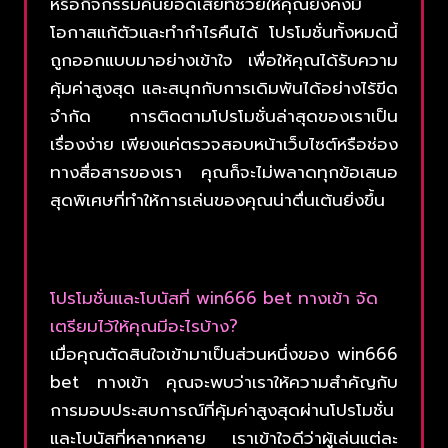
หรือกิจกรรมคืนยอดเสียที่ช่วยให้คุณยังคงมี
โอกาสแก้ตัวและทำกำไรคืนได้ โปรโมชั่นทั้งหมดนี้
ถูกออกแบบมาอย่างเข้าใจ เพื่อให้คุณได้รับความ
คุ้มค่าสูงสุด และสนุกกับการเดิมพันได้อย่างไร้ขีด
จำกัด การติดตามโปรโมชั่นล่าสุดของเราเป็น
เรื่องง่าย เพียงแค่ตรวจสอบหน้าเว็บไซต์หรือช่อง
ทางสื่อสารของเรา คุณก็จะไม่พลาดทุกข้อเสนอ
สุดพิเศษที่ทำให้การเล่นของคุณน่าตื่นเต้นยิ่งขึ้น
โปรโมชั่นและโบนัสที่ win666 bet ทางเข้า จัด
เตรียมไว้ให้คุณมีอะไรบ้าง?
เมื่อคุณตัดสินใจเข้ามาเป็นส่วนหนึ่งของ win666
bet ทางเข้า คุณจะพบว่าเราให้ความสำคัญกับ
การมอบประสบการณ์ที่คุ้มค่าสูงสุดผ่านโปรโมชั่น
และโบนัสที่หลากหลาย เราเข้าใจดีว่าผู้เล่นแต่ละ