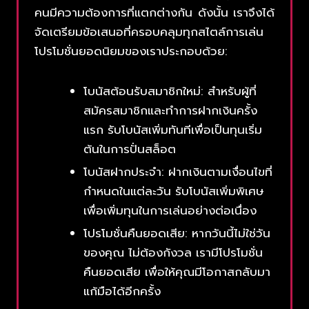
คนมีความต้องการที่แตกต่างกัน ดังนั้น เราจึงได้
จัดเตรียมข้อเสนอที่ครอบคลุมทุกสไตล์การเล่น
โปรโมชั่นยอดนิยมของเราประกอบด้วย:
โบนัสต้อนรับสมาชิกใหม่: สำหรับผู้ที่
สมัครสมาชิกและทำการฝากเงินครั้ง
แรก รับโบนัสเพิ่มทันทีเพื่อเป็นทุนเริ่ม
ต้นในการปั่นสล็อต
โบนัสฝากประจำ: ฝากเงินตามเงื่อนไขที่
กำหนดในแต่ละวัน รับโบนัสเพิ่มพิเศษ
เพื่อเพิ่มทุนในการเล่นอย่างต่อเนื่อง
โปรโมชั่นคืนยอดเสีย: หากวันนี้ไม่ใช่วัน
ของคุณ ไม่ต้องกังวล เรามีโปรโมชั่น
คืนยอดเสีย เพื่อให้คุณมีโอกาสกลับมา
แก้มือได้อีกครั้ง