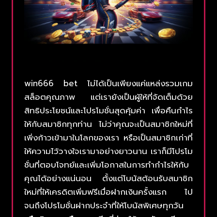
win666 bet ไม่ได้เป็นเพียงแค่แหล่งรวมเกม
สล็อตคุณภาพ แต่เรายังเป็นผู้ให้ที่จัดเต็มด้วย
สิทธิประโยชน์และโปรโมชั่นสุดคุ้มค่า เพื่อคืนกำไร
ให้กับสมาชิกทุกท่าน ไม่ว่าคุณจะเป็นสมาชิกใหม่ที่
เพิ่งก้าวเข้ามาในโลกของเรา หรือเป็นสมาชิกเก่าที่
ให้ความไว้วางใจเรามาอย่างยาวนาน เราก็มีโปรโม
ชั่นที่ตอบโจทย์และเพิ่มโอกาสในการทำกำไรให้กับ
คุณได้อย่างแน่นอน ตั้งแต่โบนัสต้อนรับสมาชิก
ใหม่ที่ให้เครดิตเพิ่มฟรีเมื่อฝากเงินครั้งแรก ไป
จนถึงโปรโมชั่นฝากประจำที่ให้โบนัสพิเศษทุกวัน