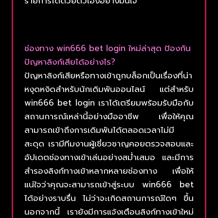
รายการได้ด้วยตัวเองอย่างมั่นใจ
ช่องทาง win666 bet login ใหม่ล่าสุด ป้องกัน
ปัญหาลิงก์เสียได้อย่างไร?
ปัญหาลิงก์เสียหรือทางเข้าถูกบล็อกเป็นเรื่องที่น่า
หงุดหงิดสำหรับนักเดิมพันออนไลน์ แต่สำหรับ
win666 bet login เราได้เตรียมพร้อมรับมือกับ
สถานการณ์เหล่านี้อย่างมืออาชีพ เพื่อให้คุณ
สามารถเข้าถึงการเดิมพันได้ตลอดเวลาไม่มี
สะดุด เรามีทีมงานผู้เชี่ยวชาญคอยตรวจสอบและ
อัปเดตช่องทางเข้าเล่นอย่างสม่ำเสมอ และมีการ
สำรองลิงก์ทางเข้าหลากหลายช่องทาง เพื่อให้
แน่ใจว่าคุณจะสามารถเข้าสู่ระบบ win666 bet
ได้อย่างราบรื่น ไม่ว่าจะเกิดสถานการณ์ใดๆ ขึ้น
นอกจากนี้ เรายังมีการแจ้งเตือนลิงก์ทางเข้าใหม่