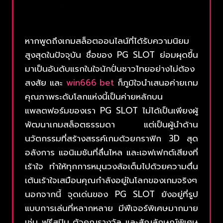
หากพูดถึงเกมสล็อตออนไลน์ที่ได้รับความนิยม
สูงสุดในปัจจุบัน ชื่อของ PG SLOT ย่อมผุดขึ้น
มาเป็นอันดับแรกในใจนักปั่นชาวไทยอย่างไม่ต้อง
สงสัย และ
win666 bet
ก็ภูมิใจนำเสนอค่ายเกม
คุณภาพระดับโลกแห่งนี้เป็นค่ายหลักบน
แพลตฟอร์มของเรา PG SLOT ไม่ได้เป็นเพียงผู้
พัฒนาเกมสล็อตธรรมดา แต่เป็นผู้นำด้าน
นวัตกรรมที่สร้างสรรค์เกมด้วยกราฟิก 3D สุด
อลังการ แอนิเมชันที่ลื่นไหล และเอฟเฟกต์เสียงที่
เร้าใจ ทำให้ทุกการหมุนวงล้อเต็มไปด้วยความตื่น
เต้นเร้าใจเสมือนคุณกำลังอยู่ในโลกของเกมจริงๆ
นอกจากนี้ จุดเด่นของ PG SLOT ยังอยู่ที่รูป
แบบการเล่นที่หลากหลาย มีฟีเจอร์พิเศษมากมาย
เช่น ฟรีสปิน ตัวคูณรางวัล และสัญลักษณ์พิเศษ