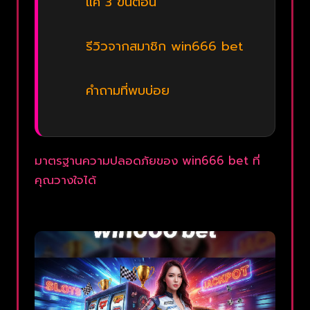
แค่ 3 ขั้นตอน
รีวิวจากสมาชิก win666 bet
คำถามที่พบบ่อย
มาตรฐานความปลอดภัยของ win666 bet ที่
คุณวางใจได้