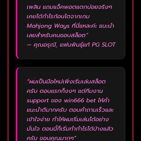
เพลิน แถมแจ็คพอตแตกบ่อยจริงๆ
เคยได้กำไรก้อนโตจากเกม
Mahjong Ways ที่นี่แหละค่ะ แนะนำ
เลยสำหรับคนชอบสล็อต”
— คุณอรุณี, แฟนพันธุ์แท้ PG SLOT
“ผมเป็นมือใหม่เพิ่งเริ่มเล่นสล็อต
ครับ ตอนแรกก็งงๆ แต่ทีมงาน
support ของ win666 bet ให้คำ
แนะนำดีมากครับ ตอบคำถามเร็วและ
เข้าใจง่าย ทำให้ผมเริ่มเล่นได้อย่าง
มั่นใจ ตอนนี้ก็เริ่มทำกำไรได้บ้างแล้ว
ครับ ขอบคุณมากๆ”