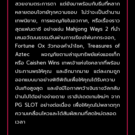
สวยงามตระการตา แต่ยังมาพร้อมกับธีมที่หลาก
หลายตอบโจทย์ทุกความชอบ ไม่ว่าจะเป็นตำนาน
เทพนิยาย, การผจญภัยในอวกาศ, หรือเรื่องราว
สุดแฟนตาซี อย่างเช่น Mahjong Ways 2 ที่นำ
เสนอวัฒนธรรมจีนผ่านการเรียงไพ่นกกระจอก,
Fortune Ox วัวทองคำนำโชค, Treasures of
Aztec ผจญภัยตามล่าขุมทรัพย์แห่งแอซเท็ก
หรือ Caishen Wins เทพเจ้าแห่งโชคลาภที่พร้อม
ประทานพรให้คุณ และอีกมากมาย แต่ละเกมถูก
ออกแบบมาอย่างพิถีพิถันเพื่อให้คุณได้รับความ
บันเทิงสูงสุด และยังมีโอกาสคว้าเงินรางวัลกลับ
บ้านไปได้อย่างง่ายดาย เราอัปเดตเกมใหม่ๆ จาก
PG SLOT อย่างต่อเนื่อง เพื่อให้คุณไม่พลาดทุก
ความเคลื่อนไหวและได้สัมผัสเกมที่สดใหม่ตลอด
เวลา