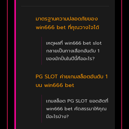
มาตรฐานความปลอดภัยของ
win666 bet ที่คุณวางใจได้
เหตุผลที่ win666 bet slot
กลายเป็นทางเลือกอันดับ 1
ของนักปั่นในปีนี้คืออะไร?
PG SLOT ค่ายเกมสล็อตอันดับ 1
บน win666 bet
เกมสล็อต PG SLOT ยอดฮิตที่
win666 bet คัดสรรมาให้คุณ
มีอะไรบ้าง?