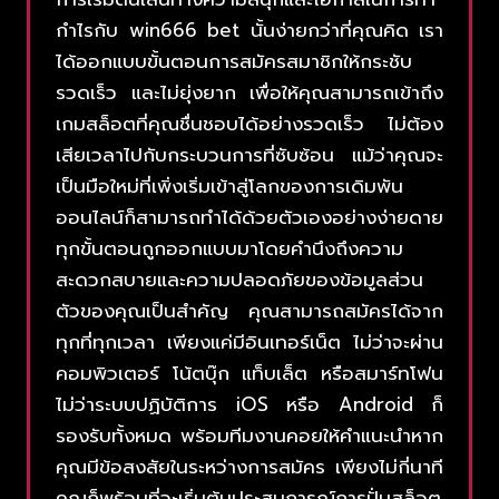
กำไรกับ win666 bet นั้นง่ายกว่าที่คุณคิด เรา
ได้ออกแบบขั้นตอนการสมัครสมาชิกให้กระชับ
รวดเร็ว และไม่ยุ่งยาก เพื่อให้คุณสามารถเข้าถึง
เกมสล็อตที่คุณชื่นชอบได้อย่างรวดเร็ว ไม่ต้อง
เสียเวลาไปกับกระบวนการที่ซับซ้อน แม้ว่าคุณจะ
เป็นมือใหม่ที่เพิ่งเริ่มเข้าสู่โลกของการเดิมพัน
ออนไลน์ก็สามารถทำได้ด้วยตัวเองอย่างง่ายดาย
ทุกขั้นตอนถูกออกแบบมาโดยคำนึงถึงความ
สะดวกสบายและความปลอดภัยของข้อมูลส่วน
ตัวของคุณเป็นสำคัญ คุณสามารถสมัครได้จาก
ทุกที่ทุกเวลา เพียงแค่มีอินเทอร์เน็ต ไม่ว่าจะผ่าน
คอมพิวเตอร์ โน้ตบุ๊ก แท็บเล็ต หรือสมาร์ทโฟน
ไม่ว่าระบบปฏิบัติการ iOS หรือ Android ก็
รองรับทั้งหมด พร้อมทีมงานคอยให้คำแนะนำหาก
คุณมีข้อสงสัยในระหว่างการสมัคร เพียงไม่กี่นาที
คุณก็พร้อมที่จะเริ่มต้นประสบการณ์การปั่นสล็อต