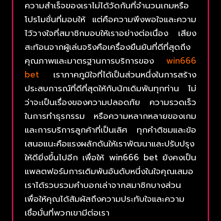
ความสำเร็จของเราไม่ได้วัดกันที่จำนวนเกมหรือ
โปรโมชั่นที่มอบให้ แต่คือความพึงพอใจและความ
ไว้วางใจที่สมาชิกมอบให้เราอย่างต่อเนื่อง เสียง
สะท้อนจากผู้เล่นจริงคือเครื่องยืนยันที่ดีที่สุดถึง
คุณภาพและมาตรฐานการบริการของ
win666
bet
เราภาคภูมิใจที่ได้เป็นส่วนหนึ่งในการสร้าง
ประสบการณ์ที่ดีที่สุดให้กับนักเดิมพันทุกท่าน ไม่
ว่าจะเป็นเรื่องของความปลอดภัย ความรวดเร็ว
ในการทำธุรกรรม หรือความหลากหลายของเกม
และการบริการลูกค้าที่เป็นเลิศ ทุกคำติชมและข้อ
เสนอแนะคือแรงผลักดันให้เราพัฒนาและปรับปรุง
ให้ดียิ่งขึ้นไปอีก เพื่อให้ win666 bet ยังคงเป็น
แพลตฟอร์มการเดิมพันอันดับหนึ่งในใจคุณเสมอ
เราได้รวบรวมคำบอกเล่าจากสมาชิกบางส่วน
เพื่อให้คุณได้สัมผัสถึงความประทับใจและความ
เชื่อมั่นที่พวกเขามีต่อเรา