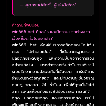
— คุณพงษ์ศักดิ์, ผู้เล่นมือใหม่
คำถามที่พบบ่อย
win666 bet คืออะไร และมีความแตกต่างจาก
เว็บสล็อตทั่วไปอย่างไร?
win666 bet คือผู้ให้บริการสล็อตออนไลน์เว็บ
ตรง ไม่ผ่านเอเย่นต์ ที่เน้นมาตรฐานความ
ปลอดภัยระดับสูง และความมั่นคงทางการเงิน
อย่างแท้จริง แตกต่างจากเว็บทั่วไปตรงที่เรามี
ระบบรักษาความปลอดภัยที่เข้มงวด การันตีการ
จ่ายเงินรางวัลทุกยอด และมีทีมงานผู้เชี่ยวชาญ
คอยดูแลตลอด 24 ชั่วโมง เพื่อให้คุณมั่นใจได้
ว่าการเล่นสล็อตกับเราจะได้รับประสบการณ์ที่ดี
ที่สุด ปลอดภัยที่สุด และยุติธรรมที่สุด เราไม่
เพียงแค่มีเกมที่หลากหลาย แต่ยังสร้างความเชื่อ