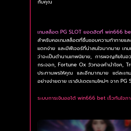
กับคุณ
เกมสล็อต PG SLOT ยอดฮิตที่ win666 bet 
สำหรับคอเกมสล็อตที่ชื่นชอบความท้าทายแล
แตกง่าย และมีฟีเจอร์ที่น่าสนใจมากมาย เกม
ว่าจะเป็นตำนานเทพนิยาย, การผจญภัยในอว
กระจอก, Fortune Ox วัวทองคำนำโชค, Tre
ประทานพรให้คุณ และอีกมากมาย แต่ละเกมถูกอ
อย่างง่ายดาย เราอัปเดตเกมใหม่ๆ จาก PG SL
ระบบการเงินออโต้ win666 bet เร็วทันใจภา