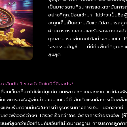
เป็นมาตรฐานที่ธนาคารและสถาบันการเงิน
อย่างที่คุณป้อนเข้ามา ไม่ว่าจะเป็นชื่
จะถูกเก็บเป็นความลับและไม่สามารถ
ผ่านการตรวจสอบและรับรองจากองค์ก
คุณสามารถเล่นเกมได้อย่างสบายใจ ไร้
โจรกรรมบัญชี ที่นี่คือพื้นที่ที่คุณส
สูงสุด
อันดับ 1 ของนักปั่นในปีนี้คืออะไร?
ารเลือกเว็บสล็อตไม่ใช่แค่ดูแค่ความหลากหลายของเกม แต่ต้องพ
ด่นและครองใจผู้เล่นจำนวนมากในปีนี้ อันดับแรกคือการเป็นสล็อต
และเพิ่มความมั่นใจในการทำธุรกรรมทางการเงิน นอกจากนี้ เร
อัปเดตฟีเจอร์ต่างๆ ได้รวดเร็วกว่าใคร อัตราการจ่ายรางวัล
สูงกว่าเมื่อเทียบกับเว็บที่ไม่ได้มาตรฐาน การบริการลูกค้าที่