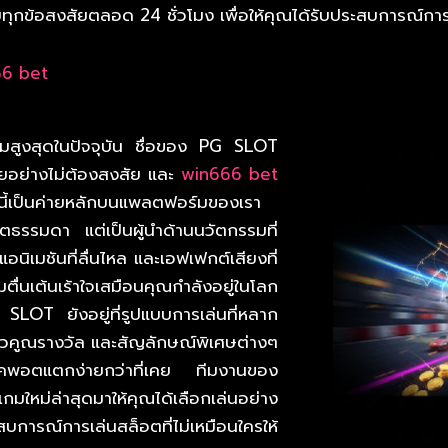
ข้อสงสัยตลอด 24 ชั่วโมง เพื่อให้คุณได้รับประสบการณ์การเล่น
66 bet
ยมสูงสุดในปัจจุบัน ชื่อของ PG SLOT
ไทยอย่างไม่ต้องสงสัย และ
win666 bet
นี้เป็นค่ายหลักบนแพลตฟอร์มของเรา
ธรรมดา แต่เป็นผู้นำด้านนวัตกรรมที่
ิเมชันที่ลื่นไหล และเอฟเฟกต์เสียงที่
ตื่นเต้นเร้าใจเสมือนคุณกำลังอยู่ในโลก
LOT ยังอยู่ที่รูปแบบการเล่นที่หลาก
ตัวคูณรางวัล และสัญลักษณ์พิเศษต่างๆ
แจ็คพอตแตกง่ายกว่าที่เคย ทีมงานของ
หม่ล่าสุดมาให้คุณได้เลือกเล่นอย่าง
สบการณ์การเล่นสล็อตที่ไม่เหมือนใครให้