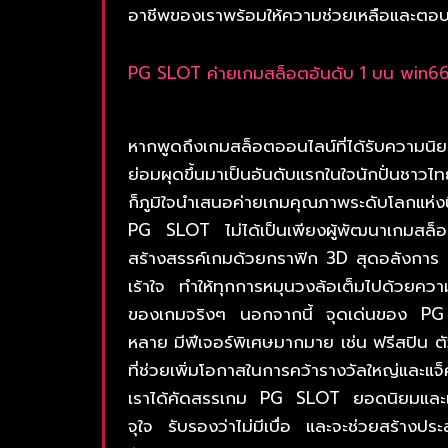
อาชีพของเราพร้อมให้ความช่วยเหลือและตอบทุก
PG SLOT ค่ายเกมสล็อตอันดับ 1 บน win6
หากพูดถึงเกมสล็อตออนไลน์ที่ได้รับความนิ
ย่อมผุดขึ้นมาเป็นอันดับแรกในใจนักปั่นชาว
ก็ภูมิใจนำเสนอค่ายเกมคุณภาพระดับโลกแห่ง
PG SLOT ไม่ได้เป็นเพียงผู้พัฒนาเกมสล็อต
สร้างสรรค์เกมด้วยกราฟิก 3D สุดอลังการ แอน
เร้าใจ ทำให้ทุกการหมุนวงล้อเต็มไปด้วยความ
ของเกมจริงๆ นอกจากนี้ จุดเด่นของ PG S
หลาย มีฟีเจอร์พิเศษมากมาย เช่น ฟรีสปิน 
ที่ช่วยเพิ่มโอกาสในการคว้ารางวัลใหญ่และ
เราได้คัดสรรเกม PG SLOT ยอดนิยมและเกมใ
จุใจ รับรองว่าไม่มีเบื่อ และจะช่วยสร้างประ