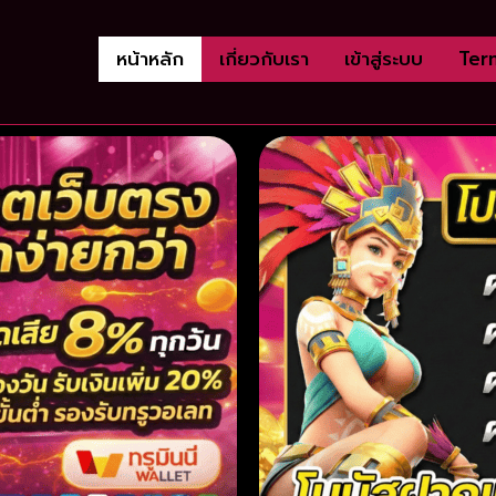
หน้าหลัก
เกี่ยวกับเรา
เข้าสู่ระบบ
Ter