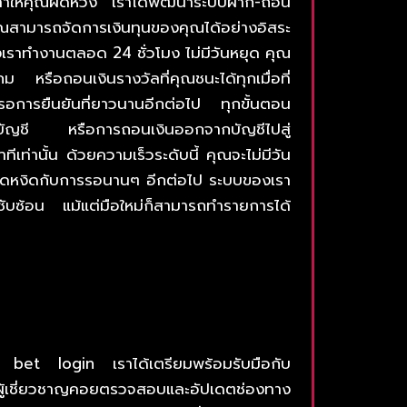
ำให้คุณผิดหวัง เราได้พัฒนาระบบฝาก-ถอน
คุณสามารถจัดการเงินทุนของคุณได้อย่างอิสระ
ราทำงานตลอด 24 ชั่วโมง ไม่มีวันหยุด คุณ
นเกม หรือถอนเงินรางวัลที่คุณชนะได้ทุกเมื่อที่
อการยืนยันที่ยาวนานอีกต่อไป ทุกขั้นตอน
้าบัญชี หรือการถอนเงินออกจากบัญชีไปสู่
ีเท่านั้น ด้วยความเร็วระดับนี้ คุณจะไม่มีวัน
ดหงิดกับการรอนานๆ อีกต่อไป ระบบของเรา
ซับซ้อน แม้แต่มือใหม่ก็สามารถทำรายการได้
666 bet login เราได้เตรียมพร้อมรับมือกับ
านผู้เชี่ยวชาญคอยตรวจสอบและอัปเดตช่องทาง