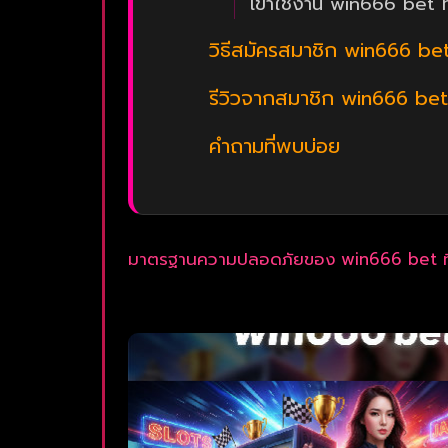
เข้าใช้งาน win666 bet ทา
วิธีสมัครสมาชิก win666 bet
รีวิวจากสมาชิก win666 bet
คำถามที่พบบ่อย
มาตรฐานความปลอดภัยของ win666 bet ที่