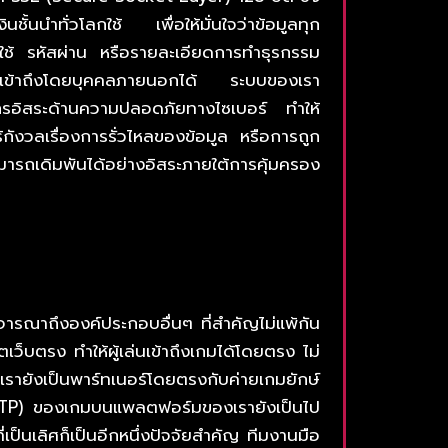
ชั้นนำทั่วโลกใช้ เพื่อให้มั่นใจว่าข้อมูลทุก
อผู้ใช้ รหัสผ่าน หรือรายละเอียดการทำธุรกรรม
ถูกเข้าถึงโดยบุคคลภายนอกได้ ระบบของเรา
รอิสระด้านความปลอดภัยทางไซเบอร์ ทำให้
กังวลเรื่องการรั่วไหลของข้อมูล หรือการถูก
ามารถเดิมพันได้อย่างอิสระภายใต้การคุ้มครอง
ิจารณาถึงองค์ประกอบอื่นๆ ที่สำคัญไม่แพ้กัน
เว็บตรง ทำให้ผู้เล่นเข้าถึงเกมได้โดยตรง ไม่
ายังเป็นพาร์ทเนอร์โดยตรงกับค่ายเกมยักษ์
 (RTP) ของเกมบนแพลตฟอร์มของเรายังเป็นไป
เป็นเลิศก็เป็นอีกหนึ่งปัจจัยสำคัญ ทีมงานมือ