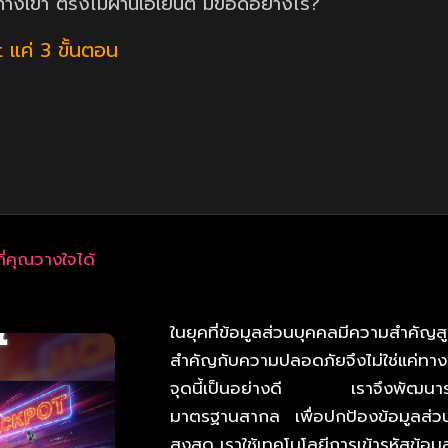
งเข้า ตรงไม่ผ่านเอเย่นต์ มีข้อดีอย่างไร?
 แค่ 3 ขั้นตอน
คุณวางใจได้
ในยุคที่ข้อมูลส่วนบุคคลมีความสำคัญ
สำคัญกับความปลอดภัยจึงไม่ใช่แค่ทางเ
จุดนี้เป็นอย่างดี เราจึงพัฒนาระบ
มาตรฐานสากล เพื่อปกป้องข้อมูลส่วน
สูงสุด เราใช้เทคโนโลยีการเข้ารหัสข้อ