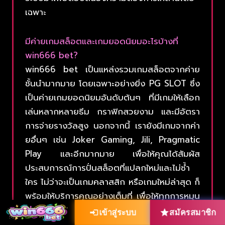
เฉพาะ
มีค่ายเกมสล็อตและเกมยอดนิยมอะไรบ้างที่
win666 bet?
win666 bet เป็นแหล่งรวมเกมสล็อตจากค่าย
ชั้นนำมากมาย โดยเฉพาะอย่างยิ่ง PG SLOT ซึ่ง
เป็นค่ายเกมยอดนิยมอันดับต้นๆ ที่มีเกมให้เลือก
เล่นหลากหลายธีม กราฟิกสวยงาม และมีอัตรา
การจ่ายรางวัลสูง นอกจากนี้ เรายังมีเกมจากค่า
ยอื่นๆ เช่น Joker Gaming, Jili, Pragmatic
Play และอีกมากมาย เพื่อให้คุณได้สัมผัส
ประสบการณ์การปั่นสล็อตที่แปลกใหม่และไม่ซ้ำ
ใคร ไม่ว่าจะเป็นเกมคลาสสิก หรือเกมใหม่ล่าสุด ก็
พร้อมให้บริการคุณอย่างเต็มที่ เพื่อให้ทุกการหมุน
วงล้อของคุณเต็มไปด้วยความสนุกและโอกาสใน
เข้าสู่ระบบ
สมัครสมาชิก
การทำกำไรที่ไม่รู้จบ