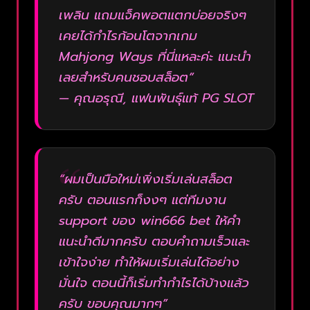
เพลิน แถมแจ็คพอตแตกบ่อยจริงๆ
เคยได้กำไรก้อนโตจากเกม
Mahjong Ways ที่นี่แหละค่ะ แนะนำ
เลยสำหรับคนชอบสล็อต”
— คุณอรุณี, แฟนพันธุ์แท้ PG SLOT
“ผมเป็นมือใหม่เพิ่งเริ่มเล่นสล็อต
ครับ ตอนแรกก็งงๆ แต่ทีมงาน
support ของ win666 bet ให้คำ
แนะนำดีมากครับ ตอบคำถามเร็วและ
เข้าใจง่าย ทำให้ผมเริ่มเล่นได้อย่าง
มั่นใจ ตอนนี้ก็เริ่มทำกำไรได้บ้างแล้ว
ครับ ขอบคุณมากๆ”