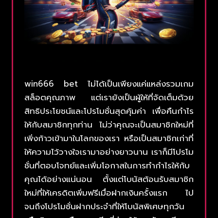
win666 bet ไม่ได้เป็นเพียงแค่แหล่งรวมเกม
สล็อตคุณภาพ แต่เรายังเป็นผู้ให้ที่จัดเต็มด้วย
สิทธิประโยชน์และโปรโมชั่นสุดคุ้มค่า เพื่อคืนกำไร
ให้กับสมาชิกทุกท่าน ไม่ว่าคุณจะเป็นสมาชิกใหม่ที่
เพิ่งก้าวเข้ามาในโลกของเรา หรือเป็นสมาชิกเก่าที่
ให้ความไว้วางใจเรามาอย่างยาวนาน เราก็มีโปรโม
ชั่นที่ตอบโจทย์และเพิ่มโอกาสในการทำกำไรให้กับ
คุณได้อย่างแน่นอน ตั้งแต่โบนัสต้อนรับสมาชิก
ใหม่ที่ให้เครดิตเพิ่มฟรีเมื่อฝากเงินครั้งแรก ไป
จนถึงโปรโมชั่นฝากประจำที่ให้โบนัสพิเศษทุกวัน