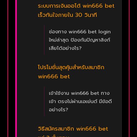
ระบบการเงินออโต้ win666 bet
เร็วทันใจภายใน 30 วินาที
ช่องทาง win666 bet login
ใหม่ล่าสุด ป้องกันปัญหาลิงก์
เสียได้อย่างไร?
โปรโมชั่นสุดคุ้มสำหรับสมาชิก
win666 bet
เข้าใช้งาน win666 bet ทาง
เข้า ตรงไม่ผ่านเอเย่นต์ มีข้อดี
อย่างไร?
วิธีสมัครสมาชิก win666 bet