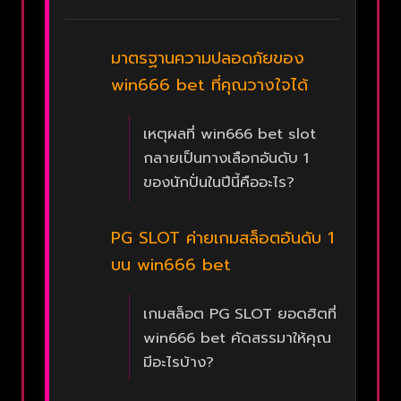
มาตรฐานความปลอดภัยของ
win666 bet ที่คุณวางใจได้
เหตุผลที่ win666 bet slot
กลายเป็นทางเลือกอันดับ 1
ของนักปั่นในปีนี้คืออะไร?
PG SLOT ค่ายเกมสล็อตอันดับ 1
บน win666 bet
เกมสล็อต PG SLOT ยอดฮิตที่
win666 bet คัดสรรมาให้คุณ
มีอะไรบ้าง?