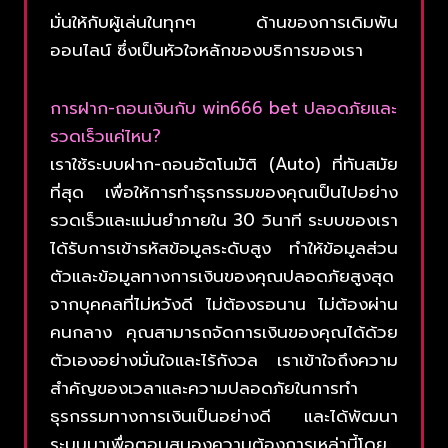
มั่นให้กับผู้เล่นในทุกๆ ด้านของการเดิมพัน
ออนไลน์ ซึ่งเป็นหัวใจหลักของบริการของเรา
การฝาก-ถอนเงินกับ win666 bet ปลอดภัยและ
รวดเร็วแค่ไหน?
เราใช้ระบบฝาก-ถอนอัตโนมัติ (Auto) ที่ทันสมัย
ที่สุด เพื่อให้การทำธุรกรรมของคุณเป็นไปอย่าง
รวดเร็วและแม่นยำภายใน 30 วินาที ระบบของเรา
ได้รับการเข้ารหัสข้อมูลระดับสูง ทำให้ข้อมูลส่วน
ตัวและข้อมูลทางการเงินของคุณปลอดภัยสูงสุด
จากบุคคลที่ไม่หวังดี ไม่ต้องรอนาน ไม่ต้องผ่าน
คนกลาง คุณสามารถจัดการเงินของคุณได้ด้วย
ตัวเองอย่างมั่นใจและไร้กังวล เราเข้าใจถึงความ
สำคัญของเวลาและความปลอดภัยในการทำ
ธุรกรรมทางการเงินเป็นอย่างดี และได้พัฒนา
ระบบมาเพื่อตอบสนองความต้องการเหล่านี้โดย