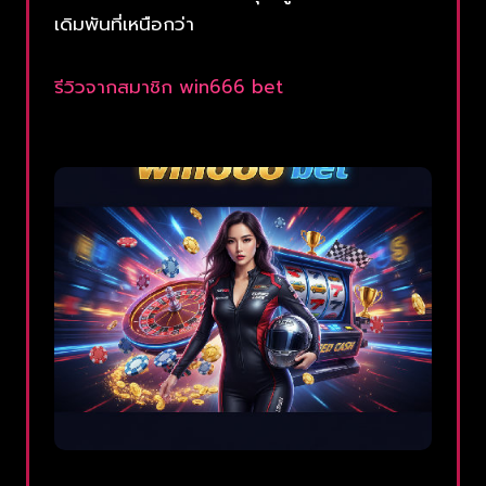
เดิมพันที่เหนือกว่า
รีวิวจากสมาชิก win666 bet