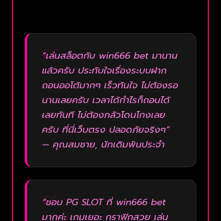
“เล่นสล็อตกับ win666 bet มานาน
แล้วครับ ประทับใจเรื่องระบบฝาก
ถอนออโต้มากๆ เร็วทันใจ ไม่ต้องรอ
นานเลยครับ เวลาได้กำไรก็ถอนได้
เลยทันที ไม่ต้องกลัวโดนโกงเลย
ครับ ที่นี่เว็บตรง ปลอดภัยจริงๆ”
— คุณสมชาย, นักเดิมพันประจำ
“ชอบ PG SLOT ที่ win666 bet
มากค่ะ เกมเยอะ กราฟิกสวย เล่น