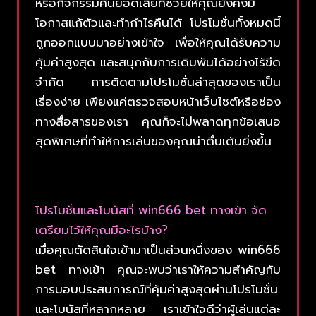
หรือกิจกรรมคืนยอดเสียที่ช่วยให้คุณยังคงมี
โอกาสแก้ตัวและทำกำไรคืนได้ โปรโมชั่นทั้งหมดนี้
ถูกออกแบบมาอย่างเข้าใจ เพื่อให้คุณได้รับความ
คุ้มค่าสูงสุด และสนุกกับการเดิมพันได้อย่างไร้ขีด
จำกัด การติดตามโปรโมชั่นล่าสุดของเราเป็น
เรื่องง่าย เพียงแค่ตรวจสอบหน้าเว็บไซต์หรือช่อง
ทางสื่อสารของเรา คุณก็จะไม่พลาดทุกข้อเสนอ
สุดพิเศษที่ทำให้การเล่นของคุณน่าตื่นเต้นยิ่งขึ้น
โปรโมชั่นและโบนัสที่ win666 bet ทางเข้า จัด
เตรียมไว้ให้คุณมีอะไรบ้าง?
เมื่อคุณตัดสินใจเข้ามาเป็นส่วนหนึ่งของ win666
bet ทางเข้า คุณจะพบว่าเราให้ความสำคัญกับ
การมอบประสบการณ์ที่คุ้มค่าสูงสุดผ่านโปรโมชั่น
และโบนัสที่หลากหลาย เราเข้าใจดีว่าผู้เล่นแต่ละ