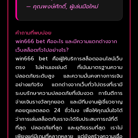
— คุณพงษ์ศักดิ์, ผู้เล่นมือใหม่
คำถามที่พบบ่อย
win666 bet คืออะไร และมีความแตกต่างจาก
เว็บสล็อตทั่วไปอย่างไร?
win666 bet คือผู้ให้บริการสล็อตออนไลน์เว็บ
ตรง ไม่ผ่านเอเย่นต์ ที่เน้นมาตรฐานความ
ปลอดภัยระดับสูง และความมั่นคงทางการเงิน
อย่างแท้จริง แตกต่างจากเว็บทั่วไปตรงที่เรามี
ระบบรักษาความปลอดภัยที่เข้มงวด การันตีการ
จ่ายเงินรางวัลทุกยอด และมีทีมงานผู้เชี่ยวชาญ
คอยดูแลตลอด 24 ชั่วโมง เพื่อให้คุณมั่นใจได้
ว่าการเล่นสล็อตกับเราจะได้รับประสบการณ์ที่ดี
ที่สุด ปลอดภัยที่สุด และยุติธรรมที่สุด เราไม่
เพียงแค่มีเกมที่หลากหลาย แต่ยังสร้างความเชื่อ