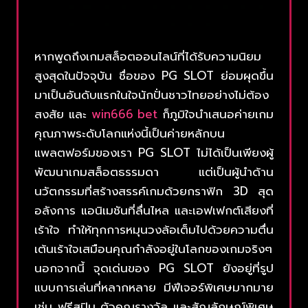
หากพูดถึงเกมสล็อตออนไลน์ที่ได้รับความนิยม
สูงสุดในปัจจุบัน ชื่อของ PG SLOT ย่อมผุดขึ้น
มาเป็นอันดับแรกในใจนักปั่นชาวไทยอย่างไม่ต้อง
สงสัย และ
win666 bet
ก็ภูมิใจนำเสนอค่ายเกม
คุณภาพระดับโลกแห่งนี้เป็นค่ายหลักบน
แพลตฟอร์มของเรา PG SLOT ไม่ได้เป็นเพียงผู้
พัฒนาเกมสล็อตธรรมดา แต่เป็นผู้นำด้าน
นวัตกรรมที่สร้างสรรค์เกมด้วยกราฟิก 3D สุด
อลังการ แอนิเมชันที่ลื่นไหล และเอฟเฟกต์เสียงที่
เร้าใจ ทำให้ทุกการหมุนวงล้อเต็มไปด้วยความตื่น
เต้นเร้าใจเสมือนคุณกำลังอยู่ในโลกของเกมจริงๆ
นอกจากนี้ จุดเด่นของ PG SLOT ยังอยู่ที่รูป
แบบการเล่นที่หลากหลาย มีฟีเจอร์พิเศษมากมาย
เช่น ฟรีสปิน ตัวคูณรางวัล และสัญลักษณ์พิเศษ