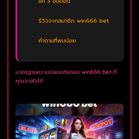
แค่ 3 ขั้นตอน
รีวิวจากสมาชิก win666 bet
คำถามที่พบบ่อย
มาตรฐานความปลอดภัยของ win666 bet ที่
คุณวางใจได้