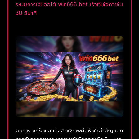
ระบบการเงินออโต้ win666 bet เร็วทันใจภายใน
30 วินาที
ความรวดเร็วและประสิทธิภาพคือหัวใจสำคัญของ