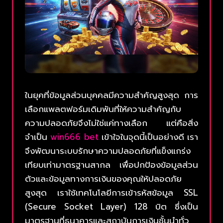
ในยุคที่ข้อมูลส่วนบุคคลมีความสำคัญสูงสุด การ
เลือกแพลตฟอร์มเดิมพันที่ให้ความสำคัญกับ
ความปลอดภัยจึงไม่ใช่แค่ทางเลือก แต่คือสิ่ง
จำเป็น
win666 bet
เข้าใจในจุดนี้เป็นอย่างดี เรา
จึงพัฒนาระบบรักษาความปลอดภัยที่แข็งแกร่ง
เทียบเท่ามาตรฐานสากล เพื่อปกป้องข้อมูลส่วน
ตัวและข้อมูลทางการเงินของคุณให้ปลอดภัย
สูงสุด เราใช้เทคโนโลยีการเข้ารหัสข้อมูล SSL
(Secure Socket Layer) 128 บิต ซึ่งเป็น
มาตรฐานที่ธนาคารและสถาบันการเงินชั้นนำทั่ว