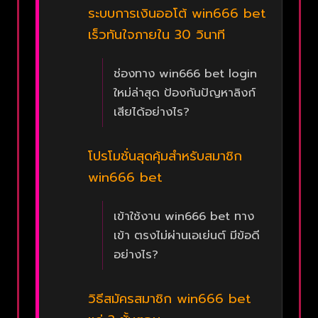
ระบบการเงินออโต้ win666 bet
เร็วทันใจภายใน 30 วินาที
ช่องทาง win666 bet login
ใหม่ล่าสุด ป้องกันปัญหาลิงก์
เสียได้อย่างไร?
โปรโมชั่นสุดคุ้มสำหรับสมาชิก
win666 bet
เข้าใช้งาน win666 bet ทาง
เข้า ตรงไม่ผ่านเอเย่นต์ มีข้อดี
อย่างไร?
วิธีสมัครสมาชิก win666 bet