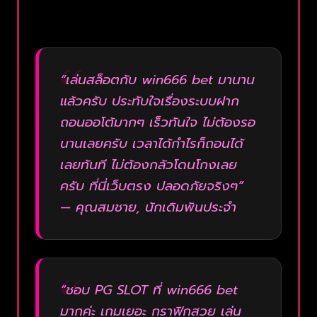
“เล่นสล็อตกับ win666 bet มานาน
แล้วครับ ประทับใจเรื่องระบบฝาก
ถอนออโต้มากๆ เร็วทันใจ ไม่ต้องรอ
นานเลยครับ เวลาได้กำไรก็ถอนได้
เลยทันที ไม่ต้องกลัวโดนโกงเลย
ครับ ที่นี่เว็บตรง ปลอดภัยจริงๆ”
— คุณสมชาย, นักเดิมพันประจำ
“ชอบ PG SLOT ที่ win666 bet
มากค่ะ เกมเยอะ กราฟิกสวย เล่น