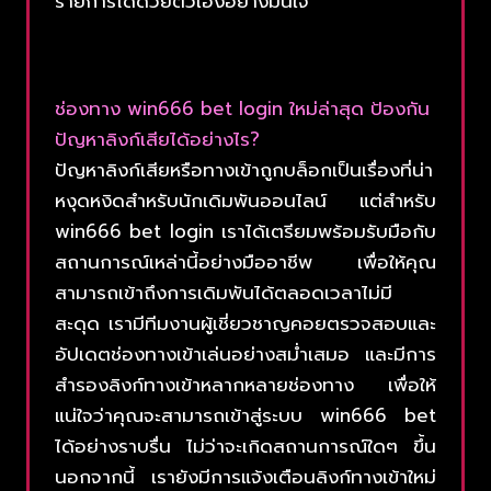
รายการได้ด้วยตัวเองอย่างมั่นใจ
ช่องทาง win666 bet login ใหม่ล่าสุด ป้องกัน
ปัญหาลิงก์เสียได้อย่างไร?
ปัญหาลิงก์เสียหรือทางเข้าถูกบล็อกเป็นเรื่องที่น่า
หงุดหงิดสำหรับนักเดิมพันออนไลน์ แต่สำหรับ
win666 bet login เราได้เตรียมพร้อมรับมือกับ
สถานการณ์เหล่านี้อย่างมืออาชีพ เพื่อให้คุณ
สามารถเข้าถึงการเดิมพันได้ตลอดเวลาไม่มี
สะดุด เรามีทีมงานผู้เชี่ยวชาญคอยตรวจสอบและ
อัปเดตช่องทางเข้าเล่นอย่างสม่ำเสมอ และมีการ
สำรองลิงก์ทางเข้าหลากหลายช่องทาง เพื่อให้
แน่ใจว่าคุณจะสามารถเข้าสู่ระบบ win666 bet
ได้อย่างราบรื่น ไม่ว่าจะเกิดสถานการณ์ใดๆ ขึ้น
นอกจากนี้ เรายังมีการแจ้งเตือนลิงก์ทางเข้าใหม่