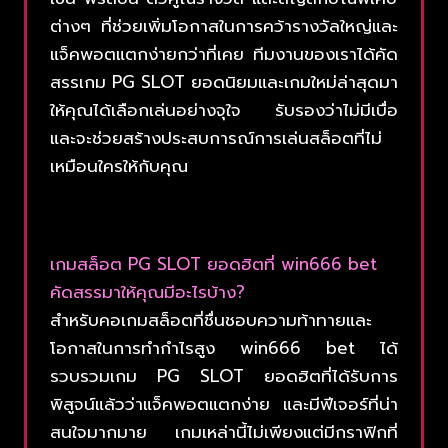
ต่างๆ ที่ช่วยเพิ่มโอกาสในการคว้ารางวัลใหญ่และ
แจ็คพอตแตกง่ายกว่าที่เคย ทีมงานของเราได้คัด
สรรเกม PG SLOT ยอดนิยมและเกมใหม่ล่าสุดมา
ให้คุณได้เลือกเล่นอย่างจุใจ รับรองว่าไม่มีเบื่อ
และจะช่วยสร้างประสบการณ์การเล่นสล็อตที่ไม่
เหมือนใครให้กับคุณ
เกมสล็อต PG SLOT ยอดฮิตที่ win666 bet
คัดสรรมาให้คุณมีอะไรบ้าง?
สำหรับคอเกมสล็อตที่ชื่นชอบความท้าทายและ
โอกาสในการทำกำไรสูง win666 bet ได้
รวบรวมเกม PG SLOT ยอดฮิตที่ได้รับการ
พิสูจน์แล้วว่าแจ็คพอตแตกง่าย และมีฟีเจอร์ที่น่า
สนใจมากมาย เกมเหล่านี้ไม่เพียงแต่มีกราฟิกที่