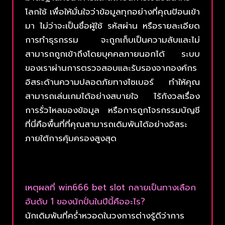
โลกใช้ เพื่อให้มั่นใจว่าข้อมูลทุกอย่างที่คุณป้อนเข้า
มา ไม่ว่าจะเป็นชื่อผู้ใช้ รหัสผ่าน หรือรายละเอียด
การทำธุรกรรม จะถูกเก็บเป็นความลับและไม่
สามารถถูกเข้าถึงโดยบุคคลภายนอกได้ ระบบ
ของเราผ่านการตรวจสอบและรับรองจากองค์กร
อิสระด้านความปลอดภัยทางไซเบอร์ ทำให้คุณ
สามารถเล่นเกมได้อย่างสบายใจ ไร้กังวลเรื่อง
การรั่วไหลของข้อมูล หรือการถูกโจรกรรมบัญชี
ที่นี่คือพื้นที่ที่คุณสามารถเดิมพันได้อย่างอิสระ
ภายใต้การคุ้มครองสูงสุด
เหตุผลที่ win666 bet slot กลายเป็นทางเลือก
อันดับ 1 ของนักปั่นในปีนี้คืออะไร?
นักเดิมพันที่คร่ำหวอดในวงการต่างรู้ดีว่าการ