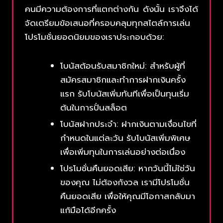
คนมีความต้องการที่แตกต่างกัน ดังนั้น เราจึงได้
จัดเตรียมข้อเสนอที่ครอบคลุมทุกสไตล์การเล่น
โปรโมชั่นยอดนิยมของเราประกอบด้วย:
โบนัสต้อนรับสมาชิกใหม่: สำหรับผู้ที่
สมัครสมาชิกและทำการฝากเงินครั้ง
แรก รับโบนัสเพิ่มทันทีเพื่อเป็นทุนเริ่ม
ต้นในการปั่นสล็อต
โบนัสฝากประจำ: ฝากเงินตามเงื่อนไขที่
กำหนดในแต่ละวัน รับโบนัสเพิ่มพิเศษ
เพื่อเพิ่มทุนในการเล่นอย่างต่อเนื่อง
โปรโมชั่นคืนยอดเสีย: หากวันนี้ไม่ใช่วัน
ของคุณ ไม่ต้องกังวล เรามีโปรโมชั่น
คืนยอดเสีย เพื่อให้คุณมีโอกาสกลับมา
แก้มือได้อีกครั้ง