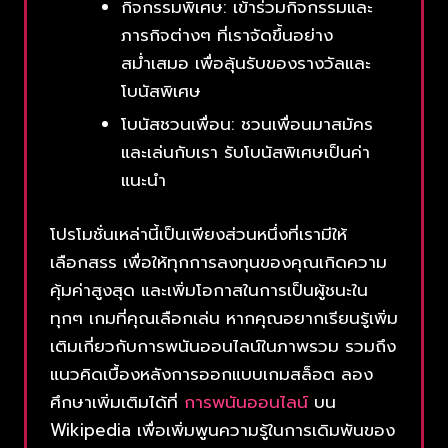
กิจกรรมพิเศษ: เข้าร่วมกิจกรรมและ
ภารกิจต่างๆ ที่เราจัดขึ้นอย่าง
สม่ำเสมอ เพื่อลุ้นรับของรางวัลและ
โบนัสพิเศษ
โบนัสชวนเพื่อน: ชวนเพื่อนมาสมัคร
และเล่นกับเรา รับโบนัสพิเศษเป็นค่า
แนะนำ
โปรโมชั่นเหล่านี้เป็นเพียงส่วนหนึ่งที่เรามีให้
เลือกสรร เพื่อให้ทุกการลงทุนของคุณเกิดความ
คุ้มค่าสูงสุด และเพิ่มโอกาสในการเป็นผู้ชนะใน
ทุกๆ เกมที่คุณเลือกเล่น หากคุณอยากเรียนรู้เพิ่ม
เติมเกี่ยวกับการพนันออนไลน์ในภาพรวม รวมถึง
แนวคิดเบื้องหลังการออกแบบเกมสล็อต ลอง
ศึกษาเพิ่มเติมได้ที่
การพนันออนไลน์
บน
Wikipedia เพื่อเพิ่มพูนความรู้ในการเดิมพันของ