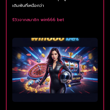
เดิมพันที่เหนือกว่า
รีวิวจากสมาชิก win666 bet