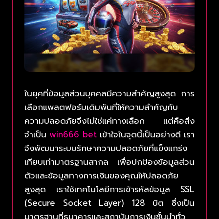
ในยุคที่ข้อมูลส่วนบุคคลมีความสำคัญสูงสุด การ
เลือกแพลตฟอร์มเดิมพันที่ให้ความสำคัญกับ
ความปลอดภัยจึงไม่ใช่แค่ทางเลือก แต่คือสิ่ง
จำเป็น
win666 bet
เข้าใจในจุดนี้เป็นอย่างดี เรา
จึงพัฒนาระบบรักษาความปลอดภัยที่แข็งแกร่ง
เทียบเท่ามาตรฐานสากล เพื่อปกป้องข้อมูลส่วน
ตัวและข้อมูลทางการเงินของคุณให้ปลอดภัย
สูงสุด เราใช้เทคโนโลยีการเข้ารหัสข้อมูล SSL
(Secure Socket Layer) 128 บิต ซึ่งเป็น
มาตรฐานที่ธนาคารและสถาบันการเงินชั้นนำทั่ว