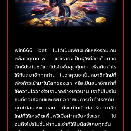
win666 bet ไม่ได้เป็นเพียงแค่แหล่งรวมเกม
สล็อตคุณภาพ แต่เรายังเป็นผู้ให้ที่จัดเต็มด้วย
สิทธิประโยชน์และโปรโมชั่นสุดคุ้มค่า เพื่อคืนกำไร
ให้กับสมาชิกทุกท่าน ไม่ว่าคุณจะเป็นสมาชิกใหม่ที่
เพิ่งก้าวเข้ามาในโลกของเรา หรือเป็นสมาชิกเก่าที่
ให้ความไว้วางใจเรามาอย่างยาวนาน เราก็มีโปรโม
ชั่นที่ตอบโจทย์และเพิ่มโอกาสในการทำกำไรให้กับ
คุณได้อย่างแน่นอน ตั้งแต่โบนัสต้อนรับสมาชิก
ใหม่ที่ให้เครดิตเพิ่มฟรีเมื่อฝากเงินครั้งแรก ไป
จนถึงโปรโมชั่นฝากประจำที่ให้โบนัสพิเศษทุกวัน