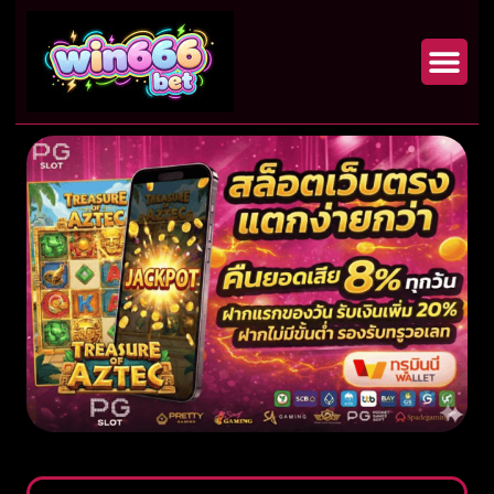
Skip
to
content