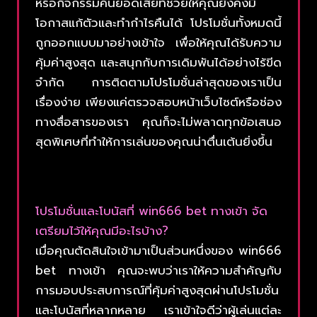
หรือกิจกรรมคืนยอดเสียที่ช่วยให้คุณยังคงมี
โอกาสแก้ตัวและทำกำไรคืนได้ โปรโมชั่นทั้งหมดนี้
ถูกออกแบบมาอย่างเข้าใจ เพื่อให้คุณได้รับความ
คุ้มค่าสูงสุด และสนุกกับการเดิมพันได้อย่างไร้ขีด
จำกัด การติดตามโปรโมชั่นล่าสุดของเราเป็น
เรื่องง่าย เพียงแค่ตรวจสอบหน้าเว็บไซต์หรือช่อง
ทางสื่อสารของเรา คุณก็จะไม่พลาดทุกข้อเสนอ
สุดพิเศษที่ทำให้การเล่นของคุณน่าตื่นเต้นยิ่งขึ้น
โปรโมชั่นและโบนัสที่ win666 bet ทางเข้า จัด
เตรียมไว้ให้คุณมีอะไรบ้าง?
เมื่อคุณตัดสินใจเข้ามาเป็นส่วนหนึ่งของ win666
bet ทางเข้า คุณจะพบว่าเราให้ความสำคัญกับ
การมอบประสบการณ์ที่คุ้มค่าสูงสุดผ่านโปรโมชั่น
และโบนัสที่หลากหลาย เราเข้าใจดีว่าผู้เล่นแต่ละ