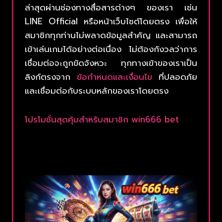
ล่าสุดผ่านช่องทางสื่อสารต่างๆ ของเรา เช่น
LINE Official หรือหน้าเว็บไซต์โดยตรง เพื่อให้
สมาชิกทุกท่านไม่พลาดข้อมูลสำคัญ และสามารถ
เข้าเล่นเกมได้อย่างต่อเนื่อง ไม่ต้องกังวลว่าการ
เชื่อมต่อจะถูกขัดจังหวะ ทุกทางเข้าของเราเป็น
ลิงก์ตรงจาก
ข้อกำหนดและเงื่อนไข
ที่ปลอดภัย
และเชื่อมต่อกับระบบหลักของเราโดยตรง
โปรโมชั่นสุดคุ้มสำหรับสมาชิก win666 bet