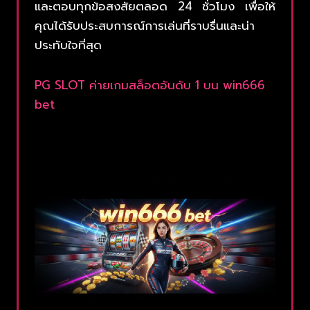
และตอบทุกข้อสงสัยตลอด 24 ชั่วโมง เพื่อให้
คุณได้รับประสบการณ์การเล่นที่ราบรื่นและน่า
ประทับใจที่สุด
PG SLOT ค่ายเกมสล็อตอันดับ 1 บน win666
bet