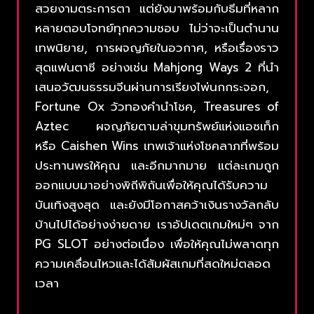
สวยงามตระการตา แต่ยังมาพร้อมกับธีมที่หลาก
หลายตอบโจทย์ทุกความชอบ ไม่ว่าจะเป็นตำนาน
เทพนิยาย, การผจญภัยในอวกาศ, หรือเรื่องราว
สุดแฟนตาซี อย่างเช่น Mahjong Ways 2 ที่นำ
เสนอวัฒนธรรมจีนผ่านการเรียงไพ่นกกระจอก,
Fortune Ox วัวทองคำนำโชค, Treasures of
Aztec ผจญภัยตามล่าขุมทรัพย์แห่งแอซเท็ก
หรือ Caishen Wins เทพเจ้าแห่งโชคลาภที่พร้อม
ประทานพรให้คุณ และอีกมากมาย แต่ละเกมถูก
ออกแบบมาอย่างพิถีพิถันเพื่อให้คุณได้รับความ
บันเทิงสูงสุด และยังมีโอกาสคว้าเงินรางวัลกลับ
บ้านไปได้อย่างง่ายดาย เราอัปเดตเกมใหม่ๆ จาก
PG SLOT อย่างต่อเนื่อง เพื่อให้คุณไม่พลาดทุก
ความเคลื่อนไหวและได้สัมผัสเกมที่สดใหม่ตลอด
เวลา