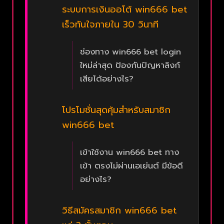
ระบบการเงินออโต้ win666 bet
เร็วทันใจภายใน 30 วินาที
ช่องทาง win666 bet login
ใหม่ล่าสุด ป้องกันปัญหาลิงก์
เสียได้อย่างไร?
โปรโมชั่นสุดคุ้มสำหรับสมาชิก
win666 bet
เข้าใช้งาน win666 bet ทาง
เข้า ตรงไม่ผ่านเอเย่นต์ มีข้อดี
อย่างไร?
วิธีสมัครสมาชิก win666 bet