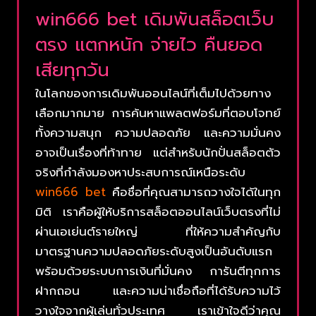
win666 bet เดิมพันสล็อตเว็บ
ตรง แตกหนัก จ่ายไว คืนยอด
เสียทุกวัน
ในโลกของการเดิมพันออนไลน์ที่เต็มไปด้วยทาง
เลือกมากมาย การค้นหาแพลตฟอร์มที่ตอบโจทย์
ทั้งความสนุก ความปลอดภัย และความมั่นคง
อาจเป็นเรื่องที่ท้าทาย แต่สำหรับนักปั่นสล็อตตัว
จริงที่กำลังมองหาประสบการณ์เหนือระดับ
win666 bet
คือชื่อที่คุณสามารถวางใจได้ในทุก
มิติ เราคือผู้ให้บริการสล็อตออนไลน์เว็บตรงที่ไม่
ผ่านเอเย่นต์รายใหญ่ ที่ให้ความสำคัญกับ
มาตรฐานความปลอดภัยระดับสูงเป็นอันดับแรก
พร้อมด้วยระบบการเงินที่มั่นคง การันตีทุกการ
ฝากถอน และความน่าเชื่อถือที่ได้รับความไว้
วางใจจากผู้เล่นทั่วประเทศ เราเข้าใจดีว่าคุณ