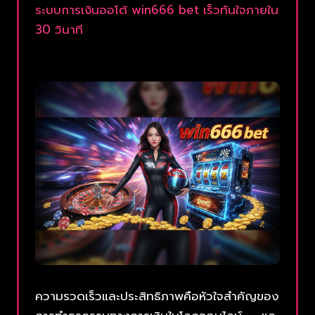
ระบบการเงินออโต้ win666 bet เร็วทันใจภายใน
30 วินาที
ความรวดเร็วและประสิทธิภาพคือหัวใจสำคัญของ