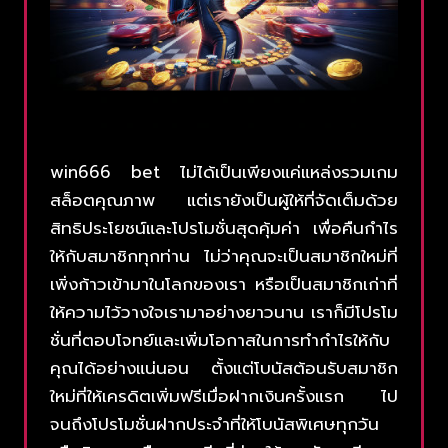
win666 bet ไม่ได้เป็นเพียงแค่แหล่งรวมเกม
สล็อตคุณภาพ แต่เรายังเป็นผู้ให้ที่จัดเต็มด้วย
สิทธิประโยชน์และโปรโมชั่นสุดคุ้มค่า เพื่อคืนกำไร
ให้กับสมาชิกทุกท่าน ไม่ว่าคุณจะเป็นสมาชิกใหม่ที่
เพิ่งก้าวเข้ามาในโลกของเรา หรือเป็นสมาชิกเก่าที่
ให้ความไว้วางใจเรามาอย่างยาวนาน เราก็มีโปรโม
ชั่นที่ตอบโจทย์และเพิ่มโอกาสในการทำกำไรให้กับ
คุณได้อย่างแน่นอน ตั้งแต่โบนัสต้อนรับสมาชิก
ใหม่ที่ให้เครดิตเพิ่มฟรีเมื่อฝากเงินครั้งแรก ไป
จนถึงโปรโมชั่นฝากประจำที่ให้โบนัสพิเศษทุกวัน