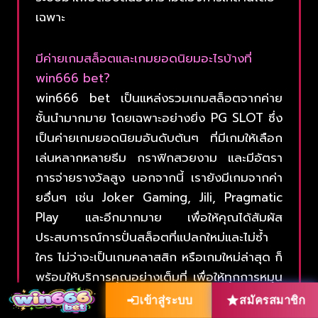
เฉพาะ
มีค่ายเกมสล็อตและเกมยอดนิยมอะไรบ้างที่
win666 bet?
win666 bet เป็นแหล่งรวมเกมสล็อตจากค่าย
ชั้นนำมากมาย โดยเฉพาะอย่างยิ่ง PG SLOT ซึ่ง
เป็นค่ายเกมยอดนิยมอันดับต้นๆ ที่มีเกมให้เลือก
เล่นหลากหลายธีม กราฟิกสวยงาม และมีอัตรา
การจ่ายรางวัลสูง นอกจากนี้ เรายังมีเกมจากค่า
ยอื่นๆ เช่น Joker Gaming, Jili, Pragmatic
Play และอีกมากมาย เพื่อให้คุณได้สัมผัส
ประสบการณ์การปั่นสล็อตที่แปลกใหม่และไม่ซ้ำ
ใคร ไม่ว่าจะเป็นเกมคลาสสิก หรือเกมใหม่ล่าสุด ก็
พร้อมให้บริการคุณอย่างเต็มที่ เพื่อให้ทุกการหมุน
วงล้อของคุณเต็มไปด้วยความสนุกและโอกาสใน
เข้าสู่ระบบ
สมัครสมาชิก
การทำกำไรที่ไม่รู้จบ