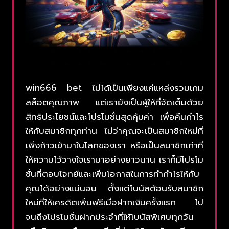
win666 bet ไม่ได้เป็นเพียงแค่แหล่งรวมเกม
สล็อตคุณภาพ แต่เรายังเป็นผู้ให้ที่จัดเต็มด้วย
สิทธิประโยชน์และโปรโมชั่นสุดคุ้มค่า เพื่อคืนกำไร
ให้กับสมาชิกทุกท่าน ไม่ว่าคุณจะเป็นสมาชิกใหม่ที่
เพิ่งก้าวเข้ามาในโลกของเรา หรือเป็นสมาชิกเก่าที่
ให้ความไว้วางใจเรามาอย่างยาวนาน เราก็มีโปรโม
ชั่นที่ตอบโจทย์และเพิ่มโอกาสในการทำกำไรให้กับ
คุณได้อย่างแน่นอน ตั้งแต่โบนัสต้อนรับสมาชิก
ใหม่ที่ให้เครดิตเพิ่มฟรีเมื่อฝากเงินครั้งแรก ไป
จนถึงโปรโมชั่นฝากประจำที่ให้โบนัสพิเศษทุกวัน