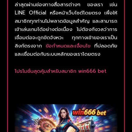
ล่าสุดผ่านช่องทางสื่อสารต่างๆ ของเรา เช่น
LINE Official หรือหน้าเว็บไซต์โดยตรง เพื่อให้
สมาชิกทุกท่านไม่พลาดข้อมูลสำคัญ และสามารถ
เข้าเล่นเกมได้อย่างต่อเนื่อง ไม่ต้องกังวลว่าการ
เชื่อมต่อจะถูกขัดจังหวะ ทุกทางเข้าของเราเป็น
ลิงก์ตรงจาก
ข้อกำหนดและเงื่อนไข
ที่ปลอดภัย
และเชื่อมต่อกับระบบหลักของเราโดยตรง
โปรโมชั่นสุดคุ้มสำหรับสมาชิก win666 bet