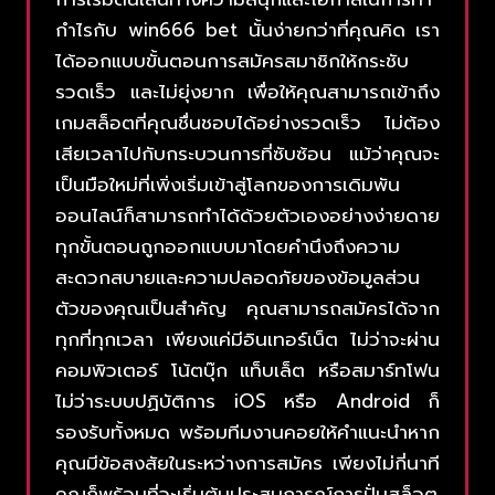
กำไรกับ win666 bet นั้นง่ายกว่าที่คุณคิด เรา
ได้ออกแบบขั้นตอนการสมัครสมาชิกให้กระชับ
รวดเร็ว และไม่ยุ่งยาก เพื่อให้คุณสามารถเข้าถึง
เกมสล็อตที่คุณชื่นชอบได้อย่างรวดเร็ว ไม่ต้อง
เสียเวลาไปกับกระบวนการที่ซับซ้อน แม้ว่าคุณจะ
เป็นมือใหม่ที่เพิ่งเริ่มเข้าสู่โลกของการเดิมพัน
ออนไลน์ก็สามารถทำได้ด้วยตัวเองอย่างง่ายดาย
ทุกขั้นตอนถูกออกแบบมาโดยคำนึงถึงความ
สะดวกสบายและความปลอดภัยของข้อมูลส่วน
ตัวของคุณเป็นสำคัญ คุณสามารถสมัครได้จาก
ทุกที่ทุกเวลา เพียงแค่มีอินเทอร์เน็ต ไม่ว่าจะผ่าน
คอมพิวเตอร์ โน้ตบุ๊ก แท็บเล็ต หรือสมาร์ทโฟน
ไม่ว่าระบบปฏิบัติการ iOS หรือ Android ก็
รองรับทั้งหมด พร้อมทีมงานคอยให้คำแนะนำหาก
คุณมีข้อสงสัยในระหว่างการสมัคร เพียงไม่กี่นาที
คุณก็พร้อมที่จะเริ่มต้นประสบการณ์การปั่นสล็อต