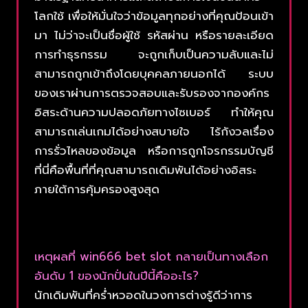
โลกใช้ เพื่อให้มั่นใจว่าข้อมูลทุกอย่างที่คุณป้อนเข้า
มา ไม่ว่าจะเป็นชื่อผู้ใช้ รหัสผ่าน หรือรายละเอียด
การทำธุรกรรม จะถูกเก็บเป็นความลับและไม่
สามารถถูกเข้าถึงโดยบุคคลภายนอกได้ ระบบ
ของเราผ่านการตรวจสอบและรับรองจากองค์กร
อิสระด้านความปลอดภัยทางไซเบอร์ ทำให้คุณ
สามารถเล่นเกมได้อย่างสบายใจ ไร้กังวลเรื่อง
การรั่วไหลของข้อมูล หรือการถูกโจรกรรมบัญชี
ที่นี่คือพื้นที่ที่คุณสามารถเดิมพันได้อย่างอิสระ
ภายใต้การคุ้มครองสูงสุด
เหตุผลที่ win666 bet slot กลายเป็นทางเลือก
อันดับ 1 ของนักปั่นในปีนี้คืออะไร?
นักเดิมพันที่คร่ำหวอดในวงการต่างรู้ดีว่าการ