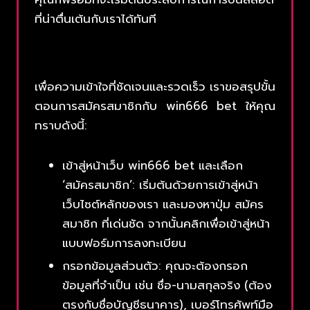
ที่น่าตื่นเต้นกับเราได้ทันที
เพื่อความเข้าใจที่ชัดเจนและรวดเร็ว เราขอสรุปขั้น
ตอนการสมัครสมาชิกกับ win666 bet ให้คุณ
ทราบดังนี้:
เข้าสู่หน้าเว็บ win666 bet และเลือก
‘สมัครสมาชิก’: เริ่มต้นด้วยการเข้าสู่หน้า
เว็บไซต์หลักของเรา และมองหาปุ่ม สมัคร
สมาชิก ที่เด่นชัด จากนั้นคลิกเพื่อเข้าสู่หน้า
แบบฟอร์มการลงทะเบียน
กรอกข้อมูลส่วนตัว: คุณจะต้องกรอก
ข้อมูลที่จำเป็น เช่น ชื่อ-นามสกุลจริง (ต้อง
ตรงกับชื่อบัญชีธนาคาร), เบอร์โทรศัพท์มือ