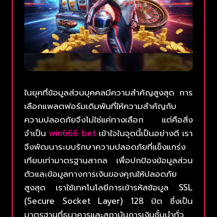
ในยุคที่ข้อมูลส่วนบุคคลมีความสำคัญสูงสุด การ
เลือกแพลตฟอร์มเดิมพันที่ให้ความสำคัญกับ
ความปลอดภัยจึงไม่ใช่แค่ทางเลือก แต่คือสิ่ง
จำเป็น
win666 bet
เข้าใจในจุดนี้เป็นอย่างดี เรา
จึงพัฒนาระบบรักษาความปลอดภัยที่แข็งแกร่ง
เทียบเท่ามาตรฐานสากล เพื่อปกป้องข้อมูลส่วน
ตัวและข้อมูลทางการเงินของคุณให้ปลอดภัย
สูงสุด เราใช้เทคโนโลยีการเข้ารหัสข้อมูล SSL
(Secure Socket Layer) 128 บิต ซึ่งเป็น
มาตรฐานที่ธนาคารและสถาบันการเงินชั้นนำทั่ว