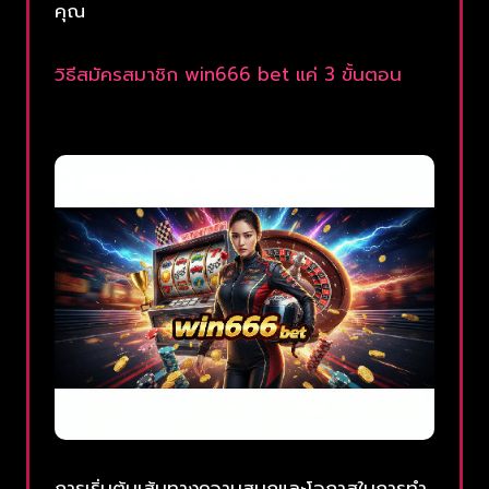
คุณ
วิธีสมัครสมาชิก win666 bet แค่ 3 ขั้นตอน
การเริ่มต้นเส้นทางความสนุกและโอกาสในการทำ