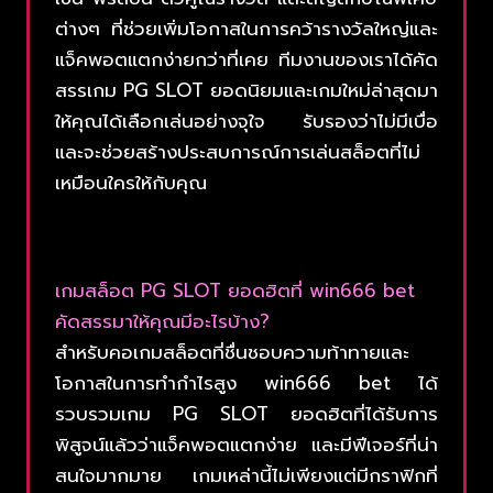
ต่างๆ ที่ช่วยเพิ่มโอกาสในการคว้ารางวัลใหญ่และ
แจ็คพอตแตกง่ายกว่าที่เคย ทีมงานของเราได้คัด
สรรเกม PG SLOT ยอดนิยมและเกมใหม่ล่าสุดมา
ให้คุณได้เลือกเล่นอย่างจุใจ รับรองว่าไม่มีเบื่อ
และจะช่วยสร้างประสบการณ์การเล่นสล็อตที่ไม่
เหมือนใครให้กับคุณ
เกมสล็อต PG SLOT ยอดฮิตที่ win666 bet
คัดสรรมาให้คุณมีอะไรบ้าง?
สำหรับคอเกมสล็อตที่ชื่นชอบความท้าทายและ
โอกาสในการทำกำไรสูง win666 bet ได้
รวบรวมเกม PG SLOT ยอดฮิตที่ได้รับการ
พิสูจน์แล้วว่าแจ็คพอตแตกง่าย และมีฟีเจอร์ที่น่า
สนใจมากมาย เกมเหล่านี้ไม่เพียงแต่มีกราฟิกที่