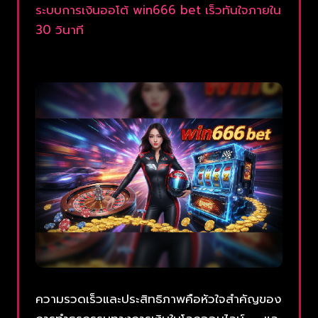
ระบบการเงินออโต้ win666 bet เร็วทันใจภายใน
30 วินาที
ความรวดเร็วและประสิทธิภาพคือหัวใจสำคัญของ