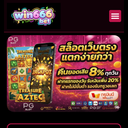
Skip
to
content