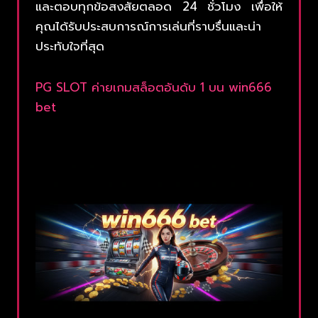
และตอบทุกข้อสงสัยตลอด 24 ชั่วโมง เพื่อให้
คุณได้รับประสบการณ์การเล่นที่ราบรื่นและน่า
ประทับใจที่สุด
PG SLOT ค่ายเกมสล็อตอันดับ 1 บน win666
bet