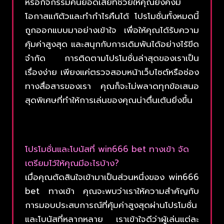
หรือกิจกรรมคืนยอดเสียที่ช่วยให้คุณยังคงมี
โอกาสแก้ตัวและทำกำไรคืนได้ โปรโมชั่นทั้งหมดนี้
ถูกออกแบบมาอย่างเข้าใจ เพื่อให้คุณได้รับความ
คุ้มค่าสูงสุด และสนุกกับการเดิมพันได้อย่างไร้ขีด
จำกัด การติดตามโปรโมชั่นล่าสุดของเราเป็น
เรื่องง่าย เพียงแค่ตรวจสอบหน้าเว็บไซต์หรือช่อง
ทางสื่อสารของเรา คุณก็จะไม่พลาดทุกข้อเสนอ
สุดพิเศษที่ทำให้การเล่นของคุณน่าตื่นเต้นยิ่งขึ้น
โปรโมชั่นและโบนัสที่ win666 bet ทางเข้า จัด
เตรียมไว้ให้คุณมีอะไรบ้าง?
เมื่อคุณตัดสินใจเข้ามาเป็นส่วนหนึ่งของ win666
bet ทางเข้า คุณจะพบว่าเราให้ความสำคัญกับ
การมอบประสบการณ์ที่คุ้มค่าสูงสุดผ่านโปรโมชั่น
และโบนัสที่หลากหลาย เราเข้าใจดีว่าผู้เล่นแต่ละ