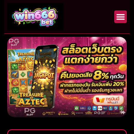
Skip
to
content