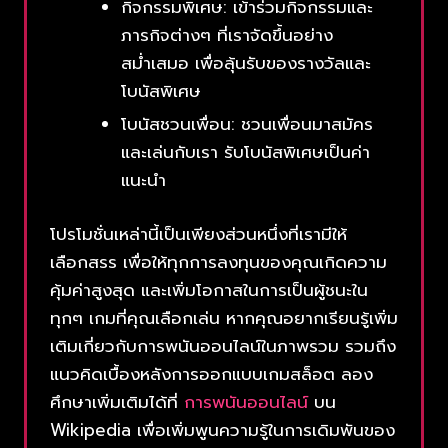
กิจกรรมพิเศษ: เข้าร่วมกิจกรรมและ
ภารกิจต่างๆ ที่เราจัดขึ้นอย่าง
สม่ำเสมอ เพื่อลุ้นรับของรางวัลและ
โบนัสพิเศษ
โบนัสชวนเพื่อน: ชวนเพื่อนมาสมัคร
และเล่นกับเรา รับโบนัสพิเศษเป็นค่า
แนะนำ
โปรโมชั่นเหล่านี้เป็นเพียงส่วนหนึ่งที่เรามีให้
เลือกสรร เพื่อให้ทุกการลงทุนของคุณเกิดความ
คุ้มค่าสูงสุด และเพิ่มโอกาสในการเป็นผู้ชนะใน
ทุกๆ เกมที่คุณเลือกเล่น หากคุณอยากเรียนรู้เพิ่ม
เติมเกี่ยวกับการพนันออนไลน์ในภาพรวม รวมถึง
แนวคิดเบื้องหลังการออกแบบเกมสล็อต ลอง
ศึกษาเพิ่มเติมได้ที่
การพนันออนไลน์
บน
Wikipedia เพื่อเพิ่มพูนความรู้ในการเดิมพันของ