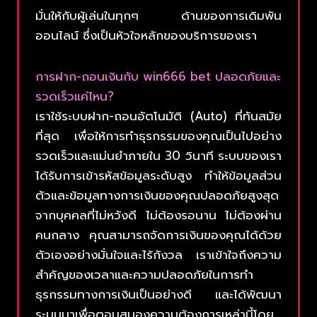
มั่นให้กับผู้เล่นในทุกๆ ด้านของการเดิมพัน
ออนไลน์ ซึ่งเป็นหัวใจหลักของบริการของเรา
การฝาก-ถอนเงินกับ win666 bet ปลอดภัยและ
รวดเร็วแค่ไหน?
เราใช้ระบบฝาก-ถอนอัตโนมัติ (Auto) ที่ทันสมัย
ที่สุด เพื่อให้การทำธุรกรรมของคุณเป็นไปอย่าง
รวดเร็วและแม่นยำภายใน 30 วินาที ระบบของเรา
ได้รับการเข้ารหัสข้อมูลระดับสูง ทำให้ข้อมูลส่วน
ตัวและข้อมูลทางการเงินของคุณปลอดภัยสูงสุด
จากบุคคลที่ไม่หวังดี ไม่ต้องรอนาน ไม่ต้องผ่าน
คนกลาง คุณสามารถจัดการเงินของคุณได้ด้วย
ตัวเองอย่างมั่นใจและไร้กังวล เราเข้าใจถึงความ
สำคัญของเวลาและความปลอดภัยในการทำ
ธุรกรรมทางการเงินเป็นอย่างดี และได้พัฒนา
ระบบมาเพื่อตอบสนองความต้องการเหล่านี้โดย