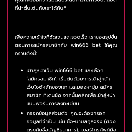
ที่น่าตื่นเต้นกับเราได้ทันที
เพื่อความเข้าใจที่ชัดเจนและรวดเร็ว เราขอสรุปขั้น
ตอนการสมัครสมาชิกกับ win666 bet ให้คุณ
ทราบดังนี้:
เข้าสู่หน้าเว็บ win666 bet และเลือก
‘สมัครสมาชิก’: เริ่มต้นด้วยการเข้าสู่หน้า
เว็บไซต์หลักของเรา และมองหาปุ่ม สมัคร
สมาชิก ที่เด่นชัด จากนั้นคลิกเพื่อเข้าสู่หน้า
แบบฟอร์มการลงทะเบียน
กรอกข้อมูลส่วนตัว: คุณจะต้องกรอก
ข้อมูลที่จำเป็น เช่น ชื่อ-นามสกุลจริง (ต้อง
ตรงกับชื่อบัญชีธนาคาร), เบอร์โทรศัพท์มือ