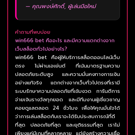
— คุณพงษ์ศักดิ์, ผู้เล่นมือใหม่
คำถามที่พบบ่อย
win666 bet คืออะไร และมีความแตกต่างจาก
เว็บสล็อตทั่วไปอย่างไร?
win666 bet คือผู้ให้บริการสล็อตออนไลน์เว็บ
ตรง ไม่ผ่านเอเย่นต์ ที่เน้นมาตรฐานความ
ปลอดภัยระดับสูง และความมั่นคงทางการเงิน
อย่างแท้จริง แตกต่างจากเว็บทั่วไปตรงที่เรามี
ระบบรักษาความปลอดภัยที่เข้มงวด การันตีการ
จ่ายเงินรางวัลทุกยอด และมีทีมงานผู้เชี่ยวชาญ
คอยดูแลตลอด 24 ชั่วโมง เพื่อให้คุณมั่นใจได้
ว่าการเล่นสล็อตกับเราจะได้รับประสบการณ์ที่ดี
ที่สุด ปลอดภัยที่สุด และยุติธรรมที่สุด เราไม่
เพียงแค่มีเกมที่หลากหลาย แต่ยังสร้างความเชื่อ