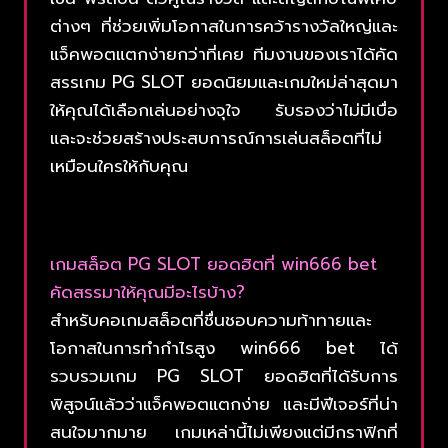
ต่างๆ ที่ช่วยเพิ่มโอกาสในการคว้ารางวัลใหญ่และ
แจ็คพอตแตกง่ายกว่าที่เคย ทีมงานของเราได้คัด
สรรเกม PG SLOT ยอดนิยมและเกมใหม่ล่าสุดมา
ให้คุณได้เลือกเล่นอย่างจุใจ รับรองว่าไม่มีเบื่อ
และจะช่วยสร้างประสบการณ์การเล่นสล็อตที่ไม่
เหมือนใครให้กับคุณ
เกมสล็อต PG SLOT ยอดฮิตที่ win666 bet
คัดสรรมาให้คุณมีอะไรบ้าง?
สำหรับคอเกมสล็อตที่ชื่นชอบความท้าทายและ
โอกาสในการทำกำไรสูง win666 bet ได้
รวบรวมเกม PG SLOT ยอดฮิตที่ได้รับการ
พิสูจน์แล้วว่าแจ็คพอตแตกง่าย และมีฟีเจอร์ที่น่า
สนใจมากมาย เกมเหล่านี้ไม่เพียงแต่มีกราฟิกที่