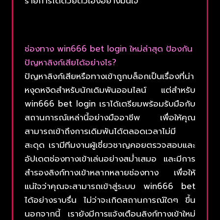
รายการได้ด้วยตัวเองอย่างมั่นใจ
ช่องทาง win666 bet login ใหม่ล่าสุด ป้องกัน
ปัญหาลิงก์เสียได้อย่างไร?
ปัญหาลิงก์เสียหรือทางเข้าถูกบล็อกเป็นเรื่องที่น่า
หงุดหงิดสำหรับนักเดิมพันออนไลน์ แต่สำหรับ
win666 bet login เราได้เตรียมพร้อมรับมือกับ
สถานการณ์เหล่านี้อย่างมืออาชีพ เพื่อให้คุณ
สามารถเข้าถึงการเดิมพันได้ตลอดเวลาไม่มี
สะดุด เรามีทีมงานผู้เชี่ยวชาญคอยตรวจสอบและ
อัปเดตช่องทางเข้าเล่นอย่างสม่ำเสมอ และมีการ
สำรองลิงก์ทางเข้าหลากหลายช่องทาง เพื่อให้
แน่ใจว่าคุณจะสามารถเข้าสู่ระบบ win666 bet
ได้อย่างราบรื่น ไม่ว่าจะเกิดสถานการณ์ใดๆ ขึ้น
นอกจากนี้ เรายังมีการแจ้งเตือนลิงก์ทางเข้าใหม่