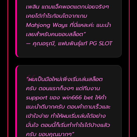
เพลิน แถมแจ็คพอตแตกบ่อยจริงๆ
เคยได้กำไรก้อนโตจากเกม
Mahjong Ways ที่นี่แหละค่ะ แนะนำ
เลยสำหรับคนชอบสล็อต”
— คุณอรุณี, แฟนพันธุ์แท้ PG SLOT
“ผมเป็นมือใหม่เพิ่งเริ่มเล่นสล็อต
ครับ ตอนแรกก็งงๆ แต่ทีมงาน
support ของ win666 bet ให้คำ
แนะนำดีมากครับ ตอบคำถามเร็วและ
เข้าใจง่าย ทำให้ผมเริ่มเล่นได้อย่าง
มั่นใจ ตอนนี้ก็เริ่มทำกำไรได้บ้างแล้ว
ครับ ขอบคุณมากๆ”