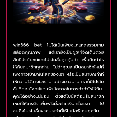
win666 bet ไม่ได้เป็นเพียงแค่แหล่งรวมเกม
สล็อตคุณภาพ แต่เรายังเป็นผู้ให้ที่จัดเต็มด้วย
สิทธิประโยชน์และโปรโมชั่นสุดคุ้มค่า เพื่อคืนกำไร
ให้กับสมาชิกทุกท่าน ไม่ว่าคุณจะเป็นสมาชิกใหม่ที่
เพิ่งก้าวเข้ามาในโลกของเรา หรือเป็นสมาชิกเก่าที่
ให้ความไว้วางใจเรามาอย่างยาวนาน เราก็มีโปรโม
ชั่นที่ตอบโจทย์และเพิ่มโอกาสในการทำกำไรให้กับ
คุณได้อย่างแน่นอน ตั้งแต่โบนัสต้อนรับสมาชิก
ใหม่ที่ให้เครดิตเพิ่มฟรีเมื่อฝากเงินครั้งแรก ไป
จนถึงโปรโมชั่นฝากประจำที่ให้โบนัสพิเศษทุกวัน