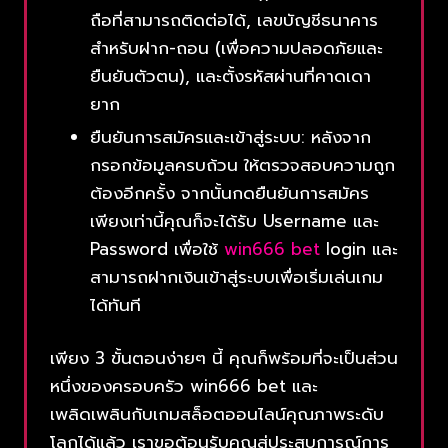
ถือที่สามารถติดต่อได้, เลขบัญชีธนาคาร
สำหรับฝาก-ถอน (เพื่อความปลอดภัยและ
ยืนยันตัวตน), และตั้งรหัสผ่านที่คาดเดา
ยาก
ยืนยันการสมัครและเข้าสู่ระบบ: หลังจาก
กรอกข้อมูลครบถ้วน ให้ตรวจสอบความถูก
ต้องอีกครั้ง จากนั้นกดยืนยันการสมัคร
เพียงเท่านี้คุณก็จะได้รับ Username และ
Password เพื่อใช้
win666 bet
login และ
สามารถฝากเงินเข้าสู่ระบบเพื่อเริ่มเล่นเกม
ได้ทันที
เพียง 3 ขั้นตอนง่ายๆ นี้ คุณก็พร้อมที่จะเป็นส่วน
หนึ่งของครอบครัว win666 bet และ
เพลิดเพลินกับเกมสล็อตออนไลน์คุณภาพระดับ
โลกได้แล้ว เราขอต้อนรับคุณสู่ประสบการณ์การ