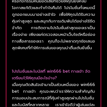
หรือกิจกรรมคืนยอดเสียที่ช่วยให้คุณยังคงมี
โอกาสแก้ตัวและทำกำไรคืนได้ โปรโมชั่นทั้งหมดนี้
ถูกออกแบบมาอย่างเข้าใจ เพื่อให้คุณได้รับความ
คุ้มค่าสูงสุด และสนุกกับการเดิมพันได้อย่างไร้ขีด
จำกัด การติดตามโปรโมชั่นล่าสุดของเราเป็น
เรื่องง่าย เพียงแค่ตรวจสอบหน้าเว็บไซต์หรือช่อง
ทางสื่อสารของเรา คุณก็จะไม่พลาดทุกข้อเสนอ
สุดพิเศษที่ทำให้การเล่นของคุณน่าตื่นเต้นยิ่งขึ้น
โปรโมชั่นและโบนัสที่ win666 bet ทางเข้า จัด
เตรียมไว้ให้คุณมีอะไรบ้าง?
เมื่อคุณตัดสินใจเข้ามาเป็นส่วนหนึ่งของ win666
bet ทางเข้า คุณจะพบว่าเราให้ความสำคัญกับ
การมอบประสบการณ์ที่คุ้มค่าสูงสุดผ่านโปรโมชั่น
และโบนัสที่หลากหลาย เราเข้าใจดีว่าผู้เล่นแต่ละ