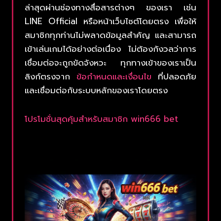
ล่าสุดผ่านช่องทางสื่อสารต่างๆ ของเรา เช่น
LINE Official หรือหน้าเว็บไซต์โดยตรง เพื่อให้
สมาชิกทุกท่านไม่พลาดข้อมูลสำคัญ และสามารถ
เข้าเล่นเกมได้อย่างต่อเนื่อง ไม่ต้องกังวลว่าการ
เชื่อมต่อจะถูกขัดจังหวะ ทุกทางเข้าของเราเป็น
ลิงก์ตรงจาก
ข้อกำหนดและเงื่อนไข
ที่ปลอดภัย
และเชื่อมต่อกับระบบหลักของเราโดยตรง
โปรโมชั่นสุดคุ้มสำหรับสมาชิก win666 bet