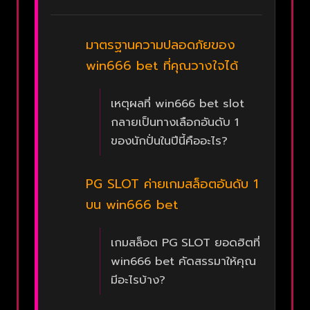
มาตรฐานความปลอดภัยของ
win666 bet ที่คุณวางใจได้
เหตุผลที่ win666 bet slot
กลายเป็นทางเลือกอันดับ 1
ของนักปั่นในปีนี้คืออะไร?
PG SLOT ค่ายเกมสล็อตอันดับ 1
บน win666 bet
เกมสล็อต PG SLOT ยอดฮิตที่
win666 bet คัดสรรมาให้คุณ
มีอะไรบ้าง?