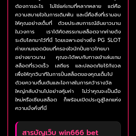
ต้องการอะไร ไม่ใช่แค่เกมที่หลากหลาย แต่คือ
ความสบายใจในการเดิมพัน และนี่คือสิ่งที่เรามอบ
ให้คุณอย่างเต็มที่ ด้วยประสบการณ์อันยาวนาน
ในวงการ เราได้คัดสรรเกมสล็อตจากค่ายดัง
ระดับโลกมาไว้ที่นี่ โดยเฉพาะอย่างยิ่ง PG SLOT
ค่ายเกมยอดนิยมที่ครองใจนักปั่นชาวไทยมา
อย่างยาวนาน คุณจะได้พบกับทางเข้าเล่นเกม
สล็อตที่รวดเร็ว เสถียร และปลอดภัยไร้กังวล
เพื่อให้ทุกวินาทีในการปั่นสล็อตของคุณเต็มไป
ด้วยความตื่นเต้นและโอกาสในการคว้ารางวัล
ใหญ่กลับบ้านไปอย่างคุ้มค่า ไม่ว่าคุณจะเป็นมือ
ใหม่หรือเซียนสล็อต ก็พร้อมเปิดประตูสู่โลกแห่ง
ความมั่งคั่งที่นี่
สารบัญเว็บ win666 bet