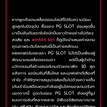
หากพูดถึงเกมสล็อตออนไลน์ที่ได้รับความนิยม
สูงสุดในปัจจุบัน ชื่อของ PG SLOT ย่อมผุดขึ้น
มาเป็นอันดับแรกในใจนักปั่นชาวไทยอย่างไม่ต้อง
สงสัย และ
win666 bet
ก็ภูมิใจนำเสนอค่ายเกม
คุณภาพระดับโลกแห่งนี้เป็นค่ายหลักบน
แพลตฟอร์มของเรา PG SLOT ไม่ได้เป็นเพียงผู้
พัฒนาเกมสล็อตธรรมดา แต่เป็นผู้นำด้าน
นวัตกรรมที่สร้างสรรค์เกมด้วยกราฟิก 3D สุด
อลังการ แอนิเมชันที่ลื่นไหล และเอฟเฟกต์เสียงที่
เร้าใจ ทำให้ทุกการหมุนวงล้อเต็มไปด้วยความตื่น
เต้นเร้าใจเสมือนคุณกำลังอยู่ในโลกของเกมจริงๆ
นอกจากนี้ จุดเด่นของ PG SLOT ยังอยู่ที่รูป
แบบการเล่นที่หลากหลาย มีฟีเจอร์พิเศษมากมาย
เช่น ฟรีสปิน ตัวคูณรางวัล และสัญลักษณ์พิเศษ