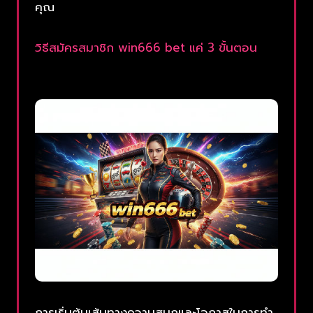
คุณ
วิธีสมัครสมาชิก win666 bet แค่ 3 ขั้นตอน
การเริ่มต้นเส้นทางความสนุกและโอกาสในการทำ