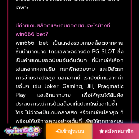
เฉพาะ
มีค่ายเกมสล็อตและเกมยอดนิยมอะไรบ้างที่
win666 bet?
win666 bet เป็นแหล่งรวมเกมสล็อตจากค่าย
ชั้นนำมากมาย โดยเฉพาะอย่างยิ่ง PG SLOT ซึ่ง
เป็นค่ายเกมยอดนิยมอันดับต้นๆ ที่มีเกมให้เลือก
เล่นหลากหลายธีม กราฟิกสวยงาม และมีอัตรา
การจ่ายรางวัลสูง นอกจากนี้ เรายังมีเกมจากค่า
ยอื่นๆ เช่น Joker Gaming, Jili, Pragmatic
Play และอีกมากมาย เพื่อให้คุณได้สัมผัส
ประสบการณ์การปั่นสล็อตที่แปลกใหม่และไม่ซ้ำ
ใคร ไม่ว่าจะเป็นเกมคลาสสิก หรือเกมใหม่ล่าสุด ก็
พร้อมให้บริการคุณอย่างเต็มที่ เพื่อให้ทุกการหมุน
วงล้อของคุณเต็มไปด้วยความสนุกและโอกาสใน
เข้าสู่ระบบ
สมัครสมาชิก
การทำกำไรที่ไม่รู้จบ