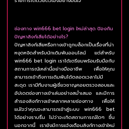
รายการได้ด้วยตัวเองอย่างมั่นใจ
ช่องทาง win666 bet login ใหม่ล่าสุด ป้องกัน
ปัญหาลิงก์เสียได้อย่างไร?
ปัญหาลิงก์เสียหรือทางเข้าถูกบล็อกเป็นเรื่องที่น่า
หงุดหงิดสำหรับนักเดิมพันออนไลน์ แต่สำหรับ
win666 bet login เราได้เตรียมพร้อมรับมือกับ
สถานการณ์เหล่านี้อย่างมืออาชีพ เพื่อให้คุณ
สามารถเข้าถึงการเดิมพันได้ตลอดเวลาไม่มี
สะดุด เรามีทีมงานผู้เชี่ยวชาญคอยตรวจสอบและ
อัปเดตช่องทางเข้าเล่นอย่างสม่ำเสมอ และมีการ
สำรองลิงก์ทางเข้าหลากหลายช่องทาง เพื่อให้
แน่ใจว่าคุณจะสามารถเข้าสู่ระบบ win666 bet
ได้อย่างราบรื่น ไม่ว่าจะเกิดสถานการณ์ใดๆ ขึ้น
นอกจากนี้ เรายังมีการแจ้งเตือนลิงก์ทางเข้าใหม่