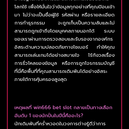
โลกใช้ เพื่อให้มั่นใจว่าข้อมูลทุกอย่างที่คุณป้อนเข้า
มา ไม่ว่าจะเป็นชื่อผู้ใช้ รหัสผ่าน หรือรายละเอียด
การทำธุรกรรม จะถูกเก็บเป็นความลับและไม่
สามารถถูกเข้าถึงโดยบุคคลภายนอกได้ ระบบ
ของเราผ่านการตรวจสอบและรับรองจากองค์กร
อิสระด้านความปลอดภัยทางไซเบอร์ ทำให้คุณ
สามารถเล่นเกมได้อย่างสบายใจ ไร้กังวลเรื่อง
การรั่วไหลของข้อมูล หรือการถูกโจรกรรมบัญชี
ที่นี่คือพื้นที่ที่คุณสามารถเดิมพันได้อย่างอิสระ
ภายใต้การคุ้มครองสูงสุด
เหตุผลที่ win666 bet slot กลายเป็นทางเลือก
อันดับ 1 ของนักปั่นในปีนี้คืออะไร?
นักเดิมพันที่คร่ำหวอดในวงการต่างรู้ดีว่าการ