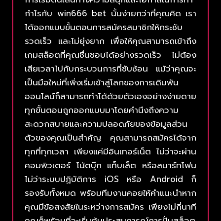
กำไรกับ win666 bet นั้นง่ายกว่าที่คุณคิด เรา
ได้ออกแบบขั้นตอนการสมัครสมาชิกให้กระชับ
รวดเร็ว และไม่ยุ่งยาก เพื่อให้คุณสามารถเข้าถึง
เกมสล็อตที่คุณชื่นชอบได้อย่างรวดเร็ว ไม่ต้อง
เสียเวลาไปกับกระบวนการที่ซับซ้อน แม้ว่าคุณจะ
เป็นมือใหม่ที่เพิ่งเริ่มเข้าสู่โลกของการเดิมพัน
ออนไลน์ก็สามารถทำได้ด้วยตัวเองอย่างง่ายดาย
ทุกขั้นตอนถูกออกแบบมาโดยคำนึงถึงความ
สะดวกสบายและความปลอดภัยของข้อมูลส่วน
ตัวของคุณเป็นสำคัญ คุณสามารถสมัครได้จาก
ทุกที่ทุกเวลา เพียงแค่มีอินเทอร์เน็ต ไม่ว่าจะผ่าน
คอมพิวเตอร์ โน้ตบุ๊ก แท็บเล็ต หรือสมาร์ทโฟน
ไม่ว่าระบบปฏิบัติการ iOS หรือ Android ก็
รองรับทั้งหมด พร้อมทีมงานคอยให้คำแนะนำหาก
คุณมีข้อสงสัยในระหว่างการสมัคร เพียงไม่กี่นาที
คุณก็พร้อมที่จะเริ่มต้นประสบการณ์การปั่นสล็อต