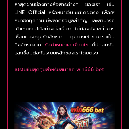
ล่าสุดผ่านช่องทางสื่อสารต่างๆ ของเรา เช่น
LINE Official หรือหน้าเว็บไซต์โดยตรง เพื่อให้
สมาชิกทุกท่านไม่พลาดข้อมูลสำคัญ และสามารถ
เข้าเล่นเกมได้อย่างต่อเนื่อง ไม่ต้องกังวลว่าการ
เชื่อมต่อจะถูกขัดจังหวะ ทุกทางเข้าของเราเป็น
ลิงก์ตรงจาก
ข้อกำหนดและเงื่อนไข
ที่ปลอดภัย
และเชื่อมต่อกับระบบหลักของเราโดยตรง
โปรโมชั่นสุดคุ้มสำหรับสมาชิก win666 bet