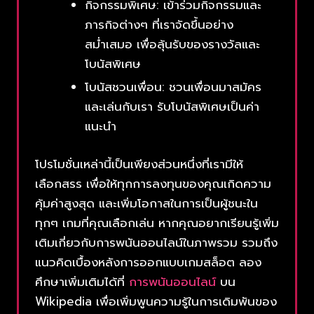
กิจกรรมพิเศษ: เข้าร่วมกิจกรรมและ
ภารกิจต่างๆ ที่เราจัดขึ้นอย่าง
สม่ำเสมอ เพื่อลุ้นรับของรางวัลและ
โบนัสพิเศษ
โบนัสชวนเพื่อน: ชวนเพื่อนมาสมัคร
และเล่นกับเรา รับโบนัสพิเศษเป็นค่า
แนะนำ
โปรโมชั่นเหล่านี้เป็นเพียงส่วนหนึ่งที่เรามีให้
เลือกสรร เพื่อให้ทุกการลงทุนของคุณเกิดความ
คุ้มค่าสูงสุด และเพิ่มโอกาสในการเป็นผู้ชนะใน
ทุกๆ เกมที่คุณเลือกเล่น หากคุณอยากเรียนรู้เพิ่ม
เติมเกี่ยวกับการพนันออนไลน์ในภาพรวม รวมถึง
แนวคิดเบื้องหลังการออกแบบเกมสล็อต ลอง
ศึกษาเพิ่มเติมได้ที่
การพนันออนไลน์
บน
Wikipedia เพื่อเพิ่มพูนความรู้ในการเดิมพันของ