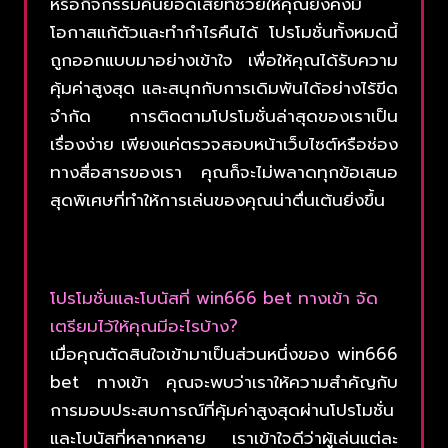
หรือกิจกรรมคืนยอดเสียที่ช่วยให้คุณยังคงมี
โอกาสแก้ตัวและทำกำไรคืนได้ โปรโมชั่นทั้งหมดนี้
ถูกออกแบบมาอย่างเข้าใจ เพื่อให้คุณได้รับความ
คุ้มค่าสูงสุด และสนุกกับการเดิมพันได้อย่างไร้ขีด
จำกัด การติดตามโปรโมชั่นล่าสุดของเราเป็น
เรื่องง่าย เพียงแค่ตรวจสอบหน้าเว็บไซต์หรือช่อง
ทางสื่อสารของเรา คุณก็จะไม่พลาดทุกข้อเสนอ
สุดพิเศษที่ทำให้การเล่นของคุณน่าตื่นเต้นยิ่งขึ้น
โปรโมชั่นและโบนัสที่ win666 bet ทางเข้า จัด
เตรียมไว้ให้คุณมีอะไรบ้าง?
เมื่อคุณตัดสินใจเข้ามาเป็นส่วนหนึ่งของ win666
bet ทางเข้า คุณจะพบว่าเราให้ความสำคัญกับ
การมอบประสบการณ์ที่คุ้มค่าสูงสุดผ่านโปรโมชั่น
และโบนัสที่หลากหลาย เราเข้าใจดีว่าผู้เล่นแต่ละ