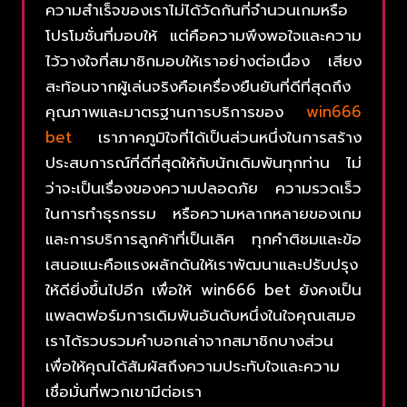
ความสำเร็จของเราไม่ได้วัดกันที่จำนวนเกมหรือ
โปรโมชั่นที่มอบให้ แต่คือความพึงพอใจและความ
ไว้วางใจที่สมาชิกมอบให้เราอย่างต่อเนื่อง เสียง
สะท้อนจากผู้เล่นจริงคือเครื่องยืนยันที่ดีที่สุดถึง
คุณภาพและมาตรฐานการบริการของ
win666
bet
เราภาคภูมิใจที่ได้เป็นส่วนหนึ่งในการสร้าง
ประสบการณ์ที่ดีที่สุดให้กับนักเดิมพันทุกท่าน ไม่
ว่าจะเป็นเรื่องของความปลอดภัย ความรวดเร็ว
ในการทำธุรกรรม หรือความหลากหลายของเกม
และการบริการลูกค้าที่เป็นเลิศ ทุกคำติชมและข้อ
เสนอแนะคือแรงผลักดันให้เราพัฒนาและปรับปรุง
ให้ดียิ่งขึ้นไปอีก เพื่อให้ win666 bet ยังคงเป็น
แพลตฟอร์มการเดิมพันอันดับหนึ่งในใจคุณเสมอ
เราได้รวบรวมคำบอกเล่าจากสมาชิกบางส่วน
เพื่อให้คุณได้สัมผัสถึงความประทับใจและความ
เชื่อมั่นที่พวกเขามีต่อเรา