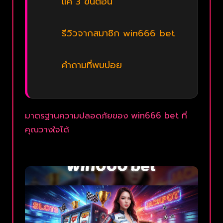
แค่ 3 ขั้นตอน
รีวิวจากสมาชิก win666 bet
คำถามที่พบบ่อย
มาตรฐานความปลอดภัยของ win666 bet ที่
คุณวางใจได้