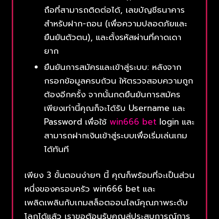
ถือที่สามารถติดต่อได้, เลขบัญชีธนาคาร
สำหรับฝาก-ถอน (เพื่อความปลอดภัยและ
ยืนยันตัวตน), และตั้งรหัสผ่านที่คาดเดา
ยาก
ยืนยันการสมัครและเข้าสู่ระบบ: หลังจาก
กรอกข้อมูลครบถ้วน ให้ตรวจสอบความถูก
ต้องอีกครั้ง จากนั้นกดยืนยันการสมัคร
เพียงเท่านี้คุณก็จะได้รับ Username และ
Password เพื่อใช้
win666 bet
login และ
สามารถฝากเงินเข้าสู่ระบบเพื่อเริ่มเล่นเกม
ได้ทันที
เพียง 3 ขั้นตอนง่ายๆ นี้ คุณก็พร้อมที่จะเป็นส่วน
หนึ่งของครอบครัว win666 bet และ
เพลิดเพลินกับเกมสล็อตออนไลน์คุณภาพระดับ
โลกได้แล้ว เราขอต้อนรับคุณสู่ประสบการณ์การ