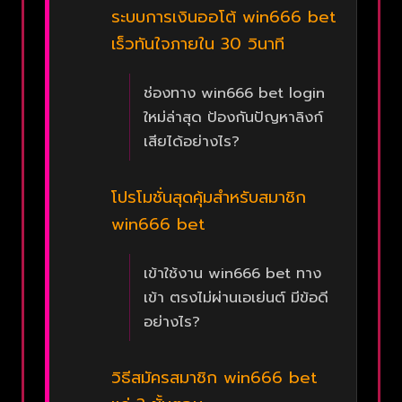
ระบบการเงินออโต้ win666 bet
เร็วทันใจภายใน 30 วินาที
ช่องทาง win666 bet login
ใหม่ล่าสุด ป้องกันปัญหาลิงก์
เสียได้อย่างไร?
โปรโมชั่นสุดคุ้มสำหรับสมาชิก
win666 bet
เข้าใช้งาน win666 bet ทาง
เข้า ตรงไม่ผ่านเอเย่นต์ มีข้อดี
อย่างไร?
วิธีสมัครสมาชิก win666 bet