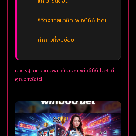
แค่ 3 ขั้นตอน
รีวิวจากสมาชิก win666 bet
คำถามที่พบบ่อย
มาตรฐานความปลอดภัยของ win666 bet ที่
คุณวางใจได้