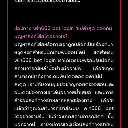
รายการได้ด้วยตัวเองอย่างมั่นใจ
ช่องทาง win666 bet login ใหม่ล่าสุด ป้องกัน
ปัญหาลิงก์เสียได้อย่างไร?
ปัญหาลิงก์เสียหรือทางเข้าถูกบล็อกเป็นเรื่องที่น่า
หงุดหงิดสำหรับนักเดิมพันออนไลน์ แต่สำหรับ
win666 bet login เราได้เตรียมพร้อมรับมือกับ
สถานการณ์เหล่านี้อย่างมืออาชีพ เพื่อให้คุณ
สามารถเข้าถึงการเดิมพันได้ตลอดเวลาไม่มี
สะดุด เรามีทีมงานผู้เชี่ยวชาญคอยตรวจสอบและ
อัปเดตช่องทางเข้าเล่นอย่างสม่ำเสมอ และมีการ
สำรองลิงก์ทางเข้าหลากหลายช่องทาง เพื่อให้
แน่ใจว่าคุณจะสามารถเข้าสู่ระบบ win666 bet
ได้อย่างราบรื่น ไม่ว่าจะเกิดสถานการณ์ใดๆ ขึ้น
นอกจากนี้ เรายังมีการแจ้งเตือนลิงก์ทางเข้าใหม่