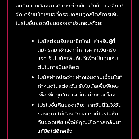
คนมีความต้องการที่แตกต่างกัน ดังนั้น เราจึงได้
จัดเตรียมข้อเสนอที่ครอบคลุมทุกสไตล์การเล่น
โปรโมชั่นยอดนิยมของเราประกอบด้วย:
โบนัสต้อนรับสมาชิกใหม่: สำหรับผู้ที่
สมัครสมาชิกและทำการฝากเงินครั้ง
แรก รับโบนัสเพิ่มทันทีเพื่อเป็นทุนเริ่ม
ต้นในการปั่นสล็อต
โบนัสฝากประจำ: ฝากเงินตามเงื่อนไขที่
กำหนดในแต่ละวัน รับโบนัสเพิ่มพิเศษ
เพื่อเพิ่มทุนในการเล่นอย่างต่อเนื่อง
โปรโมชั่นคืนยอดเสีย: หากวันนี้ไม่ใช่วัน
ของคุณ ไม่ต้องกังวล เรามีโปรโมชั่น
คืนยอดเสีย เพื่อให้คุณมีโอกาสกลับมา
แก้มือได้อีกครั้ง