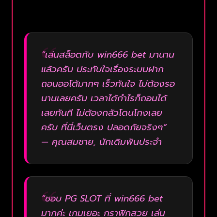
“เล่นสล็อตกับ win666 bet มานาน
แล้วครับ ประทับใจเรื่องระบบฝาก
ถอนออโต้มากๆ เร็วทันใจ ไม่ต้องรอ
นานเลยครับ เวลาได้กำไรก็ถอนได้
เลยทันที ไม่ต้องกลัวโดนโกงเลย
ครับ ที่นี่เว็บตรง ปลอดภัยจริงๆ”
— คุณสมชาย, นักเดิมพันประจำ
“ชอบ PG SLOT ที่ win666 bet
มากค่ะ เกมเยอะ กราฟิกสวย เล่น