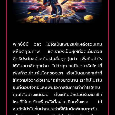
win666 bet ไม่ได้เป็นเพียงแค่แหล่งรวมเกม
สล็อตคุณภาพ แต่เรายังเป็นผู้ให้ที่จัดเต็มด้วย
สิทธิประโยชน์และโปรโมชั่นสุดคุ้มค่า เพื่อคืนกำไร
ให้กับสมาชิกทุกท่าน ไม่ว่าคุณจะเป็นสมาชิกใหม่ที่
เพิ่งก้าวเข้ามาในโลกของเรา หรือเป็นสมาชิกเก่าที่
ให้ความไว้วางใจเรามาอย่างยาวนาน เราก็มีโปรโม
ชั่นที่ตอบโจทย์และเพิ่มโอกาสในการทำกำไรให้กับ
คุณได้อย่างแน่นอน ตั้งแต่โบนัสต้อนรับสมาชิก
ใหม่ที่ให้เครดิตเพิ่มฟรีเมื่อฝากเงินครั้งแรก ไป
จนถึงโปรโมชั่นฝากประจำที่ให้โบนัสพิเศษทุกวัน