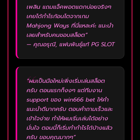
เพลิน แถมแจ็คพอตแตกบ่อยจริงๆ
เคยได้กำไรก้อนโตจากเกม
Mahjong Ways ที่นี่แหละค่ะ แนะนำ
เลยสำหรับคนชอบสล็อต”
— คุณอรุณี, แฟนพันธุ์แท้ PG SLOT
“ผมเป็นมือใหม่เพิ่งเริ่มเล่นสล็อต
ครับ ตอนแรกก็งงๆ แต่ทีมงาน
support ของ win666 bet ให้คำ
แนะนำดีมากครับ ตอบคำถามเร็วและ
เข้าใจง่าย ทำให้ผมเริ่มเล่นได้อย่าง
มั่นใจ ตอนนี้ก็เริ่มทำกำไรได้บ้างแล้ว
ครับ ขอบคุณมากๆ”