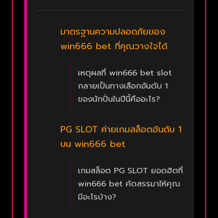
มาตรฐานความปลอดภัยของ
win666 bet ที่คุณวางใจได้
เหตุผลที่ win666 bet slot
กลายเป็นทางเลือกอันดับ 1
ของนักปั่นในปีนี้คืออะไร?
PG SLOT ค่ายเกมสล็อตอันดับ 1
บน win666 bet
เกมสล็อต PG SLOT ยอดฮิตที่
win666 bet คัดสรรมาให้คุณ
มีอะไรบ้าง?