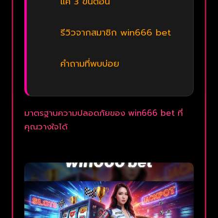
แค่ 3 ขั้นตอน
รีวิวจากสมาชิก win666 bet
คำถามที่พบบ่อย
มาตรฐานความปลอดภัยของ win666 bet ที่
คุณวางใจได้