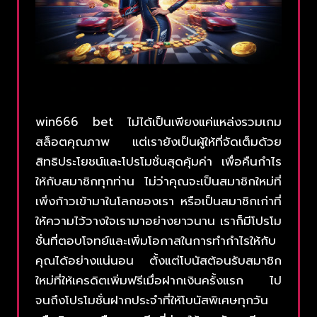
win666 bet ไม่ได้เป็นเพียงแค่แหล่งรวมเกม
สล็อตคุณภาพ แต่เรายังเป็นผู้ให้ที่จัดเต็มด้วย
สิทธิประโยชน์และโปรโมชั่นสุดคุ้มค่า เพื่อคืนกำไร
ให้กับสมาชิกทุกท่าน ไม่ว่าคุณจะเป็นสมาชิกใหม่ที่
เพิ่งก้าวเข้ามาในโลกของเรา หรือเป็นสมาชิกเก่าที่
ให้ความไว้วางใจเรามาอย่างยาวนาน เราก็มีโปรโม
ชั่นที่ตอบโจทย์และเพิ่มโอกาสในการทำกำไรให้กับ
คุณได้อย่างแน่นอน ตั้งแต่โบนัสต้อนรับสมาชิก
ใหม่ที่ให้เครดิตเพิ่มฟรีเมื่อฝากเงินครั้งแรก ไป
จนถึงโปรโมชั่นฝากประจำที่ให้โบนัสพิเศษทุกวัน