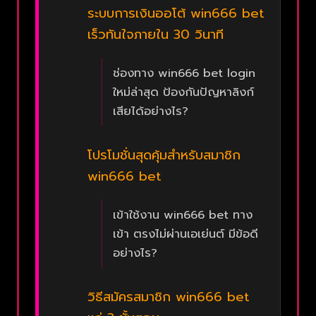
ระบบการเงินออโต้ win666 bet
เร็วทันใจภายใน 30 วินาที
ช่องทาง win666 bet login
ใหม่ล่าสุด ป้องกันปัญหาลิงก์
เสียได้อย่างไร?
โปรโมชั่นสุดคุ้มสำหรับสมาชิก
win666 bet
เข้าใช้งาน win666 bet ทาง
เข้า ตรงไม่ผ่านเอเย่นต์ มีข้อดี
อย่างไร?
วิธีสมัครสมาชิก win666 bet