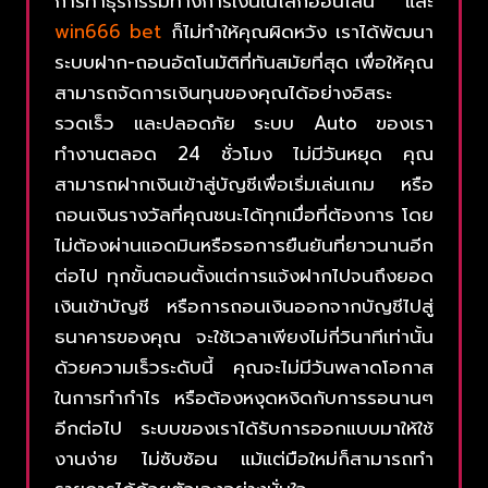
การทำธุรกรรมทางการเงินในโลกออนไลน์ และ
win666 bet
ก็ไม่ทำให้คุณผิดหวัง เราได้พัฒนา
ระบบฝาก-ถอนอัตโนมัติที่ทันสมัยที่สุด เพื่อให้คุณ
สามารถจัดการเงินทุนของคุณได้อย่างอิสระ
รวดเร็ว และปลอดภัย ระบบ Auto ของเรา
ทำงานตลอด 24 ชั่วโมง ไม่มีวันหยุด คุณ
สามารถฝากเงินเข้าสู่บัญชีเพื่อเริ่มเล่นเกม หรือ
ถอนเงินรางวัลที่คุณชนะได้ทุกเมื่อที่ต้องการ โดย
ไม่ต้องผ่านแอดมินหรือรอการยืนยันที่ยาวนานอีก
ต่อไป ทุกขั้นตอนตั้งแต่การแจ้งฝากไปจนถึงยอด
เงินเข้าบัญชี หรือการถอนเงินออกจากบัญชีไปสู่
ธนาคารของคุณ จะใช้เวลาเพียงไม่กี่วินาทีเท่านั้น
ด้วยความเร็วระดับนี้ คุณจะไม่มีวันพลาดโอกาส
ในการทำกำไร หรือต้องหงุดหงิดกับการรอนานๆ
อีกต่อไป ระบบของเราได้รับการออกแบบมาให้ใช้
งานง่าย ไม่ซับซ้อน แม้แต่มือใหม่ก็สามารถทำ