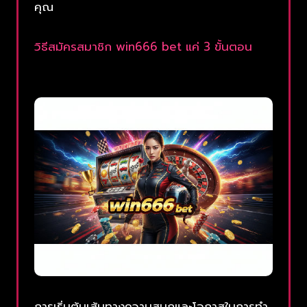
คุณ
วิธีสมัครสมาชิก win666 bet แค่ 3 ขั้นตอน
การเริ่มต้นเส้นทางความสนุกและโอกาสในการทำ