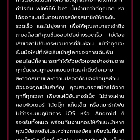
กำไรกับ win666 bet นั้นง่ายกว่าที่คุณคิด เรา
ได้ออกแบบขั้นตอนการสมัครสมาชิกให้กระชับ
รวดเร็ว และไม่ยุ่งยาก เพื่อให้คุณสามารถเข้าถึง
เกมสล็อตที่คุณชื่นชอบได้อย่างรวดเร็ว ไม่ต้อง
เสียเวลาไปกับกระบวนการที่ซับซ้อน แม้ว่าคุณจะ
เป็นมือใหม่ที่เพิ่งเริ่มเข้าสู่โลกของการเดิมพัน
ออนไลน์ก็สามารถทำได้ด้วยตัวเองอย่างง่ายดาย
ทุกขั้นตอนถูกออกแบบมาโดยคำนึงถึงความ
สะดวกสบายและความปลอดภัยของข้อมูลส่วน
ตัวของคุณเป็นสำคัญ คุณสามารถสมัครได้จาก
ทุกที่ทุกเวลา เพียงแค่มีอินเทอร์เน็ต ไม่ว่าจะผ่าน
คอมพิวเตอร์ โน้ตบุ๊ก แท็บเล็ต หรือสมาร์ทโฟน
ไม่ว่าระบบปฏิบัติการ iOS หรือ Android ก็
รองรับทั้งหมด พร้อมทีมงานคอยให้คำแนะนำหาก
คุณมีข้อสงสัยในระหว่างการสมัคร เพียงไม่กี่นาที
คุณก็พร้อมที่จะเริ่มต้นประสบการณ์การปั่นสล็อต