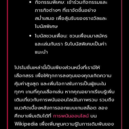
กิจกรรมพิเศษ: เข้าร่วมกิจกรรมและ
ภารกิจต่างๆ ที่เราจัดขึ้นอย่าง
สม่ำเสมอ เพื่อลุ้นรับของรางวัลและ
โบนัสพิเศษ
โบนัสชวนเพื่อน: ชวนเพื่อนมาสมัคร
และเล่นกับเรา รับโบนัสพิเศษเป็นค่า
แนะนำ
โปรโมชั่นเหล่านี้เป็นเพียงส่วนหนึ่งที่เรามีให้
เลือกสรร เพื่อให้ทุกการลงทุนของคุณเกิดความ
คุ้มค่าสูงสุด และเพิ่มโอกาสในการเป็นผู้ชนะใน
ทุกๆ เกมที่คุณเลือกเล่น หากคุณอยากเรียนรู้เพิ่ม
เติมเกี่ยวกับการพนันออนไลน์ในภาพรวม รวมถึง
แนวคิดเบื้องหลังการออกแบบเกมสล็อต ลอง
ศึกษาเพิ่มเติมได้ที่
การพนันออนไลน์
บน
Wikipedia เพื่อเพิ่มพูนความรู้ในการเดิมพันของ