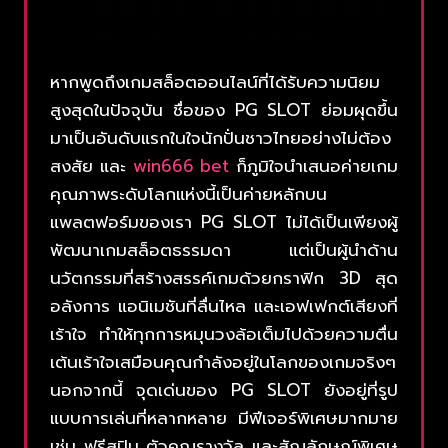
หากพูดถึงเกมสล็อตออนไลน์ที่ได้รับความนิยม
สูงสุดในปัจจุบัน ชื่อของ PG SLOT ย่อมผุดขึ้น
มาเป็นอันดับแรกในใจนักปั่นชาวไทยอย่างไม่ต้อง
สงสัย และ
win666 bet
ก็ภูมิใจนำเสนอค่ายเกม
คุณภาพระดับโลกแห่งนี้เป็นค่ายหลักบน
แพลตฟอร์มของเรา PG SLOT ไม่ได้เป็นเพียงผู้
พัฒนาเกมสล็อตธรรมดา แต่เป็นผู้นำด้าน
นวัตกรรมที่สร้างสรรค์เกมด้วยกราฟิก 3D สุด
อลังการ แอนิเมชันที่ลื่นไหล และเอฟเฟกต์เสียงที่
เร้าใจ ทำให้ทุกการหมุนวงล้อเต็มไปด้วยความตื่น
เต้นเร้าใจเสมือนคุณกำลังอยู่ในโลกของเกมจริงๆ
นอกจากนี้ จุดเด่นของ PG SLOT ยังอยู่ที่รูป
แบบการเล่นที่หลากหลาย มีฟีเจอร์พิเศษมากมาย
เช่น ฟรีสปิน ตัวคูณรางวัล และสัญลักษณ์พิเศษ