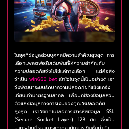
ในยุคที่ข้อมูลส่วนบุคคลมีความสำคัญสูงสุด การ
เลือกแพลตฟอร์มเดิมพันที่ให้ความสำคัญกับ
ความปลอดภัยจึงไม่ใช่แค่ทางเลือก แต่คือสิ่ง
จำเป็น
win666 bet
เข้าใจในจุดนี้เป็นอย่างดี เรา
จึงพัฒนาระบบรักษาความปลอดภัยที่แข็งแกร่ง
เทียบเท่ามาตรฐานสากล เพื่อปกป้องข้อมูลส่วน
ตัวและข้อมูลทางการเงินของคุณให้ปลอดภัย
สูงสุด เราใช้เทคโนโลยีการเข้ารหัสข้อมูล SSL
(Secure Socket Layer) 128 บิต ซึ่งเป็น
มาตรฐานที่ธนาคารและสถาบันการเงินชั้นนำทั่ว