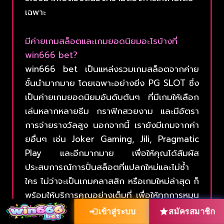
เฉพาะ
มีค่ายเกมสล็อตและเกมยอดนิยมอะไรบ้างที่
win666 bet?
win666 bet เป็นแหล่งรวมเกมสล็อตจากค่าย
ชั้นนำมากมาย โดยเฉพาะอย่างยิ่ง PG SLOT ซึ่ง
เป็นค่ายเกมยอดนิยมอันดับต้นๆ ที่มีเกมให้เลือก
เล่นหลากหลายธีม กราฟิกสวยงาม และมีอัตรา
การจ่ายรางวัลสูง นอกจากนี้ เรายังมีเกมจากค่า
ยอื่นๆ เช่น Joker Gaming, Jili, Pragmatic
Play และอีกมากมาย เพื่อให้คุณได้สัมผัส
ประสบการณ์การปั่นสล็อตที่แปลกใหม่และไม่ซ้ำ
ใคร ไม่ว่าจะเป็นเกมคลาสสิก หรือเกมใหม่ล่าสุด ก็
พร้อมให้บริการคุณอย่างเต็มที่ เพื่อให้ทุกการหมุน
วงล้อของคุณเต็มไปด้วยความสนุกและโอกาสใน
เข้าสู่ระบบ
สมัครสมาชิก
การทำกำไรที่ไม่รู้จบ