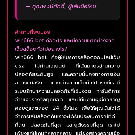
— คุณพงษ์ศักดิ์, ผู้เล่นมือใหม่
คำถามที่พบบ่อย
win666 bet คืออะไร และมีความแตกต่างจาก
เว็บสล็อตทั่วไปอย่างไร?
win666 bet คือผู้ให้บริการสล็อตออนไลน์เว็บ
ตรง ไม่ผ่านเอเย่นต์ ที่เน้นมาตรฐานความ
ปลอดภัยระดับสูง และความมั่นคงทางการเงิน
อย่างแท้จริง แตกต่างจากเว็บทั่วไปตรงที่เรามี
ระบบรักษาความปลอดภัยที่เข้มงวด การันตีการ
จ่ายเงินรางวัลทุกยอด และมีทีมงานผู้เชี่ยวชาญ
คอยดูแลตลอด 24 ชั่วโมง เพื่อให้คุณมั่นใจได้
ว่าการเล่นสล็อตกับเราจะได้รับประสบการณ์ที่ดี
ที่สุด ปลอดภัยที่สุด และยุติธรรมที่สุด เราไม่
เพียงแค่มีเกมที่หลากหลาย แต่ยังสร้างความเชื่อ