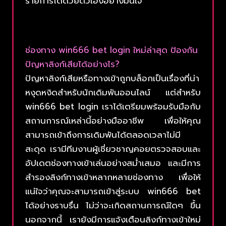
รายการได้ด้วยตัวเองอย่างมั่นใจ
ช่องทาง win666 bet login ใหม่ล่าสุด ป้องกัน
ปัญหาลิงก์เสียได้อย่างไร?
ปัญหาลิงก์เสียหรือทางเข้าถูกบล็อกเป็นเรื่องที่น่า
หงุดหงิดสำหรับนักเดิมพันออนไลน์ แต่สำหรับ
win666 bet login เราได้เตรียมพร้อมรับมือกับ
สถานการณ์เหล่านี้อย่างมืออาชีพ เพื่อให้คุณ
สามารถเข้าถึงการเดิมพันได้ตลอดเวลาไม่มี
สะดุด เรามีทีมงานผู้เชี่ยวชาญคอยตรวจสอบและ
อัปเดตช่องทางเข้าเล่นอย่างสม่ำเสมอ และมีการ
สำรองลิงก์ทางเข้าหลากหลายช่องทาง เพื่อให้
แน่ใจว่าคุณจะสามารถเข้าสู่ระบบ win666 bet
ได้อย่างราบรื่น ไม่ว่าจะเกิดสถานการณ์ใดๆ ขึ้น
นอกจากนี้ เรายังมีการแจ้งเตือนลิงก์ทางเข้าใหม่