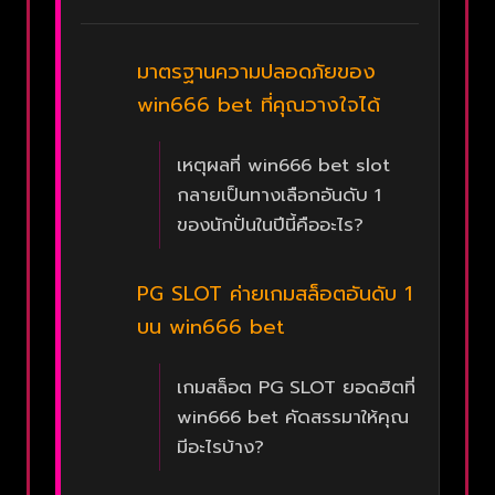
มาตรฐานความปลอดภัยของ
win666 bet ที่คุณวางใจได้
เหตุผลที่ win666 bet slot
กลายเป็นทางเลือกอันดับ 1
ของนักปั่นในปีนี้คืออะไร?
PG SLOT ค่ายเกมสล็อตอันดับ 1
บน win666 bet
เกมสล็อต PG SLOT ยอดฮิตที่
win666 bet คัดสรรมาให้คุณ
มีอะไรบ้าง?