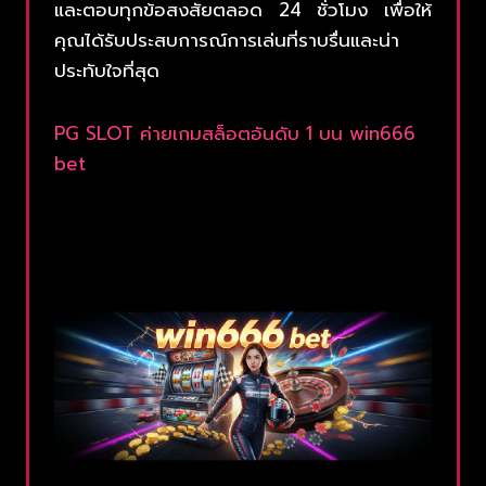
และตอบทุกข้อสงสัยตลอด 24 ชั่วโมง เพื่อให้
คุณได้รับประสบการณ์การเล่นที่ราบรื่นและน่า
ประทับใจที่สุด
PG SLOT ค่ายเกมสล็อตอันดับ 1 บน win666
bet