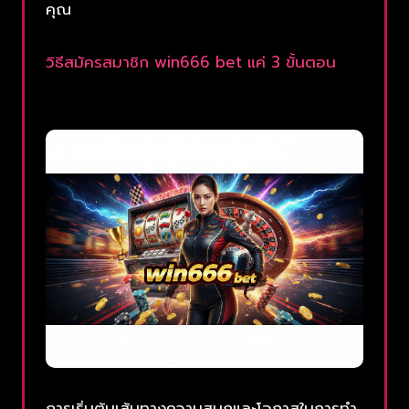
คุณ
วิธีสมัครสมาชิก win666 bet แค่ 3 ขั้นตอน
การเริ่มต้นเส้นทางความสนุกและโอกาสในการทำ