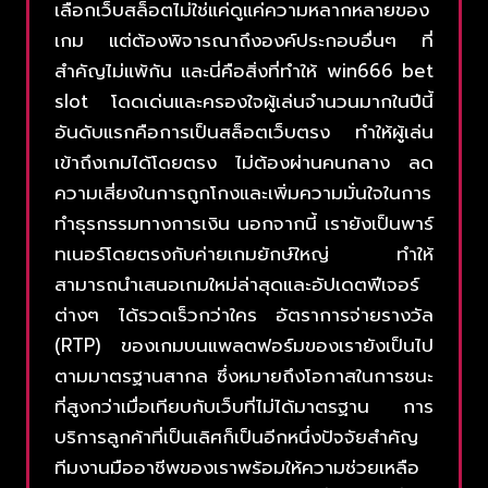
เลือกเว็บสล็อตไม่ใช่แค่ดูแค่ความหลากหลายของ
เกม แต่ต้องพิจารณาถึงองค์ประกอบอื่นๆ ที่
สำคัญไม่แพ้กัน และนี่คือสิ่งที่ทำให้ win666 bet
slot โดดเด่นและครองใจผู้เล่นจำนวนมากในปีนี้
อันดับแรกคือการเป็นสล็อตเว็บตรง ทำให้ผู้เล่น
เข้าถึงเกมได้โดยตรง ไม่ต้องผ่านคนกลาง ลด
ความเสี่ยงในการถูกโกงและเพิ่มความมั่นใจในการ
ทำธุรกรรมทางการเงิน นอกจากนี้ เรายังเป็นพาร์
ทเนอร์โดยตรงกับค่ายเกมยักษ์ใหญ่ ทำให้
สามารถนำเสนอเกมใหม่ล่าสุดและอัปเดตฟีเจอร์
ต่างๆ ได้รวดเร็วกว่าใคร อัตราการจ่ายรางวัล
(RTP) ของเกมบนแพลตฟอร์มของเรายังเป็นไป
ตามมาตรฐานสากล ซึ่งหมายถึงโอกาสในการชนะ
ที่สูงกว่าเมื่อเทียบกับเว็บที่ไม่ได้มาตรฐาน การ
บริการลูกค้าที่เป็นเลิศก็เป็นอีกหนึ่งปัจจัยสำคัญ
ทีมงานมืออาชีพของเราพร้อมให้ความช่วยเหลือ