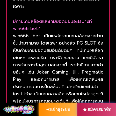
เฉพาะ
มีค่ายเกมสล็อตและเกมยอดนิยมอะไรบ้างที่
win666 bet?
win666 bet เป็นแหล่งรวมเกมสล็อตจากค่าย
ชั้นนำมากมาย โดยเฉพาะอย่างยิ่ง PG SLOT ซึ่ง
เป็นค่ายเกมยอดนิยมอันดับต้นๆ ที่มีเกมให้เลือก
เล่นหลากหลายธีม กราฟิกสวยงาม และมีอัตรา
การจ่ายรางวัลสูง นอกจากนี้ เรายังมีเกมจากค่า
ยอื่นๆ เช่น Joker Gaming, Jili, Pragmatic
Play และอีกมากมาย เพื่อให้คุณได้สัมผัส
ประสบการณ์การปั่นสล็อตที่แปลกใหม่และไม่ซ้ำ
ใคร ไม่ว่าจะเป็นเกมคลาสสิก หรือเกมใหม่ล่าสุด ก็
พร้อมให้บริการคุณอย่างเต็มที่ เพื่อให้ทุกการหมุน
วงล้อของคุณเต็มไปด้วยความสนุกและโอกาสใน
เข้าสู่ระบบ
สมัครสมาชิก
การทำกำไรที่ไม่รู้จบ