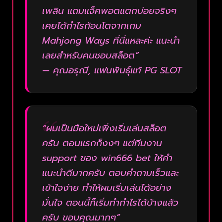
เพลิน แถมแจ็คพอตแตกบ่อยจริงๆ
เคยได้กำไรก้อนโตจากเกม
Mahjong Ways ที่นี่แหละค่ะ แนะนำ
เลยสำหรับคนชอบสล็อต”
— คุณอรุณี, แฟนพันธุ์แท้ PG SLOT
“ผมเป็นมือใหม่เพิ่งเริ่มเล่นสล็อต
ครับ ตอนแรกก็งงๆ แต่ทีมงาน
support ของ win666 bet ให้คำ
แนะนำดีมากครับ ตอบคำถามเร็วและ
เข้าใจง่าย ทำให้ผมเริ่มเล่นได้อย่าง
มั่นใจ ตอนนี้ก็เริ่มทำกำไรได้บ้างแล้ว
ครับ ขอบคุณมากๆ”