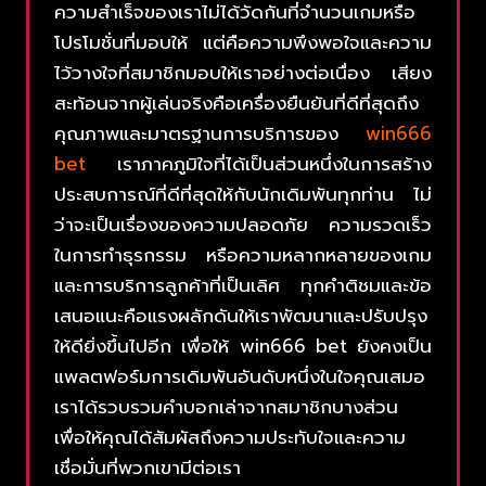
ความสำเร็จของเราไม่ได้วัดกันที่จำนวนเกมหรือ
โปรโมชั่นที่มอบให้ แต่คือความพึงพอใจและความ
ไว้วางใจที่สมาชิกมอบให้เราอย่างต่อเนื่อง เสียง
สะท้อนจากผู้เล่นจริงคือเครื่องยืนยันที่ดีที่สุดถึง
คุณภาพและมาตรฐานการบริการของ
win666
bet
เราภาคภูมิใจที่ได้เป็นส่วนหนึ่งในการสร้าง
ประสบการณ์ที่ดีที่สุดให้กับนักเดิมพันทุกท่าน ไม่
ว่าจะเป็นเรื่องของความปลอดภัย ความรวดเร็ว
ในการทำธุรกรรม หรือความหลากหลายของเกม
และการบริการลูกค้าที่เป็นเลิศ ทุกคำติชมและข้อ
เสนอแนะคือแรงผลักดันให้เราพัฒนาและปรับปรุง
ให้ดียิ่งขึ้นไปอีก เพื่อให้ win666 bet ยังคงเป็น
แพลตฟอร์มการเดิมพันอันดับหนึ่งในใจคุณเสมอ
เราได้รวบรวมคำบอกเล่าจากสมาชิกบางส่วน
เพื่อให้คุณได้สัมผัสถึงความประทับใจและความ
เชื่อมั่นที่พวกเขามีต่อเรา