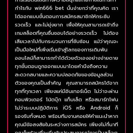
กำไรกับ win666 bet นั้นง่ายกว่าที่คุณคิด เรา
ได้ออกแบบขั้นตอนการสมัครสมาชิกให้กระชับ
รวดเร็ว และไม่ยุ่งยาก เพื่อให้คุณสามารถเข้าถึง
เกมสล็อตที่คุณชื่นชอบได้อย่างรวดเร็ว ไม่ต้อง
เสียเวลาไปกับกระบวนการที่ซับซ้อน แม้ว่าคุณจะ
เป็นมือใหม่ที่เพิ่งเริ่มเข้าสู่โลกของการเดิมพัน
ออนไลน์ก็สามารถทำได้ด้วยตัวเองอย่างง่ายดาย
ทุกขั้นตอนถูกออกแบบมาโดยคำนึงถึงความ
สะดวกสบายและความปลอดภัยของข้อมูลส่วน
ตัวของคุณเป็นสำคัญ คุณสามารถสมัครได้จาก
ทุกที่ทุกเวลา เพียงแค่มีอินเทอร์เน็ต ไม่ว่าจะผ่าน
คอมพิวเตอร์ โน้ตบุ๊ก แท็บเล็ต หรือสมาร์ทโฟน
ไม่ว่าระบบปฏิบัติการ iOS หรือ Android ก็
รองรับทั้งหมด พร้อมทีมงานคอยให้คำแนะนำหาก
คุณมีข้อสงสัยในระหว่างการสมัคร เพียงไม่กี่นาที
คุณก็พร้อมที่จะเริ่มต้นประสบการณ์การปั่นสล็อต