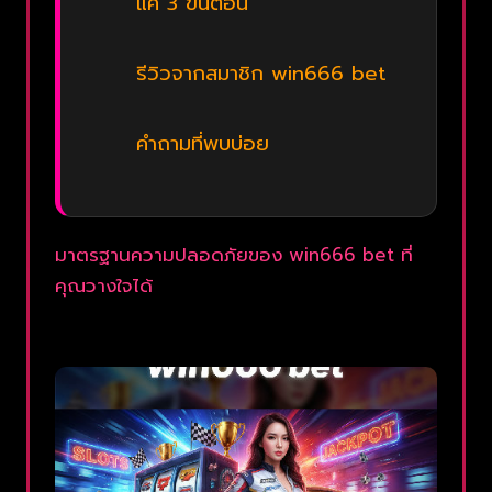
แค่ 3 ขั้นตอน
รีวิวจากสมาชิก win666 bet
คำถามที่พบบ่อย
มาตรฐานความปลอดภัยของ win666 bet ที่
คุณวางใจได้