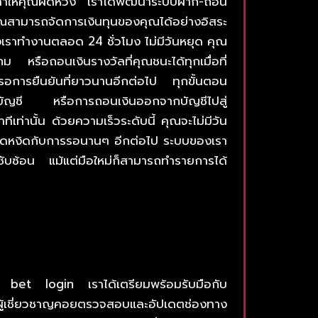
ำให้คุณผิดหวัง เราได้พัฒนาระบบฝาก-ถอน
คุณสามารถจัดการเงินทุนของคุณได้อย่างอิสระ
ราทำงานตลอด 24 ชั่วโมง ไม่มีวันหยุด คุณ
นเกม หรือถอนเงินรางวัลที่คุณชนะได้ทุกเมื่อที่
อการยืนยันที่ยาวนานอีกต่อไป ทุกขั้นตอน
้าบัญชี หรือการถอนเงินออกจากบัญชีไปสู่
ีเท่านั้น ด้วยความเร็วระดับนี้ คุณจะไม่มีวัน
ดหงิดกับการรอนานๆ อีกต่อไป ระบบของเรา
ซับซ้อน แม้แต่มือใหม่ก็สามารถทำรายการได้
666 bet login เราได้เตรียมพร้อมรับมือกับ
านผู้เชี่ยวชาญคอยตรวจสอบและอัปเดตช่องทาง