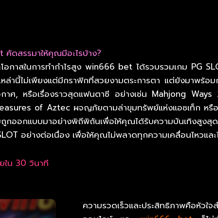
คัดสรรมาให้คุณมีอะไรบ้าง?
ะโอกาสในการทำกำไรสูง win666 bet ได้รวบรวมเกม PG SLOT 
เหล่านี้ไม่เพียงแต่มีกราฟิกที่สวยงามตระการตา แต่ยังมาพร้
กาศ, หรือเรื่องราวสุดแฟนตาซี อย่างเช่น Mahjong Ways 2
asures of Aztec ผจญภัยตามล่าขุมทรัพย์แห่งแอซเท็ก หรือ 
อกแบบมาอย่างพิถีพิถันเพื่อให้คุณได้รับความบันเทิงสูงสุด 
OT อย่างต่อเนื่อง เพื่อให้คุณไม่พลาดทุกความเคลื่อนไหวและ
ยใน 30 วินาที
ความรวดเร็วและประสิทธิภาพคือหัวใ