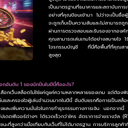
เป็นมาตรฐานที่ธนาคารและสถาบันการเงิน
อย่างที่คุณป้อนเข้ามา ไม่ว่าจะเป็นชื่
จะถูกเก็บเป็นความลับและไม่สามารถ
ผ่านการตรวจสอบและรับรองจากองค์ก
คุณสามารถเล่นเกมได้อย่างสบายใจ ไร้
โจรกรรมบัญชี ที่นี่คือพื้นที่ที่คุณส
สูงสุด
อันดับ 1 ของนักปั่นในปีนี้คืออะไร?
ารเลือกเว็บสล็อตไม่ใช่แค่ดูแค่ความหลากหลายของเกม แต่ต้องพ
ด่นและครองใจผู้เล่นจำนวนมากในปีนี้ อันดับแรกคือการเป็นสล็อต
และเพิ่มความมั่นใจในการทำธุรกรรมทางการเงิน นอกจากนี้ เร
อัปเดตฟีเจอร์ต่างๆ ได้รวดเร็วกว่าใคร อัตราการจ่ายรางวัล
สูงกว่าเมื่อเทียบกับเว็บที่ไม่ได้มาตรฐาน การบริการลูกค้าที่