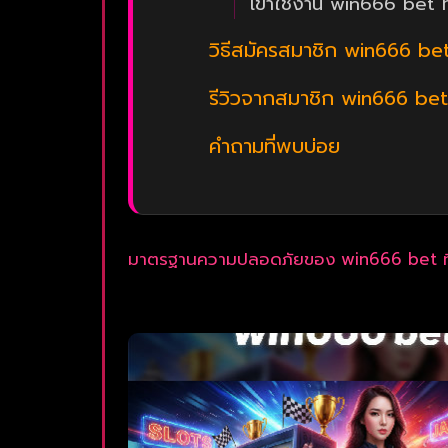
เข้าใช้งาน win666 bet ทา
วิธีสมัครสมาชิก win666 bet
รีวิวจากสมาชิก win666 bet
คำถามที่พบบ่อย
มาตรฐานความปลอดภัยของ win666 bet ที่