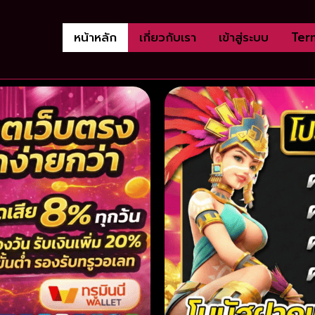
หน้าหลัก
เกี่ยวกับเรา
เข้าสู่ระบบ
Ter