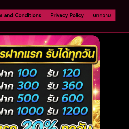
m and Conditions
Privacy Policy
บทความ