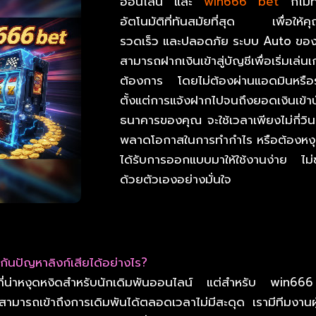
ออนไลน์ และ
win666 bet
ก็ไม่ท
อัตโนมัติที่ทันสมัยที่สุด เพื่อให้
รวดเร็ว และปลอดภัย ระบบ Auto ของเ
สามารถฝากเงินเข้าสู่บัญชีเพื่อเริ่มเล่
ต้องการ โดยไม่ต้องผ่านแอดมินหรือร
ตั้งแต่การแจ้งฝากไปจนถึงยอดเงินเข
ธนาคารของคุณ จะใช้เวลาเพียงไม่กี่วินาท
พลาดโอกาสในการทำกำไร หรือต้องหงุ
ได้รับการออกแบบมาให้ใช้งานง่าย ไม่
ด้วยตัวเองอย่างมั่นใจ
ันปัญหาลิงก์เสียได้อย่างไร?
ื่องที่น่าหงุดหงิดสำหรับนักเดิมพันออนไลน์ แต่สำหรับ win
ุณสามารถเข้าถึงการเดิมพันได้ตลอดเวลาไม่มีสะดุด เรามีทีมง