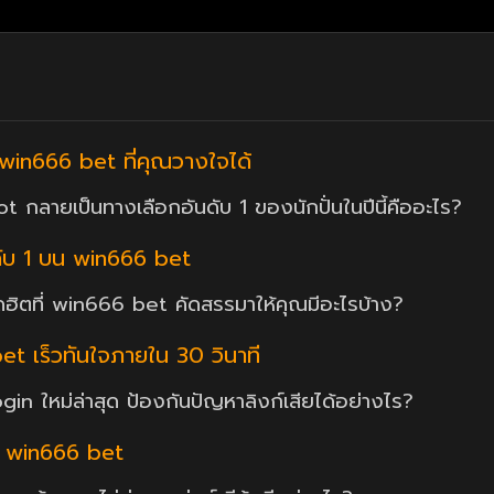
n666 bet ที่คุณวางใจได้
t กลายเป็นทางเลือกอันดับ 1 ของนักปั่นในปีนี้คืออะไร?
ับ 1 บน win666 bet
ตที่ win666 bet คัดสรรมาให้คุณมีอะไรบ้าง?
t เร็วทันใจภายใน 30 วินาที
n ใหม่ล่าสุด ป้องกันปัญหาลิงก์เสียได้อย่างไร?
ิก win666 bet