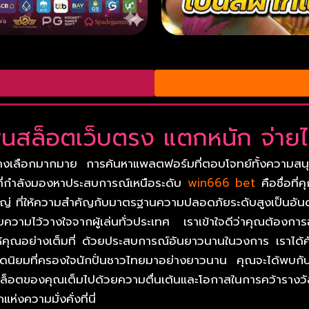
นสล็อตเว็บตรง แตกหนัก จ่ายไ
ยทางเลือกมากมาย การค้นหาแพลตฟอร์มที่ตอบโจทย์ทั้งความ
ริงที่กำลังมองหาประสบการณ์เหนือระดับ
win666 bet
คือชื่อที่
ใหญ่ ที่ให้ความสำคัญกับมาตรฐานความปลอดภัยระดับสูงเป็นอันด
ับความไว้วางใจจากผู้เล่นทั่วประเทศ เราเข้าใจดีว่าคุณต้องก
ให้คุณอย่างเต็มที่ ด้วยประสบการณ์อันยาวนานในวงการ เราได้ค
ิยมที่ครองใจนักปั่นชาวไทยมาอย่างยาวนาน คุณจะได้พบกับทา
นสล็อตของคุณเต็มไปด้วยความตื่นเต้นและโอกาสในการคว้ารางวัล
่งความมั่งคั่งที่นี่