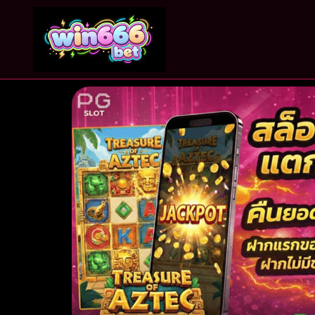
Skip
to
content