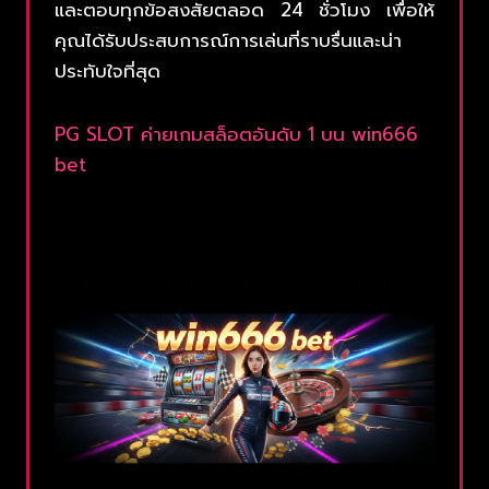
และตอบทุกข้อสงสัยตลอด 24 ชั่วโมง เพื่อให้
คุณได้รับประสบการณ์การเล่นที่ราบรื่นและน่า
ประทับใจที่สุด
PG SLOT ค่ายเกมสล็อตอันดับ 1 บน win666
bet