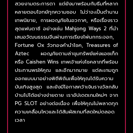
สวยงามตระการตา แต่ยังมาพร้อมกับธีมที่หลาก
หลายตอบโจทย์ทุกความชอบ ไม่ว่าจะเป็นตำนาน
เทพนิยาย, การผจญภัยในอวกาศ, หรือเรื่องราว
สุดแฟนตาซี อย่างเช่น Mahjong Ways 2 ที่นำ
เสนอวัฒนธรรมจีนผ่านการเรียงไพ่นกกระจอก,
Fortune Ox วัวทองคำนำโชค, Treasures of
Aztec ผจญภัยตามล่าขุมทรัพย์แห่งแอซเท็ก
หรือ Caishen Wins เทพเจ้าแห่งโชคลาภที่พร้อม
ประทานพรให้คุณ และอีกมากมาย แต่ละเกมถูก
ออกแบบมาอย่างพิถีพิถันเพื่อให้คุณได้รับความ
บันเทิงสูงสุด และยังมีโอกาสคว้าเงินรางวัลกลับ
บ้านไปได้อย่างง่ายดาย เราอัปเดตเกมใหม่ๆ จาก
PG SLOT อย่างต่อเนื่อง เพื่อให้คุณไม่พลาดทุก
ความเคลื่อนไหวและได้สัมผัสเกมที่สดใหม่ตลอด
เวลา