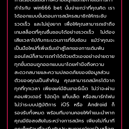
กำไรกับ win666 bet นั้นง่ายกว่าที่คุณคิด เรา
ได้ออกแบบขั้นตอนการสมัครสมาชิกให้กระชับ
รวดเร็ว และไม่ยุ่งยาก เพื่อให้คุณสามารถเข้าถึง
เกมสล็อตที่คุณชื่นชอบได้อย่างรวดเร็ว ไม่ต้อง
เสียเวลาไปกับกระบวนการที่ซับซ้อน แม้ว่าคุณจะ
เป็นมือใหม่ที่เพิ่งเริ่มเข้าสู่โลกของการเดิมพัน
ออนไลน์ก็สามารถทำได้ด้วยตัวเองอย่างง่ายดาย
ทุกขั้นตอนถูกออกแบบมาโดยคำนึงถึงความ
สะดวกสบายและความปลอดภัยของข้อมูลส่วน
ตัวของคุณเป็นสำคัญ คุณสามารถสมัครได้จาก
ทุกที่ทุกเวลา เพียงแค่มีอินเทอร์เน็ต ไม่ว่าจะผ่าน
คอมพิวเตอร์ โน้ตบุ๊ก แท็บเล็ต หรือสมาร์ทโฟน
ไม่ว่าระบบปฏิบัติการ iOS หรือ Android ก็
รองรับทั้งหมด พร้อมทีมงานคอยให้คำแนะนำหาก
คุณมีข้อสงสัยในระหว่างการสมัคร เพียงไม่กี่นาที
คุณก็พร้อมที่จะเริ่มต้นประสบการณ์การปั่นสล็อต