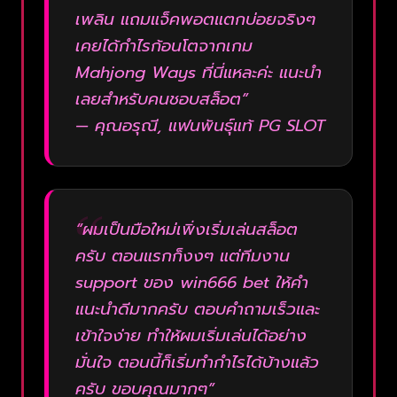
เพลิน แถมแจ็คพอตแตกบ่อยจริงๆ
เคยได้กำไรก้อนโตจากเกม
Mahjong Ways ที่นี่แหละค่ะ แนะนำ
เลยสำหรับคนชอบสล็อต”
— คุณอรุณี, แฟนพันธุ์แท้ PG SLOT
“ผมเป็นมือใหม่เพิ่งเริ่มเล่นสล็อต
ครับ ตอนแรกก็งงๆ แต่ทีมงาน
support ของ win666 bet ให้คำ
แนะนำดีมากครับ ตอบคำถามเร็วและ
เข้าใจง่าย ทำให้ผมเริ่มเล่นได้อย่าง
มั่นใจ ตอนนี้ก็เริ่มทำกำไรได้บ้างแล้ว
ครับ ขอบคุณมากๆ”