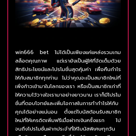
win666 bet ไม่ได้เป็นเพียงแค่แหล่งรวมเกม
สล็อตคุณภาพ แต่เรายังเป็นผู้ให้ที่จัดเต็มด้วย
สิทธิประโยชน์และโปรโมชั่นสุดคุ้มค่า เพื่อคืนกำไร
ให้กับสมาชิกทุกท่าน ไม่ว่าคุณจะเป็นสมาชิกใหม่ที่
เพิ่งก้าวเข้ามาในโลกของเรา หรือเป็นสมาชิกเก่าที่
ให้ความไว้วางใจเรามาอย่างยาวนาน เราก็มีโปรโม
ชั่นที่ตอบโจทย์และเพิ่มโอกาสในการทำกำไรให้กับ
คุณได้อย่างแน่นอน ตั้งแต่โบนัสต้อนรับสมาชิก
ใหม่ที่ให้เครดิตเพิ่มฟรีเมื่อฝากเงินครั้งแรก ไป
จนถึงโปรโมชั่นฝากประจำที่ให้โบนัสพิเศษทุกวัน