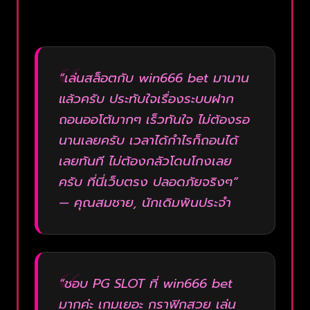
“เล่นสล็อตกับ win666 bet มานาน
แล้วครับ ประทับใจเรื่องระบบฝาก
ถอนออโต้มากๆ เร็วทันใจ ไม่ต้องรอ
นานเลยครับ เวลาได้กำไรก็ถอนได้
เลยทันที ไม่ต้องกลัวโดนโกงเลย
ครับ ที่นี่เว็บตรง ปลอดภัยจริงๆ”
— คุณสมชาย, นักเดิมพันประจำ
“ชอบ PG SLOT ที่ win666 bet
มากค่ะ เกมเยอะ กราฟิกสวย เล่น