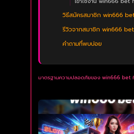
เข้าใช้งาน win666 bet ทา
วิธีสมัครสมาชิก win666 bet
รีวิวจากสมาชิก win666 bet
คำถามที่พบบ่อย
มาตรฐานความปลอดภัยของ win666 bet ที่