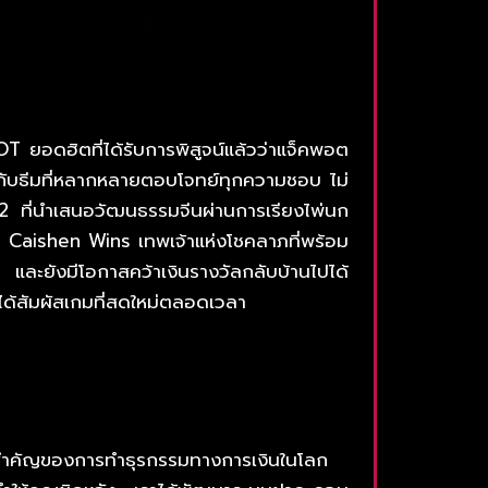
ยอดฮิตที่ได้รับการพิสูจน์แล้วว่าแจ็คพอต
อมกับธีมที่หลากหลายตอบโจทย์ทุกความชอบ ไม่
 ที่นำเสนอวัฒนธรรมจีนผ่านการเรียงไพ่นก
Caishen Wins เทพเจ้าแห่งโชคลาภที่พร้อม
และยังมีโอกาสคว้าเงินรางวัลกลับบ้านไปได้
ได้สัมผัสเกมที่สดใหม่ตลอดเวลา
จสำคัญของการทำธุรกรรมทางการเงินในโลก