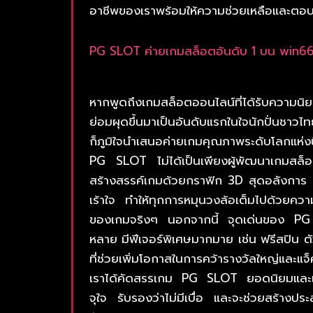
อาชีพของเราพร้อมให้ความช่วยเหลือและตอบทุก
PG SLOT ค่ายเกมสล็อตอันดับ 1 บน win6
หากพูดถึงเกมสล็อตออนไลน์ที่ได้รับความนิ
ย่อมผุดขึ้นมาเป็นอันดับแรกในใจนักปั่นชาว
ก็ภูมิใจนำเสนอค่ายเกมคุณภาพระดับโลกแห่ง
PG SLOT ไม่ได้เป็นเพียงผู้พัฒนาเกมสล็อต
สร้างสรรค์เกมด้วยกราฟิก 3D สุดอลังการ แอน
เร้าใจ ทำให้ทุกการหมุนวงล้อเต็มไปด้วยความ
ของเกมจริงๆ นอกจากนี้ จุดเด่นของ PG S
หลาย มีฟีเจอร์พิเศษมากมาย เช่น ฟรีสปิน 
ที่ช่วยเพิ่มโอกาสในการคว้ารางวัลใหญ่และ
เราได้คัดสรรเกม PG SLOT ยอดนิยมและเกมใ
จุใจ รับรองว่าไม่มีเบื่อ และจะช่วยสร้างประ