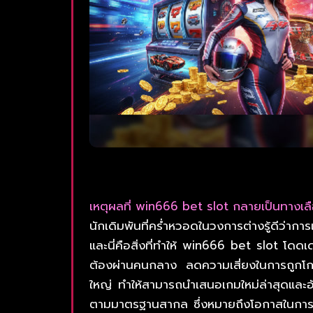
เหตุผลที่ win666 bet slot กลายเป็นทางเลือก
นักเดิมพันที่คร่ำหวอดในวงการต่างรู้ดีว่าก
และนี่คือสิ่งที่ทำให้ win666 bet slot โดดเ
ต้องผ่านคนกลาง ลดความเสี่ยงในการถูกโกง
ใหญ่ ทำให้สามารถนำเสนอเกมใหม่ล่าสุดและ
ตามมาตรฐานสากล ซึ่งหมายถึงโอกาสในการชนะที่