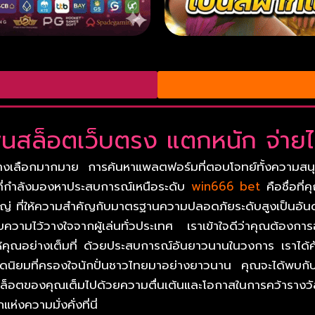
นสล็อตเว็บตรง แตกหนัก จ่ายไ
ยทางเลือกมากมาย การค้นหาแพลตฟอร์มที่ตอบโจทย์ทั้งความ
ริงที่กำลังมองหาประสบการณ์เหนือระดับ
win666 bet
คือชื่อที่
ใหญ่ ที่ให้ความสำคัญกับมาตรฐานความปลอดภัยระดับสูงเป็นอันด
ับความไว้วางใจจากผู้เล่นทั่วประเทศ เราเข้าใจดีว่าคุณต้องก
ให้คุณอย่างเต็มที่ ด้วยประสบการณ์อันยาวนานในวงการ เราได้ค
ิยมที่ครองใจนักปั่นชาวไทยมาอย่างยาวนาน คุณจะได้พบกับทา
นสล็อตของคุณเต็มไปด้วยความตื่นเต้นและโอกาสในการคว้ารางวัล
่งความมั่งคั่งที่นี่