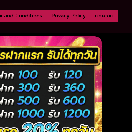
m and Conditions
Privacy Policy
บทความ