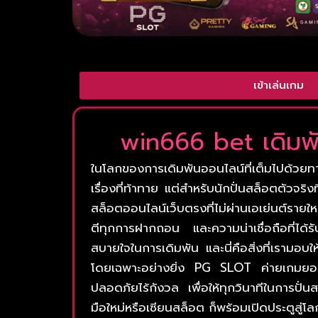
เข้าเล่นเกม
win666 bet เดิมพั
ในโลกของการเดิมพันออนไลน์ที่เต็มไปด้ว
เรื่องที่ท้าทาย แต่สำหรับนักปั่นสล็อตตัวจ
สล็อตออนไลน์เว็บตรงที่ไม่ผ่านเอเย่นต์ราย
ตีทุกการฝากถอน และความน่าเชื่อถือที่ได้ร
สบายใจในการเดิมพัน และนี่คือสิ่งที่เรามอบ
โดยเฉพาะอย่างยิ่ง PG SLOT ค่ายเกมยอดน
ปลอดภัยไร้กังวล เพื่อให้ทุกวินาทีในการปั่
มือใหม่หรือเซียนสล็อต ก็พร้อมเปิดประตูสู่โลกแห