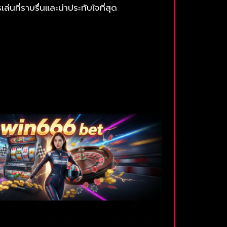
ที่ราบรื่นและน่าประทับใจที่สุด