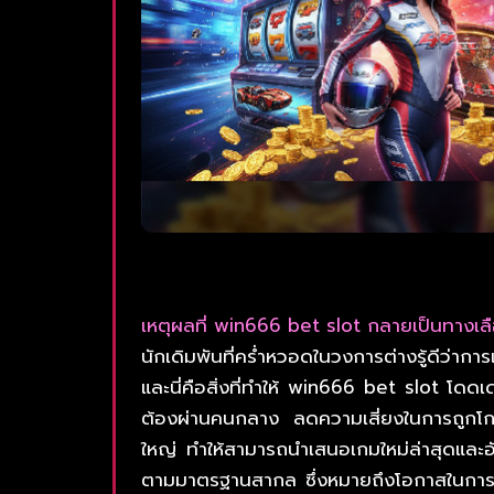
เหตุผลที่ win666 bet slot กลายเป็นทางเลือก
นักเดิมพันที่คร่ำหวอดในวงการต่างรู้ดีว่าก
และนี่คือสิ่งที่ทำให้ win666 bet slot โดดเ
ต้องผ่านคนกลาง ลดความเสี่ยงในการถูกโกง
ใหญ่ ทำให้สามารถนำเสนอเกมใหม่ล่าสุดและ
ตามมาตรฐานสากล ซึ่งหมายถึงโอกาสในการชนะที่