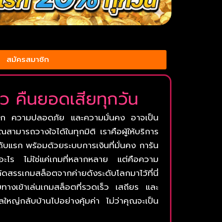
สมัครสมาชิก
ว คืนยอดเสียทุกวัน
สนุก ความปลอดภัย และความมั่นคง อาจเป็น
คุณสามารถวางใจได้ในทุกมิติ เราคือผู้ให้บริการ
ับแรก พร้อมด้วยระบบการเงินที่มั่นคง การัน
ารอะไร ไม่ใช่แค่เกมที่หลากหลาย แต่คือความ
ัดสรรเกมสล็อตจากค่ายดังระดับโลกมาไว้ที่นี่
งเข้าเล่นเกมสล็อตที่รวดเร็ว เสถียร และ
ใหญ่กลับบ้านไปอย่างคุ้มค่า ไม่ว่าคุณจะเป็น