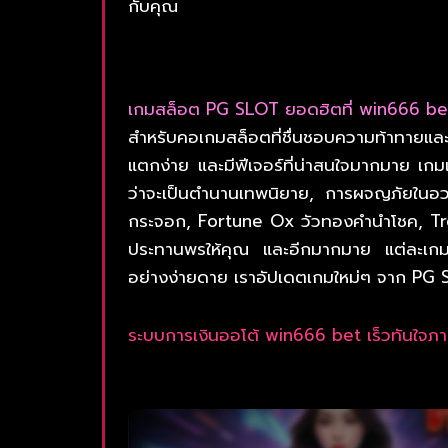
กับคุณ
เกมสล็อต PG SLOT ยอดฮิตที่ win666 bet 
สำหรับคอเกมสล็อตที่ชื่นชอบความท้าทายแล
แตกง่าย และมีฟีเจอร์ที่น่าสนใจมากมาย เกม
ว่าจะเป็นตำนานเทพนิยาย, การผจญภัยในอว
กระจอก, Fortune Ox วัวทองคำนำโชค, Tre
ประทานพรให้คุณ และอีกมากมาย แต่ละเกมถูกอ
อย่างง่ายดาย เราอัปเดตเกมใหม่ๆ จาก PG SL
ระบบการเงินออโต้ win666 bet เร็วทันใจภา