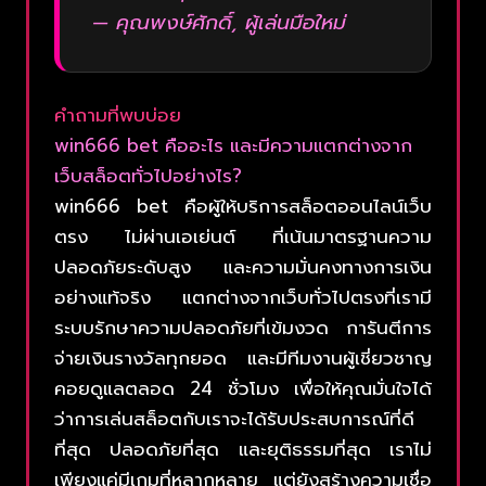
— คุณพงษ์ศักดิ์, ผู้เล่นมือใหม่
คำถามที่พบบ่อย
win666 bet คืออะไร และมีความแตกต่างจาก
เว็บสล็อตทั่วไปอย่างไร?
win666 bet คือผู้ให้บริการสล็อตออนไลน์เว็บ
ตรง ไม่ผ่านเอเย่นต์ ที่เน้นมาตรฐานความ
ปลอดภัยระดับสูง และความมั่นคงทางการเงิน
อย่างแท้จริง แตกต่างจากเว็บทั่วไปตรงที่เรามี
ระบบรักษาความปลอดภัยที่เข้มงวด การันตีการ
จ่ายเงินรางวัลทุกยอด และมีทีมงานผู้เชี่ยวชาญ
คอยดูแลตลอด 24 ชั่วโมง เพื่อให้คุณมั่นใจได้
ว่าการเล่นสล็อตกับเราจะได้รับประสบการณ์ที่ดี
ที่สุด ปลอดภัยที่สุด และยุติธรรมที่สุด เราไม่
เพียงแค่มีเกมที่หลากหลาย แต่ยังสร้างความเชื่อ