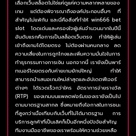
เลือกเว็บสล็อตไม่ใช่แค่ดูแค่ความหลากหลายของ
เกม แต่ต้องพิจารณาถึงองค์ประกอบอื่นๆ ที่
สำคัญไม่แพ้กัน และนี่คือสิ่งที่ทำให้ win666 bet
slot โดดเด่นและครองใจผู้เล่นจำนวนมากในปีนี้
อันดับแรกคือการเป็นสล็อตเว็บตรง ทำให้ผู้เล่น
เข้าถึงเกมได้โดยตรง ไม่ต้องผ่านคนกลาง ลด
ความเสี่ยงในการถูกโกงและเพิ่มความมั่นใจในการ
ทำธุรกรรมทางการเงิน นอกจากนี้ เรายังเป็นพาร์
ทเนอร์โดยตรงกับค่ายเกมยักษ์ใหญ่ ทำให้
สามารถนำเสนอเกมใหม่ล่าสุดและอัปเดตฟีเจอร์
ต่างๆ ได้รวดเร็วกว่าใคร อัตราการจ่ายรางวัล
(RTP) ของเกมบนแพลตฟอร์มของเรายังเป็นไป
ตามมาตรฐานสากล ซึ่งหมายถึงโอกาสในการชนะ
ที่สูงกว่าเมื่อเทียบกับเว็บที่ไม่ได้มาตรฐาน การ
บริการลูกค้าที่เป็นเลิศก็เป็นอีกหนึ่งปัจจัยสำคัญ
ทีมงานมืออาชีพของเราพร้อมให้ความช่วยเหลือ