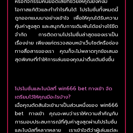
หรือกิจกรรมคืนยอดเสียที่ช่วยให้คุณยังคงมี
โอกาสแก้ตัวและทำกำไรคืนได้ โปรโมชั่นทั้งหมดนี้
ถูกออกแบบมาอย่างเข้าใจ เพื่อให้คุณได้รับความ
คุ้มค่าสูงสุด และสนุกกับการเดิมพันได้อย่างไร้ขีด
จำกัด การติดตามโปรโมชั่นล่าสุดของเราเป็น
เรื่องง่าย เพียงแค่ตรวจสอบหน้าเว็บไซต์หรือช่อง
ทางสื่อสารของเรา คุณก็จะไม่พลาดทุกข้อเสนอ
สุดพิเศษที่ทำให้การเล่นของคุณน่าตื่นเต้นยิ่งขึ้น
โปรโมชั่นและโบนัสที่ win666 bet ทางเข้า จัด
เตรียมไว้ให้คุณมีอะไรบ้าง?
เมื่อคุณตัดสินใจเข้ามาเป็นส่วนหนึ่งของ win666
bet ทางเข้า คุณจะพบว่าเราให้ความสำคัญกับ
การมอบประสบการณ์ที่คุ้มค่าสูงสุดผ่านโปรโมชั่น
และโบนัสที่หลากหลาย เราเข้าใจดีว่าผู้เล่นแต่ละ