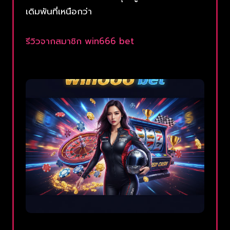
เดิมพันที่เหนือกว่า
รีวิวจากสมาชิก win666 bet