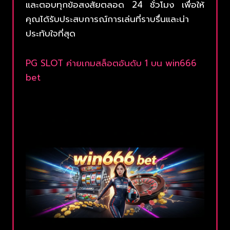
และตอบทุกข้อสงสัยตลอด 24 ชั่วโมง เพื่อให้
คุณได้รับประสบการณ์การเล่นที่ราบรื่นและน่า
ประทับใจที่สุด
PG SLOT ค่ายเกมสล็อตอันดับ 1 บน win666
bet