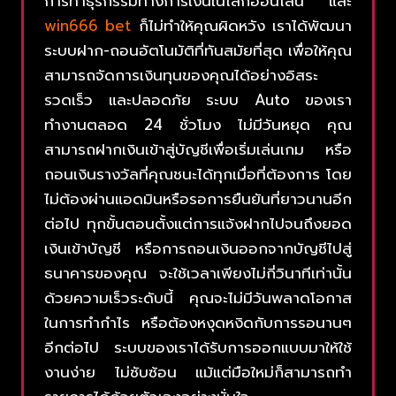
การทำธุรกรรมทางการเงินในโลกออนไลน์ และ
win666 bet
ก็ไม่ทำให้คุณผิดหวัง เราได้พัฒนา
ระบบฝาก-ถอนอัตโนมัติที่ทันสมัยที่สุด เพื่อให้คุณ
สามารถจัดการเงินทุนของคุณได้อย่างอิสระ
รวดเร็ว และปลอดภัย ระบบ Auto ของเรา
ทำงานตลอด 24 ชั่วโมง ไม่มีวันหยุด คุณ
สามารถฝากเงินเข้าสู่บัญชีเพื่อเริ่มเล่นเกม หรือ
ถอนเงินรางวัลที่คุณชนะได้ทุกเมื่อที่ต้องการ โดย
ไม่ต้องผ่านแอดมินหรือรอการยืนยันที่ยาวนานอีก
ต่อไป ทุกขั้นตอนตั้งแต่การแจ้งฝากไปจนถึงยอด
เงินเข้าบัญชี หรือการถอนเงินออกจากบัญชีไปสู่
ธนาคารของคุณ จะใช้เวลาเพียงไม่กี่วินาทีเท่านั้น
ด้วยความเร็วระดับนี้ คุณจะไม่มีวันพลาดโอกาส
ในการทำกำไร หรือต้องหงุดหงิดกับการรอนานๆ
อีกต่อไป ระบบของเราได้รับการออกแบบมาให้ใช้
งานง่าย ไม่ซับซ้อน แม้แต่มือใหม่ก็สามารถทำ