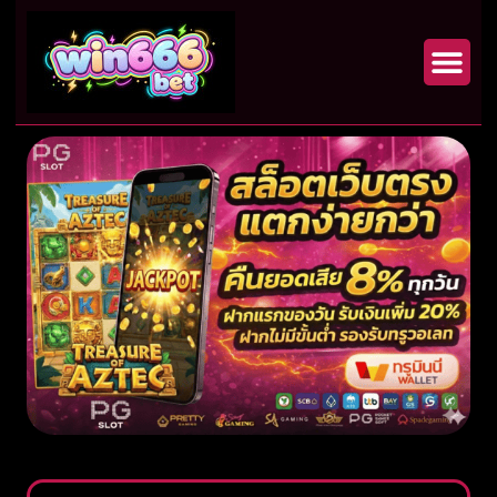
Skip
to
content