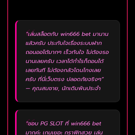
“เล่นสล็อตกับ win666 bet มานาน
แล้วครับ ประทับใจเรื่องระบบฝาก
ถอนออโต้มากๆ เร็วทันใจ ไม่ต้องรอ
นานเลยครับ เวลาได้กำไรก็ถอนได้
เลยทันที ไม่ต้องกลัวโดนโกงเลย
ครับ ที่นี่เว็บตรง ปลอดภัยจริงๆ”
— คุณสมชาย, นักเดิมพันประจำ
“ชอบ PG SLOT ที่ win666 bet
มากค่ะ เกมเยอะ กราฟิกสวย เล่น