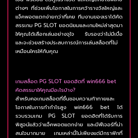
ต่างๆ ที่ช่วยเพิ่มโอกาสในการคว้ารางวัลใหญ่และ
แจ็คพอตแตกง่ายกว่าที่เคย ทีมงานของเราได้คัด
สรรเกม PG SLOT ยอดนิยมและเกมใหม่ล่าสุดมา
ให้คุณได้เลือกเล่นอย่างจุใจ รับรองว่าไม่มีเบื่อ
และจะช่วยสร้างประสบการณ์การเล่นสล็อตที่ไม่
เหมือนใครให้กับคุณ
เกมสล็อต PG SLOT ยอดฮิตที่ win666 bet
คัดสรรมาให้คุณมีอะไรบ้าง?
สำหรับคอเกมสล็อตที่ชื่นชอบความท้าทายและ
โอกาสในการทำกำไรสูง win666 bet ได้
รวบรวมเกม PG SLOT ยอดฮิตที่ได้รับการ
พิสูจน์แล้วว่าแจ็คพอตแตกง่าย และมีฟีเจอร์ที่น่า
สนใจมากมาย เกมเหล่านี้ไม่เพียงแต่มีกราฟิกที่