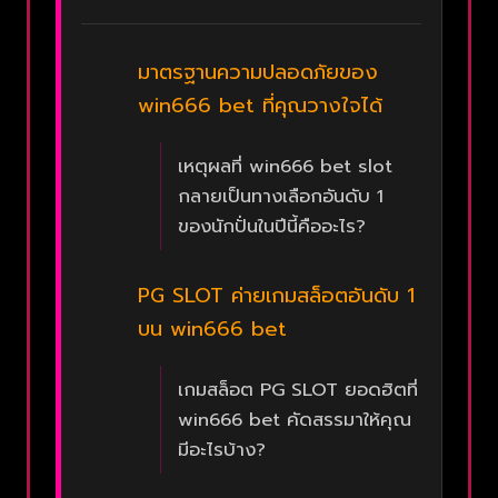
มาตรฐานความปลอดภัยของ
win666 bet ที่คุณวางใจได้
เหตุผลที่ win666 bet slot
กลายเป็นทางเลือกอันดับ 1
ของนักปั่นในปีนี้คืออะไร?
PG SLOT ค่ายเกมสล็อตอันดับ 1
บน win666 bet
เกมสล็อต PG SLOT ยอดฮิตที่
win666 bet คัดสรรมาให้คุณ
มีอะไรบ้าง?