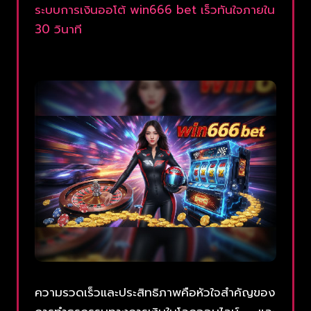
ระบบการเงินออโต้ win666 bet เร็วทันใจภายใน
30 วินาที
ความรวดเร็วและประสิทธิภาพคือหัวใจสำคัญของ