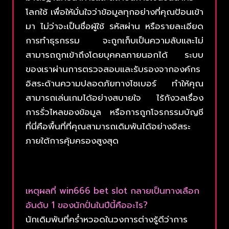
โลกใช้ เพื่อให้มั่นใจว่าข้อมูลทุกอย่างที่คุณป้อนเข้า
มา ไม่ว่าจะเป็นชื่อผู้ใช้ รหัสผ่าน หรือรายละเอียด
การทำธุรกรรม จะถูกเก็บเป็นความลับและไม่
สามารถถูกเข้าถึงโดยบุคคลภายนอกได้ ระบบ
ของเราผ่านการตรวจสอบและรับรองจากองค์กร
อิสระด้านความปลอดภัยทางไซเบอร์ ทำให้คุณ
สามารถเล่นเกมได้อย่างสบายใจ ไร้กังวลเรื่อง
การรั่วไหลของข้อมูล หรือการถูกโจรกรรมบัญชี
ที่นี่คือพื้นที่ที่คุณสามารถเดิมพันได้อย่างอิสระ
ภายใต้การคุ้มครองสูงสุด
เหตุผลที่ win666 bet slot กลายเป็นทางเลือก
อันดับ 1 ของนักปั่นในปีนี้คืออะไร?
นักเดิมพันที่คร่ำหวอดในวงการต่างรู้ดีว่าการ