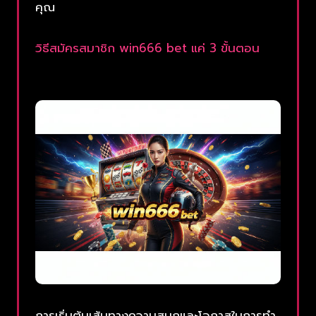
คุณ
วิธีสมัครสมาชิก win666 bet แค่ 3 ขั้นตอน
การเริ่มต้นเส้นทางความสนุกและโอกาสในการทำ