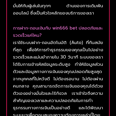
มั่นให้กับผู้เล่นในทุกๆ ด้านของการเดิมพัน
ออนไลน์ ซึ่งเป็นหัวใจหลักของบริการของเรา
การฝาก-ถอนเงินกับ win666 bet ปลอดภัยและ
รวดเร็วแค่ไหน?
เราใช้ระบบฝาก-ถอนอัตโนมัติ (Auto) ที่ทันสมัย
ที่สุด เพื่อให้การทำธุรกรรมของคุณเป็นไปอย่าง
รวดเร็วและแม่นยำภายใน 30 วินาที ระบบของเรา
ได้รับการเข้ารหัสข้อมูลระดับสูง ทำให้ข้อมูลส่วน
ตัวและข้อมูลทางการเงินของคุณปลอดภัยสูงสุด
จากบุคคลที่ไม่หวังดี ไม่ต้องรอนาน ไม่ต้องผ่าน
คนกลาง คุณสามารถจัดการเงินของคุณได้ด้วย
ตัวเองอย่างมั่นใจและไร้กังวล เราเข้าใจถึงความ
สำคัญของเวลาและความปลอดภัยในการทำ
ธุรกรรมทางการเงินเป็นอย่างดี และได้พัฒนา
ระบบมาเพื่อตอบสนองความต้องการเหล่านี้โดย