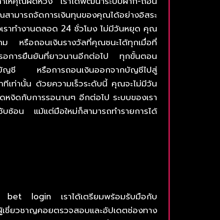
ำให้คุณผิดหวัง เราได้พัฒนาระบบฝาก-ถอน
คุณสามารถจัดการเงินทุนของคุณได้อย่างอิสระ
ราทำงานตลอด 24 ชั่วโมง ไม่มีวันหยุด คุณ
นเกม หรือถอนเงินรางวัลที่คุณชนะได้ทุกเมื่อที่
อการยืนยันที่ยาวนานอีกต่อไป ทุกขั้นตอน
้าบัญชี หรือการถอนเงินออกจากบัญชีไปสู่
ีเท่านั้น ด้วยความเร็วระดับนี้ คุณจะไม่มีวัน
ดหงิดกับการรอนานๆ อีกต่อไป ระบบของเรา
ซับซ้อน แม้แต่มือใหม่ก็สามารถทำรายการได้
666 bet login เราได้เตรียมพร้อมรับมือกับ
านผู้เชี่ยวชาญคอยตรวจสอบและอัปเดตช่องทาง