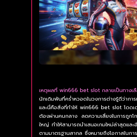
เหตุผลที่ win666 bet slot กลายเป็นทางเลือก
นักเดิมพันที่คร่ำหวอดในวงการต่างรู้ดีว่าก
และนี่คือสิ่งที่ทำให้ win666 bet slot โดดเ
ต้องผ่านคนกลาง ลดความเสี่ยงในการถูกโกง
ใหญ่ ทำให้สามารถนำเสนอเกมใหม่ล่าสุดและ
ตามมาตรฐานสากล ซึ่งหมายถึงโอกาสในการชนะที่