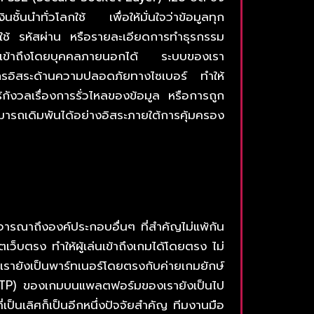
ชั้นนำทั่วโลกใช้ เพื่อให้มั่นใจว่าข้อมูลทุก
อผู้ใช้ รหัสผ่าน หรือรายละเอียดการทำธุรกรรม
ถูกเข้าถึงโดยบุคคลภายนอกได้ ระบบของเรา
รอิสระด้านความปลอดภัยทางไซเบอร์ ทำให้
กังวลเรื่องการรั่วไหลของข้อมูล หรือการถูก
ามารถเดิมพันได้อย่างอิสระภายใต้การคุ้มครอง
ิจารณาถึงองค์ประกอบอื่นๆ ที่สำคัญไม่แพ้กัน
เว็บตรง ทำให้ผู้เล่นเข้าถึงเกมได้โดยตรง ไม่
ายังเป็นพาร์ทเนอร์โดยตรงกับค่ายเกมยักษ์
 (RTP) ของเกมบนแพลตฟอร์มของเรายังเป็นไป
เป็นเลิศก็เป็นอีกหนึ่งปัจจัยสำคัญ ทีมงานมือ