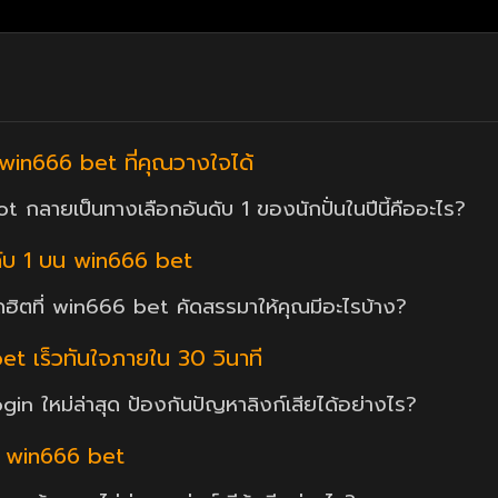
n666 bet ที่คุณวางใจได้
t กลายเป็นทางเลือกอันดับ 1 ของนักปั่นในปีนี้คืออะไร?
ับ 1 บน win666 bet
ตที่ win666 bet คัดสรรมาให้คุณมีอะไรบ้าง?
t เร็วทันใจภายใน 30 วินาที
n ใหม่ล่าสุด ป้องกันปัญหาลิงก์เสียได้อย่างไร?
ิก win666 bet