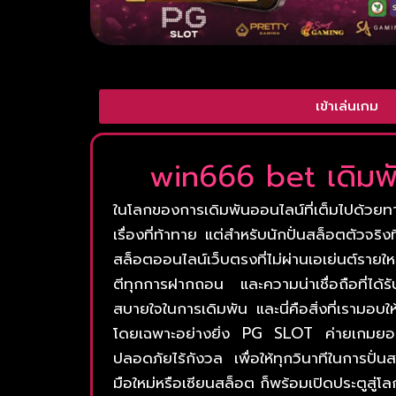
เข้าเล่นเกม
win666 bet เดิมพั
ในโลกของการเดิมพันออนไลน์ที่เต็มไปด้ว
เรื่องที่ท้าทาย แต่สำหรับนักปั่นสล็อตตัวจ
สล็อตออนไลน์เว็บตรงที่ไม่ผ่านเอเย่นต์ราย
ตีทุกการฝากถอน และความน่าเชื่อถือที่ได้ร
สบายใจในการเดิมพัน และนี่คือสิ่งที่เรามอบ
โดยเฉพาะอย่างยิ่ง PG SLOT ค่ายเกมยอดน
ปลอดภัยไร้กังวล เพื่อให้ทุกวินาทีในการปั่
มือใหม่หรือเซียนสล็อต ก็พร้อมเปิดประตูสู่โลกแห