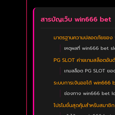
สารบัญเว็บ win666 bet
มาตรฐานความปลอดภัยของ wi
เหตุผลที่ win666 bet slo
PG SLOT ค่ายเกมสล็อตอันด
เกมสล็อต PG SLOT ยอดฮิ
ระบบการเงินออโต้ win666 be
ช่องทาง win666 bet logi
โปรโมชั่นสุดคุ้มสำหรับสมาช