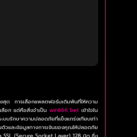
สูงสุด การเลือกแพลตฟอร์มเดิมพันที่ให้ความ
ลือก แต่คือสิ่งจำเป็น
win666 bet
เข้าใจใน
บรักษาความปลอดภัยที่แข็งแกร่งเทียบเท่า
ตัวและข้อมูลทางการเงินของคุณให้ปลอดภัย
มูล SSL (Secure Socket Layer) 128 บิต ซึ่ง