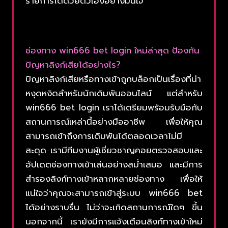
รายการได้ด้วยตัวเองอย่างมั่นใจ
ช่องทาง win666 bet login ใหม่ล่าสุด ป้องกัน
ปัญหาลิงก์เสียได้อย่างไร?
ปัญหาลิงก์เสียหรือทางเข้าถูกบล็อกเป็นเรื่องที่น่า
หงุดหงิดสำหรับนักเดิมพันออนไลน์ แต่สำหรับ
win666 bet login เราได้เตรียมพร้อมรับมือกับ
สถานการณ์เหล่านี้อย่างมืออาชีพ เพื่อให้คุณ
สามารถเข้าถึงการเดิมพันได้ตลอดเวลาไม่มี
สะดุด เรามีทีมงานผู้เชี่ยวชาญคอยตรวจสอบและ
อัปเดตช่องทางเข้าเล่นอย่างสม่ำเสมอ และมีการ
สำรองลิงก์ทางเข้าหลากหลายช่องทาง เพื่อให้
แน่ใจว่าคุณจะสามารถเข้าสู่ระบบ win666 bet
ได้อย่างราบรื่น ไม่ว่าจะเกิดสถานการณ์ใดๆ ขึ้น
นอกจากนี้ เรายังมีการแจ้งเตือนลิงก์ทางเข้าใหม่