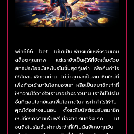
win666 bet ไม่ได้เป็นเพียงแค่แหล่งรวมเกม
สล็อตคุณภาพ แต่เรายังเป็นผู้ให้ที่จัดเต็มด้วย
สิทธิประโยชน์และโปรโมชั่นสุดคุ้มค่า เพื่อคืนกำไร
ให้กับสมาชิกทุกท่าน ไม่ว่าคุณจะเป็นสมาชิกใหม่ที่
เพิ่งก้าวเข้ามาในโลกของเรา หรือเป็นสมาชิกเก่าที่
ให้ความไว้วางใจเรามาอย่างยาวนาน เราก็มีโปรโม
ชั่นที่ตอบโจทย์และเพิ่มโอกาสในการทำกำไรให้กับ
คุณได้อย่างแน่นอน ตั้งแต่โบนัสต้อนรับสมาชิก
ใหม่ที่ให้เครดิตเพิ่มฟรีเมื่อฝากเงินครั้งแรก ไป
จนถึงโปรโมชั่นฝากประจำที่ให้โบนัสพิเศษทุกวัน