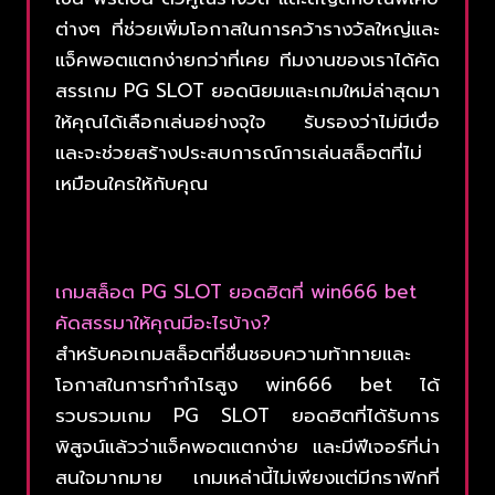
ต่างๆ ที่ช่วยเพิ่มโอกาสในการคว้ารางวัลใหญ่และ
แจ็คพอตแตกง่ายกว่าที่เคย ทีมงานของเราได้คัด
สรรเกม PG SLOT ยอดนิยมและเกมใหม่ล่าสุดมา
ให้คุณได้เลือกเล่นอย่างจุใจ รับรองว่าไม่มีเบื่อ
และจะช่วยสร้างประสบการณ์การเล่นสล็อตที่ไม่
เหมือนใครให้กับคุณ
เกมสล็อต PG SLOT ยอดฮิตที่ win666 bet
คัดสรรมาให้คุณมีอะไรบ้าง?
สำหรับคอเกมสล็อตที่ชื่นชอบความท้าทายและ
โอกาสในการทำกำไรสูง win666 bet ได้
รวบรวมเกม PG SLOT ยอดฮิตที่ได้รับการ
พิสูจน์แล้วว่าแจ็คพอตแตกง่าย และมีฟีเจอร์ที่น่า
สนใจมากมาย เกมเหล่านี้ไม่เพียงแต่มีกราฟิกที่