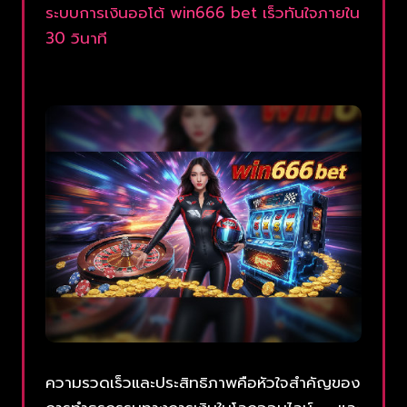
ระบบการเงินออโต้ win666 bet เร็วทันใจภายใน
30 วินาที
ความรวดเร็วและประสิทธิภาพคือหัวใจสำคัญของ