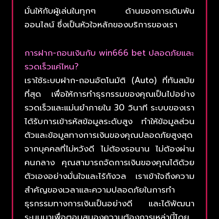
มั่นให้กับผู้เล่นในทุกๆ ด้านของการเดิมพัน
ออนไลน์ ซึ่งเป็นหัวใจหลักของบริการของเรา
การฝาก-ถอนเงินกับ win666 bet ปลอดภัยและ
รวดเร็วแค่ไหน?
เราใช้ระบบฝาก-ถอนอัตโนมัติ (Auto) ที่ทันสมัย
ที่สุด เพื่อให้การทำธุรกรรมของคุณเป็นไปอย่าง
รวดเร็วและแม่นยำภายใน 30 วินาที ระบบของเรา
ได้รับการเข้ารหัสข้อมูลระดับสูง ทำให้ข้อมูลส่วน
ตัวและข้อมูลทางการเงินของคุณปลอดภัยสูงสุด
จากบุคคลที่ไม่หวังดี ไม่ต้องรอนาน ไม่ต้องผ่าน
คนกลาง คุณสามารถจัดการเงินของคุณได้ด้วย
ตัวเองอย่างมั่นใจและไร้กังวล เราเข้าใจถึงความ
สำคัญของเวลาและความปลอดภัยในการทำ
ธุรกรรมทางการเงินเป็นอย่างดี และได้พัฒนา
ระบบมาเพื่อตอบสนองความต้องการเหล่านี้โดย