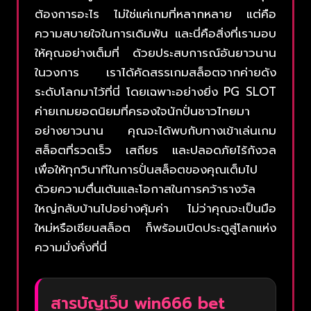
ต้องการอะไร ไม่ใช่แค่เกมที่หลากหลาย แต่คือ
ความสบายใจในการเดิมพัน และนี่คือสิ่งที่เรามอบ
ให้คุณอย่างเต็มที่ ด้วยประสบการณ์อันยาวนาน
ในวงการ เราได้คัดสรรเกมสล็อตจากค่ายดัง
ระดับโลกมาไว้ที่นี่ โดยเฉพาะอย่างยิ่ง PG SLOT
ค่ายเกมยอดนิยมที่ครองใจนักปั่นชาวไทยมา
อย่างยาวนาน คุณจะได้พบกับทางเข้าเล่นเกม
สล็อตที่รวดเร็ว เสถียร และปลอดภัยไร้กังวล
เพื่อให้ทุกวินาทีในการปั่นสล็อตของคุณเต็มไป
ด้วยความตื่นเต้นและโอกาสในการคว้ารางวัล
ใหญ่กลับบ้านไปอย่างคุ้มค่า ไม่ว่าคุณจะเป็นมือ
ใหม่หรือเซียนสล็อต ก็พร้อมเปิดประตูสู่โลกแห่ง
ความมั่งคั่งที่นี่
สารบัญเว็บ win666 bet