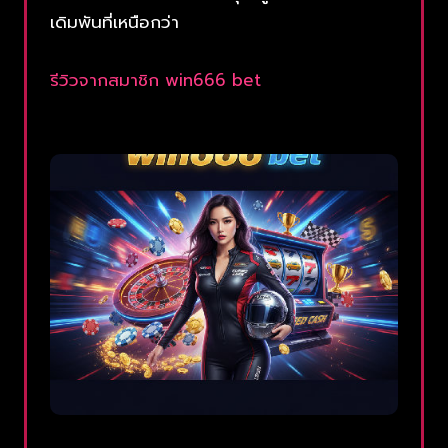
เดิมพันที่เหนือกว่า
รีวิวจากสมาชิก win666 bet