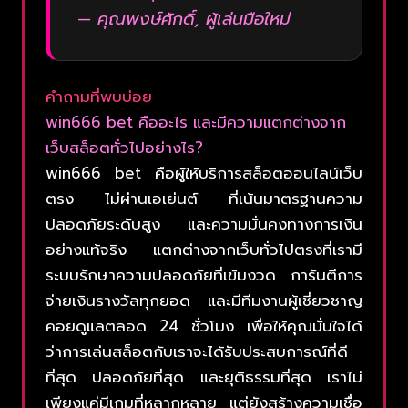
— คุณพงษ์ศักดิ์, ผู้เล่นมือใหม่
คำถามที่พบบ่อย
win666 bet คืออะไร และมีความแตกต่างจาก
เว็บสล็อตทั่วไปอย่างไร?
win666 bet คือผู้ให้บริการสล็อตออนไลน์เว็บ
ตรง ไม่ผ่านเอเย่นต์ ที่เน้นมาตรฐานความ
ปลอดภัยระดับสูง และความมั่นคงทางการเงิน
อย่างแท้จริง แตกต่างจากเว็บทั่วไปตรงที่เรามี
ระบบรักษาความปลอดภัยที่เข้มงวด การันตีการ
จ่ายเงินรางวัลทุกยอด และมีทีมงานผู้เชี่ยวชาญ
คอยดูแลตลอด 24 ชั่วโมง เพื่อให้คุณมั่นใจได้
ว่าการเล่นสล็อตกับเราจะได้รับประสบการณ์ที่ดี
ที่สุด ปลอดภัยที่สุด และยุติธรรมที่สุด เราไม่
เพียงแค่มีเกมที่หลากหลาย แต่ยังสร้างความเชื่อ