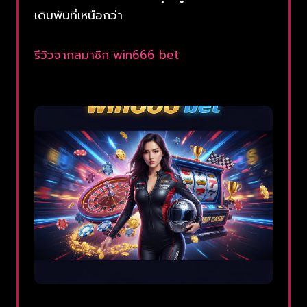
เดิมพันที่เหนือกว่า
รีวิวจากสมาชิก win666 bet