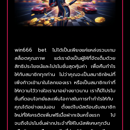
win666 bet ไม่ได้เป็นเพียงแค่แหล่งรวมเกม
สล็อตคุณภาพ แต่เรายังเป็นผู้ให้ที่จัดเต็มด้วย
สิทธิประโยชน์และโปรโมชั่นสุดคุ้มค่า เพื่อคืนกำไร
ให้กับสมาชิกทุกท่าน ไม่ว่าคุณจะเป็นสมาชิกใหม่ที่
เพิ่งก้าวเข้ามาในโลกของเรา หรือเป็นสมาชิกเก่าที่
ให้ความไว้วางใจเรามาอย่างยาวนาน เราก็มีโปรโม
ชั่นที่ตอบโจทย์และเพิ่มโอกาสในการทำกำไรให้กับ
คุณได้อย่างแน่นอน ตั้งแต่โบนัสต้อนรับสมาชิก
ใหม่ที่ให้เครดิตเพิ่มฟรีเมื่อฝากเงินครั้งแรก ไป
จนถึงโปรโมชั่นฝากประจำที่ให้โบนัสพิเศษทุกวัน