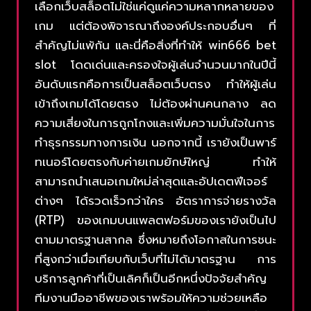
เลือกเว็บสล็อตไม่ใช่แค่ดูแค่ความหลากหลายของ
เกม แต่ต้องพิจารณาถึงองค์ประกอบอื่นๆ ที่
สำคัญไม่แพ้กัน และนี่คือสิ่งที่ทำให้ win666 bet
slot โดดเด่นและครองใจผู้เล่นจำนวนมากในปีนี้
อันดับแรกคือการเป็นสล็อตเว็บตรง ทำให้ผู้เล่น
เข้าถึงเกมได้โดยตรง ไม่ต้องผ่านคนกลาง ลด
ความเสี่ยงในการถูกโกงและเพิ่มความมั่นใจในการ
ทำธุรกรรมทางการเงิน นอกจากนี้ เรายังเป็นพาร์
ทเนอร์โดยตรงกับค่ายเกมยักษ์ใหญ่ ทำให้
สามารถนำเสนอเกมใหม่ล่าสุดและอัปเดตฟีเจอร์
ต่างๆ ได้รวดเร็วกว่าใคร อัตราการจ่ายรางวัล
(RTP) ของเกมบนแพลตฟอร์มของเรายังเป็นไป
ตามมาตรฐานสากล ซึ่งหมายถึงโอกาสในการชนะ
ที่สูงกว่าเมื่อเทียบกับเว็บที่ไม่ได้มาตรฐาน การ
บริการลูกค้าที่เป็นเลิศก็เป็นอีกหนึ่งปัจจัยสำคัญ
ทีมงานมืออาชีพของเราพร้อมให้ความช่วยเหลือ