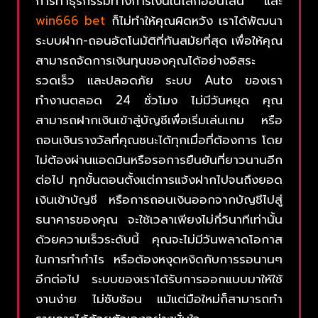
การทำธุรกรรมทางการเงินในโลกออนไลน์ และ
win666 bet
ก็ไม่ทำให้คุณผิดหวัง เราได้พัฒนา
ระบบฝาก-ถอนอัตโนมัติที่ทันสมัยที่สุด เพื่อให้คุณ
สามารถจัดการเงินทุนของคุณได้อย่างอิสระ
รวดเร็ว และปลอดภัย ระบบ Auto ของเรา
ทำงานตลอด 24 ชั่วโมง ไม่มีวันหยุด คุณ
สามารถฝากเงินเข้าสู่บัญชีเพื่อเริ่มเล่นเกม หรือ
ถอนเงินรางวัลที่คุณชนะได้ทุกเมื่อที่ต้องการ โดย
ไม่ต้องผ่านแอดมินหรือรอการยืนยันที่ยาวนานอีก
ต่อไป ทุกขั้นตอนตั้งแต่การแจ้งฝากไปจนถึงยอด
เงินเข้าบัญชี หรือการถอนเงินออกจากบัญชีไปสู่
ธนาคารของคุณ จะใช้เวลาเพียงไม่กี่วินาทีเท่านั้น
ด้วยความเร็วระดับนี้ คุณจะไม่มีวันพลาดโอกาส
ในการทำกำไร หรือต้องหงุดหงิดกับการรอนานๆ
อีกต่อไป ระบบของเราได้รับการออกแบบมาให้ใช้
งานง่าย ไม่ซับซ้อน แม้แต่มือใหม่ก็สามารถทำ