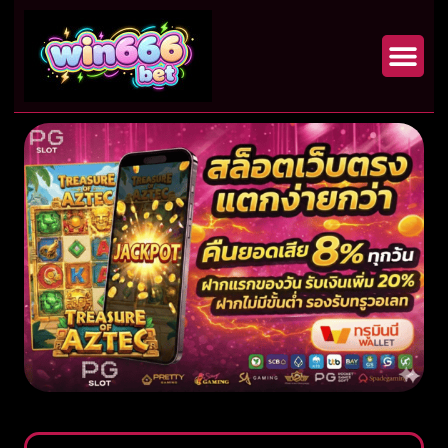
Skip
to
content