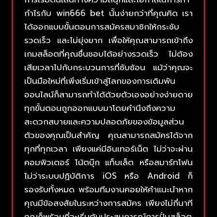
กำไรกับ win666 bet นั้นง่ายกว่าที่คุณคิด เรา
ได้ออกแบบขั้นตอนการสมัครสมาชิกให้กระชับ
รวดเร็ว และไม่ยุ่งยาก เพื่อให้คุณสามารถเข้าถึง
เกมสล็อตที่คุณชื่นชอบได้อย่างรวดเร็ว ไม่ต้อง
เสียเวลาไปกับกระบวนการที่ซับซ้อน แม้ว่าคุณจะ
เป็นมือใหม่ที่เพิ่งเริ่มเข้าสู่โลกของการเดิมพัน
ออนไลน์ก็สามารถทำได้ด้วยตัวเองอย่างง่ายดาย
ทุกขั้นตอนถูกออกแบบมาโดยคำนึงถึงความ
สะดวกสบายและความปลอดภัยของข้อมูลส่วน
ตัวของคุณเป็นสำคัญ คุณสามารถสมัครได้จาก
ทุกที่ทุกเวลา เพียงแค่มีอินเทอร์เน็ต ไม่ว่าจะผ่าน
คอมพิวเตอร์ โน้ตบุ๊ก แท็บเล็ต หรือสมาร์ทโฟน
ไม่ว่าระบบปฏิบัติการ iOS หรือ Android ก็
รองรับทั้งหมด พร้อมทีมงานคอยให้คำแนะนำหาก
คุณมีข้อสงสัยในระหว่างการสมัคร เพียงไม่กี่นาที
คุณก็พร้อมที่จะเริ่มต้นประสบการณ์การปั่นสล็อต