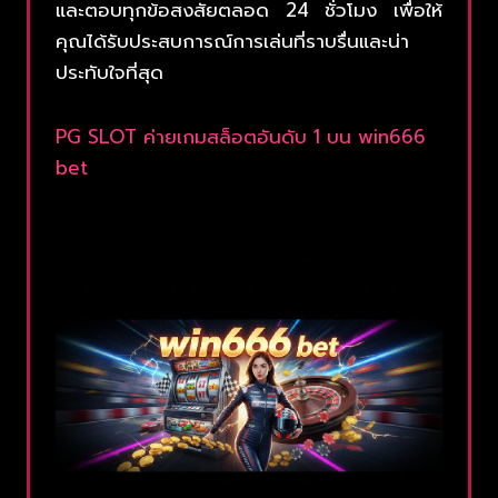
และตอบทุกข้อสงสัยตลอด 24 ชั่วโมง เพื่อให้
คุณได้รับประสบการณ์การเล่นที่ราบรื่นและน่า
ประทับใจที่สุด
PG SLOT ค่ายเกมสล็อตอันดับ 1 บน win666
bet