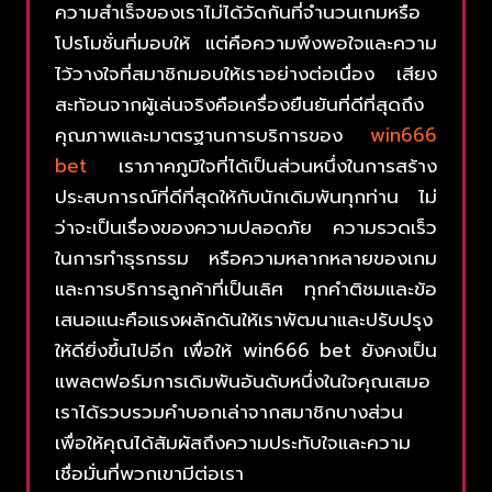
ความสำเร็จของเราไม่ได้วัดกันที่จำนวนเกมหรือ
โปรโมชั่นที่มอบให้ แต่คือความพึงพอใจและความ
ไว้วางใจที่สมาชิกมอบให้เราอย่างต่อเนื่อง เสียง
สะท้อนจากผู้เล่นจริงคือเครื่องยืนยันที่ดีที่สุดถึง
คุณภาพและมาตรฐานการบริการของ
win666
bet
เราภาคภูมิใจที่ได้เป็นส่วนหนึ่งในการสร้าง
ประสบการณ์ที่ดีที่สุดให้กับนักเดิมพันทุกท่าน ไม่
ว่าจะเป็นเรื่องของความปลอดภัย ความรวดเร็ว
ในการทำธุรกรรม หรือความหลากหลายของเกม
และการบริการลูกค้าที่เป็นเลิศ ทุกคำติชมและข้อ
เสนอแนะคือแรงผลักดันให้เราพัฒนาและปรับปรุง
ให้ดียิ่งขึ้นไปอีก เพื่อให้ win666 bet ยังคงเป็น
แพลตฟอร์มการเดิมพันอันดับหนึ่งในใจคุณเสมอ
เราได้รวบรวมคำบอกเล่าจากสมาชิกบางส่วน
เพื่อให้คุณได้สัมผัสถึงความประทับใจและความ
เชื่อมั่นที่พวกเขามีต่อเรา