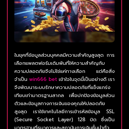
ในยุคที่ข้อมูลส่วนบุคคลมีความสำคัญสูงสุด การ
เลือกแพลตฟอร์มเดิมพันที่ให้ความสำคัญกับ
ความปลอดภัยจึงไม่ใช่แค่ทางเลือก แต่คือสิ่ง
จำเป็น
win666 bet
เข้าใจในจุดนี้เป็นอย่างดี เรา
จึงพัฒนาระบบรักษาความปลอดภัยที่แข็งแกร่ง
เทียบเท่ามาตรฐานสากล เพื่อปกป้องข้อมูลส่วน
ตัวและข้อมูลทางการเงินของคุณให้ปลอดภัย
สูงสุด เราใช้เทคโนโลยีการเข้ารหัสข้อมูล SSL
(Secure Socket Layer) 128 บิต ซึ่งเป็น
มาตรฐานที่ธนาคารและสถาบันการเงินชั้นนำทั่ว