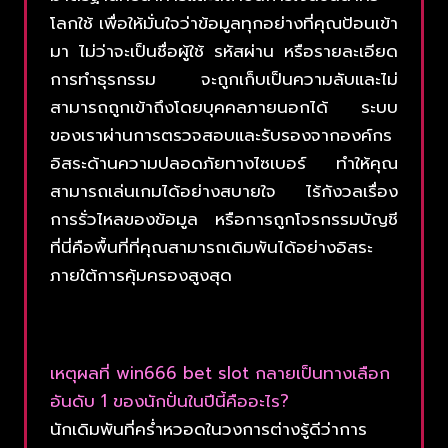
โลกใช้ เพื่อให้มั่นใจว่าข้อมูลทุกอย่างที่คุณป้อนเข้า
มา ไม่ว่าจะเป็นชื่อผู้ใช้ รหัสผ่าน หรือรายละเอียด
การทำธุรกรรม จะถูกเก็บเป็นความลับและไม่
สามารถถูกเข้าถึงโดยบุคคลภายนอกได้ ระบบ
ของเราผ่านการตรวจสอบและรับรองจากองค์กร
อิสระด้านความปลอดภัยทางไซเบอร์ ทำให้คุณ
สามารถเล่นเกมได้อย่างสบายใจ ไร้กังวลเรื่อง
การรั่วไหลของข้อมูล หรือการถูกโจรกรรมบัญชี
ที่นี่คือพื้นที่ที่คุณสามารถเดิมพันได้อย่างอิสระ
ภายใต้การคุ้มครองสูงสุด
เหตุผลที่ win666 bet slot กลายเป็นทางเลือก
อันดับ 1 ของนักปั่นในปีนี้คืออะไร?
นักเดิมพันที่คร่ำหวอดในวงการต่างรู้ดีว่าการ