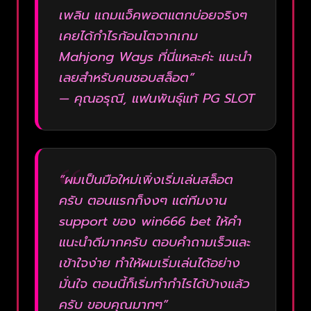
เพลิน แถมแจ็คพอตแตกบ่อยจริงๆ
เคยได้กำไรก้อนโตจากเกม
Mahjong Ways ที่นี่แหละค่ะ แนะนำ
เลยสำหรับคนชอบสล็อต”
— คุณอรุณี, แฟนพันธุ์แท้ PG SLOT
“ผมเป็นมือใหม่เพิ่งเริ่มเล่นสล็อต
ครับ ตอนแรกก็งงๆ แต่ทีมงาน
support ของ win666 bet ให้คำ
แนะนำดีมากครับ ตอบคำถามเร็วและ
เข้าใจง่าย ทำให้ผมเริ่มเล่นได้อย่าง
มั่นใจ ตอนนี้ก็เริ่มทำกำไรได้บ้างแล้ว
ครับ ขอบคุณมากๆ”