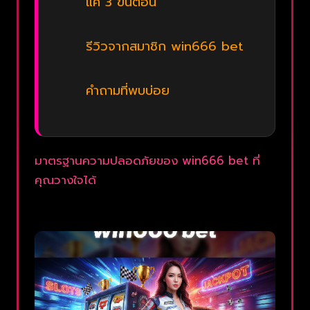
แค่ 3 ขั้นตอน
รีวิวจากสมาชิก win666 bet
คำถามที่พบบ่อย
มาตรฐานความปลอดภัยของ win666 bet ที่
คุณวางใจได้