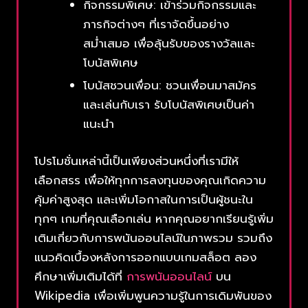
กิจกรรมพิเศษ: เข้าร่วมกิจกรรมและ
ภารกิจต่างๆ ที่เราจัดขึ้นอย่าง
สม่ำเสมอ เพื่อลุ้นรับของรางวัลและ
โบนัสพิเศษ
โบนัสชวนเพื่อน: ชวนเพื่อนมาสมัคร
และเล่นกับเรา รับโบนัสพิเศษเป็นค่า
แนะนำ
โปรโมชั่นเหล่านี้เป็นเพียงส่วนหนึ่งที่เรามีให้
เลือกสรร เพื่อให้ทุกการลงทุนของคุณเกิดความ
คุ้มค่าสูงสุด และเพิ่มโอกาสในการเป็นผู้ชนะใน
ทุกๆ เกมที่คุณเลือกเล่น หากคุณอยากเรียนรู้เพิ่ม
เติมเกี่ยวกับการพนันออนไลน์ในภาพรวม รวมถึง
แนวคิดเบื้องหลังการออกแบบเกมสล็อต ลอง
ศึกษาเพิ่มเติมได้ที่
การพนันออนไลน์
บน
Wikipedia เพื่อเพิ่มพูนความรู้ในการเดิมพันของ