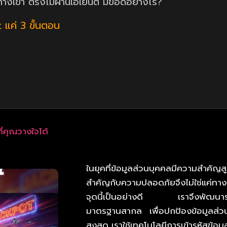
งเข้า ตรงไม่ผ่านเอเย่นต์ มีข้อดีอย่างไร?
 แค่ 3 ขั้นตอน
คุณวางใจได้
ในยุคที่ข้อมูลส่วนบุคคลมีความสำคัญ
สำคัญกับความปลอดภัยจึงไม่ใช่แค่ทางเ
จุดนี้เป็นอย่างดี เราจึงพัฒนาระบ
มาตรฐานสากล เพื่อปกป้องข้อมูลส่วน
สูงสุด เราใช้เทคโนโลยีการเข้ารหัสข้อ