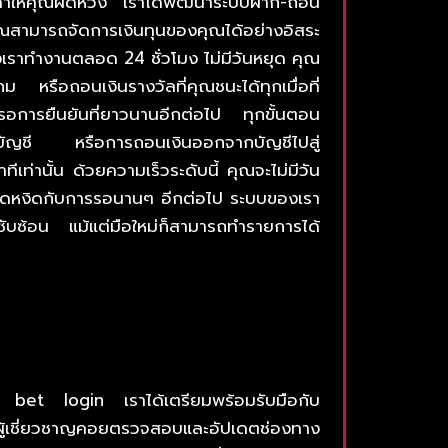
ำให้คุณผิดหวัง เราได้พัฒนาระบบฝาก-ถอน
คุณสามารถจัดการเงินทุนของคุณได้อย่างอิสระ
ราทำงานตลอด 24 ชั่วโมง ไม่มีวันหยุด คุณ
นเกม หรือถอนเงินรางวัลที่คุณชนะได้ทุกเมื่อที่
อการยืนยันที่ยาวนานอีกต่อไป ทุกขั้นตอน
้าบัญชี หรือการถอนเงินออกจากบัญชีไปสู่
ีเท่านั้น ด้วยความเร็วระดับนี้ คุณจะไม่มีวัน
ดหงิดกับการรอนานๆ อีกต่อไป ระบบของเรา
ซับซ้อน แม้แต่มือใหม่ก็สามารถทำรายการได้
666 bet login เราได้เตรียมพร้อมรับมือกับ
านผู้เชี่ยวชาญคอยตรวจสอบและอัปเดตช่องทาง