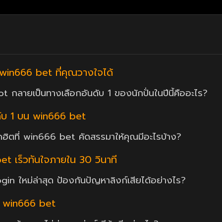
n666 bet ที่คุณวางใจได้
t กลายเป็นทางเลือกอันดับ 1 ของนักปั่นในปีนี้คืออะไร?
ับ 1 บน win666 bet
ตที่ win666 bet คัดสรรมาให้คุณมีอะไรบ้าง?
t เร็วทันใจภายใน 30 วินาที
n ใหม่ล่าสุด ป้องกันปัญหาลิงก์เสียได้อย่างไร?
ิก win666 bet