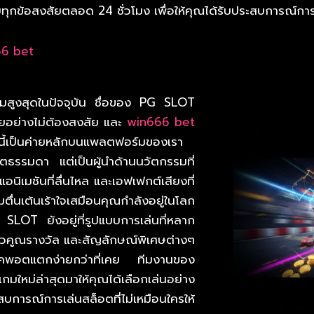
ข้อสงสัยตลอด 24 ชั่วโมง เพื่อให้คุณได้รับประสบการณ์การเล่น
66 bet
ยมสูงสุดในปัจจุบัน ชื่อของ PG SLOT
ไทยอย่างไม่ต้องสงสัย และ
win666 bet
นี้เป็นค่ายหลักบนแพลตฟอร์มของเรา
ธรรมดา แต่เป็นผู้นำด้านนวัตกรรมที่
ิเมชันที่ลื่นไหล และเอฟเฟกต์เสียงที่
ตื่นเต้นเร้าใจเสมือนคุณกำลังอยู่ในโลก
LOT ยังอยู่ที่รูปแบบการเล่นที่หลาก
ตัวคูณรางวัล และสัญลักษณ์พิเศษต่างๆ
แจ็คพอตแตกง่ายกว่าที่เคย ทีมงานของ
หม่ล่าสุดมาให้คุณได้เลือกเล่นอย่าง
สบการณ์การเล่นสล็อตที่ไม่เหมือนใครให้