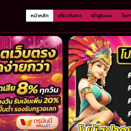
หน้าหลัก
เกี่ยวกับเรา
เข้าสู่ระบบ
Ter