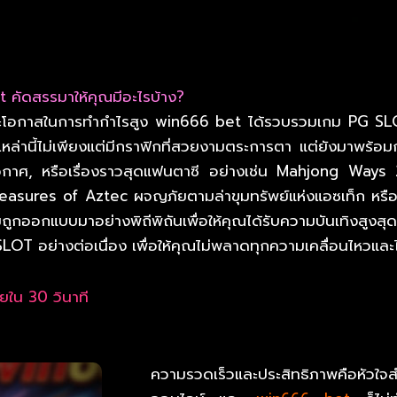
คัดสรรมาให้คุณมีอะไรบ้าง?
ะโอกาสในการทำกำไรสูง win666 bet ได้รวบรวมเกม PG SLOT 
เหล่านี้ไม่เพียงแต่มีกราฟิกที่สวยงามตระการตา แต่ยังมาพร้
กาศ, หรือเรื่องราวสุดแฟนตาซี อย่างเช่น Mahjong Ways 2
asures of Aztec ผจญภัยตามล่าขุมทรัพย์แห่งแอซเท็ก หรือ 
อกแบบมาอย่างพิถีพิถันเพื่อให้คุณได้รับความบันเทิงสูงสุด 
OT อย่างต่อเนื่อง เพื่อให้คุณไม่พลาดทุกความเคลื่อนไหวและ
ยใน 30 วินาที
ความรวดเร็วและประสิทธิภาพคือหัวใ