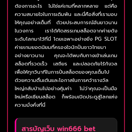
ต้องการอะไร ไม่ใช่แค่เกมที่หลากหลาย แต่คือ
ความสบายใจในการเดิมพัน และนี่คือสิ่งที่เรามอบ
ให้คุณอย่างเต็มที่ ด้วยประสบการณ์อันยาวนาน
ในวงการ เราได้คัดสรรเกมสล็อตจากค่ายดัง
ระดับโลกมาไว้ที่นี่ โดยเฉพาะอย่างยิ่ง PG SLOT
ค่ายเกมยอดนิยมที่ครองใจนักปั่นชาวไทยมา
อย่างยาวนาน คุณจะได้พบกับทางเข้าเล่นเกม
สล็อตที่รวดเร็ว เสถียร และปลอดภัยไร้กังวล
เพื่อให้ทุกวินาทีในการปั่นสล็อตของคุณเต็มไป
ด้วยความตื่นเต้นและโอกาสในการคว้ารางวัล
ใหญ่กลับบ้านไปอย่างคุ้มค่า ไม่ว่าคุณจะเป็นมือ
ใหม่หรือเซียนสล็อต ก็พร้อมเปิดประตูสู่โลกแห่ง
ความมั่งคั่งที่นี่
สารบัญเว็บ win666 bet