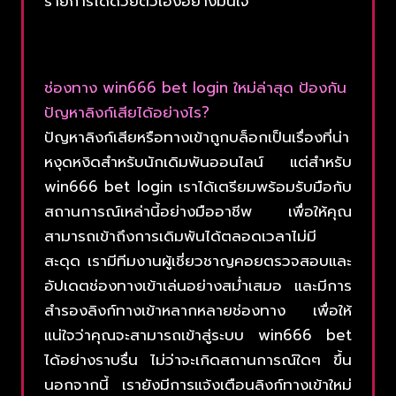
รายการได้ด้วยตัวเองอย่างมั่นใจ
ช่องทาง win666 bet login ใหม่ล่าสุด ป้องกัน
ปัญหาลิงก์เสียได้อย่างไร?
ปัญหาลิงก์เสียหรือทางเข้าถูกบล็อกเป็นเรื่องที่น่า
หงุดหงิดสำหรับนักเดิมพันออนไลน์ แต่สำหรับ
win666 bet login เราได้เตรียมพร้อมรับมือกับ
สถานการณ์เหล่านี้อย่างมืออาชีพ เพื่อให้คุณ
สามารถเข้าถึงการเดิมพันได้ตลอดเวลาไม่มี
สะดุด เรามีทีมงานผู้เชี่ยวชาญคอยตรวจสอบและ
อัปเดตช่องทางเข้าเล่นอย่างสม่ำเสมอ และมีการ
สำรองลิงก์ทางเข้าหลากหลายช่องทาง เพื่อให้
แน่ใจว่าคุณจะสามารถเข้าสู่ระบบ win666 bet
ได้อย่างราบรื่น ไม่ว่าจะเกิดสถานการณ์ใดๆ ขึ้น
นอกจากนี้ เรายังมีการแจ้งเตือนลิงก์ทางเข้าใหม่