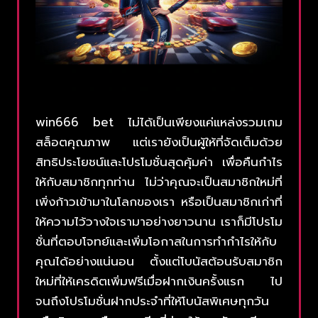
win666 bet ไม่ได้เป็นเพียงแค่แหล่งรวมเกม
สล็อตคุณภาพ แต่เรายังเป็นผู้ให้ที่จัดเต็มด้วย
สิทธิประโยชน์และโปรโมชั่นสุดคุ้มค่า เพื่อคืนกำไร
ให้กับสมาชิกทุกท่าน ไม่ว่าคุณจะเป็นสมาชิกใหม่ที่
เพิ่งก้าวเข้ามาในโลกของเรา หรือเป็นสมาชิกเก่าที่
ให้ความไว้วางใจเรามาอย่างยาวนาน เราก็มีโปรโม
ชั่นที่ตอบโจทย์และเพิ่มโอกาสในการทำกำไรให้กับ
คุณได้อย่างแน่นอน ตั้งแต่โบนัสต้อนรับสมาชิก
ใหม่ที่ให้เครดิตเพิ่มฟรีเมื่อฝากเงินครั้งแรก ไป
จนถึงโปรโมชั่นฝากประจำที่ให้โบนัสพิเศษทุกวัน