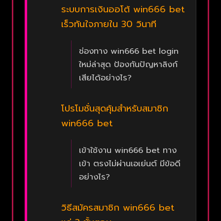
ระบบการเงินออโต้ win666 bet
เร็วทันใจภายใน 30 วินาที
ช่องทาง win666 bet login
ใหม่ล่าสุด ป้องกันปัญหาลิงก์
เสียได้อย่างไร?
โปรโมชั่นสุดคุ้มสำหรับสมาชิก
win666 bet
เข้าใช้งาน win666 bet ทาง
เข้า ตรงไม่ผ่านเอเย่นต์ มีข้อดี
อย่างไร?
วิธีสมัครสมาชิก win666 bet