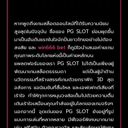
หากพูดถึงเกมสล็อตออนไลน์ที่ได้รับความนิยม
สูงสุดในปัจจุบัน ชื่อของ PG SLOT ย่อมผุดขึ้น
มาเป็นอันดับแรกในใจนักปั่นชาวไทยอย่างไม่ต้อง
สงสัย และ
win666 bet
ก็ภูมิใจนำเสนอค่ายเกม
คุณภาพระดับโลกแห่งนี้เป็นค่ายหลักบน
แพลตฟอร์มของเรา PG SLOT ไม่ได้เป็นเพียงผู้
พัฒนาเกมสล็อตธรรมดา แต่เป็นผู้นำด้าน
นวัตกรรมที่สร้างสรรค์เกมด้วยกราฟิก 3D สุด
อลังการ แอนิเมชันที่ลื่นไหล และเอฟเฟกต์เสียงที่
เร้าใจ ทำให้ทุกการหมุนวงล้อเต็มไปด้วยความตื่น
เต้นเร้าใจเสมือนคุณกำลังอยู่ในโลกของเกมจริงๆ
นอกจากนี้ จุดเด่นของ PG SLOT ยังอยู่ที่รูป
แบบการเล่นที่หลากหลาย มีฟีเจอร์พิเศษมากมาย
เช่น ฟรีสปิน ตัวคูณรางวัล และสัญลักษณ์พิเศษ