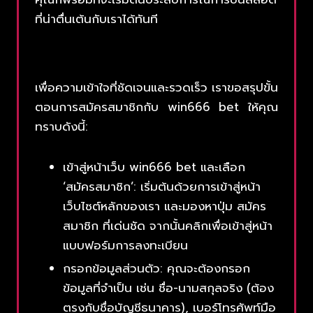
ที่น่าตื่นเต้นกับเราได้ทันที
เพื่อความเข้าใจที่ชัดเจนและรวดเร็ว เราขอสรุปขั้น
ตอนการสมัครสมาชิกกับ win666 bet ให้คุณ
ทราบดังนี้:
เข้าสู่หน้าเว็บ win666 bet และเลือก
‘สมัครสมาชิก’: เริ่มต้นด้วยการเข้าสู่หน้า
เว็บไซต์หลักของเรา และมองหาปุ่ม สมัคร
สมาชิก ที่เด่นชัด จากนั้นคลิกเพื่อเข้าสู่หน้า
แบบฟอร์มการลงทะเบียน
กรอกข้อมูลส่วนตัว: คุณจะต้องกรอก
ข้อมูลที่จำเป็น เช่น ชื่อ-นามสกุลจริง (ต้อง
ตรงกับชื่อบัญชีธนาคาร), เบอร์โทรศัพท์มือ