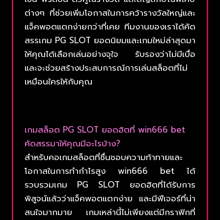
ต่างๆ ที่ช่วยเพิ่มโอกาสในการคว้ารางวัลใหญ่และ
แจ็คพอตแตกง่ายกว่าที่เคย ทีมงานของเราได้คัด
สรรเกม PG SLOT ยอดนิยมและเกมใหม่ล่าสุดมา
ให้คุณได้เลือกเล่นอย่างจุใจ รับรองว่าไม่มีเบื่อ
และจะช่วยสร้างประสบการณ์การเล่นสล็อตที่ไม่
เหมือนใครให้กับคุณ
เกมสล็อต PG SLOT ยอดฮิตที่ win666 bet
คัดสรรมาให้คุณมีอะไรบ้าง?
สำหรับคอเกมสล็อตที่ชื่นชอบความท้าทายและ
โอกาสในการทำกำไรสูง win666 bet ได้
รวบรวมเกม PG SLOT ยอดฮิตที่ได้รับการ
พิสูจน์แล้วว่าแจ็คพอตแตกง่าย และมีฟีเจอร์ที่น่า
สนใจมากมาย เกมเหล่านี้ไม่เพียงแต่มีกราฟิกที่