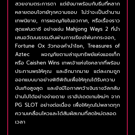
สวยงามตระการตา แต่ยังมาพร้อมกับธีมที่หลาก
หลายตอบโจทย์ทุกความชอบ ไม่ว่าจะเป็นตำนาน
เทพนิยาย, การผจญภัยในอวกาศ, หรือเรื่องราว
สุดแฟนตาซี อย่างเช่น Mahjong Ways 2 ที่นำ
เสนอวัฒนธรรมจีนผ่านการเรียงไพ่นกกระจอก,
Fortune Ox วัวทองคำนำโชค, Treasures of
Aztec ผจญภัยตามล่าขุมทรัพย์แห่งแอซเท็ก
หรือ Caishen Wins เทพเจ้าแห่งโชคลาภที่พร้อม
ประทานพรให้คุณ และอีกมากมาย แต่ละเกมถูก
ออกแบบมาอย่างพิถีพิถันเพื่อให้คุณได้รับความ
บันเทิงสูงสุด และยังมีโอกาสคว้าเงินรางวัลกลับ
บ้านไปได้อย่างง่ายดาย เราอัปเดตเกมใหม่ๆ จาก
PG SLOT อย่างต่อเนื่อง เพื่อให้คุณไม่พลาดทุก
ความเคลื่อนไหวและได้สัมผัสเกมที่สดใหม่ตลอด
เวลา