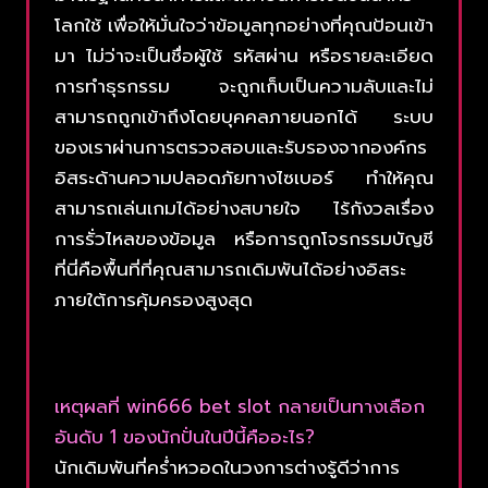
โลกใช้ เพื่อให้มั่นใจว่าข้อมูลทุกอย่างที่คุณป้อนเข้า
มา ไม่ว่าจะเป็นชื่อผู้ใช้ รหัสผ่าน หรือรายละเอียด
การทำธุรกรรม จะถูกเก็บเป็นความลับและไม่
สามารถถูกเข้าถึงโดยบุคคลภายนอกได้ ระบบ
ของเราผ่านการตรวจสอบและรับรองจากองค์กร
อิสระด้านความปลอดภัยทางไซเบอร์ ทำให้คุณ
สามารถเล่นเกมได้อย่างสบายใจ ไร้กังวลเรื่อง
การรั่วไหลของข้อมูล หรือการถูกโจรกรรมบัญชี
ที่นี่คือพื้นที่ที่คุณสามารถเดิมพันได้อย่างอิสระ
ภายใต้การคุ้มครองสูงสุด
เหตุผลที่ win666 bet slot กลายเป็นทางเลือก
อันดับ 1 ของนักปั่นในปีนี้คืออะไร?
นักเดิมพันที่คร่ำหวอดในวงการต่างรู้ดีว่าการ