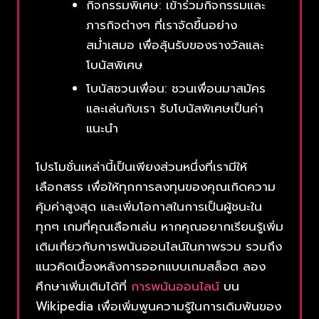
กิจกรรมพิเศษ: เข้าร่วมกิจกรรมและ
ภารกิจต่างๆ ที่เราจัดขึ้นอย่าง
สม่ำเสมอ เพื่อลุ้นรับของรางวัลและ
โบนัสพิเศษ
โบนัสชวนเพื่อน: ชวนเพื่อนมาสมัคร
และเล่นกับเรา รับโบนัสพิเศษเป็นค่า
แนะนำ
โปรโมชั่นเหล่านี้เป็นเพียงส่วนหนึ่งที่เรามีให้
เลือกสรร เพื่อให้ทุกการลงทุนของคุณเกิดความ
คุ้มค่าสูงสุด และเพิ่มโอกาสในการเป็นผู้ชนะใน
ทุกๆ เกมที่คุณเลือกเล่น หากคุณอยากเรียนรู้เพิ่ม
เติมเกี่ยวกับการพนันออนไลน์ในภาพรวม รวมถึง
แนวคิดเบื้องหลังการออกแบบเกมสล็อต ลอง
ศึกษาเพิ่มเติมได้ที่
การพนันออนไลน์
บน
Wikipedia เพื่อเพิ่มพูนความรู้ในการเดิมพันของ