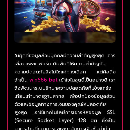
ในยุคที่ข้อมูลส่วนบุคคลมีความสำคัญสูงสุด การ
เลือกแพลตฟอร์มเดิมพันที่ให้ความสำคัญกับ
ความปลอดภัยจึงไม่ใช่แค่ทางเลือก แต่คือสิ่ง
จำเป็น
win666 bet
เข้าใจในจุดนี้เป็นอย่างดี เรา
จึงพัฒนาระบบรักษาความปลอดภัยที่แข็งแกร่ง
เทียบเท่ามาตรฐานสากล เพื่อปกป้องข้อมูลส่วน
ตัวและข้อมูลทางการเงินของคุณให้ปลอดภัย
สูงสุด เราใช้เทคโนโลยีการเข้ารหัสข้อมูล SSL
(Secure Socket Layer) 128 บิต ซึ่งเป็น
มาตรฐานที่ธนาคารและสถาบันการเงินชั้นนำทั่ว