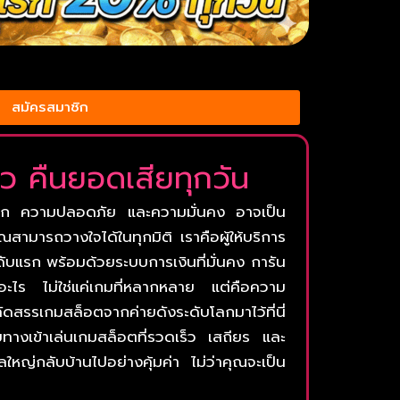
สมัครสมาชิก
ว คืนยอดเสียทุกวัน
สนุก ความปลอดภัย และความมั่นคง อาจเป็น
คุณสามารถวางใจได้ในทุกมิติ เราคือผู้ให้บริการ
ับแรก พร้อมด้วยระบบการเงินที่มั่นคง การัน
ารอะไร ไม่ใช่แค่เกมที่หลากหลาย แต่คือความ
ัดสรรเกมสล็อตจากค่ายดังระดับโลกมาไว้ที่นี่
งเข้าเล่นเกมสล็อตที่รวดเร็ว เสถียร และ
ใหญ่กลับบ้านไปอย่างคุ้มค่า ไม่ว่าคุณจะเป็น