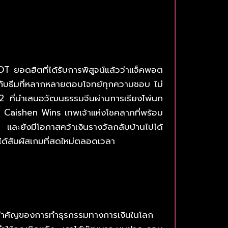
ยอดฮิตที่ได้รับการพิสูจน์แล้วว่าแจ็คพอต
อมกับธีมที่หลากหลายตอบโจทย์ทุกความชอบ ไม่
 ที่นำเสนอวัฒนธรรมจีนผ่านการเรียงไพ่นก
Caishen Wins เทพเจ้าแห่งโชคลาภที่พร้อม
และยังมีโอกาสคว้าเงินรางวัลกลับบ้านไปได้
ได้สัมผัสเกมที่สดใหม่ตลอดเวลา
จสำคัญของการทำธุรกรรมทางการเงินในโลก