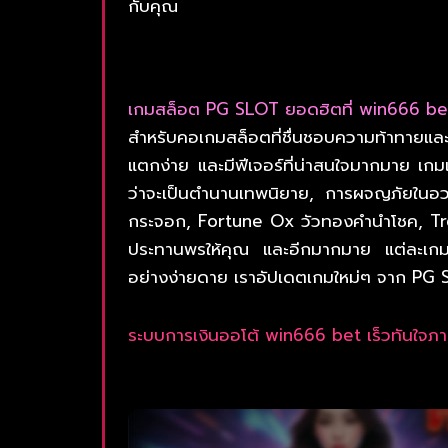
กับคุณ
เกมสล็อต PG SLOT ยอดฮิตที่ win666 bet 
สำหรับคอเกมสล็อตที่ชื่นชอบความท้าทายแล
แตกง่าย และมีฟีเจอร์ที่น่าสนใจมากมาย เกม
ว่าจะเป็นตำนานเทพนิยาย, การผจญภัยในอว
กระจอก, Fortune Ox วัวทองคำนำโชค, Tre
ประทานพรให้คุณ และอีกมากมาย แต่ละเกมถูกอ
อย่างง่ายดาย เราอัปเดตเกมใหม่ๆ จาก PG SL
ระบบการเงินออโต้ win666 bet เร็วทันใจภา