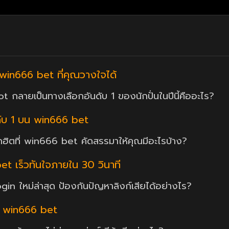
n666 bet ที่คุณวางใจได้
t กลายเป็นทางเลือกอันดับ 1 ของนักปั่นในปีนี้คืออะไร?
ับ 1 บน win666 bet
ตที่ win666 bet คัดสรรมาให้คุณมีอะไรบ้าง?
t เร็วทันใจภายใน 30 วินาที
n ใหม่ล่าสุด ป้องกันปัญหาลิงก์เสียได้อย่างไร?
ิก win666 bet