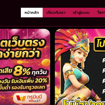
หน้าหลัก
เกี่ยวกับเรา
เข้าสู่ระบบ
Ter