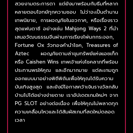
สวยงามตระการตา แต่ยังมาพร้อมกับธีมที่หลาก
หลายตอบโจทย์ทุกความชอบ ไม่ว่าจะเป็นตำนาน
เทพนิยาย, การผจญภัยในอวกาศ, หรือเรื่องราว
สุดแฟนตาซี อย่างเช่น Mahjong Ways 2 ที่นำ
เสนอวัฒนธรรมจีนผ่านการเรียงไพ่นกกระจอก,
Fortune Ox วัวทองคำนำโชค, Treasures of
Aztec ผจญภัยตามล่าขุมทรัพย์แห่งแอซเท็ก
หรือ Caishen Wins เทพเจ้าแห่งโชคลาภที่พร้อม
ประทานพรให้คุณ และอีกมากมาย แต่ละเกมถูก
ออกแบบมาอย่างพิถีพิถันเพื่อให้คุณได้รับความ
บันเทิงสูงสุด และยังมีโอกาสคว้าเงินรางวัลกลับ
บ้านไปได้อย่างง่ายดาย เราอัปเดตเกมใหม่ๆ จาก
PG SLOT อย่างต่อเนื่อง เพื่อให้คุณไม่พลาดทุก
ความเคลื่อนไหวและได้สัมผัสเกมที่สดใหม่ตลอด
เวลา