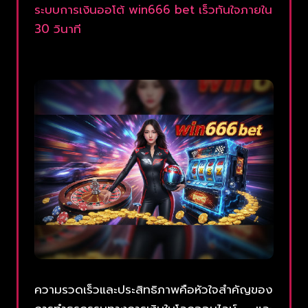
ระบบการเงินออโต้ win666 bet เร็วทันใจภายใน
30 วินาที
ความรวดเร็วและประสิทธิภาพคือหัวใจสำคัญของ