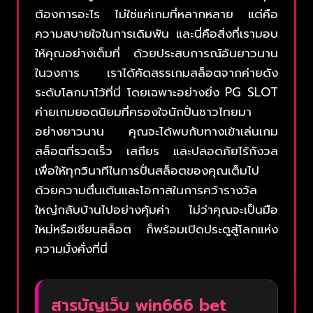
ต้องการอะไร ไม่ใช่แค่เกมที่หลากหลาย แต่คือ
ความสบายใจในการเดิมพัน และนี่คือสิ่งที่เรามอบ
ให้คุณอย่างเต็มที่ ด้วยประสบการณ์อันยาวนาน
ในวงการ เราได้คัดสรรเกมสล็อตจากค่ายดัง
ระดับโลกมาไว้ที่นี่ โดยเฉพาะอย่างยิ่ง PG SLOT
ค่ายเกมยอดนิยมที่ครองใจนักปั่นชาวไทยมา
อย่างยาวนาน คุณจะได้พบกับทางเข้าเล่นเกม
สล็อตที่รวดเร็ว เสถียร และปลอดภัยไร้กังวล
เพื่อให้ทุกวินาทีในการปั่นสล็อตของคุณเต็มไป
ด้วยความตื่นเต้นและโอกาสในการคว้ารางวัล
ใหญ่กลับบ้านไปอย่างคุ้มค่า ไม่ว่าคุณจะเป็นมือ
ใหม่หรือเซียนสล็อต ก็พร้อมเปิดประตูสู่โลกแห่ง
ความมั่งคั่งที่นี่
สารบัญเว็บ win666 bet