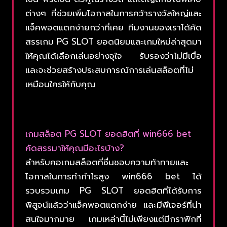
ต่างๆ ที่ช่วยเพิ่มโอกาสในการคว้ารางวัลใหญ่และ
แจ็คพอตแตกง่ายกว่าที่เคย ทีมงานของเราได้คัด
สรรเกม PG SLOT ยอดนิยมและเกมใหม่ล่าสุดมา
ให้คุณได้เลือกเล่นอย่างจุใจ รับรองว่าไม่มีเบื่อ
และจะช่วยสร้างประสบการณ์การเล่นสล็อตที่ไม่
เหมือนใครให้กับคุณ
เกมสล็อต PG SLOT ยอดฮิตที่ win666 bet
คัดสรรมาให้คุณมีอะไรบ้าง?
สำหรับคอเกมสล็อตที่ชื่นชอบความท้าทายและ
โอกาสในการทำกำไรสูง win666 bet ได้
รวบรวมเกม PG SLOT ยอดฮิตที่ได้รับการ
พิสูจน์แล้วว่าแจ็คพอตแตกง่าย และมีฟีเจอร์ที่น่า
สนใจมากมาย เกมเหล่านี้ไม่เพียงแต่มีกราฟิกที่