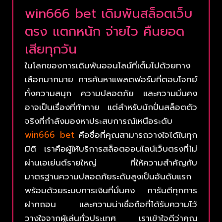
win666 bet เดิมพันสล็อตเว็บ
ตรง แตกหนัก จ่ายไว คืนยอด
เสียทุกวัน
ในโลกของการเดิมพันออนไลน์ที่เต็มไปด้วยทาง
เลือกมากมาย การค้นหาแพลตฟอร์มที่ตอบโจทย์
ทั้งความสนุก ความปลอดภัย และความมั่นคง
อาจเป็นเรื่องที่ท้าทาย แต่สำหรับนักปั่นสล็อตตัว
จริงที่กำลังมองหาประสบการณ์เหนือระดับ
win666 bet
คือชื่อที่คุณสามารถวางใจได้ในทุก
มิติ เราคือผู้ให้บริการสล็อตออนไลน์เว็บตรงที่ไม่
ผ่านเอเย่นต์รายใหญ่ ที่ให้ความสำคัญกับ
มาตรฐานความปลอดภัยระดับสูงเป็นอันดับแรก
พร้อมด้วยระบบการเงินที่มั่นคง การันตีทุกการ
ฝากถอน และความน่าเชื่อถือที่ได้รับความไว้
วางใจจากผู้เล่นทั่วประเทศ เราเข้าใจดีว่าคุณ