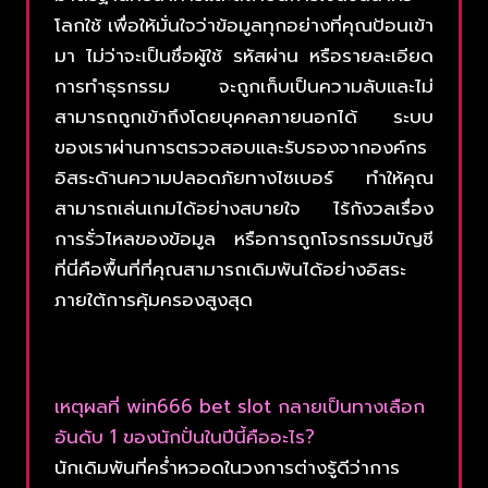
โลกใช้ เพื่อให้มั่นใจว่าข้อมูลทุกอย่างที่คุณป้อนเข้า
มา ไม่ว่าจะเป็นชื่อผู้ใช้ รหัสผ่าน หรือรายละเอียด
การทำธุรกรรม จะถูกเก็บเป็นความลับและไม่
สามารถถูกเข้าถึงโดยบุคคลภายนอกได้ ระบบ
ของเราผ่านการตรวจสอบและรับรองจากองค์กร
อิสระด้านความปลอดภัยทางไซเบอร์ ทำให้คุณ
สามารถเล่นเกมได้อย่างสบายใจ ไร้กังวลเรื่อง
การรั่วไหลของข้อมูล หรือการถูกโจรกรรมบัญชี
ที่นี่คือพื้นที่ที่คุณสามารถเดิมพันได้อย่างอิสระ
ภายใต้การคุ้มครองสูงสุด
เหตุผลที่ win666 bet slot กลายเป็นทางเลือก
อันดับ 1 ของนักปั่นในปีนี้คืออะไร?
นักเดิมพันที่คร่ำหวอดในวงการต่างรู้ดีว่าการ