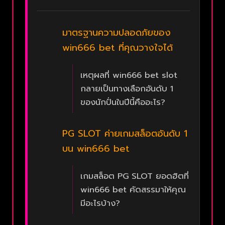
มาตรฐานความปลอดภัยของ
win666 bet ที่คุณวางใจได้
เหตุผลที่ win666 bet slot
กลายเป็นทางเลือกอันดับ 1
ของนักปั่นในปีนี้คืออะไร?
PG SLOT ค่ายเกมสล็อตอันดับ 1
บน win666 bet
เกมสล็อต PG SLOT ยอดฮิตที่
win666 bet คัดสรรมาให้คุณ
มีอะไรบ้าง?