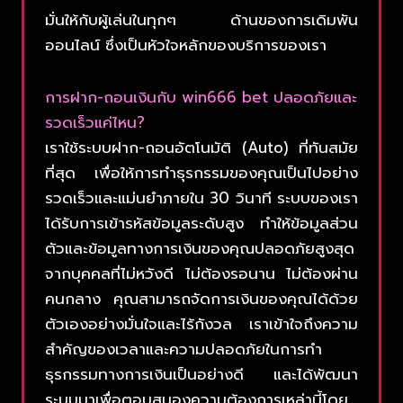
มั่นให้กับผู้เล่นในทุกๆ ด้านของการเดิมพัน
ออนไลน์ ซึ่งเป็นหัวใจหลักของบริการของเรา
การฝาก-ถอนเงินกับ win666 bet ปลอดภัยและ
รวดเร็วแค่ไหน?
เราใช้ระบบฝาก-ถอนอัตโนมัติ (Auto) ที่ทันสมัย
ที่สุด เพื่อให้การทำธุรกรรมของคุณเป็นไปอย่าง
รวดเร็วและแม่นยำภายใน 30 วินาที ระบบของเรา
ได้รับการเข้ารหัสข้อมูลระดับสูง ทำให้ข้อมูลส่วน
ตัวและข้อมูลทางการเงินของคุณปลอดภัยสูงสุด
จากบุคคลที่ไม่หวังดี ไม่ต้องรอนาน ไม่ต้องผ่าน
คนกลาง คุณสามารถจัดการเงินของคุณได้ด้วย
ตัวเองอย่างมั่นใจและไร้กังวล เราเข้าใจถึงความ
สำคัญของเวลาและความปลอดภัยในการทำ
ธุรกรรมทางการเงินเป็นอย่างดี และได้พัฒนา
ระบบมาเพื่อตอบสนองความต้องการเหล่านี้โดย