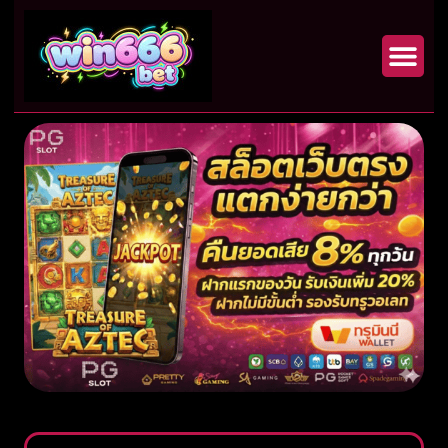
Skip
to
content