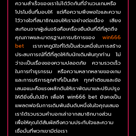
ความสำเร็จของเราไม่ได้วัดกันที่จำนวนเกมหรือ
โปรโมชั่นที่มอบให้ แต่คือความพึงพอใจและความ
ไว้วางใจที่สมาชิกมอบให้เราอย่างต่อเนื่อง เสียง
สะท้อนจากผู้เล่นจริงคือเครื่องยืนยันที่ดีที่สุดถึง
คุณภาพและมาตรฐานการบริการของ
win666
bet
เราภาคภูมิใจที่ได้เป็นส่วนหนึ่งในการสร้าง
ประสบการณ์ที่ดีที่สุดให้กับนักเดิมพันทุกท่าน ไม่
ว่าจะเป็นเรื่องของความปลอดภัย ความรวดเร็ว
ในการทำธุรกรรม หรือความหลากหลายของเกม
และการบริการลูกค้าที่เป็นเลิศ ทุกคำติชมและข้อ
เสนอแนะคือแรงผลักดันให้เราพัฒนาและปรับปรุง
ให้ดียิ่งขึ้นไปอีก เพื่อให้ win666 bet ยังคงเป็น
แพลตฟอร์มการเดิมพันอันดับหนึ่งในใจคุณเสมอ
เราได้รวบรวมคำบอกเล่าจากสมาชิกบางส่วน
เพื่อให้คุณได้สัมผัสถึงความประทับใจและความ
เชื่อมั่นที่พวกเขามีต่อเรา