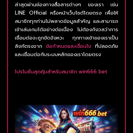
ล่าสุดผ่านช่องทางสื่อสารต่างๆ ของเรา เช่น
LINE Official หรือหน้าเว็บไซต์โดยตรง เพื่อให้
สมาชิกทุกท่านไม่พลาดข้อมูลสำคัญ และสามารถ
เข้าเล่นเกมได้อย่างต่อเนื่อง ไม่ต้องกังวลว่าการ
เชื่อมต่อจะถูกขัดจังหวะ ทุกทางเข้าของเราเป็น
ลิงก์ตรงจาก
ข้อกำหนดและเงื่อนไข
ที่ปลอดภัย
และเชื่อมต่อกับระบบหลักของเราโดยตรง
โปรโมชั่นสุดคุ้มสำหรับสมาชิก win666 bet