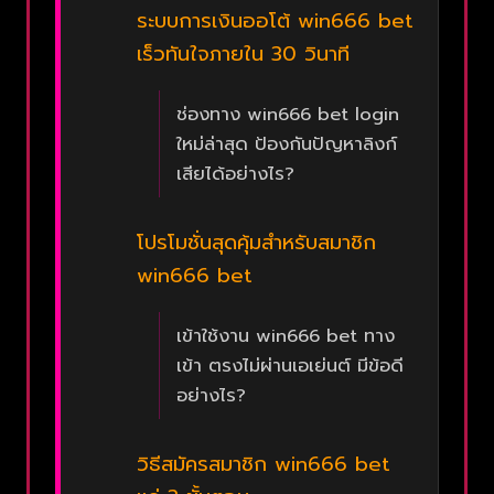
ระบบการเงินออโต้ win666 bet
เร็วทันใจภายใน 30 วินาที
ช่องทาง win666 bet login
ใหม่ล่าสุด ป้องกันปัญหาลิงก์
เสียได้อย่างไร?
โปรโมชั่นสุดคุ้มสำหรับสมาชิก
win666 bet
เข้าใช้งาน win666 bet ทาง
เข้า ตรงไม่ผ่านเอเย่นต์ มีข้อดี
อย่างไร?
วิธีสมัครสมาชิก win666 bet