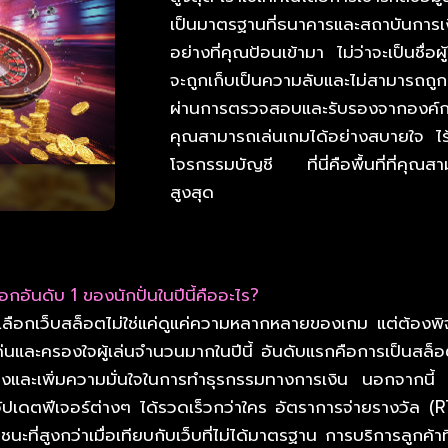
เป็นมาตรฐานที่ธนาคารและสถาบันการเงิน
อย่างที่คุณป้อนเข้ามา ไม่ว่าจะเป็นชื่
จะถูกเก็บเป็นความลับและไม่สามารถ
ผ่านการตรวจสอบและรับรองจากองค์ก
คุณสามารถเล่นเกมได้อย่างสบายใจ ไร้
โจรกรรมบัญชี ที่นี่คือพื้นที่ที่คุณส
สูงสุด
อันดับ 1 ของนักปั่นในปีนี้คืออะไร?
ารเลือกเว็บสล็อตไม่ใช่แค่ดูแค่ความหลากหลายของเกม แต่ต้องพ
ด่นและครองใจผู้เล่นจำนวนมากในปีนี้ อันดับแรกคือการเป็นสล็อต
และเพิ่มความมั่นใจในการทำธุรกรรมทางการเงิน นอกจากนี้ เร
อัปเดตฟีเจอร์ต่างๆ ได้รวดเร็วกว่าใคร อัตราการจ่ายรางวัล
สูงกว่าเมื่อเทียบกับเว็บที่ไม่ได้มาตรฐาน การบริการลูกค้าที่