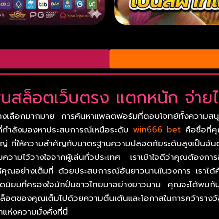
นสล็อตเว็บตรง แตกหนัก จ่ายไ
ยทางเลือกมากมาย การค้นหาแพลตฟอร์มที่ตอบโจทย์ทั้งความ
ริงที่กำลังมองหาประสบการณ์เหนือระดับ
win666 bet
คือชื่อที่
ใหญ่ ที่ให้ความสำคัญกับมาตรฐานความปลอดภัยระดับสูงเป็นอันด
ับความไว้วางใจจากผู้เล่นทั่วประเทศ เราเข้าใจดีว่าคุณต้องก
ให้คุณอย่างเต็มที่ ด้วยประสบการณ์อันยาวนานในวงการ เราได้ค
ิยมที่ครองใจนักปั่นชาวไทยมาอย่างยาวนาน คุณจะได้พบกับทา
นสล็อตของคุณเต็มไปด้วยความตื่นเต้นและโอกาสในการคว้ารางวัล
่งความมั่งคั่งที่นี่