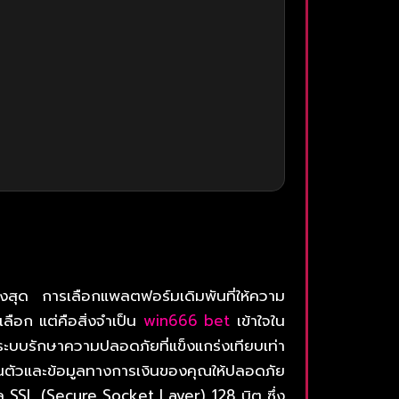
สูงสุด การเลือกแพลตฟอร์มเดิมพันที่ให้ความ
ลือก แต่คือสิ่งจำเป็น
win666 bet
เข้าใจใน
บรักษาความปลอดภัยที่แข็งแกร่งเทียบเท่า
ตัวและข้อมูลทางการเงินของคุณให้ปลอดภัย
มูล SSL (Secure Socket Layer) 128 บิต ซึ่ง