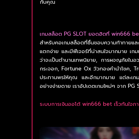
กับคุณ
เกมสล็อต PG SLOT ยอดฮิตที่ win666 bet 
สำหรับคอเกมสล็อตที่ชื่นชอบความท้าทายแล
แตกง่าย และมีฟีเจอร์ที่น่าสนใจมากมาย เกม
ว่าจะเป็นตำนานเทพนิยาย, การผจญภัยในอว
กระจอก, Fortune Ox วัวทองคำนำโชค, Tre
ประทานพรให้คุณ และอีกมากมาย แต่ละเกมถูกอ
อย่างง่ายดาย เราอัปเดตเกมใหม่ๆ จาก PG SL
ระบบการเงินออโต้ win666 bet เร็วทันใจภา