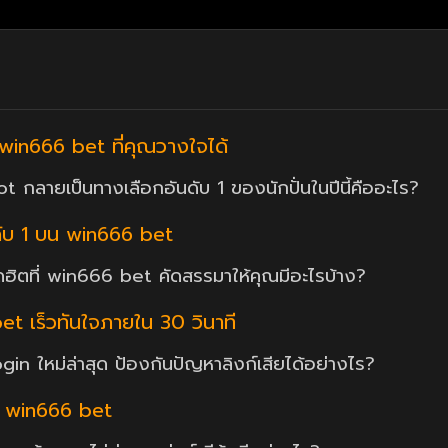
n666 bet ที่คุณวางใจได้
t กลายเป็นทางเลือกอันดับ 1 ของนักปั่นในปีนี้คืออะไร?
ับ 1 บน win666 bet
ตที่ win666 bet คัดสรรมาให้คุณมีอะไรบ้าง?
t เร็วทันใจภายใน 30 วินาที
n ใหม่ล่าสุด ป้องกันปัญหาลิงก์เสียได้อย่างไร?
ิก win666 bet