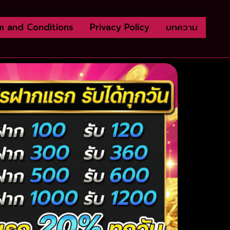
m and Conditions
Privacy Policy
บทความ