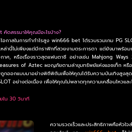
คัดสรรมาให้คุณมีอะไรบ้าง?
ะโอกาสในการทำกำไรสูง win666 bet ได้รวบรวมเกม PG SLOT 
เหล่านี้ไม่เพียงแต่มีกราฟิกที่สวยงามตระการตา แต่ยังมาพร้
กาศ, หรือเรื่องราวสุดแฟนตาซี อย่างเช่น Mahjong Ways 2
asures of Aztec ผจญภัยตามล่าขุมทรัพย์แห่งแอซเท็ก หรือ 
อกแบบมาอย่างพิถีพิถันเพื่อให้คุณได้รับความบันเทิงสูงสุด 
OT อย่างต่อเนื่อง เพื่อให้คุณไม่พลาดทุกความเคลื่อนไหวและ
ยใน 30 วินาที
ความรวดเร็วและประสิทธิภาพคือหัวใ