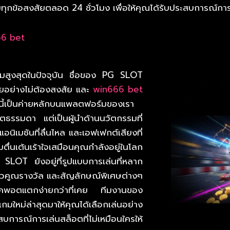
ข้อสงสัยตลอด 24 ชั่วโมง เพื่อให้คุณได้รับประสบการณ์การเล่น
66 bet
ยมสูงสุดในปัจจุบัน ชื่อของ PG SLOT
ไทยอย่างไม่ต้องสงสัย และ
win666 bet
นี้เป็นค่ายหลักบนแพลตฟอร์มของเรา
ธรรมดา แต่เป็นผู้นำด้านนวัตกรรมที่
ิเมชันที่ลื่นไหล และเอฟเฟกต์เสียงที่
ตื่นเต้นเร้าใจเสมือนคุณกำลังอยู่ในโลก
LOT ยังอยู่ที่รูปแบบการเล่นที่หลาก
ตัวคูณรางวัล และสัญลักษณ์พิเศษต่างๆ
แจ็คพอตแตกง่ายกว่าที่เคย ทีมงานของ
หม่ล่าสุดมาให้คุณได้เลือกเล่นอย่าง
สบการณ์การเล่นสล็อตที่ไม่เหมือนใครให้