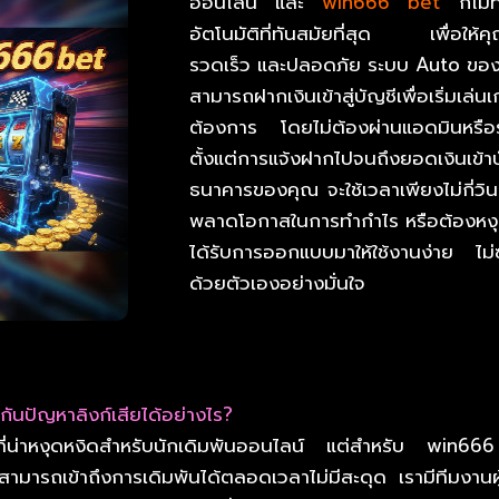
ออนไลน์ และ
win666 bet
ก็ไม่ท
อัตโนมัติที่ทันสมัยที่สุด เพื่อให้
รวดเร็ว และปลอดภัย ระบบ Auto ของเ
สามารถฝากเงินเข้าสู่บัญชีเพื่อเริ่มเล่
ต้องการ โดยไม่ต้องผ่านแอดมินหรือร
ตั้งแต่การแจ้งฝากไปจนถึงยอดเงินเข
ธนาคารของคุณ จะใช้เวลาเพียงไม่กี่วินาท
พลาดโอกาสในการทำกำไร หรือต้องหงุ
ได้รับการออกแบบมาให้ใช้งานง่าย ไม่
ด้วยตัวเองอย่างมั่นใจ
ันปัญหาลิงก์เสียได้อย่างไร?
ื่องที่น่าหงุดหงิดสำหรับนักเดิมพันออนไลน์ แต่สำหรับ win
ุณสามารถเข้าถึงการเดิมพันได้ตลอดเวลาไม่มีสะดุด เรามีทีมง