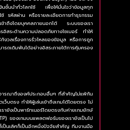
ชั้นนำทั่วโลกใช้ เพื่อให้มั่นใจว่าข้อมูลทุก
อผู้ใช้ รหัสผ่าน หรือรายละเอียดการทำธุรกรรม
ถูกเข้าถึงโดยบุคคลภายนอกได้ ระบบของเรา
รอิสระด้านความปลอดภัยทางไซเบอร์ ทำให้
กังวลเรื่องการรั่วไหลของข้อมูล หรือการถูก
ามารถเดิมพันได้อย่างอิสระภายใต้การคุ้มครอง
ิจารณาถึงองค์ประกอบอื่นๆ ที่สำคัญไม่แพ้กัน
เว็บตรง ทำให้ผู้เล่นเข้าถึงเกมได้โดยตรง ไม่
ายังเป็นพาร์ทเนอร์โดยตรงกับค่ายเกมยักษ์
 (RTP) ของเกมบนแพลตฟอร์มของเรายังเป็นไป
เป็นเลิศก็เป็นอีกหนึ่งปัจจัยสำคัญ ทีมงานมือ