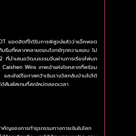
ยอดฮิตที่ได้รับการพิสูจน์แล้วว่าแจ็คพอต
อมกับธีมที่หลากหลายตอบโจทย์ทุกความชอบ ไม่
 ที่นำเสนอวัฒนธรรมจีนผ่านการเรียงไพ่นก
Caishen Wins เทพเจ้าแห่งโชคลาภที่พร้อม
และยังมีโอกาสคว้าเงินรางวัลกลับบ้านไปได้
ได้สัมผัสเกมที่สดใหม่ตลอดเวลา
จสำคัญของการทำธุรกรรมทางการเงินในโลก