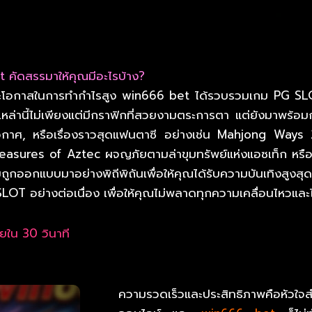
คัดสรรมาให้คุณมีอะไรบ้าง?
ะโอกาสในการทำกำไรสูง win666 bet ได้รวบรวมเกม PG SLOT 
เหล่านี้ไม่เพียงแต่มีกราฟิกที่สวยงามตระการตา แต่ยังมาพร้
กาศ, หรือเรื่องราวสุดแฟนตาซี อย่างเช่น Mahjong Ways 2
asures of Aztec ผจญภัยตามล่าขุมทรัพย์แห่งแอซเท็ก หรือ 
อกแบบมาอย่างพิถีพิถันเพื่อให้คุณได้รับความบันเทิงสูงสุด 
OT อย่างต่อเนื่อง เพื่อให้คุณไม่พลาดทุกความเคลื่อนไหวและ
ยใน 30 วินาที
ความรวดเร็วและประสิทธิภาพคือหัวใ