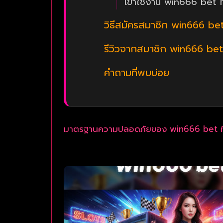
เข้าใช้งาน win666 bet ทา
วิธีสมัครสมาชิก win666 bet
รีวิวจากสมาชิก win666 bet
คำถามที่พบบ่อย
มาตรฐานความปลอดภัยของ win666 bet ที่