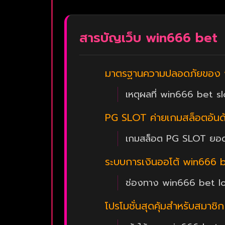
สารบัญเว็บ win666 bet
มาตรฐานความปลอดภัยของ wi
เหตุผลที่ win666 bet slo
PG SLOT ค่ายเกมสล็อตอันด
เกมสล็อต PG SLOT ยอดฮิ
ระบบการเงินออโต้ win666 be
ช่องทาง win666 bet logi
โปรโมชั่นสุดคุ้มสำหรับสมาช