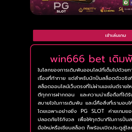
เข้าเล่นเกม
win666 bet เดิมพั
ในโลกของการเดิมพันออนไลน์ที่เต็มไปด้ว
เรื่องที่ท้าทาย แต่สำหรับนักปั่นสล็อตตัวจ
สล็อตออนไลน์เว็บตรงที่ไม่ผ่านเอเย่นต์ราย
ตีทุกการฝากถอน และความน่าเชื่อถือที่ได้ร
สบายใจในการเดิมพัน และนี่คือสิ่งที่เรามอบ
โดยเฉพาะอย่างยิ่ง PG SLOT ค่ายเกมยอดน
ปลอดภัยไร้กังวล เพื่อให้ทุกวินาทีในการปั่
มือใหม่หรือเซียนสล็อต ก็พร้อมเปิดประตูสู่โลกแห