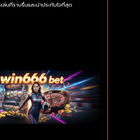
ที่ราบรื่นและน่าประทับใจที่สุด