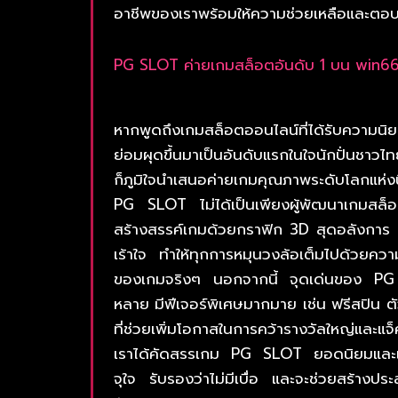
อาชีพของเราพร้อมให้ความช่วยเหลือและตอบทุก
PG SLOT ค่ายเกมสล็อตอันดับ 1 บน win6
หากพูดถึงเกมสล็อตออนไลน์ที่ได้รับความนิ
ย่อมผุดขึ้นมาเป็นอันดับแรกในใจนักปั่นชาว
ก็ภูมิใจนำเสนอค่ายเกมคุณภาพระดับโลกแห่ง
PG SLOT ไม่ได้เป็นเพียงผู้พัฒนาเกมสล็อต
สร้างสรรค์เกมด้วยกราฟิก 3D สุดอลังการ แอน
เร้าใจ ทำให้ทุกการหมุนวงล้อเต็มไปด้วยความ
ของเกมจริงๆ นอกจากนี้ จุดเด่นของ PG S
หลาย มีฟีเจอร์พิเศษมากมาย เช่น ฟรีสปิน 
ที่ช่วยเพิ่มโอกาสในการคว้ารางวัลใหญ่และ
เราได้คัดสรรเกม PG SLOT ยอดนิยมและเกมใ
จุใจ รับรองว่าไม่มีเบื่อ และจะช่วยสร้างประ