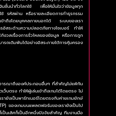
ชั้นนำทั่วโลกใช้ เพื่อให้มั่นใจว่าข้อมูลทุก
อผู้ใช้ รหัสผ่าน หรือรายละเอียดการทำธุรกรรม
ถูกเข้าถึงโดยบุคคลภายนอกได้ ระบบของเรา
รอิสระด้านความปลอดภัยทางไซเบอร์ ทำให้
กังวลเรื่องการรั่วไหลของข้อมูล หรือการถูก
ามารถเดิมพันได้อย่างอิสระภายใต้การคุ้มครอง
ิจารณาถึงองค์ประกอบอื่นๆ ที่สำคัญไม่แพ้กัน
เว็บตรง ทำให้ผู้เล่นเข้าถึงเกมได้โดยตรง ไม่
ายังเป็นพาร์ทเนอร์โดยตรงกับค่ายเกมยักษ์
 (RTP) ของเกมบนแพลตฟอร์มของเรายังเป็นไป
เป็นเลิศก็เป็นอีกหนึ่งปัจจัยสำคัญ ทีมงานมือ