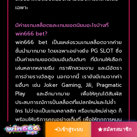
เฉพาะ
มีค่ายเกมสล็อตและเกมยอดนิยมอะไรบ้างที่
win666 bet?
win666 bet เป็นแหล่งรวมเกมสล็อตจากค่าย
ชั้นนำมากมาย โดยเฉพาะอย่างยิ่ง PG SLOT ซึ่ง
เป็นค่ายเกมยอดนิยมอันดับต้นๆ ที่มีเกมให้เลือก
เล่นหลากหลายธีม กราฟิกสวยงาม และมีอัตรา
การจ่ายรางวัลสูง นอกจากนี้ เรายังมีเกมจากค่า
ยอื่นๆ เช่น Joker Gaming, Jili, Pragmatic
Play และอีกมากมาย เพื่อให้คุณได้สัมผัส
ประสบการณ์การปั่นสล็อตที่แปลกใหม่และไม่ซ้ำ
ใคร ไม่ว่าจะเป็นเกมคลาสสิก หรือเกมใหม่ล่าสุด ก็
พร้อมให้บริการคุณอย่างเต็มที่ เพื่อให้ทุกการหมุน
วงล้อของคุณเต็มไปด้วยความสนุกและโอกาสใน
เข้าสู่ระบบ
สมัครสมาชิก
การทำกำไรที่ไม่รู้จบ