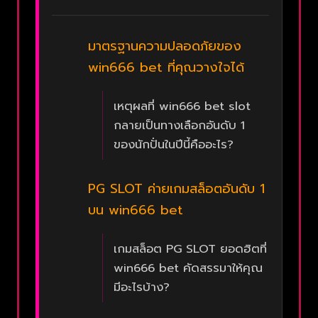
มาตรฐานความปลอดภัยของ
win666 bet ที่คุณวางใจได้
เหตุผลที่ win666 bet slot
กลายเป็นทางเลือกอันดับ 1
ของนักปั่นในปีนี้คืออะไร?
PG SLOT ค่ายเกมสล็อตอันดับ 1
บน win666 bet
เกมสล็อต PG SLOT ยอดฮิตที่
win666 bet คัดสรรมาให้คุณ
มีอะไรบ้าง?