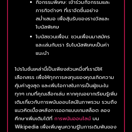
กิจกรรมพิเศษ: เข้าร่วมกิจกรรมและ
ภารกิจต่างๆ ที่เราจัดขึ้นอย่าง
สม่ำเสมอ เพื่อลุ้นรับของรางวัลและ
โบนัสพิเศษ
โบนัสชวนเพื่อน: ชวนเพื่อนมาสมัคร
และเล่นกับเรา รับโบนัสพิเศษเป็นค่า
แนะนำ
โปรโมชั่นเหล่านี้เป็นเพียงส่วนหนึ่งที่เรามีให้
เลือกสรร เพื่อให้ทุกการลงทุนของคุณเกิดความ
คุ้มค่าสูงสุด และเพิ่มโอกาสในการเป็นผู้ชนะใน
ทุกๆ เกมที่คุณเลือกเล่น หากคุณอยากเรียนรู้เพิ่ม
เติมเกี่ยวกับการพนันออนไลน์ในภาพรวม รวมถึง
แนวคิดเบื้องหลังการออกแบบเกมสล็อต ลอง
ศึกษาเพิ่มเติมได้ที่
การพนันออนไลน์
บน
Wikipedia เพื่อเพิ่มพูนความรู้ในการเดิมพันของ