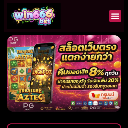
Skip
to
content