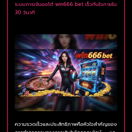
ระบบการเงินออโต้ win666 bet เร็วทันใจภายใน
30 วินาที
ความรวดเร็วและประสิทธิภาพคือหัวใจสำคัญของ