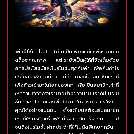
win666 bet ไม่ได้เป็นเพียงแค่แหล่งรวมเกม
สล็อตคุณภาพ แต่เรายังเป็นผู้ให้ที่จัดเต็มด้วย
สิทธิประโยชน์และโปรโมชั่นสุดคุ้มค่า เพื่อคืนกำไร
ให้กับสมาชิกทุกท่าน ไม่ว่าคุณจะเป็นสมาชิกใหม่ที่
เพิ่งก้าวเข้ามาในโลกของเรา หรือเป็นสมาชิกเก่าที่
ให้ความไว้วางใจเรามาอย่างยาวนาน เราก็มีโปรโม
ชั่นที่ตอบโจทย์และเพิ่มโอกาสในการทำกำไรให้กับ
คุณได้อย่างแน่นอน ตั้งแต่โบนัสต้อนรับสมาชิก
ใหม่ที่ให้เครดิตเพิ่มฟรีเมื่อฝากเงินครั้งแรก ไป
จนถึงโปรโมชั่นฝากประจำที่ให้โบนัสพิเศษทุกวัน