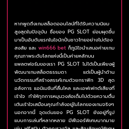
หากพูดถึงเกมสล็อตออนไลน์ที่ได้รับความนิยม
สูงสุดในปัจจุบัน ชื่อของ PG SLOT ย่อมผุดขึ้น
มาเป็นอันดับแรกในใจนักปั่นชาวไทยอย่างไม่ต้อง
สงสัย และ
win666 bet
ก็ภูมิใจนำเสนอค่ายเกม
คุณภาพระดับโลกแห่งนี้เป็นค่ายหลักบน
แพลตฟอร์มของเรา PG SLOT ไม่ได้เป็นเพียงผู้
พัฒนาเกมสล็อตธรรมดา แต่เป็นผู้นำด้าน
นวัตกรรมที่สร้างสรรค์เกมด้วยกราฟิก 3D สุด
อลังการ แอนิเมชันที่ลื่นไหล และเอฟเฟกต์เสียงที่
เร้าใจ ทำให้ทุกการหมุนวงล้อเต็มไปด้วยความตื่น
เต้นเร้าใจเสมือนคุณกำลังอยู่ในโลกของเกมจริงๆ
นอกจากนี้ จุดเด่นของ PG SLOT ยังอยู่ที่รูป
แบบการเล่นที่หลากหลาย มีฟีเจอร์พิเศษมากมาย
เช่น ฟรีสปิน ตัวคูณรางวัล และสัญลักษณ์พิเศษ