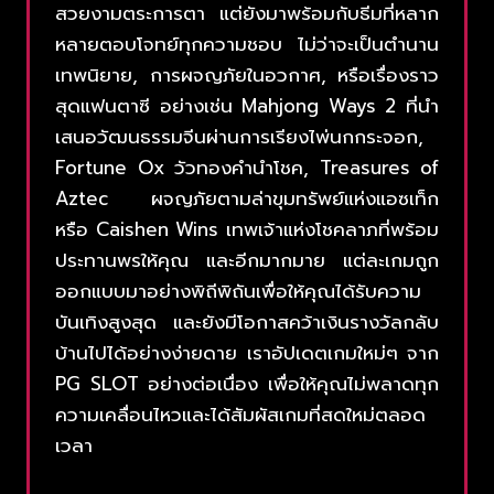
สวยงามตระการตา แต่ยังมาพร้อมกับธีมที่หลาก
หลายตอบโจทย์ทุกความชอบ ไม่ว่าจะเป็นตำนาน
เทพนิยาย, การผจญภัยในอวกาศ, หรือเรื่องราว
สุดแฟนตาซี อย่างเช่น Mahjong Ways 2 ที่นำ
เสนอวัฒนธรรมจีนผ่านการเรียงไพ่นกกระจอก,
Fortune Ox วัวทองคำนำโชค, Treasures of
Aztec ผจญภัยตามล่าขุมทรัพย์แห่งแอซเท็ก
หรือ Caishen Wins เทพเจ้าแห่งโชคลาภที่พร้อม
ประทานพรให้คุณ และอีกมากมาย แต่ละเกมถูก
ออกแบบมาอย่างพิถีพิถันเพื่อให้คุณได้รับความ
บันเทิงสูงสุด และยังมีโอกาสคว้าเงินรางวัลกลับ
บ้านไปได้อย่างง่ายดาย เราอัปเดตเกมใหม่ๆ จาก
PG SLOT อย่างต่อเนื่อง เพื่อให้คุณไม่พลาดทุก
ความเคลื่อนไหวและได้สัมผัสเกมที่สดใหม่ตลอด
เวลา