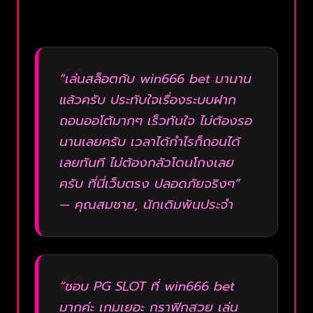
“เล่นสล็อตกับ win666 bet มานาน
แล้วครับ ประทับใจเรื่องระบบฝาก
ถอนออโต้มากๆ เร็วทันใจ ไม่ต้องรอ
นานเลยครับ เวลาได้กำไรก็ถอนได้
เลยทันที ไม่ต้องกลัวโดนโกงเลย
ครับ ที่นี่เว็บตรง ปลอดภัยจริงๆ”
— คุณสมชาย, นักเดิมพันประจำ
“ชอบ PG SLOT ที่ win666 bet
มากค่ะ เกมเยอะ กราฟิกสวย เล่น