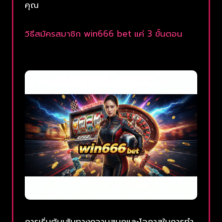
คุณ
วิธีสมัครสมาชิก win666 bet แค่ 3 ขั้นตอน
การเริ่มต้นเส้นทางความสนุกและโอกาสในการทำ