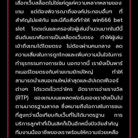
เลือกเว็บสล็อตไม่ใช่แค่ดูแค่ความหลากหลายของ
เกม แต่ต้องพิจารณาถึงองค์ประกอบอื่นๆ ที่
สำคัญไม่แพ้กัน และนี่คือสิ่งที่ทำให้ win666 bet
slot โดดเด่นและครองใจผู้เล่นจำนวนมากในปีนี้
อันดับแรกคือการเป็นสล็อตเว็บตรง ทำให้ผู้เล่น
เข้าถึงเกมได้โดยตรง ไม่ต้องผ่านคนกลาง ลด
ความเสี่ยงในการถูกโกงและเพิ่มความมั่นใจในการ
ทำธุรกรรมทางการเงิน นอกจากนี้ เรายังเป็นพาร์
ทเนอร์โดยตรงกับค่ายเกมยักษ์ใหญ่ ทำให้
สามารถนำเสนอเกมใหม่ล่าสุดและอัปเดตฟีเจอร์
ต่างๆ ได้รวดเร็วกว่าใคร อัตราการจ่ายรางวัล
(RTP) ของเกมบนแพลตฟอร์มของเรายังเป็นไป
ตามมาตรฐานสากล ซึ่งหมายถึงโอกาสในการชนะ
ที่สูงกว่าเมื่อเทียบกับเว็บที่ไม่ได้มาตรฐาน การ
บริการลูกค้าที่เป็นเลิศก็เป็นอีกหนึ่งปัจจัยสำคัญ
ทีมงานมืออาชีพของเราพร้อมให้ความช่วยเหลือ