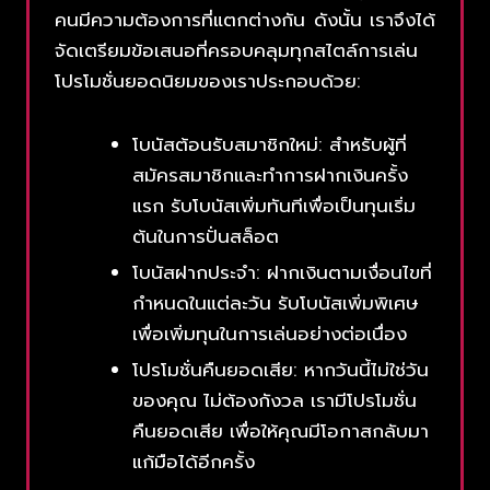
คนมีความต้องการที่แตกต่างกัน ดังนั้น เราจึงได้
จัดเตรียมข้อเสนอที่ครอบคลุมทุกสไตล์การเล่น
โปรโมชั่นยอดนิยมของเราประกอบด้วย:
โบนัสต้อนรับสมาชิกใหม่: สำหรับผู้ที่
สมัครสมาชิกและทำการฝากเงินครั้ง
แรก รับโบนัสเพิ่มทันทีเพื่อเป็นทุนเริ่ม
ต้นในการปั่นสล็อต
โบนัสฝากประจำ: ฝากเงินตามเงื่อนไขที่
กำหนดในแต่ละวัน รับโบนัสเพิ่มพิเศษ
เพื่อเพิ่มทุนในการเล่นอย่างต่อเนื่อง
โปรโมชั่นคืนยอดเสีย: หากวันนี้ไม่ใช่วัน
ของคุณ ไม่ต้องกังวล เรามีโปรโมชั่น
คืนยอดเสีย เพื่อให้คุณมีโอกาสกลับมา
แก้มือได้อีกครั้ง