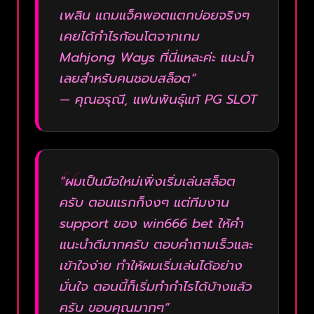
เพลิน แถมแจ็คพอตแตกบ่อยจริงๆ
เคยได้กำไรก้อนโตจากเกม
Mahjong Ways ที่นี่แหละค่ะ แนะนำ
เลยสำหรับคนชอบสล็อต”
— คุณอรุณี, แฟนพันธุ์แท้ PG SLOT
“ผมเป็นมือใหม่เพิ่งเริ่มเล่นสล็อต
ครับ ตอนแรกก็งงๆ แต่ทีมงาน
support ของ win666 bet ให้คำ
แนะนำดีมากครับ ตอบคำถามเร็วและ
เข้าใจง่าย ทำให้ผมเริ่มเล่นได้อย่าง
มั่นใจ ตอนนี้ก็เริ่มทำกำไรได้บ้างแล้ว
ครับ ขอบคุณมากๆ”