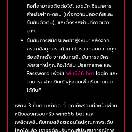
ถือที่สามารถติดต่อได้, เลขบัญชีธนาคาร
สำหรับฝาก-ถอน (เพื่อความปลอดภัยและ
ยืนยันตัวตน), และตั้งรหัสผ่านที่คาดเดา
ยาก
ยืนยันการสมัครและเข้าสู่ระบบ: หลังจาก
กรอกข้อมูลครบถ้วน ให้ตรวจสอบความถูก
ต้องอีกครั้ง จากนั้นกดยืนยันการสมัคร
เพียงเท่านี้คุณก็จะได้รับ Username และ
Password เพื่อใช้
win666 bet
login และ
สามารถฝากเงินเข้าสู่ระบบเพื่อเริ่มเล่นเกม
ได้ทันที
เพียง 3 ขั้นตอนง่ายๆ นี้ คุณก็พร้อมที่จะเป็นส่วน
หนึ่งของครอบครัว win666 bet และ
เพลิดเพลินกับเกมสล็อตออนไลน์คุณภาพระดับ
โลกได้แล้ว เราขอต้อนรับคุณสู่ประสบการณ์การ