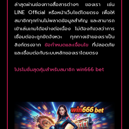
ล่าสุดผ่านช่องทางสื่อสารต่างๆ ของเรา เช่น
LINE Official หรือหน้าเว็บไซต์โดยตรง เพื่อให้
สมาชิกทุกท่านไม่พลาดข้อมูลสำคัญ และสามารถ
เข้าเล่นเกมได้อย่างต่อเนื่อง ไม่ต้องกังวลว่าการ
เชื่อมต่อจะถูกขัดจังหวะ ทุกทางเข้าของเราเป็น
ลิงก์ตรงจาก
ข้อกำหนดและเงื่อนไข
ที่ปลอดภัย
และเชื่อมต่อกับระบบหลักของเราโดยตรง
โปรโมชั่นสุดคุ้มสำหรับสมาชิก win666 bet