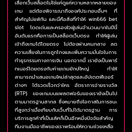
เลือกเว็บสล็อตไม่ใช่แค่ดูแค่ความหลากหลายของ
เกม แต่ต้องพิจารณาถึงองค์ประกอบอื่นๆ ที่
สำคัญไม่แพ้กัน และนี่คือสิ่งที่ทำให้ win666 bet
slot โดดเด่นและครองใจผู้เล่นจำนวนมากในปีนี้
อันดับแรกคือการเป็นสล็อตเว็บตรง ทำให้ผู้เล่น
เข้าถึงเกมได้โดยตรง ไม่ต้องผ่านคนกลาง ลด
ความเสี่ยงในการถูกโกงและเพิ่มความมั่นใจในการ
ทำธุรกรรมทางการเงิน นอกจากนี้ เรายังเป็นพาร์
ทเนอร์โดยตรงกับค่ายเกมยักษ์ใหญ่ ทำให้
สามารถนำเสนอเกมใหม่ล่าสุดและอัปเดตฟีเจอร์
ต่างๆ ได้รวดเร็วกว่าใคร อัตราการจ่ายรางวัล
(RTP) ของเกมบนแพลตฟอร์มของเรายังเป็นไป
ตามมาตรฐานสากล ซึ่งหมายถึงโอกาสในการชนะ
ที่สูงกว่าเมื่อเทียบกับเว็บที่ไม่ได้มาตรฐาน การ
บริการลูกค้าที่เป็นเลิศก็เป็นอีกหนึ่งปัจจัยสำคัญ
ทีมงานมืออาชีพของเราพร้อมให้ความช่วยเหลือ