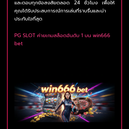
และตอบทุกข้อสงสัยตลอด 24 ชั่วโมง เพื่อให้
คุณได้รับประสบการณ์การเล่นที่ราบรื่นและน่า
ประทับใจที่สุด
PG SLOT ค่ายเกมสล็อตอันดับ 1 บน win666
bet