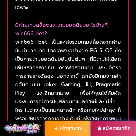
เฉพาะ
มีค่ายเกมสล็อตและเกมยอดนิยมอะไรบ้างที่
win666 bet?
win666 bet เป็นแหล่งรวมเกมสล็อตจากค่าย
ชั้นนำมากมาย โดยเฉพาะอย่างยิ่ง PG SLOT ซึ่ง
เป็นค่ายเกมยอดนิยมอันดับต้นๆ ที่มีเกมให้เลือก
เล่นหลากหลายธีม กราฟิกสวยงาม และมีอัตรา
การจ่ายรางวัลสูง นอกจากนี้ เรายังมีเกมจากค่า
ยอื่นๆ เช่น Joker Gaming, Jili, Pragmatic
Play และอีกมากมาย เพื่อให้คุณได้สัมผัส
ประสบการณ์การปั่นสล็อตที่แปลกใหม่และไม่ซ้ำ
ใคร ไม่ว่าจะเป็นเกมคลาสสิก หรือเกมใหม่ล่าสุด ก็
พร้อมให้บริการคุณอย่างเต็มที่ เพื่อให้ทุกการหมุน
วงล้อของคุณเต็มไปด้วยความสนุกและโอกาสใน
เข้าสู่ระบบ
สมัครสมาชิก
การทำกำไรที่ไม่รู้จบ