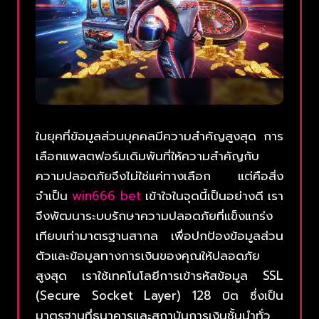
ในยุคที่ข้อมูลส่วนบุคคลมีความสำคัญสูงสุด การ
เลือกแพลตฟอร์มเดิมพันที่ให้ความสำคัญกับ
ความปลอดภัยจึงไม่ใช่แค่ทางเลือก แต่คือสิ่ง
จำเป็น
win666 bet
เข้าใจในจุดนี้เป็นอย่างดี เรา
จึงพัฒนาระบบรักษาความปลอดภัยที่แข็งแกร่ง
เทียบเท่ามาตรฐานสากล เพื่อปกป้องข้อมูลส่วน
ตัวและข้อมูลทางการเงินของคุณให้ปลอดภัย
สูงสุด เราใช้เทคโนโลยีการเข้ารหัสข้อมูล SSL
(Secure Socket Layer) 128 บิต ซึ่งเป็น
มาตรฐานที่ธนาคารและสถาบันการเงินชั้นนำทั่ว