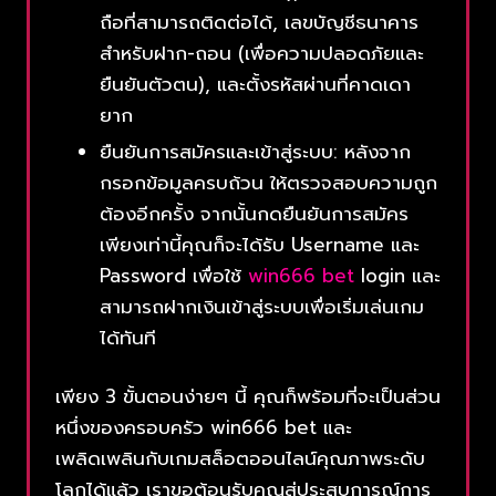
ถือที่สามารถติดต่อได้, เลขบัญชีธนาคาร
สำหรับฝาก-ถอน (เพื่อความปลอดภัยและ
ยืนยันตัวตน), และตั้งรหัสผ่านที่คาดเดา
ยาก
ยืนยันการสมัครและเข้าสู่ระบบ: หลังจาก
กรอกข้อมูลครบถ้วน ให้ตรวจสอบความถูก
ต้องอีกครั้ง จากนั้นกดยืนยันการสมัคร
เพียงเท่านี้คุณก็จะได้รับ Username และ
Password เพื่อใช้
win666 bet
login และ
สามารถฝากเงินเข้าสู่ระบบเพื่อเริ่มเล่นเกม
ได้ทันที
เพียง 3 ขั้นตอนง่ายๆ นี้ คุณก็พร้อมที่จะเป็นส่วน
หนึ่งของครอบครัว win666 bet และ
เพลิดเพลินกับเกมสล็อตออนไลน์คุณภาพระดับ
โลกได้แล้ว เราขอต้อนรับคุณสู่ประสบการณ์การ