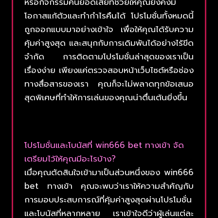
หรือกิจกรรมคืนยอดเสียที่ช่วยให้คุณยังคงมี
โอกาสแก้ตัวและทำกำไรคืนได้ โปรโมชั่นทั้งหมดนี้
ถูกออกแบบมาอย่างเข้าใจ เพื่อให้คุณได้รับความ
คุ้มค่าสูงสุด และสนุกกับการเดิมพันได้อย่างไร้ขีด
จำกัด การติดตามโปรโมชั่นล่าสุดของเราเป็น
เรื่องง่าย เพียงแค่ตรวจสอบหน้าเว็บไซต์หรือช่อง
ทางสื่อสารของเรา คุณก็จะไม่พลาดทุกข้อเสนอ
สุดพิเศษที่ทำให้การเล่นของคุณน่าตื่นเต้นยิ่งขึ้น
โปรโมชั่นและโบนัสที่ win666 bet ทางเข้า จัด
เตรียมไว้ให้คุณมีอะไรบ้าง?
เมื่อคุณตัดสินใจเข้ามาเป็นส่วนหนึ่งของ win666
bet ทางเข้า คุณจะพบว่าเราให้ความสำคัญกับ
การมอบประสบการณ์ที่คุ้มค่าสูงสุดผ่านโปรโมชั่น
และโบนัสที่หลากหลาย เราเข้าใจดีว่าผู้เล่นแต่ละ