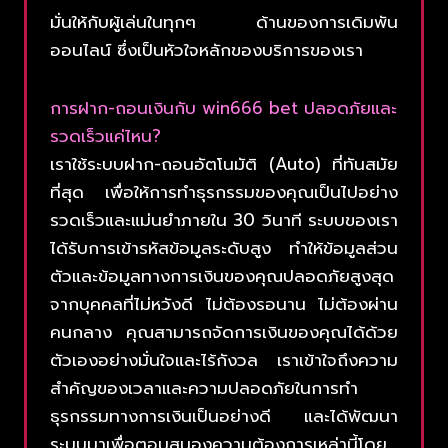
มั่นให้กับผู้เล่นในทุกๆ ด้านของการเดิมพัน
ออนไลน์ ซึ่งเป็นหัวใจหลักของบริการของเรา
การฝาก-ถอนเงินกับ win666 bet ปลอดภัยและ
รวดเร็วแค่ไหน?
เราใช้ระบบฝาก-ถอนอัตโนมัติ (Auto) ที่ทันสมัย
ที่สุด เพื่อให้การทำธุรกรรมของคุณเป็นไปอย่าง
รวดเร็วและแม่นยำภายใน 30 วินาที ระบบของเรา
ได้รับการเข้ารหัสข้อมูลระดับสูง ทำให้ข้อมูลส่วน
ตัวและข้อมูลทางการเงินของคุณปลอดภัยสูงสุด
จากบุคคลที่ไม่หวังดี ไม่ต้องรอนาน ไม่ต้องผ่าน
คนกลาง คุณสามารถจัดการเงินของคุณได้ด้วย
ตัวเองอย่างมั่นใจและไร้กังวล เราเข้าใจถึงความ
สำคัญของเวลาและความปลอดภัยในการทำ
ธุรกรรมทางการเงินเป็นอย่างดี และได้พัฒนา
ระบบมาเพื่อตอบสนองความต้องการเหล่านี้โดย