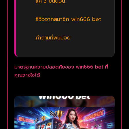
แค่ 3 ขั้นตอน
รีวิวจากสมาชิก win666 bet
คำถามที่พบบ่อย
มาตรฐานความปลอดภัยของ win666 bet ที่
คุณวางใจได้