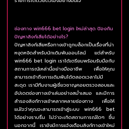
รายการได้ด้วยตัวเองอย่างมั่นใจ
ช่องทาง win666 bet login ใหม่ล่าสุด ป้องกัน
ปัญหาลิงก์เสียได้อย่างไร?
ปัญหาลิงก์เสียหรือทางเข้าถูกบล็อกเป็นเรื่องที่น่า
หงุดหงิดสำหรับนักเดิมพันออนไลน์ แต่สำหรับ
win666 bet login เราได้เตรียมพร้อมรับมือกับ
สถานการณ์เหล่านี้อย่างมืออาชีพ เพื่อให้คุณ
สามารถเข้าถึงการเดิมพันได้ตลอดเวลาไม่มี
สะดุด เรามีทีมงานผู้เชี่ยวชาญคอยตรวจสอบและ
อัปเดตช่องทางเข้าเล่นอย่างสม่ำเสมอ และมีการ
สำรองลิงก์ทางเข้าหลากหลายช่องทาง เพื่อให้
แน่ใจว่าคุณจะสามารถเข้าสู่ระบบ win666 bet
ได้อย่างราบรื่น ไม่ว่าจะเกิดสถานการณ์ใดๆ ขึ้น
นอกจากนี้ เรายังมีการแจ้งเตือนลิงก์ทางเข้าใหม่