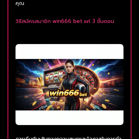
คุณ
วิธีสมัครสมาชิก win666 bet แค่ 3 ขั้นตอน
การเริ่มต้นเส้นทางความสนุกและโอกาสในการทำ