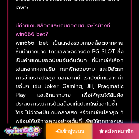
เฉพาะ
มีค่ายเกมสล็อตและเกมยอดนิยมอะไรบ้างที่
win666 bet?
win666 bet เป็นแหล่งรวมเกมสล็อตจากค่าย
ชั้นนำมากมาย โดยเฉพาะอย่างยิ่ง PG SLOT ซึ่ง
เป็นค่ายเกมยอดนิยมอันดับต้นๆ ที่มีเกมให้เลือก
เล่นหลากหลายธีม กราฟิกสวยงาม และมีอัตรา
การจ่ายรางวัลสูง นอกจากนี้ เรายังมีเกมจากค่า
ยอื่นๆ เช่น Joker Gaming, Jili, Pragmatic
Play และอีกมากมาย เพื่อให้คุณได้สัมผัส
ประสบการณ์การปั่นสล็อตที่แปลกใหม่และไม่ซ้ำ
ใคร ไม่ว่าจะเป็นเกมคลาสสิก หรือเกมใหม่ล่าสุด ก็
พร้อมให้บริการคุณอย่างเต็มที่ เพื่อให้ทุกการหมุน
วงล้อของคุณเต็มไปด้วยความสนุกและโอกาสใน
เข้าสู่ระบบ
สมัครสมาชิก
การทำกำไรที่ไม่รู้จบ