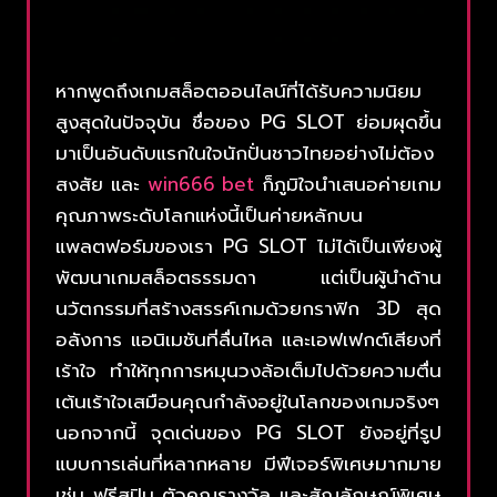
หากพูดถึงเกมสล็อตออนไลน์ที่ได้รับความนิยม
สูงสุดในปัจจุบัน ชื่อของ PG SLOT ย่อมผุดขึ้น
มาเป็นอันดับแรกในใจนักปั่นชาวไทยอย่างไม่ต้อง
สงสัย และ
win666 bet
ก็ภูมิใจนำเสนอค่ายเกม
คุณภาพระดับโลกแห่งนี้เป็นค่ายหลักบน
แพลตฟอร์มของเรา PG SLOT ไม่ได้เป็นเพียงผู้
พัฒนาเกมสล็อตธรรมดา แต่เป็นผู้นำด้าน
นวัตกรรมที่สร้างสรรค์เกมด้วยกราฟิก 3D สุด
อลังการ แอนิเมชันที่ลื่นไหล และเอฟเฟกต์เสียงที่
เร้าใจ ทำให้ทุกการหมุนวงล้อเต็มไปด้วยความตื่น
เต้นเร้าใจเสมือนคุณกำลังอยู่ในโลกของเกมจริงๆ
นอกจากนี้ จุดเด่นของ PG SLOT ยังอยู่ที่รูป
แบบการเล่นที่หลากหลาย มีฟีเจอร์พิเศษมากมาย
เช่น ฟรีสปิน ตัวคูณรางวัล และสัญลักษณ์พิเศษ