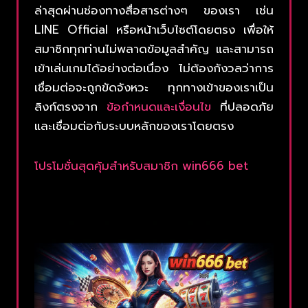
ล่าสุดผ่านช่องทางสื่อสารต่างๆ ของเรา เช่น
LINE Official หรือหน้าเว็บไซต์โดยตรง เพื่อให้
สมาชิกทุกท่านไม่พลาดข้อมูลสำคัญ และสามารถ
เข้าเล่นเกมได้อย่างต่อเนื่อง ไม่ต้องกังวลว่าการ
เชื่อมต่อจะถูกขัดจังหวะ ทุกทางเข้าของเราเป็น
ลิงก์ตรงจาก
ข้อกำหนดและเงื่อนไข
ที่ปลอดภัย
และเชื่อมต่อกับระบบหลักของเราโดยตรง
โปรโมชั่นสุดคุ้มสำหรับสมาชิก win666 bet