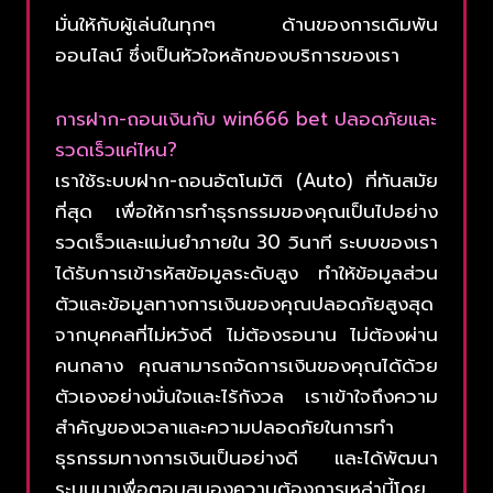
มั่นให้กับผู้เล่นในทุกๆ ด้านของการเดิมพัน
ออนไลน์ ซึ่งเป็นหัวใจหลักของบริการของเรา
การฝาก-ถอนเงินกับ win666 bet ปลอดภัยและ
รวดเร็วแค่ไหน?
เราใช้ระบบฝาก-ถอนอัตโนมัติ (Auto) ที่ทันสมัย
ที่สุด เพื่อให้การทำธุรกรรมของคุณเป็นไปอย่าง
รวดเร็วและแม่นยำภายใน 30 วินาที ระบบของเรา
ได้รับการเข้ารหัสข้อมูลระดับสูง ทำให้ข้อมูลส่วน
ตัวและข้อมูลทางการเงินของคุณปลอดภัยสูงสุด
จากบุคคลที่ไม่หวังดี ไม่ต้องรอนาน ไม่ต้องผ่าน
คนกลาง คุณสามารถจัดการเงินของคุณได้ด้วย
ตัวเองอย่างมั่นใจและไร้กังวล เราเข้าใจถึงความ
สำคัญของเวลาและความปลอดภัยในการทำ
ธุรกรรมทางการเงินเป็นอย่างดี และได้พัฒนา
ระบบมาเพื่อตอบสนองความต้องการเหล่านี้โดย