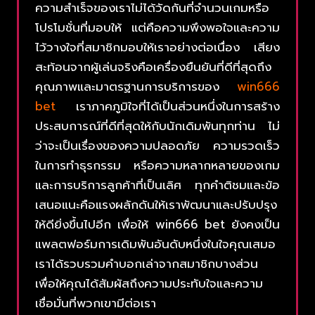
ความสำเร็จของเราไม่ได้วัดกันที่จำนวนเกมหรือ
โปรโมชั่นที่มอบให้ แต่คือความพึงพอใจและความ
ไว้วางใจที่สมาชิกมอบให้เราอย่างต่อเนื่อง เสียง
สะท้อนจากผู้เล่นจริงคือเครื่องยืนยันที่ดีที่สุดถึง
คุณภาพและมาตรฐานการบริการของ
win666
bet
เราภาคภูมิใจที่ได้เป็นส่วนหนึ่งในการสร้าง
ประสบการณ์ที่ดีที่สุดให้กับนักเดิมพันทุกท่าน ไม่
ว่าจะเป็นเรื่องของความปลอดภัย ความรวดเร็ว
ในการทำธุรกรรม หรือความหลากหลายของเกม
และการบริการลูกค้าที่เป็นเลิศ ทุกคำติชมและข้อ
เสนอแนะคือแรงผลักดันให้เราพัฒนาและปรับปรุง
ให้ดียิ่งขึ้นไปอีก เพื่อให้ win666 bet ยังคงเป็น
แพลตฟอร์มการเดิมพันอันดับหนึ่งในใจคุณเสมอ
เราได้รวบรวมคำบอกเล่าจากสมาชิกบางส่วน
เพื่อให้คุณได้สัมผัสถึงความประทับใจและความ
เชื่อมั่นที่พวกเขามีต่อเรา