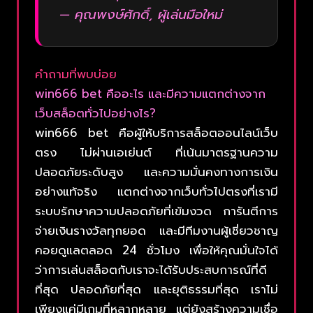
— คุณพงษ์ศักดิ์, ผู้เล่นมือใหม่
คำถามที่พบบ่อย
win666 bet คืออะไร และมีความแตกต่างจาก
เว็บสล็อตทั่วไปอย่างไร?
win666 bet คือผู้ให้บริการสล็อตออนไลน์เว็บ
ตรง ไม่ผ่านเอเย่นต์ ที่เน้นมาตรฐานความ
ปลอดภัยระดับสูง และความมั่นคงทางการเงิน
อย่างแท้จริง แตกต่างจากเว็บทั่วไปตรงที่เรามี
ระบบรักษาความปลอดภัยที่เข้มงวด การันตีการ
จ่ายเงินรางวัลทุกยอด และมีทีมงานผู้เชี่ยวชาญ
คอยดูแลตลอด 24 ชั่วโมง เพื่อให้คุณมั่นใจได้
ว่าการเล่นสล็อตกับเราจะได้รับประสบการณ์ที่ดี
ที่สุด ปลอดภัยที่สุด และยุติธรรมที่สุด เราไม่
เพียงแค่มีเกมที่หลากหลาย แต่ยังสร้างความเชื่อ