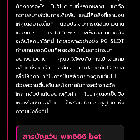
ต้องการอะไร ไม่ใช่แค่เกมที่หลากหลาย แต่คือ
ความสบายใจในการเดิมพัน และนี่คือสิ่งที่เรามอบ
ให้คุณอย่างเต็มที่ ด้วยประสบการณ์อันยาวนาน
ในวงการ เราได้คัดสรรเกมสล็อตจากค่ายดัง
ระดับโลกมาไว้ที่นี่ โดยเฉพาะอย่างยิ่ง PG SLOT
ค่ายเกมยอดนิยมที่ครองใจนักปั่นชาวไทยมา
อย่างยาวนาน คุณจะได้พบกับทางเข้าเล่นเกม
สล็อตที่รวดเร็ว เสถียร และปลอดภัยไร้กังวล
เพื่อให้ทุกวินาทีในการปั่นสล็อตของคุณเต็มไป
ด้วยความตื่นเต้นและโอกาสในการคว้ารางวัล
ใหญ่กลับบ้านไปอย่างคุ้มค่า ไม่ว่าคุณจะเป็นมือ
ใหม่หรือเซียนสล็อต ก็พร้อมเปิดประตูสู่โลกแห่ง
ความมั่งคั่งที่นี่
สารบัญเว็บ win666 bet