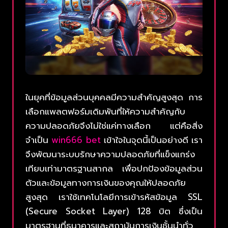
ในยุคที่ข้อมูลส่วนบุคคลมีความสำคัญสูงสุด การ
เลือกแพลตฟอร์มเดิมพันที่ให้ความสำคัญกับ
ความปลอดภัยจึงไม่ใช่แค่ทางเลือก แต่คือสิ่ง
จำเป็น
win666 bet
เข้าใจในจุดนี้เป็นอย่างดี เรา
จึงพัฒนาระบบรักษาความปลอดภัยที่แข็งแกร่ง
เทียบเท่ามาตรฐานสากล เพื่อปกป้องข้อมูลส่วน
ตัวและข้อมูลทางการเงินของคุณให้ปลอดภัย
สูงสุด เราใช้เทคโนโลยีการเข้ารหัสข้อมูล SSL
(Secure Socket Layer) 128 บิต ซึ่งเป็น
มาตรฐานที่ธนาคารและสถาบันการเงินชั้นนำทั่ว