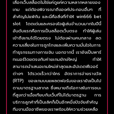
เลือกเว็บสล็อตไม่ใช่แค่ดูแค่ความหลากหลายของ
เกม แต่ต้องพิจารณาถึงองค์ประกอบอื่นๆ ที่
สำคัญไม่แพ้กัน และนี่คือสิ่งที่ทำให้ win666 bet
slot โดดเด่นและครองใจผู้เล่นจำนวนมากในปีนี้
อันดับแรกคือการเป็นสล็อตเว็บตรง ทำให้ผู้เล่น
เข้าถึงเกมได้โดยตรง ไม่ต้องผ่านคนกลาง ลด
ความเสี่ยงในการถูกโกงและเพิ่มความมั่นใจในการ
ทำธุรกรรมทางการเงิน นอกจากนี้ เรายังเป็นพาร์
ทเนอร์โดยตรงกับค่ายเกมยักษ์ใหญ่ ทำให้
สามารถนำเสนอเกมใหม่ล่าสุดและอัปเดตฟีเจอร์
ต่างๆ ได้รวดเร็วกว่าใคร อัตราการจ่ายรางวัล
(RTP) ของเกมบนแพลตฟอร์มของเรายังเป็นไป
ตามมาตรฐานสากล ซึ่งหมายถึงโอกาสในการชนะ
ที่สูงกว่าเมื่อเทียบกับเว็บที่ไม่ได้มาตรฐาน การ
บริการลูกค้าที่เป็นเลิศก็เป็นอีกหนึ่งปัจจัยสำคัญ
ทีมงานมืออาชีพของเราพร้อมให้ความช่วยเหลือ