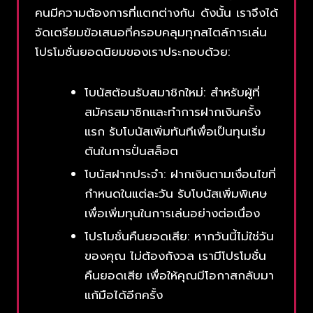
คนมีความต้องการที่แตกต่างกัน ดังนั้น เราจึงได้
จัดเตรียมข้อเสนอที่ครอบคลุมทุกสไตล์การเล่น
โปรโมชั่นยอดนิยมของเราประกอบด้วย:
โบนัสต้อนรับสมาชิกใหม่: สำหรับผู้ที่
สมัครสมาชิกและทำการฝากเงินครั้ง
แรก รับโบนัสเพิ่มทันทีเพื่อเป็นทุนเริ่ม
ต้นในการปั่นสล็อต
โบนัสฝากประจำ: ฝากเงินตามเงื่อนไขที่
กำหนดในแต่ละวัน รับโบนัสเพิ่มพิเศษ
เพื่อเพิ่มทุนในการเล่นอย่างต่อเนื่อง
โปรโมชั่นคืนยอดเสีย: หากวันนี้ไม่ใช่วัน
ของคุณ ไม่ต้องกังวล เรามีโปรโมชั่น
คืนยอดเสีย เพื่อให้คุณมีโอกาสกลับมา
แก้มือได้อีกครั้ง