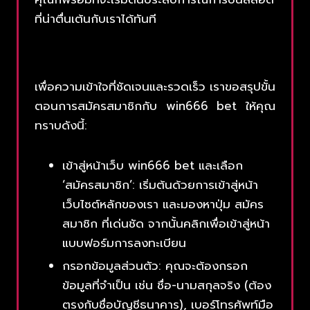
ที่น่าตื่นเต้นกับเราได้ทันที
เพื่อความเข้าใจที่ชัดเจนและรวดเร็ว เราขอสรุปขั้น
ตอนการสมัครสมาชิกกับ win666 bet ให้คุณ
ทราบดังนี้:
เข้าสู่หน้าเว็บ win666 bet และเลือก
‘สมัครสมาชิก’: เริ่มต้นด้วยการเข้าสู่หน้า
เว็บไซต์หลักของเรา และมองหาปุ่ม สมัคร
สมาชิก ที่เด่นชัด จากนั้นคลิกเพื่อเข้าสู่หน้า
แบบฟอร์มการลงทะเบียน
กรอกข้อมูลส่วนตัว: คุณจะต้องกรอก
ข้อมูลที่จำเป็น เช่น ชื่อ-นามสกุลจริง (ต้อง
ตรงกับชื่อบัญชีธนาคาร), เบอร์โทรศัพท์มือ