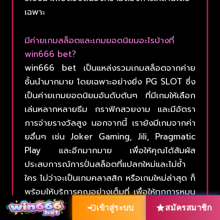
เฉพาะ
มีค่ายเกมสล็อตและเกมยอดนิยมอะไรบ้างที่
win666 bet?
win666 bet เป็นแหล่งรวมเกมสล็อตจากค่าย
ชั้นนำมากมาย โดยเฉพาะอย่างยิ่ง PG SLOT ซึ่ง
เป็นค่ายเกมยอดนิยมอันดับต้นๆ ที่มีเกมให้เลือก
เล่นหลากหลายธีม กราฟิกสวยงาม และมีอัตรา
การจ่ายรางวัลสูง นอกจากนี้ เรายังมีเกมจากค่า
ยอื่นๆ เช่น Joker Gaming, Jili, Pragmatic
Play และอีกมากมาย เพื่อให้คุณได้สัมผัส
ประสบการณ์การปั่นสล็อตที่แปลกใหม่และไม่ซ้ำ
ใคร ไม่ว่าจะเป็นเกมคลาสสิก หรือเกมใหม่ล่าสุด ก็
พร้อมให้บริการคุณอย่างเต็มที่ เพื่อให้ทุกการหมุน
วงล้อของคุณเต็มไปด้วยความสนุกและโอกาสใน
เข้าสู่ระบบ
สมัครสมาชิก
การทำกำไรที่ไม่รู้จบ