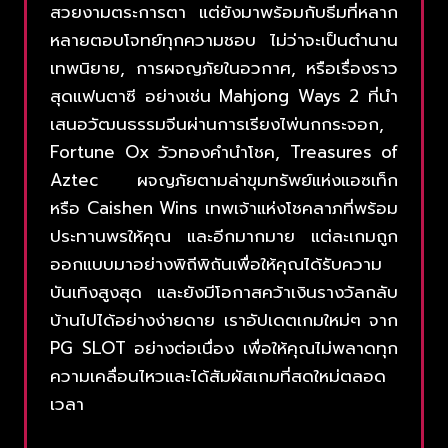
สวยงามตระการตา แต่ยังมาพร้อมกับธีมที่หลาก
หลายตอบโจทย์ทุกความชอบ ไม่ว่าจะเป็นตำนาน
เทพนิยาย, การผจญภัยในอวกาศ, หรือเรื่องราว
สุดแฟนตาซี อย่างเช่น Mahjong Ways 2 ที่นำ
เสนอวัฒนธรรมจีนผ่านการเรียงไพ่นกกระจอก,
Fortune Ox วัวทองคำนำโชค, Treasures of
Aztec ผจญภัยตามล่าขุมทรัพย์แห่งแอซเท็ก
หรือ Caishen Wins เทพเจ้าแห่งโชคลาภที่พร้อม
ประทานพรให้คุณ และอีกมากมาย แต่ละเกมถูก
ออกแบบมาอย่างพิถีพิถันเพื่อให้คุณได้รับความ
บันเทิงสูงสุด และยังมีโอกาสคว้าเงินรางวัลกลับ
บ้านไปได้อย่างง่ายดาย เราอัปเดตเกมใหม่ๆ จาก
PG SLOT อย่างต่อเนื่อง เพื่อให้คุณไม่พลาดทุก
ความเคลื่อนไหวและได้สัมผัสเกมที่สดใหม่ตลอด
เวลา