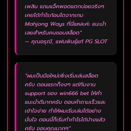
เพลิน แถมแจ็คพอตแตกบ่อยจริงๆ
เคยได้กำไรก้อนโตจากเกม
Mahjong Ways ที่นี่แหละค่ะ แนะนำ
เลยสำหรับคนชอบสล็อต”
— คุณอรุณี, แฟนพันธุ์แท้ PG SLOT
“ผมเป็นมือใหม่เพิ่งเริ่มเล่นสล็อต
ครับ ตอนแรกก็งงๆ แต่ทีมงาน
support ของ win666 bet ให้คำ
แนะนำดีมากครับ ตอบคำถามเร็วและ
เข้าใจง่าย ทำให้ผมเริ่มเล่นได้อย่าง
มั่นใจ ตอนนี้ก็เริ่มทำกำไรได้บ้างแล้ว
ครับ ขอบคุณมากๆ”