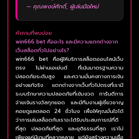
— คุณพงษ์ศักดิ์, ผู้เล่นมือใหม่
คำถามที่พบบ่อย
win666 bet คืออะไร และมีความแตกต่างจาก
เว็บสล็อตทั่วไปอย่างไร?
win666 bet คือผู้ให้บริการสล็อตออนไลน์เว็บ
ตรง ไม่ผ่านเอเย่นต์ ที่เน้นมาตรฐานความ
ปลอดภัยระดับสูง และความมั่นคงทางการเงิน
อย่างแท้จริง แตกต่างจากเว็บทั่วไปตรงที่เรามี
ระบบรักษาความปลอดภัยที่เข้มงวด การันตีการ
จ่ายเงินรางวัลทุกยอด และมีทีมงานผู้เชี่ยวชาญ
คอยดูแลตลอด 24 ชั่วโมง เพื่อให้คุณมั่นใจได้
ว่าการเล่นสล็อตกับเราจะได้รับประสบการณ์ที่ดี
ที่สุด ปลอดภัยที่สุด และยุติธรรมที่สุด เราไม่
เพียงแค่มีเกมที่หลากหลาย แต่ยังสร้างความเชื่อ