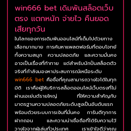
win666 bet เดิมพันสล็อตเว็บ
ตรง แตกหนัก จ่ายไว คืนยอด
เสียทุกวัน
ในโลกของการเดิมพันออนไลน์ที่เต็มไปด้วยทาง
เลือกมากมาย การค้นหาแพลตฟอร์มที่ตอบโจทย์
ทั้งความสนุก ความปลอดภัย และความมั่นคง
อาจเป็นเรื่องที่ท้าทาย แต่สำหรับนักปั่นสล็อตตัว
จริงที่กำลังมองหาประสบการณ์เหนือระดับ
win666 bet
คือชื่อที่คุณสามารถวางใจได้ในทุก
มิติ เราคือผู้ให้บริการสล็อตออนไลน์เว็บตรงที่ไม่
ผ่านเอเย่นต์รายใหญ่ ที่ให้ความสำคัญกับ
มาตรฐานความปลอดภัยระดับสูงเป็นอันดับแรก
พร้อมด้วยระบบการเงินที่มั่นคง การันตีทุกการ
ฝากถอน และความน่าเชื่อถือที่ได้รับความไว้
วางใจจากผู้เล่นทั่วประเทศ เราเข้าใจดีว่าคุณ