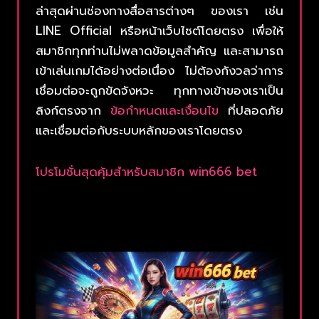
ล่าสุดผ่านช่องทางสื่อสารต่างๆ ของเรา เช่น
LINE Official หรือหน้าเว็บไซต์โดยตรง เพื่อให้
สมาชิกทุกท่านไม่พลาดข้อมูลสำคัญ และสามารถ
เข้าเล่นเกมได้อย่างต่อเนื่อง ไม่ต้องกังวลว่าการ
เชื่อมต่อจะถูกขัดจังหวะ ทุกทางเข้าของเราเป็น
ลิงก์ตรงจาก
ข้อกำหนดและเงื่อนไข
ที่ปลอดภัย
และเชื่อมต่อกับระบบหลักของเราโดยตรง
โปรโมชั่นสุดคุ้มสำหรับสมาชิก win666 bet