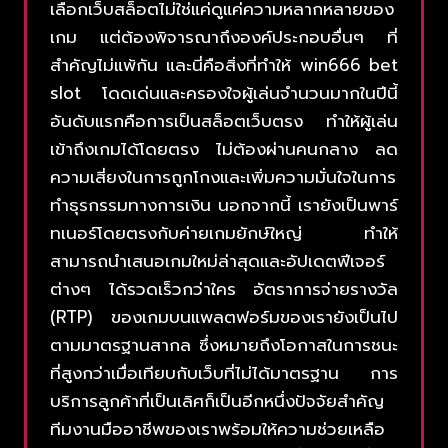
เลือกเว็บสล็อตไม่ใช่แค่ดูแค่ความหลากหลายของ
เกม แต่ต้องพิจารณาถึงองค์ประกอบอื่นๆ ที่
สำคัญไม่แพ้กัน และนี่คือสิ่งที่ทำให้ win666 bet
slot โดดเด่นและครองใจผู้เล่นจำนวนมากในปีนี้
อันดับแรกคือการเป็นสล็อตเว็บตรง ทำให้ผู้เล่น
เข้าถึงเกมได้โดยตรง ไม่ต้องผ่านคนกลาง ลด
ความเสี่ยงในการถูกโกงและเพิ่มความมั่นใจในการ
ทำธุรกรรมทางการเงิน นอกจากนี้ เรายังเป็นพาร์
ทเนอร์โดยตรงกับค่ายเกมยักษ์ใหญ่ ทำให้
สามารถนำเสนอเกมใหม่ล่าสุดและอัปเดตฟีเจอร์
ต่างๆ ได้รวดเร็วกว่าใคร อัตราการจ่ายรางวัล
(RTP) ของเกมบนแพลตฟอร์มของเรายังเป็นไป
ตามมาตรฐานสากล ซึ่งหมายถึงโอกาสในการชนะ
ที่สูงกว่าเมื่อเทียบกับเว็บที่ไม่ได้มาตรฐาน การ
บริการลูกค้าที่เป็นเลิศก็เป็นอีกหนึ่งปัจจัยสำคัญ
ทีมงานมืออาชีพของเราพร้อมให้ความช่วยเหลือ