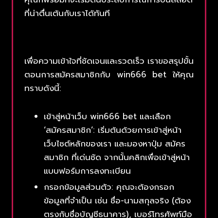
ที่น่าตื่นเต้นกับเราได้ทันที
เพื่อความเข้าใจที่ชัดเจนและรวดเร็ว เราขอสรุปขั้น
ตอนการสมัครสมาชิกกับ win666 bet ให้คุณ
ทราบดังนี้:
เข้าสู่หน้าเว็บ win666 bet และเลือก
‘สมัครสมาชิก’: เริ่มต้นด้วยการเข้าสู่หน้า
เว็บไซต์หลักของเรา และมองหาปุ่ม สมัคร
สมาชิก ที่เด่นชัด จากนั้นคลิกเพื่อเข้าสู่หน้า
แบบฟอร์มการลงทะเบียน
กรอกข้อมูลส่วนตัว: คุณจะต้องกรอก
ข้อมูลที่จำเป็น เช่น ชื่อ-นามสกุลจริง (ต้อง
ตรงกับชื่อบัญชีธนาคาร), เบอร์โทรศัพท์มือ