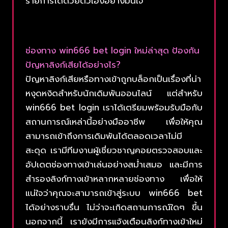
รายการได้ด้วยตัวเองอย่างมั่นใจ
ช่องทาง win666 bet login ใหม่ล่าสุด ป้องกัน
ปัญหาลิงก์เสียได้อย่างไร?
ปัญหาลิงก์เสียหรือทางเข้าถูกบล็อกเป็นเรื่องที่น่า
หงุดหงิดสำหรับนักเดิมพันออนไลน์ แต่สำหรับ
win666 bet login เราได้เตรียมพร้อมรับมือกับ
สถานการณ์เหล่านี้อย่างมืออาชีพ เพื่อให้คุณ
สามารถเข้าถึงการเดิมพันได้ตลอดเวลาไม่มี
สะดุด เรามีทีมงานผู้เชี่ยวชาญคอยตรวจสอบและ
อัปเดตช่องทางเข้าเล่นอย่างสม่ำเสมอ และมีการ
สำรองลิงก์ทางเข้าหลากหลายช่องทาง เพื่อให้
แน่ใจว่าคุณจะสามารถเข้าสู่ระบบ win666 bet
ได้อย่างราบรื่น ไม่ว่าจะเกิดสถานการณ์ใดๆ ขึ้น
นอกจากนี้ เรายังมีการแจ้งเตือนลิงก์ทางเข้าใหม่