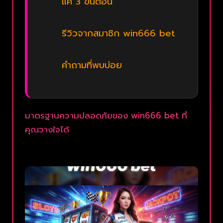
แค่ 3 ขั้นตอน
รีวิวจากสมาชิก win666 bet
คำถามที่พบบ่อย
มาตรฐานความปลอดภัยของ win666 bet ที่
คุณวางใจได้