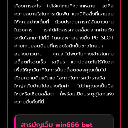
ต้องการอะไร ไม่ใช่แค่เกมที่หลากหลาย แต่คือ
ความสบายใจในการเดิมพัน และนี่คือสิ่งที่เรามอบ
ให้คุณอย่างเต็มที่ ด้วยประสบการณ์อันยาวนาน
ในวงการ เราได้คัดสรรเกมสล็อตจากค่ายดัง
ระดับโลกมาไว้ที่นี่ โดยเฉพาะอย่างยิ่ง PG SLOT
ค่ายเกมยอดนิยมที่ครองใจนักปั่นชาวไทยมา
อย่างยาวนาน คุณจะได้พบกับทางเข้าเล่นเกม
สล็อตที่รวดเร็ว เสถียร และปลอดภัยไร้กังวล
เพื่อให้ทุกวินาทีในการปั่นสล็อตของคุณเต็มไป
ด้วยความตื่นเต้นและโอกาสในการคว้ารางวัล
ใหญ่กลับบ้านไปอย่างคุ้มค่า ไม่ว่าคุณจะเป็นมือ
ใหม่หรือเซียนสล็อต ก็พร้อมเปิดประตูสู่โลกแห่ง
ความมั่งคั่งที่นี่
สารบัญเว็บ win666 bet