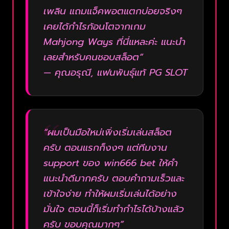
เพลิน แถมแจ็คพอตแตกบ่อยจริงๆ
เคยได้กำไรก้อนโตจากเกม
Mahjong Ways ที่นี่แหละค่ะ แนะนำ
เลยสำหรับคนชอบสล็อต”
— คุณอรุณี, แฟนพันธุ์แท้ PG SLOT
“ผมเป็นมือใหม่เพิ่งเริ่มเล่นสล็อต
ครับ ตอนแรกก็งงๆ แต่ทีมงาน
support ของ win666 bet ให้คำ
แนะนำดีมากครับ ตอบคำถามเร็วและ
เข้าใจง่าย ทำให้ผมเริ่มเล่นได้อย่าง
มั่นใจ ตอนนี้ก็เริ่มทำกำไรได้บ้างแล้ว
ครับ ขอบคุณมากๆ”