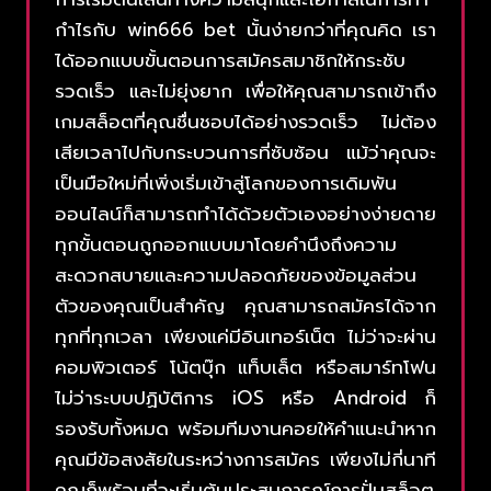
กำไรกับ win666 bet นั้นง่ายกว่าที่คุณคิด เรา
ได้ออกแบบขั้นตอนการสมัครสมาชิกให้กระชับ
รวดเร็ว และไม่ยุ่งยาก เพื่อให้คุณสามารถเข้าถึง
เกมสล็อตที่คุณชื่นชอบได้อย่างรวดเร็ว ไม่ต้อง
เสียเวลาไปกับกระบวนการที่ซับซ้อน แม้ว่าคุณจะ
เป็นมือใหม่ที่เพิ่งเริ่มเข้าสู่โลกของการเดิมพัน
ออนไลน์ก็สามารถทำได้ด้วยตัวเองอย่างง่ายดาย
ทุกขั้นตอนถูกออกแบบมาโดยคำนึงถึงความ
สะดวกสบายและความปลอดภัยของข้อมูลส่วน
ตัวของคุณเป็นสำคัญ คุณสามารถสมัครได้จาก
ทุกที่ทุกเวลา เพียงแค่มีอินเทอร์เน็ต ไม่ว่าจะผ่าน
คอมพิวเตอร์ โน้ตบุ๊ก แท็บเล็ต หรือสมาร์ทโฟน
ไม่ว่าระบบปฏิบัติการ iOS หรือ Android ก็
รองรับทั้งหมด พร้อมทีมงานคอยให้คำแนะนำหาก
คุณมีข้อสงสัยในระหว่างการสมัคร เพียงไม่กี่นาที
คุณก็พร้อมที่จะเริ่มต้นประสบการณ์การปั่นสล็อต