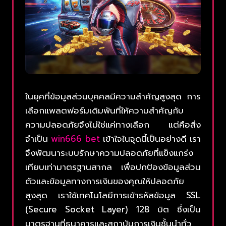
ในยุคที่ข้อมูลส่วนบุคคลมีความสำคัญสูงสุด การ
เลือกแพลตฟอร์มเดิมพันที่ให้ความสำคัญกับ
ความปลอดภัยจึงไม่ใช่แค่ทางเลือก แต่คือสิ่ง
จำเป็น
win666 bet
เข้าใจในจุดนี้เป็นอย่างดี เรา
จึงพัฒนาระบบรักษาความปลอดภัยที่แข็งแกร่ง
เทียบเท่ามาตรฐานสากล เพื่อปกป้องข้อมูลส่วน
ตัวและข้อมูลทางการเงินของคุณให้ปลอดภัย
สูงสุด เราใช้เทคโนโลยีการเข้ารหัสข้อมูล SSL
(Secure Socket Layer) 128 บิต ซึ่งเป็น
มาตรฐานที่ธนาคารและสถาบันการเงินชั้นนำทั่ว