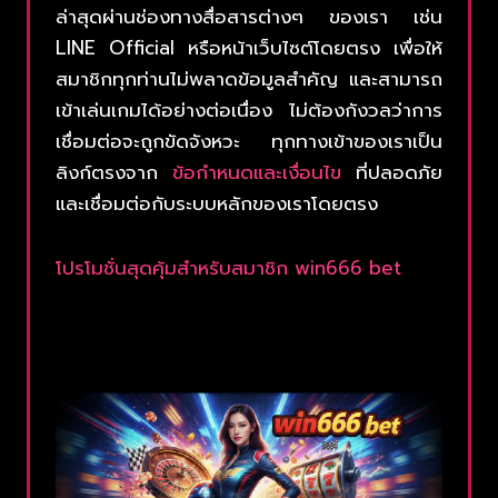
ล่าสุดผ่านช่องทางสื่อสารต่างๆ ของเรา เช่น
LINE Official หรือหน้าเว็บไซต์โดยตรง เพื่อให้
สมาชิกทุกท่านไม่พลาดข้อมูลสำคัญ และสามารถ
เข้าเล่นเกมได้อย่างต่อเนื่อง ไม่ต้องกังวลว่าการ
เชื่อมต่อจะถูกขัดจังหวะ ทุกทางเข้าของเราเป็น
ลิงก์ตรงจาก
ข้อกำหนดและเงื่อนไข
ที่ปลอดภัย
และเชื่อมต่อกับระบบหลักของเราโดยตรง
โปรโมชั่นสุดคุ้มสำหรับสมาชิก win666 bet