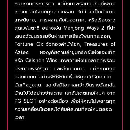
สวยงามตระการตา แต่ยังมาพร้อมกับธีมที่หลาก
หลายตอบโจทย์ทุกความชอบ ไม่ว่าจะเป็นตำนาน
เทพนิยาย, การผจญภัยในอวกาศ, หรือเรื่องราว
สุดแฟนตาซี อย่างเช่น Mahjong Ways 2 ที่นำ
เสนอวัฒนธรรมจีนผ่านการเรียงไพ่นกกระจอก,
Fortune Ox วัวทองคำนำโชค, Treasures of
Aztec ผจญภัยตามล่าขุมทรัพย์แห่งแอซเท็ก
หรือ Caishen Wins เทพเจ้าแห่งโชคลาภที่พร้อม
ประทานพรให้คุณ และอีกมากมาย แต่ละเกมถูก
ออกแบบมาอย่างพิถีพิถันเพื่อให้คุณได้รับความ
บันเทิงสูงสุด และยังมีโอกาสคว้าเงินรางวัลกลับ
บ้านไปได้อย่างง่ายดาย เราอัปเดตเกมใหม่ๆ จาก
PG SLOT อย่างต่อเนื่อง เพื่อให้คุณไม่พลาดทุก
ความเคลื่อนไหวและได้สัมผัสเกมที่สดใหม่ตลอด
เวลา