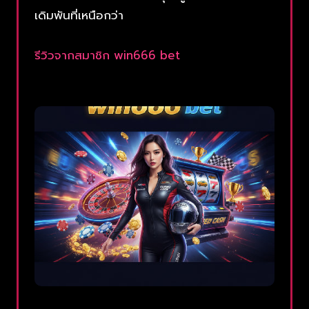
เดิมพันที่เหนือกว่า
รีวิวจากสมาชิก win666 bet