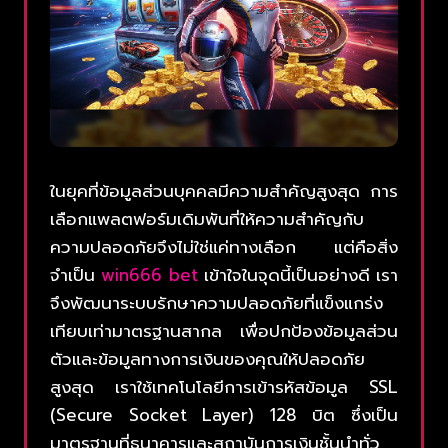
ในยุคที่ข้อมูลส่วนบุคคลมีความสำคัญสูงสุด การ
เลือกแพลตฟอร์มเดิมพันที่ให้ความสำคัญกับ
ความปลอดภัยจึงไม่ใช่แค่ทางเลือก แต่คือสิ่ง
จำเป็น
win666 bet
เข้าใจในจุดนี้เป็นอย่างดี เรา
จึงพัฒนาระบบรักษาความปลอดภัยที่แข็งแกร่ง
เทียบเท่ามาตรฐานสากล เพื่อปกป้องข้อมูลส่วน
ตัวและข้อมูลทางการเงินของคุณให้ปลอดภัย
สูงสุด เราใช้เทคโนโลยีการเข้ารหัสข้อมูล SSL
(Secure Socket Layer) 128 บิต ซึ่งเป็น
มาตรฐานที่ธนาคารและสถาบันการเงินชั้นนำทั่ว