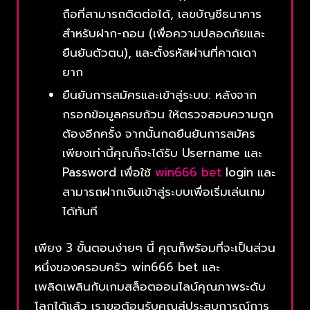
ถือที่สามารถติดต่อได้, เลขบัญชีธนาคาร
สำหรับฝาก-ถอน (เพื่อความปลอดภัยและ
ยืนยันตัวตน), และตั้งรหัสผ่านที่คาดเดา
ยาก
ยืนยันการสมัครและเข้าสู่ระบบ: หลังจาก
กรอกข้อมูลครบถ้วน ให้ตรวจสอบความถูก
ต้องอีกครั้ง จากนั้นกดยืนยันการสมัคร
เพียงเท่านี้คุณก็จะได้รับ Username และ
Password เพื่อใช้
win666 bet
login และ
สามารถฝากเงินเข้าสู่ระบบเพื่อเริ่มเล่นเกม
ได้ทันที
เพียง 3 ขั้นตอนง่ายๆ นี้ คุณก็พร้อมที่จะเป็นส่วน
หนึ่งของครอบครัว win666 bet และ
เพลิดเพลินกับเกมสล็อตออนไลน์คุณภาพระดับ
โลกได้แล้ว เราขอต้อนรับคุณสู่ประสบการณ์การ