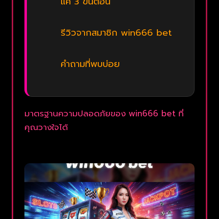
แค่ 3 ขั้นตอน
รีวิวจากสมาชิก win666 bet
คำถามที่พบบ่อย
มาตรฐานความปลอดภัยของ win666 bet ที่
คุณวางใจได้