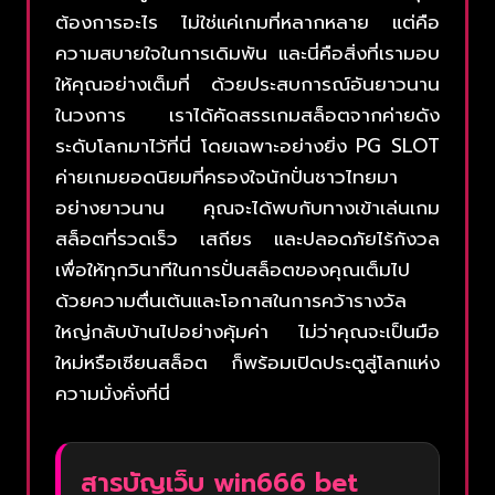
ต้องการอะไร ไม่ใช่แค่เกมที่หลากหลาย แต่คือ
ความสบายใจในการเดิมพัน และนี่คือสิ่งที่เรามอบ
ให้คุณอย่างเต็มที่ ด้วยประสบการณ์อันยาวนาน
ในวงการ เราได้คัดสรรเกมสล็อตจากค่ายดัง
ระดับโลกมาไว้ที่นี่ โดยเฉพาะอย่างยิ่ง PG SLOT
ค่ายเกมยอดนิยมที่ครองใจนักปั่นชาวไทยมา
อย่างยาวนาน คุณจะได้พบกับทางเข้าเล่นเกม
สล็อตที่รวดเร็ว เสถียร และปลอดภัยไร้กังวล
เพื่อให้ทุกวินาทีในการปั่นสล็อตของคุณเต็มไป
ด้วยความตื่นเต้นและโอกาสในการคว้ารางวัล
ใหญ่กลับบ้านไปอย่างคุ้มค่า ไม่ว่าคุณจะเป็นมือ
ใหม่หรือเซียนสล็อต ก็พร้อมเปิดประตูสู่โลกแห่ง
ความมั่งคั่งที่นี่
สารบัญเว็บ win666 bet