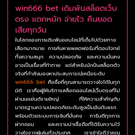
win666 bet เดิมพันสล็อตเว็บ
ตรง แตกหนัก จ่ายไว คืนยอด
เสียทุกวัน
ในโลกของการเดิมพันออนไลน์ที่เต็มไปด้วยทาง
เลือกมากมาย การค้นหาแพลตฟอร์มที่ตอบโจทย์
ทั้งความสนุก ความปลอดภัย และความมั่นคง
อาจเป็นเรื่องที่ท้าทาย แต่สำหรับนักปั่นสล็อตตัว
จริงที่กำลังมองหาประสบการณ์เหนือระดับ
win666 bet
คือชื่อที่คุณสามารถวางใจได้ในทุก
มิติ เราคือผู้ให้บริการสล็อตออนไลน์เว็บตรงที่ไม่
ผ่านเอเย่นต์รายใหญ่ ที่ให้ความสำคัญกับ
มาตรฐานความปลอดภัยระดับสูงเป็นอันดับแรก
พร้อมด้วยระบบการเงินที่มั่นคง การันตีทุกการ
ฝากถอน และความน่าเชื่อถือที่ได้รับความไว้
วางใจจากผู้เล่นทั่วประเทศ เราเข้าใจดีว่าคุณ