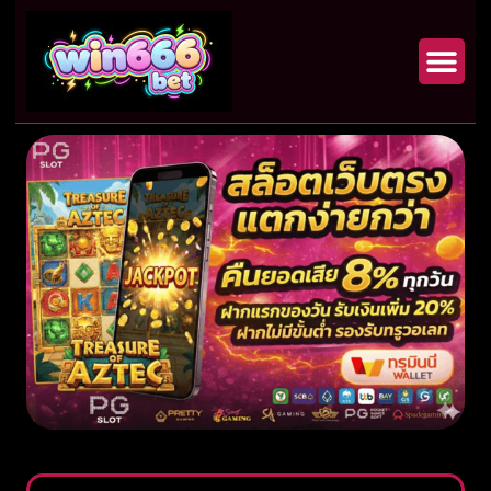
Skip
to
content