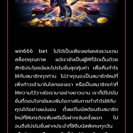
win666 bet ไม่ได้เป็นเพียงแค่แหล่งรวมเกม
สล็อตคุณภาพ แต่เรายังเป็นผู้ให้ที่จัดเต็มด้วย
สิทธิประโยชน์และโปรโมชั่นสุดคุ้มค่า เพื่อคืนกำไร
ให้กับสมาชิกทุกท่าน ไม่ว่าคุณจะเป็นสมาชิกใหม่ที่
เพิ่งก้าวเข้ามาในโลกของเรา หรือเป็นสมาชิกเก่าที่
ให้ความไว้วางใจเรามาอย่างยาวนาน เราก็มีโปรโม
ชั่นที่ตอบโจทย์และเพิ่มโอกาสในการทำกำไรให้กับ
คุณได้อย่างแน่นอน ตั้งแต่โบนัสต้อนรับสมาชิก
ใหม่ที่ให้เครดิตเพิ่มฟรีเมื่อฝากเงินครั้งแรก ไป
จนถึงโปรโมชั่นฝากประจำที่ให้โบนัสพิเศษทุกวัน