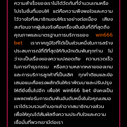
ความสำเร็จของเราไม่ได้วัดกันที่จำนวนเกมหรือ
โปรโมชั่นที่มอบให้ แต่คือความพึงพอใจและความ
ไว้วางใจที่สมาชิกมอบให้เราอย่างต่อเนื่อง เสียง
สะท้อนจากผู้เล่นจริงคือเครื่องยืนยันที่ดีที่สุดถึง
คุณภาพและมาตรฐานการบริการของ
win666
bet
เราภาคภูมิใจที่ได้เป็นส่วนหนึ่งในการสร้าง
ประสบการณ์ที่ดีที่สุดให้กับนักเดิมพันทุกท่าน ไม่
ว่าจะเป็นเรื่องของความปลอดภัย ความรวดเร็ว
ในการทำธุรกรรม หรือความหลากหลายของเกม
และการบริการลูกค้าที่เป็นเลิศ ทุกคำติชมและข้อ
เสนอแนะคือแรงผลักดันให้เราพัฒนาและปรับปรุง
ให้ดียิ่งขึ้นไปอีก เพื่อให้ win666 bet ยังคงเป็น
แพลตฟอร์มการเดิมพันอันดับหนึ่งในใจคุณเสมอ
เราได้รวบรวมคำบอกเล่าจากสมาชิกบางส่วน
เพื่อให้คุณได้สัมผัสถึงความประทับใจและความ
เชื่อมั่นที่พวกเขามีต่อเรา