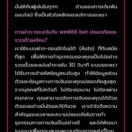
มั่นให้กับผู้เล่นในทุกๆ ด้านของการเดิมพัน
ออนไลน์ ซึ่งเป็นหัวใจหลักของบริการของเรา
การฝาก-ถอนเงินกับ win666 bet ปลอดภัยและ
รวดเร็วแค่ไหน?
เราใช้ระบบฝาก-ถอนอัตโนมัติ (Auto) ที่ทันสมัย
ที่สุด เพื่อให้การทำธุรกรรมของคุณเป็นไปอย่าง
รวดเร็วและแม่นยำภายใน 30 วินาที ระบบของเรา
ได้รับการเข้ารหัสข้อมูลระดับสูง ทำให้ข้อมูลส่วน
ตัวและข้อมูลทางการเงินของคุณปลอดภัยสูงสุด
จากบุคคลที่ไม่หวังดี ไม่ต้องรอนาน ไม่ต้องผ่าน
คนกลาง คุณสามารถจัดการเงินของคุณได้ด้วย
ตัวเองอย่างมั่นใจและไร้กังวล เราเข้าใจถึงความ
สำคัญของเวลาและความปลอดภัยในการทำ
ธุรกรรมทางการเงินเป็นอย่างดี และได้พัฒนา
ระบบมาเพื่อตอบสนองความต้องการเหล่านี้โดย