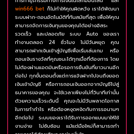
การทำธุรกรรมทางการเงินในโลกออนไลน์ และ
win666 bet
ก็ไม่ทำให้คุณผิดหวัง เราได้พัฒนา
ระบบฝาก-ถอนอัตโนมัติที่ทันสมัยที่สุด เพื่อให้คุณ
สามารถจัดการเงินทุนของคุณได้อย่างอิสระ
รวดเร็ว และปลอดภัย ระบบ Auto ของเรา
ทำงานตลอด 24 ชั่วโมง ไม่มีวันหยุด คุณ
สามารถฝากเงินเข้าสู่บัญชีเพื่อเริ่มเล่นเกม หรือ
ถอนเงินรางวัลที่คุณชนะได้ทุกเมื่อที่ต้องการ โดย
ไม่ต้องผ่านแอดมินหรือรอการยืนยันที่ยาวนานอีก
ต่อไป ทุกขั้นตอนตั้งแต่การแจ้งฝากไปจนถึงยอด
เงินเข้าบัญชี หรือการถอนเงินออกจากบัญชีไปสู่
ธนาคารของคุณ จะใช้เวลาเพียงไม่กี่วินาทีเท่านั้น
ด้วยความเร็วระดับนี้ คุณจะไม่มีวันพลาดโอกาส
ในการทำกำไร หรือต้องหงุดหงิดกับการรอนานๆ
อีกต่อไป ระบบของเราได้รับการออกแบบมาให้ใช้
งานง่าย ไม่ซับซ้อน แม้แต่มือใหม่ก็สามารถทำ