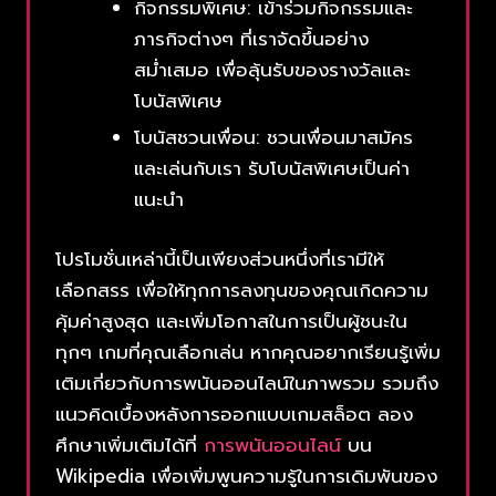
กิจกรรมพิเศษ: เข้าร่วมกิจกรรมและ
ภารกิจต่างๆ ที่เราจัดขึ้นอย่าง
สม่ำเสมอ เพื่อลุ้นรับของรางวัลและ
โบนัสพิเศษ
โบนัสชวนเพื่อน: ชวนเพื่อนมาสมัคร
และเล่นกับเรา รับโบนัสพิเศษเป็นค่า
แนะนำ
โปรโมชั่นเหล่านี้เป็นเพียงส่วนหนึ่งที่เรามีให้
เลือกสรร เพื่อให้ทุกการลงทุนของคุณเกิดความ
คุ้มค่าสูงสุด และเพิ่มโอกาสในการเป็นผู้ชนะใน
ทุกๆ เกมที่คุณเลือกเล่น หากคุณอยากเรียนรู้เพิ่ม
เติมเกี่ยวกับการพนันออนไลน์ในภาพรวม รวมถึง
แนวคิดเบื้องหลังการออกแบบเกมสล็อต ลอง
ศึกษาเพิ่มเติมได้ที่
การพนันออนไลน์
บน
Wikipedia เพื่อเพิ่มพูนความรู้ในการเดิมพันของ