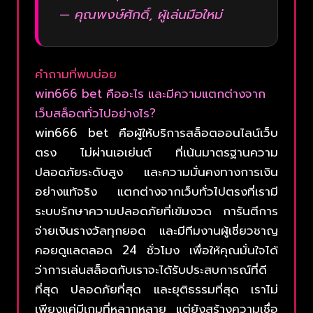
— คุณพงษ์ศักดิ์, ผู้เล่นมือใหม่
คำถามที่พบบ่อย
win666 bet คืออะไร และมีความแตกต่างจาก
เว็บสล็อตทั่วไปอย่างไร?
win666 bet คือผู้ให้บริการสล็อตออนไลน์เว็บ
ตรง ไม่ผ่านเอเย่นต์ ที่เน้นมาตรฐานความ
ปลอดภัยระดับสูง และความมั่นคงทางการเงิน
อย่างแท้จริง แตกต่างจากเว็บทั่วไปตรงที่เรามี
ระบบรักษาความปลอดภัยที่เข้มงวด การันตีการ
จ่ายเงินรางวัลทุกยอด และมีทีมงานผู้เชี่ยวชาญ
คอยดูแลตลอด 24 ชั่วโมง เพื่อให้คุณมั่นใจได้
ว่าการเล่นสล็อตกับเราจะได้รับประสบการณ์ที่ดี
ที่สุด ปลอดภัยที่สุด และยุติธรรมที่สุด เราไม่
เพียงแค่มีเกมที่หลากหลาย แต่ยังสร้างความเชื่อ