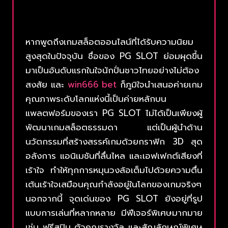
หากพูดถึงเกมสล็อตออนไลน์ที่ได้รับความนิยม
สูงสุดในปัจจุบัน ชื่อของ PG SLOT ย่อมผุดขึ้น
มาเป็นอันดับแรกในใจนักปั่นชาวไทยอย่างไม่ต้อง
สงสัย และ
win666 bet
ก็ภูมิใจนำเสนอค่ายเกม
คุณภาพระดับโลกแห่งนี้เป็นค่ายหลักบน
แพลตฟอร์มของเรา PG SLOT ไม่ได้เป็นเพียงผู้
พัฒนาเกมสล็อตธรรมดา แต่เป็นผู้นำด้าน
นวัตกรรมที่สร้างสรรค์เกมด้วยกราฟิก 3D สุด
อลังการ แอนิเมชันที่ลื่นไหล และเอฟเฟกต์เสียงที่
เร้าใจ ทำให้ทุกการหมุนวงล้อเต็มไปด้วยความตื่น
เต้นเร้าใจเสมือนคุณกำลังอยู่ในโลกของเกมจริงๆ
นอกจากนี้ จุดเด่นของ PG SLOT ยังอยู่ที่รูป
แบบการเล่นที่หลากหลาย มีฟีเจอร์พิเศษมากมาย
เช่น ฟรีสปิน ตัวคูณรางวัล และสัญลักษณ์พิเศษ