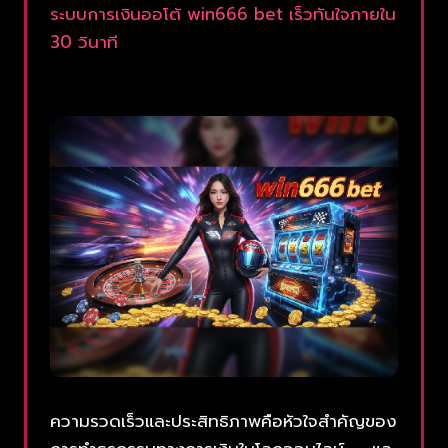
ระบบการเงินออโต้ win666 bet เร็วทันใจภายใน
30 วินาที
ความรวดเร็วและประสิทธิภาพคือหัวใจสำคัญของ