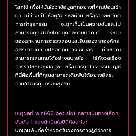
โลกใช้ เพื่อให้มั่นใจว่าข้อมูลทุกอย่างที่คุณป้อนเข้า
มา ไม่ว่าจะเป็นชื่อผู้ใช้ รหัสผ่าน หรือรายละเอียด
การทำธุรกรรม จะถูกเก็บเป็นความลับและไม่
สามารถถูกเข้าถึงโดยบุคคลภายนอกได้ ระบบ
ของเราผ่านการตรวจสอบและรับรองจากองค์กร
อิสระด้านความปลอดภัยทางไซเบอร์ ทำให้คุณ
สามารถเล่นเกมได้อย่างสบายใจ ไร้กังวลเรื่อง
การรั่วไหลของข้อมูล หรือการถูกโจรกรรมบัญชี
ที่นี่คือพื้นที่ที่คุณสามารถเดิมพันได้อย่างอิสระ
ภายใต้การคุ้มครองสูงสุด
เหตุผลที่ win666 bet slot กลายเป็นทางเลือก
อันดับ 1 ของนักปั่นในปีนี้คืออะไร?
นักเดิมพันที่คร่ำหวอดในวงการต่างรู้ดีว่าการ