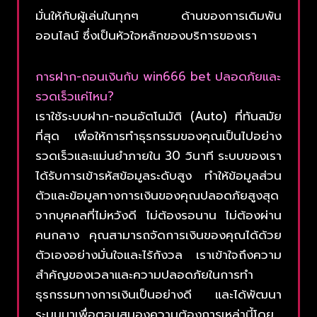
มั่นให้กับผู้เล่นในทุกๆ ด้านของการเดิมพัน
ออนไลน์ ซึ่งเป็นหัวใจหลักของบริการของเรา
การฝาก-ถอนเงินกับ win666 bet ปลอดภัยและ
รวดเร็วแค่ไหน?
เราใช้ระบบฝาก-ถอนอัตโนมัติ (Auto) ที่ทันสมัย
ที่สุด เพื่อให้การทำธุรกรรมของคุณเป็นไปอย่าง
รวดเร็วและแม่นยำภายใน 30 วินาที ระบบของเรา
ได้รับการเข้ารหัสข้อมูลระดับสูง ทำให้ข้อมูลส่วน
ตัวและข้อมูลทางการเงินของคุณปลอดภัยสูงสุด
จากบุคคลที่ไม่หวังดี ไม่ต้องรอนาน ไม่ต้องผ่าน
คนกลาง คุณสามารถจัดการเงินของคุณได้ด้วย
ตัวเองอย่างมั่นใจและไร้กังวล เราเข้าใจถึงความ
สำคัญของเวลาและความปลอดภัยในการทำ
ธุรกรรมทางการเงินเป็นอย่างดี และได้พัฒนา
ระบบมาเพื่อตอบสนองความต้องการเหล่านี้โดย