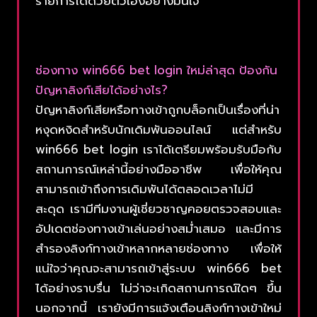
รายการได้ด้วยตัวเองอย่างมั่นใจ
ช่องทาง win666 bet login ใหม่ล่าสุด ป้องกัน
ปัญหาลิงก์เสียได้อย่างไร?
ปัญหาลิงก์เสียหรือทางเข้าถูกบล็อกเป็นเรื่องที่น่า
หงุดหงิดสำหรับนักเดิมพันออนไลน์ แต่สำหรับ
win666 bet login เราได้เตรียมพร้อมรับมือกับ
สถานการณ์เหล่านี้อย่างมืออาชีพ เพื่อให้คุณ
สามารถเข้าถึงการเดิมพันได้ตลอดเวลาไม่มี
สะดุด เรามีทีมงานผู้เชี่ยวชาญคอยตรวจสอบและ
อัปเดตช่องทางเข้าเล่นอย่างสม่ำเสมอ และมีการ
สำรองลิงก์ทางเข้าหลากหลายช่องทาง เพื่อให้
แน่ใจว่าคุณจะสามารถเข้าสู่ระบบ win666 bet
ได้อย่างราบรื่น ไม่ว่าจะเกิดสถานการณ์ใดๆ ขึ้น
นอกจากนี้ เรายังมีการแจ้งเตือนลิงก์ทางเข้าใหม่