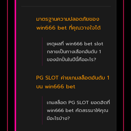
มาตรฐานความปลอดภัยของ
win666 bet ที่คุณวางใจได้
เหตุผลที่ win666 bet slot
กลายเป็นทางเลือกอันดับ 1
ของนักปั่นในปีนี้คืออะไร?
PG SLOT ค่ายเกมสล็อตอันดับ 1
บน win666 bet
เกมสล็อต PG SLOT ยอดฮิตที่
win666 bet คัดสรรมาให้คุณ
มีอะไรบ้าง?