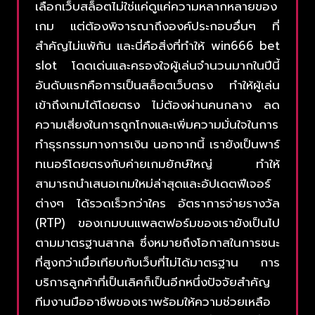
เลือกเว็บสล็อตไม่ใช่แค่ดูแค่ความหลากหลายของ
เกม แต่ต้องพิจารณาถึงองค์ประกอบอื่นๆ ที่
สำคัญไม่แพ้กัน และนี่คือสิ่งที่ทำให้ win666 bet
slot โดดเด่นและครองใจผู้เล่นจำนวนมากในปีนี้
อันดับแรกคือการเป็นสล็อตเว็บตรง ทำให้ผู้เล่น
เข้าถึงเกมได้โดยตรง ไม่ต้องผ่านคนกลาง ลด
ความเสี่ยงในการถูกโกงและเพิ่มความมั่นใจในการ
ทำธุรกรรมทางการเงิน นอกจากนี้ เรายังเป็นพาร์
ทเนอร์โดยตรงกับค่ายเกมยักษ์ใหญ่ ทำให้
สามารถนำเสนอเกมใหม่ล่าสุดและอัปเดตฟีเจอร์
ต่างๆ ได้รวดเร็วกว่าใคร อัตราการจ่ายรางวัล
(RTP) ของเกมบนแพลตฟอร์มของเรายังเป็นไป
ตามมาตรฐานสากล ซึ่งหมายถึงโอกาสในการชนะ
ที่สูงกว่าเมื่อเทียบกับเว็บที่ไม่ได้มาตรฐาน การ
บริการลูกค้าที่เป็นเลิศก็เป็นอีกหนึ่งปัจจัยสำคัญ
ทีมงานมืออาชีพของเราพร้อมให้ความช่วยเหลือ