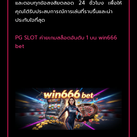
และตอบทุกข้อสงสัยตลอด 24 ชั่วโมง เพื่อให้
คุณได้รับประสบการณ์การเล่นที่ราบรื่นและน่า
ประทับใจที่สุด
PG SLOT ค่ายเกมสล็อตอันดับ 1 บน win666
bet