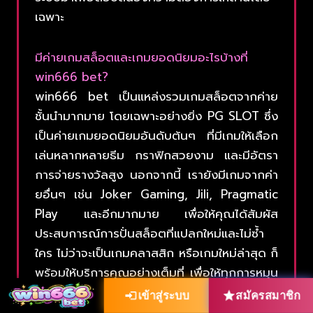
เฉพาะ
มีค่ายเกมสล็อตและเกมยอดนิยมอะไรบ้างที่
win666 bet?
win666 bet เป็นแหล่งรวมเกมสล็อตจากค่าย
ชั้นนำมากมาย โดยเฉพาะอย่างยิ่ง PG SLOT ซึ่ง
เป็นค่ายเกมยอดนิยมอันดับต้นๆ ที่มีเกมให้เลือก
เล่นหลากหลายธีม กราฟิกสวยงาม และมีอัตรา
การจ่ายรางวัลสูง นอกจากนี้ เรายังมีเกมจากค่า
ยอื่นๆ เช่น Joker Gaming, Jili, Pragmatic
Play และอีกมากมาย เพื่อให้คุณได้สัมผัส
ประสบการณ์การปั่นสล็อตที่แปลกใหม่และไม่ซ้ำ
ใคร ไม่ว่าจะเป็นเกมคลาสสิก หรือเกมใหม่ล่าสุด ก็
พร้อมให้บริการคุณอย่างเต็มที่ เพื่อให้ทุกการหมุน
วงล้อของคุณเต็มไปด้วยความสนุกและโอกาสใน
เข้าสู่ระบบ
สมัครสมาชิก
การทำกำไรที่ไม่รู้จบ