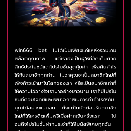
win666 bet ไม่ได้เป็นเพียงแค่แหล่งรวมเกม
สล็อตคุณภาพ แต่เรายังเป็นผู้ให้ที่จัดเต็มด้วย
สิทธิประโยชน์และโปรโมชั่นสุดคุ้มค่า เพื่อคืนกำไร
ให้กับสมาชิกทุกท่าน ไม่ว่าคุณจะเป็นสมาชิกใหม่ที่
เพิ่งก้าวเข้ามาในโลกของเรา หรือเป็นสมาชิกเก่าที่
ให้ความไว้วางใจเรามาอย่างยาวนาน เราก็มีโปรโม
ชั่นที่ตอบโจทย์และเพิ่มโอกาสในการทำกำไรให้กับ
คุณได้อย่างแน่นอน ตั้งแต่โบนัสต้อนรับสมาชิก
ใหม่ที่ให้เครดิตเพิ่มฟรีเมื่อฝากเงินครั้งแรก ไป
จนถึงโปรโมชั่นฝากประจำที่ให้โบนัสพิเศษทุกวัน