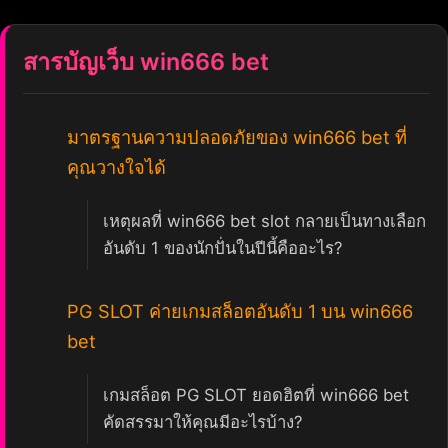
สารบัญเว็บ win666 bet
มาตรฐานความปลอดภัยของ win666 bet ที่
คุณวางใจได้
เหตุผลที่ win666 bet slot กลายเป็นทางเลือก
อันดับ 1 ของนักปั่นในปีนี้คืออะไร?
PG SLOT ค่ายเกมสล็อตอันดับ 1 บน win666
bet
เกมสล็อต PG SLOT ยอดฮิตที่ win666 bet
คัดสรรมาให้คุณมีอะไรบ้าง?