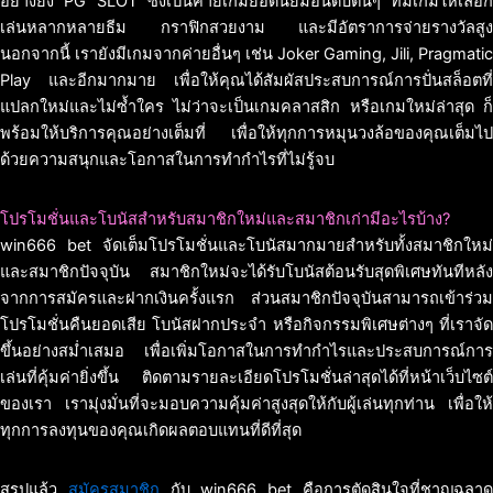
อย่างยิ่ง PG SLOT ซึ่งเป็นค่ายเกมยอดนิยมอันดับต้นๆ ที่มีเกมให้เลือก
เล่นหลากหลายธีม กราฟิกสวยงาม และมีอัตราการจ่ายรางวัลสูง
นอกจากนี้ เรายังมีเกมจากค่ายอื่นๆ เช่น Joker Gaming, Jili, Pragmatic
Play และอีกมากมาย เพื่อให้คุณได้สัมผัสประสบการณ์การปั่นสล็อตที่
แปลกใหม่และไม่ซ้ำใคร ไม่ว่าจะเป็นเกมคลาสสิก หรือเกมใหม่ล่าสุด ก็
พร้อมให้บริการคุณอย่างเต็มที่ เพื่อให้ทุกการหมุนวงล้อของคุณเต็มไป
ด้วยความสนุกและโอกาสในการทำกำไรที่ไม่รู้จบ
โปรโมชั่นและโบนัสสำหรับสมาชิกใหม่และสมาชิกเก่ามีอะไรบ้าง?
win666 bet จัดเต็มโปรโมชั่นและโบนัสมากมายสำหรับทั้งสมาชิกใหม่
และสมาชิกปัจจุบัน สมาชิกใหม่จะได้รับโบนัสต้อนรับสุดพิเศษทันทีหลัง
จากการสมัครและฝากเงินครั้งแรก ส่วนสมาชิกปัจจุบันสามารถเข้าร่วม
โปรโมชั่นคืนยอดเสีย โบนัสฝากประจำ หรือกิจกรรมพิเศษต่างๆ ที่เราจัด
ขึ้นอย่างสม่ำเสมอ เพื่อเพิ่มโอกาสในการทำกำไรและประสบการณ์การ
เล่นที่คุ้มค่ายิ่งขึ้น ติดตามรายละเอียดโปรโมชั่นล่าสุดได้ที่หน้าเว็บไซต์
ของเรา เรามุ่งมั่นที่จะมอบความคุ้มค่าสูงสุดให้กับผู้เล่นทุกท่าน เพื่อให้
ทุกการลงทุนของคุณเกิดผลตอบแทนที่ดีที่สุด
สรุปแล้ว
สมัครสมาชิก
กับ win666 bet คือการตัดสินใจที่ชาญฉลา