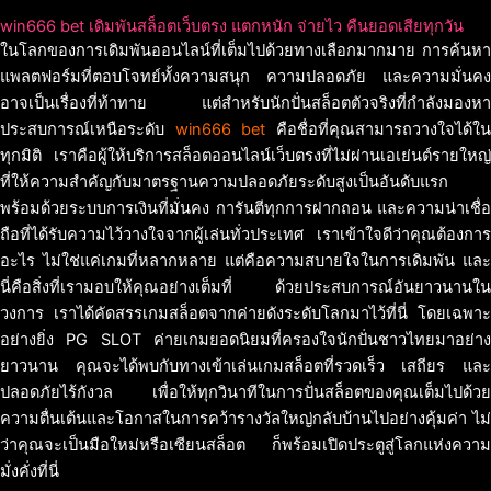
win666 bet เดิมพันสล็อตเว็บตรง แตกหนัก จ่ายไว คืนยอดเสียทุกวัน
ในโลกของการเดิมพันออนไลน์ที่เต็มไปด้วยทางเลือกมากมาย การค้นหา
แพลตฟอร์มที่ตอบโจทย์ทั้งความสนุก ความปลอดภัย และความมั่นคง
อาจเป็นเรื่องที่ท้าทาย แต่สำหรับนักปั่นสล็อตตัวจริงที่กำลังมองหา
ประสบการณ์เหนือระดับ
win666 bet
คือชื่อที่คุณสามารถวางใจได้ใ
ทุกมิติ เราคือผู้ให้บริการสล็อตออนไลน์เว็บตรงที่ไม่ผ่านเอเย่นต์รายใหญ่
ที่ให้ความสำคัญกับมาตรฐานความปลอดภัยระดับสูงเป็นอันดับแรก
พร้อมด้วยระบบการเงินที่มั่นคง การันตีทุกการฝากถอน และความน่าเชื่อ
ถือที่ได้รับความไว้วางใจจากผู้เล่นทั่วประเทศ เราเข้าใจดีว่าคุณต้องการ
อะไร ไม่ใช่แค่เกมที่หลากหลาย แต่คือความสบายใจในการเดิมพัน และ
นี่คือสิ่งที่เรามอบให้คุณอย่างเต็มที่ ด้วยประสบการณ์อันยาวนานใน
วงการ เราได้คัดสรรเกมสล็อตจากค่ายดังระดับโลกมาไว้ที่นี่ โดยเฉพาะ
อย่างยิ่ง PG SLOT ค่ายเกมยอดนิยมที่ครองใจนักปั่นชาวไทยมาอย่าง
ยาวนาน คุณจะได้พบกับทางเข้าเล่นเกมสล็อตที่รวดเร็ว เสถียร และ
ปลอดภัยไร้กังวล เพื่อให้ทุกวินาทีในการปั่นสล็อตของคุณเต็มไปด้วย
ความตื่นเต้นและโอกาสในการคว้ารางวัลใหญ่กลับบ้านไปอย่างคุ้มค่า ไม่
ว่าคุณจะเป็นมือใหม่หรือเซียนสล็อต ก็พร้อมเปิดประตูสู่โลกแห่งความ
มั่งคั่งที่นี่