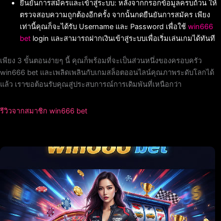
ยืนยันการสมัครและเข้าสู่ระบบ: หลังจากกรอกข้อมูลครบถ้วน ให้
ตรวจสอบความถูกต้องอีกครั้ง จากนั้นกดยืนยันการสมัคร เพียง
เท่านี้คุณก็จะได้รับ Username และ Password เพื่อใช้
win666
bet
login และสามารถฝากเงินเข้าสู่ระบบเพื่อเริ่มเล่นเกมได้ทันที
เพียง 3 ขั้นตอนง่ายๆ นี้ คุณก็พร้อมที่จะเป็นส่วนหนึ่งของครอบครัว
win666 bet และเพลิดเพลินกับเกมสล็อตออนไลน์คุณภาพระดับโลกได้
แล้ว เราขอต้อนรับคุณสู่ประสบการณ์การเดิมพันที่เหนือกว่า
รีวิวจากสมาชิก win666 bet