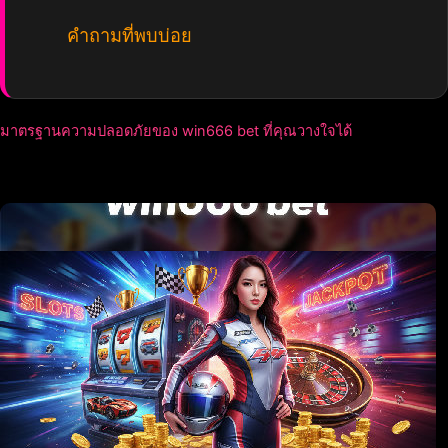
คำถามที่พบบ่อย
มาตรฐานความปลอดภัยของ win666 bet ที่คุณวางใจได้