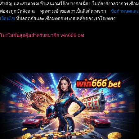
สำคัญ และสามารถเข้าเล่นเกมได้อย่างต่อเนื่อง ไม่ต้องกังวลว่าการเชื่อม
ต่อจะถูกขัดจังหวะ ทุกทางเข้าของเราเป็นลิงก์ตรงจาก
ข้อกำหนดและ
เงื่อนไข
ที่ปลอดภัยและเชื่อมต่อกับระบบหลักของเราโดยตรง
โปรโมชั่นสุดคุ้มสำหรับสมาชิก win666 bet