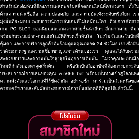
สำหรับนักเดิมพันที่ต้องการแพลตฟอร์มสล็อตออนไลน์ที่ครบวงจร ทั้งใน
ด้านความน่าเชื่อถือ ความปลอดภัย และความบันเทิงระดับพรีเมียม เรา
มุ่งมั่นที่จะมอบประสบการณ์การเล่นเกมที่ไม่เหมือนใคร ด้วยการคัดสรร
เกม PG SLOT ยอดนิยมและเกมจากค่ายชั้นนำอื่นๆ อีกมากมาย ที่มา
พร้อมกับระบบฝาก-ถอนอัตโนมัติที่รวดเร็วทันใจ โปรโมชั่นและโบนัสที่
คุ้มค่า และการบริการลูกค้าที่พร้อมดูแลคุณตลอด 24 ชั่วโมง เราเชื่อมั่น
ว่าด้วยมาตรฐานความเชี่ยวชาญเฉพาะด้านของเรา คุณจะได้รับความ
สะดวกสบายและความมั่นใจสูงสุดในทุกการเดิมพัน ไม่ว่าคุณจะเป็นมือ
ใหม่ที่กำลังมองหาจุดเริ่มต้น หรือนักปั่นมืออาชีพที่ต้องการยกระดับ
ประสบการณ์การเล่นของคุณ win666 bet พร้อมเป็นทางเข้าสู่โลกแห่ง
ความมั่งคั่งและโอกาสที่ไร้ขีดจำกัด อย่ารอช้า! มาร่วมเป็นส่วนหนึ่งของ
ครอบครัวเราและสัมผัสประสบการณ์การปั่นสล็อตที่ดีที่สุดได้แล้ววันนี้.