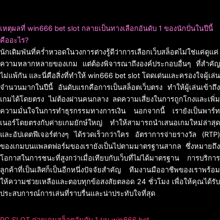
เหตุผลที่ win666 bet slot กลายเป็นทางเลือกอันดับ 1 ของนักปั่นในปีนี้
คืออะไร?
นักเดิมพันที่คร่ำหวอดในวงการต่างรู้ดีว่าการเลือกเว็บสล็อตไม่ใช่แค่ดูแค่
ความหลากหลายของเกม แต่ต้องพิจารณาถึงองค์ประกอบอื่นๆ ที่สำคัญ
ไม่แพ้กัน และนี่คือสิ่งที่ทำให้ win666 bet slot โดดเด่นและครองใจผู้เล่น
จำนวนมากในปีนี้ อันดับแรกคือการเป็นสล็อตเว็บตรง ทำให้ผู้เล่นเข้าถึง
เกมได้โดยตรง ไม่ต้องผ่านคนกลาง ลดความเสี่ยงในการถูกโกงและเพิ่ม
ความมั่นใจในการทำธุรกรรมทางการเงิน นอกจากนี้ เรายังเป็นพาร์ท
เนอร์โดยตรงกับค่ายเกมยักษ์ใหญ่ ทำให้สามารถนำเสนอเกมใหม่ล่าสุด
และอัปเดตฟีเจอร์ต่างๆ ได้รวดเร็วกว่าใคร อัตราการจ่ายรางวัล (RTP)
ของเกมบนแพลตฟอร์มของเรายังเป็นไปตามมาตรฐานสากล ซึ่งหมายถึง
โอกาสในการชนะที่สูงกว่าเมื่อเทียบกับเว็บที่ไม่ได้มาตรฐาน การบริการ
ลูกค้าที่เป็นเลิศก็เป็นอีกหนึ่งปัจจัยสำคัญ ทีมงานมืออาชีพของเราพร้อม
ให้ความช่วยเหลือและตอบทุกข้อสงสัยตลอด 24 ชั่วโมง เพื่อให้คุณได้รับ
ประสบการณ์การเล่นที่ราบรื่นและน่าประทับใจที่สุด
PG SLOT ค่ายเกมสล็อตอันดับ 1 บน win666 bet