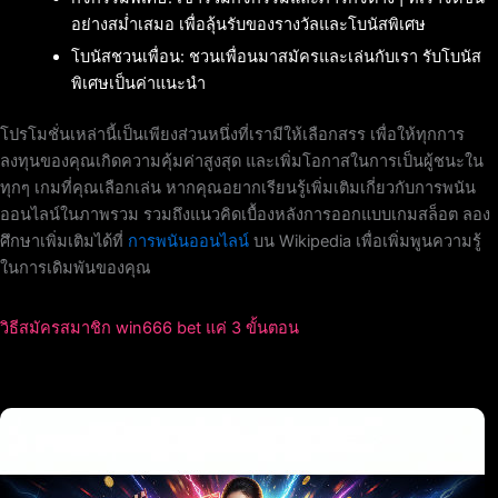
อย่างสม่ำเสมอ เพื่อลุ้นรับของรางวัลและโบนัสพิเศษ
โบนัสชวนเพื่อน: ชวนเพื่อนมาสมัครและเล่นกับเรา รับโบนัส
พิเศษเป็นค่าแนะนำ
โปรโมชั่นเหล่านี้เป็นเพียงส่วนหนึ่งที่เรามีให้เลือกสรร เพื่อให้ทุกการ
ลงทุนของคุณเกิดความคุ้มค่าสูงสุด และเพิ่มโอกาสในการเป็นผู้ชนะใน
ทุกๆ เกมที่คุณเลือกเล่น หากคุณอยากเรียนรู้เพิ่มเติมเกี่ยวกับการพนัน
ออนไลน์ในภาพรวม รวมถึงแนวคิดเบื้องหลังการออกแบบเกมสล็อต ลอง
ศึกษาเพิ่มเติมได้ที่
การพนันออนไลน์
บน Wikipedia เพื่อเพิ่มพูนความรู้
ในการเดิมพันของคุณ
วิธีสมัครสมาชิก win666 bet แค่ 3 ขั้นตอน