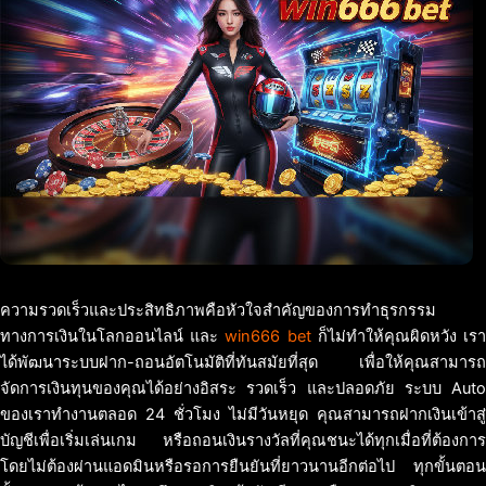
ความรวดเร็วและประสิทธิภาพคือหัวใจสำคัญของการทำธุรกรรม
ทางการเงินในโลกออนไลน์ และ
win666 bet
ก็ไม่ทำให้คุณผิดหวัง เร
ได้พัฒนาระบบฝาก-ถอนอัตโนมัติที่ทันสมัยที่สุด เพื่อให้คุณสามารถ
จัดการเงินทุนของคุณได้อย่างอิสระ รวดเร็ว และปลอดภัย ระบบ Auto
ของเราทำงานตลอด 24 ชั่วโมง ไม่มีวันหยุด คุณสามารถฝากเงินเข้าสู่
บัญชีเพื่อเริ่มเล่นเกม หรือถอนเงินรางวัลที่คุณชนะได้ทุกเมื่อที่ต้องการ
โดยไม่ต้องผ่านแอดมินหรือรอการยืนยันที่ยาวนานอีกต่อไป ทุกขั้นตอน