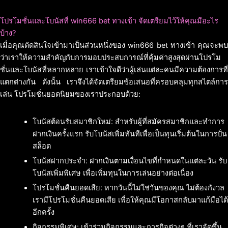
โปรโมชั่นและโบนัสที่ win666 bet ทางเข้า จัดเตรียมไว้ให้คุณมีอะไร
บ้าง?
เมื่อคุณตัดสินใจเข้ามาเป็นส่วนหนึ่งของ win666 bet ทางเข้า คุณจะพบ
ว่าเราให้ความสำคัญกับการมอบประสบการณ์ที่คุ้มค่าสูงสุดผ่านโปรโม
ชั่นและโบนัสที่หลากหลาย เราเข้าใจดีว่าผู้เล่นแต่ละคนมีความต้องการที่
แตกต่างกัน ดังนั้น เราจึงได้จัดเตรียมข้อเสนอที่ครอบคลุมทุกสไตล์การ
เล่น โปรโมชั่นยอดนิยมของเราประกอบด้วย:
โบนัสต้อนรับสมาชิกใหม่: สำหรับผู้ที่สมัครสมาชิกและทำการ
ฝากเงินครั้งแรก รับโบนัสเพิ่มทันทีเพื่อเป็นทุนเริ่มต้นในการปั่น
สล็อต
โบนัสฝากประจำ: ฝากเงินตามเงื่อนไขที่กำหนดในแต่ละวัน รับ
โบนัสเพิ่มพิเศษ เพื่อเพิ่มทุนในการเล่นอย่างต่อเนื่อง
โปรโมชั่นคืนยอดเสีย: หากวันนี้ไม่ใช่วันของคุณ ไม่ต้องกังวล
เรามีโปรโมชั่นคืนยอดเสีย เพื่อให้คุณมีโอกาสกลับมาแก้มือได้
อีกครั้ง
กิจกรรมพิเศษ: เข้าร่วมกิจกรรมและภารกิจต่างๆ ที่เราจัดขึ้น