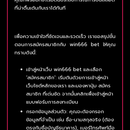
ที่น่าตื่นเต้นกับเราได้ทันที
เพื่อความเข้าใจที่ชัดเจนและรวดเร็ว เราขอสรุปขั้น
ตอนการสมัครสมาชิกกับ win666 bet ให้คุณ
ทราบดังนี้:
เข้าสู่หน้าเว็บ win666 bet และเลือก
‘สมัครสมาชิก’: เริ่มต้นด้วยการเข้าสู่หน้า
เว็บไซต์หลักของเรา และมองหาปุ่ม สมัคร
สมาชิก ที่เด่นชัด จากนั้นคลิกเพื่อเข้าสู่หน้า
แบบฟอร์มการลงทะเบียน
กรอกข้อมูลส่วนตัว: คุณจะต้องกรอก
ข้อมูลที่จำเป็น เช่น ชื่อ-นามสกุลจริง (ต้อง
ตรงกับชื่อบัญชีธนาคาร), เบอร์โทรศัพท์มือ