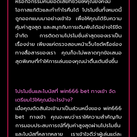
หรือกิจกรรมคืนยอดเสียที่ช่วยให้คุณยังคงมี
โอกาสแก้ตัวและทำกำไรคืนได้ โปรโมชั่นทั้งหมดนี้
ถูกออกแบบมาอย่างเข้าใจ เพื่อให้คุณได้รับความ
คุ้มค่าสูงสุด และสนุกกับการเดิมพันได้อย่างไร้ขีด
จำกัด การติดตามโปรโมชั่นล่าสุดของเราเป็น
เรื่องง่าย เพียงแค่ตรวจสอบหน้าเว็บไซต์หรือช่อง
ทางสื่อสารของเรา คุณก็จะไม่พลาดทุกข้อเสนอ
สุดพิเศษที่ทำให้การเล่นของคุณน่าตื่นเต้นยิ่งขึ้น
โปรโมชั่นและโบนัสที่ win666 bet ทางเข้า จัด
เตรียมไว้ให้คุณมีอะไรบ้าง?
เมื่อคุณตัดสินใจเข้ามาเป็นส่วนหนึ่งของ win666
bet ทางเข้า คุณจะพบว่าเราให้ความสำคัญกับ
การมอบประสบการณ์ที่คุ้มค่าสูงสุดผ่านโปรโมชั่น
และโบนัสที่หลากหลาย เราเข้าใจดีว่าผู้เล่นแต่ละ