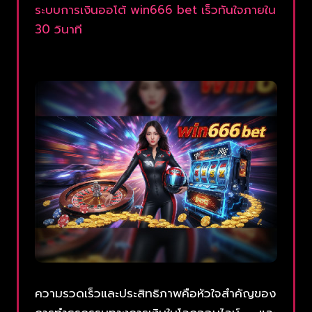
ระบบการเงินออโต้ win666 bet เร็วทันใจภายใน
30 วินาที
ความรวดเร็วและประสิทธิภาพคือหัวใจสำคัญของ