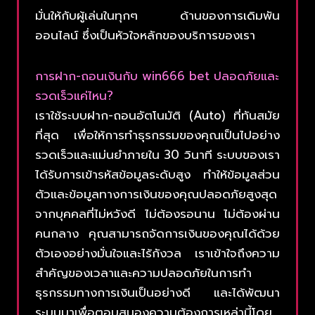
มั่นให้กับผู้เล่นในทุกๆ ด้านของการเดิมพัน
ออนไลน์ ซึ่งเป็นหัวใจหลักของบริการของเรา
การฝาก-ถอนเงินกับ win666 bet ปลอดภัยและ
รวดเร็วแค่ไหน?
เราใช้ระบบฝาก-ถอนอัตโนมัติ (Auto) ที่ทันสมัย
ที่สุด เพื่อให้การทำธุรกรรมของคุณเป็นไปอย่าง
รวดเร็วและแม่นยำภายใน 30 วินาที ระบบของเรา
ได้รับการเข้ารหัสข้อมูลระดับสูง ทำให้ข้อมูลส่วน
ตัวและข้อมูลทางการเงินของคุณปลอดภัยสูงสุด
จากบุคคลที่ไม่หวังดี ไม่ต้องรอนาน ไม่ต้องผ่าน
คนกลาง คุณสามารถจัดการเงินของคุณได้ด้วย
ตัวเองอย่างมั่นใจและไร้กังวล เราเข้าใจถึงความ
สำคัญของเวลาและความปลอดภัยในการทำ
ธุรกรรมทางการเงินเป็นอย่างดี และได้พัฒนา
ระบบมาเพื่อตอบสนองความต้องการเหล่านี้โดย