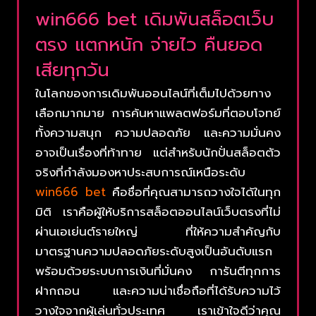
win666 bet เดิมพันสล็อตเว็บ
ตรง แตกหนัก จ่ายไว คืนยอด
เสียทุกวัน
ในโลกของการเดิมพันออนไลน์ที่เต็มไปด้วยทาง
เลือกมากมาย การค้นหาแพลตฟอร์มที่ตอบโจทย์
ทั้งความสนุก ความปลอดภัย และความมั่นคง
อาจเป็นเรื่องที่ท้าทาย แต่สำหรับนักปั่นสล็อตตัว
จริงที่กำลังมองหาประสบการณ์เหนือระดับ
win666 bet
คือชื่อที่คุณสามารถวางใจได้ในทุก
มิติ เราคือผู้ให้บริการสล็อตออนไลน์เว็บตรงที่ไม่
ผ่านเอเย่นต์รายใหญ่ ที่ให้ความสำคัญกับ
มาตรฐานความปลอดภัยระดับสูงเป็นอันดับแรก
พร้อมด้วยระบบการเงินที่มั่นคง การันตีทุกการ
ฝากถอน และความน่าเชื่อถือที่ได้รับความไว้
วางใจจากผู้เล่นทั่วประเทศ เราเข้าใจดีว่าคุณ