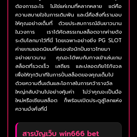
ต้องการอะไร ไม่ใช่แค่เกมที่หลากหลาย แต่คือ
ความสบายใจในการเดิมพัน และนี่คือสิ่งที่เรามอบ
ให้คุณอย่างเต็มที่ ด้วยประสบการณ์อันยาวนาน
ในวงการ เราได้คัดสรรเกมสล็อตจากค่ายดัง
ระดับโลกมาไว้ที่นี่ โดยเฉพาะอย่างยิ่ง PG SLOT
ค่ายเกมยอดนิยมที่ครองใจนักปั่นชาวไทยมา
อย่างยาวนาน คุณจะได้พบกับทางเข้าเล่นเกม
สล็อตที่รวดเร็ว เสถียร และปลอดภัยไร้กังวล
เพื่อให้ทุกวินาทีในการปั่นสล็อตของคุณเต็มไป
ด้วยความตื่นเต้นและโอกาสในการคว้ารางวัล
ใหญ่กลับบ้านไปอย่างคุ้มค่า ไม่ว่าคุณจะเป็นมือ
ใหม่หรือเซียนสล็อต ก็พร้อมเปิดประตูสู่โลกแห่ง
ความมั่งคั่งที่นี่
สารบัญเว็บ win666 bet