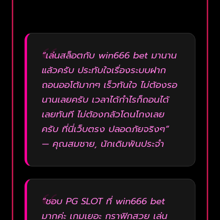
“เล่นสล็อตกับ win666 bet มานาน
แล้วครับ ประทับใจเรื่องระบบฝาก
ถอนออโต้มากๆ เร็วทันใจ ไม่ต้องรอ
นานเลยครับ เวลาได้กำไรก็ถอนได้
เลยทันที ไม่ต้องกลัวโดนโกงเลย
ครับ ที่นี่เว็บตรง ปลอดภัยจริงๆ”
— คุณสมชาย, นักเดิมพันประจำ
“ชอบ PG SLOT ที่ win666 bet
มากค่ะ เกมเยอะ กราฟิกสวย เล่น