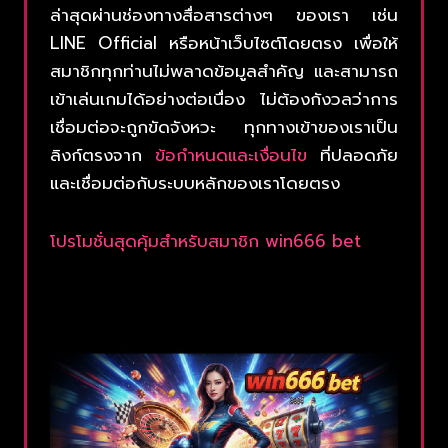
ล่าสุดผ่านช่องทางสื่อสารต่างๆ ของเรา เช่น
LINE Official หรือหน้าเว็บไซต์โดยตรง เพื่อให้
สมาชิกทุกท่านไม่พลาดข้อมูลสำคัญ และสามารถ
เข้าเล่นเกมได้อย่างต่อเนื่อง ไม่ต้องกังวลว่าการ
เชื่อมต่อจะถูกขัดจังหวะ ทุกทางเข้าของเราเป็น
ลิงก์ตรงจาก
ข้อกำหนดและเงื่อนไข
ที่ปลอดภัย
และเชื่อมต่อกับระบบหลักของเราโดยตรง
โปรโมชั่นสุดคุ้มสำหรับสมาชิก win666 bet