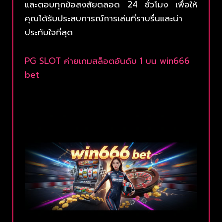
และตอบทุกข้อสงสัยตลอด 24 ชั่วโมง เพื่อให้
คุณได้รับประสบการณ์การเล่นที่ราบรื่นและน่า
ประทับใจที่สุด
PG SLOT ค่ายเกมสล็อตอันดับ 1 บน win666
bet