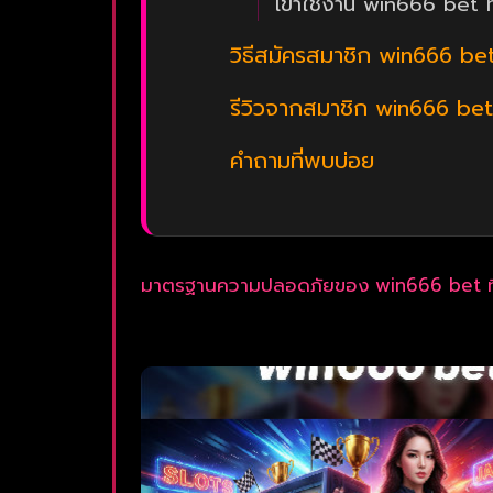
เข้าใช้งาน win666 bet ทา
วิธีสมัครสมาชิก win666 bet
รีวิวจากสมาชิก win666 bet
คำถามที่พบบ่อย
มาตรฐานความปลอดภัยของ win666 bet ที่