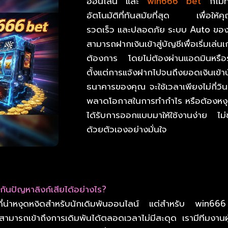
ออนไลน์ และ
win666 bet
ก็ไม่ท
อัตโนมัติที่ทันสมัยที่สุด เพื่อให้
รวดเร็ว และปลอดภัย ระบบ Auto ของเ
สามารถฝากเงินเข้าสู่บัญชีเพื่อเริ่มเล่
ต้องการ โดยไม่ต้องผ่านแอดมินหรือร
ตั้งแต่การแจ้งฝากไปจนถึงยอดเงินเข
ธนาคารของคุณ จะใช้เวลาเพียงไม่กี่วินาท
พลาดโอกาสในการทำกำไร หรือต้องหงุ
ได้รับการออกแบบมาให้ใช้งานง่าย ไม่
ด้วยตัวเองอย่างมั่นใจ
ันปัญหาลิงก์เสียได้อย่างไร?
ื่องที่น่าหงุดหงิดสำหรับนักเดิมพันออนไลน์ แต่สำหรับ win
ุณสามารถเข้าถึงการเดิมพันได้ตลอดเวลาไม่มีสะดุด เรามีทีมง