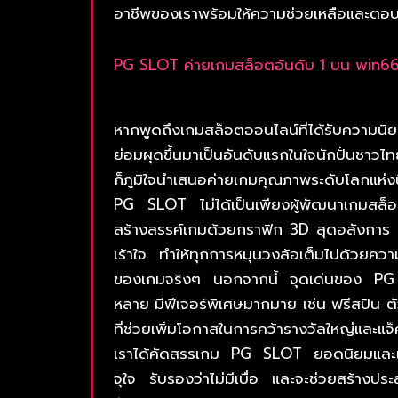
อาชีพของเราพร้อมให้ความช่วยเหลือและตอบทุก
PG SLOT ค่ายเกมสล็อตอันดับ 1 บน win6
หากพูดถึงเกมสล็อตออนไลน์ที่ได้รับความนิ
ย่อมผุดขึ้นมาเป็นอันดับแรกในใจนักปั่นชาว
ก็ภูมิใจนำเสนอค่ายเกมคุณภาพระดับโลกแห่ง
PG SLOT ไม่ได้เป็นเพียงผู้พัฒนาเกมสล็อต
สร้างสรรค์เกมด้วยกราฟิก 3D สุดอลังการ แอน
เร้าใจ ทำให้ทุกการหมุนวงล้อเต็มไปด้วยความ
ของเกมจริงๆ นอกจากนี้ จุดเด่นของ PG S
หลาย มีฟีเจอร์พิเศษมากมาย เช่น ฟรีสปิน 
ที่ช่วยเพิ่มโอกาสในการคว้ารางวัลใหญ่และ
เราได้คัดสรรเกม PG SLOT ยอดนิยมและเกมใ
จุใจ รับรองว่าไม่มีเบื่อ และจะช่วยสร้างประ