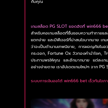
กับคุณ
เกมสล็อต PG SLOT ยอดฮิตที่ win666 bet 
สำหรับคอเกมสล็อตที่ชื่นชอบความท้าทายแล
แตกง่าย และมีฟีเจอร์ที่น่าสนใจมากมาย เกม
ว่าจะเป็นตำนานเทพนิยาย, การผจญภัยในอว
กระจอก, Fortune Ox วัวทองคำนำโชค, Tre
ประทานพรให้คุณ และอีกมากมาย แต่ละเกมถูกอ
อย่างง่ายดาย เราอัปเดตเกมใหม่ๆ จาก PG SL
ระบบการเงินออโต้ win666 bet เร็วทันใจภา