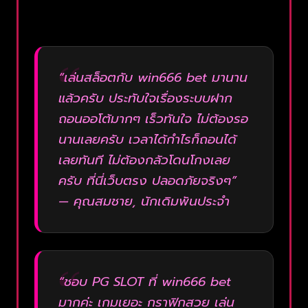
“เล่นสล็อตกับ win666 bet มานาน
แล้วครับ ประทับใจเรื่องระบบฝาก
ถอนออโต้มากๆ เร็วทันใจ ไม่ต้องรอ
นานเลยครับ เวลาได้กำไรก็ถอนได้
เลยทันที ไม่ต้องกลัวโดนโกงเลย
ครับ ที่นี่เว็บตรง ปลอดภัยจริงๆ”
— คุณสมชาย, นักเดิมพันประจำ
“ชอบ PG SLOT ที่ win666 bet
มากค่ะ เกมเยอะ กราฟิกสวย เล่น