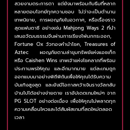
สวยงามตระการตา แต่ยังมาพร้อมกับธีมที่หลาก
หลายตอบโจทย์ทุกความชอบ ไม่ว่าจะเป็นตำนาน
เทพนิยาย, การผจญภัยในอวกาศ, หรือเรื่องราว
สุดแฟนตาซี อย่างเช่น Mahjong Ways 2 ที่นำ
เสนอวัฒนธรรมจีนผ่านการเรียงไพ่นกกระจอก,
Fortune Ox วัวทองคำนำโชค, Treasures of
Aztec ผจญภัยตามล่าขุมทรัพย์แห่งแอซเท็ก
หรือ Caishen Wins เทพเจ้าแห่งโชคลาภที่พร้อม
ประทานพรให้คุณ และอีกมากมาย แต่ละเกมถูก
ออกแบบมาอย่างพิถีพิถันเพื่อให้คุณได้รับความ
บันเทิงสูงสุด และยังมีโอกาสคว้าเงินรางวัลกลับ
บ้านไปได้อย่างง่ายดาย เราอัปเดตเกมใหม่ๆ จาก
PG SLOT อย่างต่อเนื่อง เพื่อให้คุณไม่พลาดทุก
ความเคลื่อนไหวและได้สัมผัสเกมที่สดใหม่ตลอด
เวลา