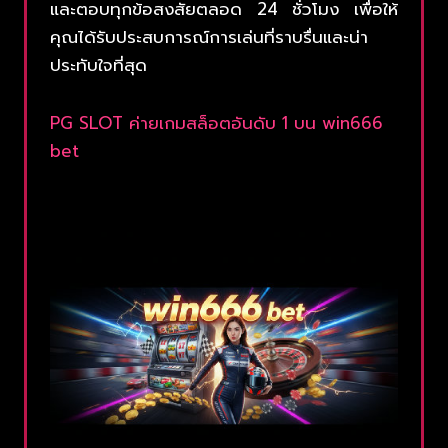
และตอบทุกข้อสงสัยตลอด 24 ชั่วโมง เพื่อให้
คุณได้รับประสบการณ์การเล่นที่ราบรื่นและน่า
ประทับใจที่สุด
PG SLOT ค่ายเกมสล็อตอันดับ 1 บน win666
bet