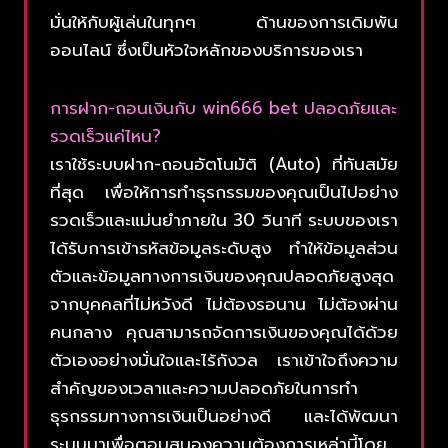
มั่นให้กับผู้เล่นในทุกๆ ด้านของการเดิมพัน
ออนไลน์ ซึ่งเป็นหัวใจหลักของบริการของเรา
การฝาก-ถอนเงินกับ win666 bet ปลอดภัยและ
รวดเร็วแค่ไหน?
เราใช้ระบบฝาก-ถอนอัตโนมัติ (Auto) ที่ทันสมัย
ที่สุด เพื่อให้การทำธุรกรรมของคุณเป็นไปอย่าง
รวดเร็วและแม่นยำภายใน 30 วินาที ระบบของเรา
ได้รับการเข้ารหัสข้อมูลระดับสูง ทำให้ข้อมูลส่วน
ตัวและข้อมูลทางการเงินของคุณปลอดภัยสูงสุด
จากบุคคลที่ไม่หวังดี ไม่ต้องรอนาน ไม่ต้องผ่าน
คนกลาง คุณสามารถจัดการเงินของคุณได้ด้วย
ตัวเองอย่างมั่นใจและไร้กังวล เราเข้าใจถึงความ
สำคัญของเวลาและความปลอดภัยในการทำ
ธุรกรรมทางการเงินเป็นอย่างดี และได้พัฒนา
ระบบมาเพื่อตอบสนองความต้องการเหล่านี้โดย