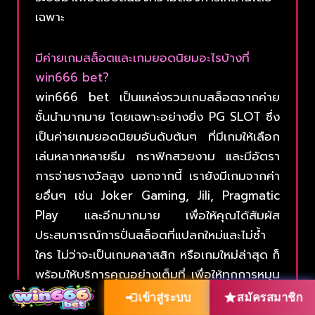
เฉพาะ
มีค่ายเกมสล็อตและเกมยอดนิยมอะไรบ้างที่
win666 bet?
win666 bet เป็นแหล่งรวมเกมสล็อตจากค่าย
ชั้นนำมากมาย โดยเฉพาะอย่างยิ่ง PG SLOT ซึ่ง
เป็นค่ายเกมยอดนิยมอันดับต้นๆ ที่มีเกมให้เลือก
เล่นหลากหลายธีม กราฟิกสวยงาม และมีอัตรา
การจ่ายรางวัลสูง นอกจากนี้ เรายังมีเกมจากค่า
ยอื่นๆ เช่น Joker Gaming, Jili, Pragmatic
Play และอีกมากมาย เพื่อให้คุณได้สัมผัส
ประสบการณ์การปั่นสล็อตที่แปลกใหม่และไม่ซ้ำ
ใคร ไม่ว่าจะเป็นเกมคลาสสิก หรือเกมใหม่ล่าสุด ก็
พร้อมให้บริการคุณอย่างเต็มที่ เพื่อให้ทุกการหมุน
วงล้อของคุณเต็มไปด้วยความสนุกและโอกาสใน
เข้าสู่ระบบ
สมัครสมาชิก
การทำกำไรที่ไม่รู้จบ