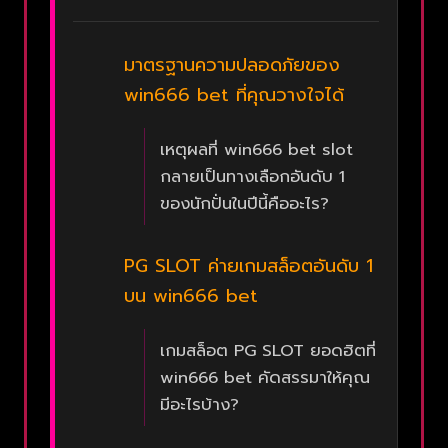
มาตรฐานความปลอดภัยของ
win666 bet ที่คุณวางใจได้
เหตุผลที่ win666 bet slot
กลายเป็นทางเลือกอันดับ 1
ของนักปั่นในปีนี้คืออะไร?
PG SLOT ค่ายเกมสล็อตอันดับ 1
บน win666 bet
เกมสล็อต PG SLOT ยอดฮิตที่
win666 bet คัดสรรมาให้คุณ
มีอะไรบ้าง?