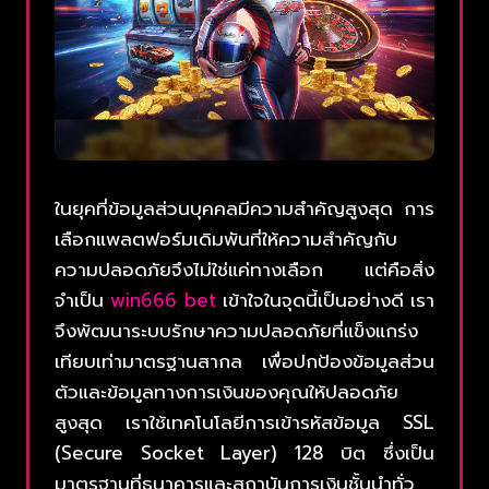
ในยุคที่ข้อมูลส่วนบุคคลมีความสำคัญสูงสุด การ
เลือกแพลตฟอร์มเดิมพันที่ให้ความสำคัญกับ
ความปลอดภัยจึงไม่ใช่แค่ทางเลือก แต่คือสิ่ง
จำเป็น
win666 bet
เข้าใจในจุดนี้เป็นอย่างดี เรา
จึงพัฒนาระบบรักษาความปลอดภัยที่แข็งแกร่ง
เทียบเท่ามาตรฐานสากล เพื่อปกป้องข้อมูลส่วน
ตัวและข้อมูลทางการเงินของคุณให้ปลอดภัย
สูงสุด เราใช้เทคโนโลยีการเข้ารหัสข้อมูล SSL
(Secure Socket Layer) 128 บิต ซึ่งเป็น
มาตรฐานที่ธนาคารและสถาบันการเงินชั้นนำทั่ว