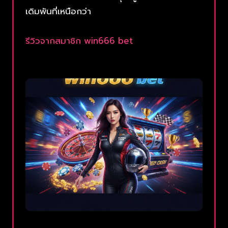
เดิมพันที่เหนือกว่า
รีวิวจากสมาชิก win666 bet