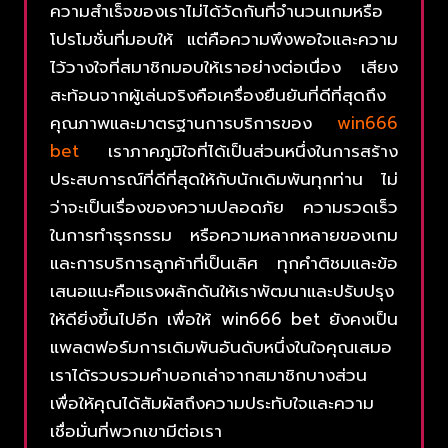
ความสำเร็จของเราไม่ได้วัดกันที่จำนวนเกมหรือ
โปรโมชั่นที่มอบให้ แต่คือความพึงพอใจและความ
ไว้วางใจที่สมาชิกมอบให้เราอย่างต่อเนื่อง เสียง
สะท้อนจากผู้เล่นจริงคือเครื่องยืนยันที่ดีที่สุดถึง
คุณภาพและมาตรฐานการบริการของ
win666
bet
เราภาคภูมิใจที่ได้เป็นส่วนหนึ่งในการสร้าง
ประสบการณ์ที่ดีที่สุดให้กับนักเดิมพันทุกท่าน ไม่
ว่าจะเป็นเรื่องของความปลอดภัย ความรวดเร็ว
ในการทำธุรกรรม หรือความหลากหลายของเกม
และการบริการลูกค้าที่เป็นเลิศ ทุกคำติชมและข้อ
เสนอแนะคือแรงผลักดันให้เราพัฒนาและปรับปรุง
ให้ดียิ่งขึ้นไปอีก เพื่อให้ win666 bet ยังคงเป็น
แพลตฟอร์มการเดิมพันอันดับหนึ่งในใจคุณเสมอ
เราได้รวบรวมคำบอกเล่าจากสมาชิกบางส่วน
เพื่อให้คุณได้สัมผัสถึงความประทับใจและความ
เชื่อมั่นที่พวกเขามีต่อเรา