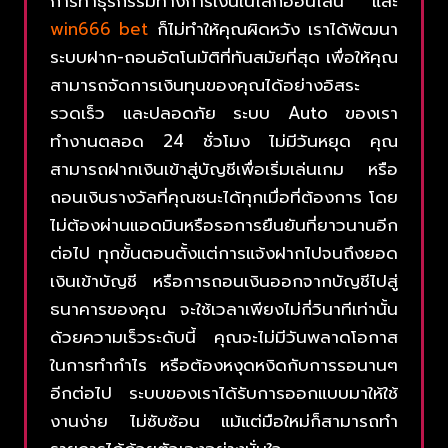
การทำธุรกรรมทางการเงินในโลกออนไลน์ และ
win666 bet
ก็ไม่ทำให้คุณผิดหวัง เราได้พัฒนา
ระบบฝาก-ถอนอัตโนมัติที่ทันสมัยที่สุด เพื่อให้คุณ
สามารถจัดการเงินทุนของคุณได้อย่างอิสระ
รวดเร็ว และปลอดภัย ระบบ Auto ของเรา
ทำงานตลอด 24 ชั่วโมง ไม่มีวันหยุด คุณ
สามารถฝากเงินเข้าสู่บัญชีเพื่อเริ่มเล่นเกม หรือ
ถอนเงินรางวัลที่คุณชนะได้ทุกเมื่อที่ต้องการ โดย
ไม่ต้องผ่านแอดมินหรือรอการยืนยันที่ยาวนานอีก
ต่อไป ทุกขั้นตอนตั้งแต่การแจ้งฝากไปจนถึงยอด
เงินเข้าบัญชี หรือการถอนเงินออกจากบัญชีไปสู่
ธนาคารของคุณ จะใช้เวลาเพียงไม่กี่วินาทีเท่านั้น
ด้วยความเร็วระดับนี้ คุณจะไม่มีวันพลาดโอกาส
ในการทำกำไร หรือต้องหงุดหงิดกับการรอนานๆ
อีกต่อไป ระบบของเราได้รับการออกแบบมาให้ใช้
งานง่าย ไม่ซับซ้อน แม้แต่มือใหม่ก็สามารถทำ