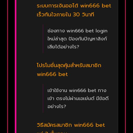
ระบบการเงินออโต้ win666 bet
เร็วทันใจภายใน 30 วินาที
ช่องทาง win666 bet login
ใหม่ล่าสุด ป้องกันปัญหาลิงก์
เสียได้อย่างไร?
โปรโมชั่นสุดคุ้มสำหรับสมาชิก
win666 bet
เข้าใช้งาน win666 bet ทาง
เข้า ตรงไม่ผ่านเอเย่นต์ มีข้อดี
อย่างไร?
วิธีสมัครสมาชิก win666 bet