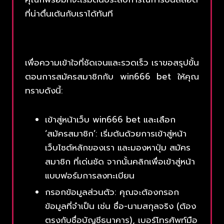
ที่น่าตื่นเต้นกับเราได้ทันที
เพื่อความเข้าใจที่ชัดเจนและรวดเร็ว เราขอสรุปขั้น
ตอนการสมัครสมาชิกกับ win666 bet ให้คุณ
ทราบดังนี้:
เข้าสู่หน้าเว็บ win666 bet และเลือก
‘สมัครสมาชิก’: เริ่มต้นด้วยการเข้าสู่หน้า
เว็บไซต์หลักของเรา และมองหาปุ่ม สมัคร
สมาชิก ที่เด่นชัด จากนั้นคลิกเพื่อเข้าสู่หน้า
แบบฟอร์มการลงทะเบียน
กรอกข้อมูลส่วนตัว: คุณจะต้องกรอก
ข้อมูลที่จำเป็น เช่น ชื่อ-นามสกุลจริง (ต้อง
ตรงกับชื่อบัญชีธนาคาร), เบอร์โทรศัพท์มือ