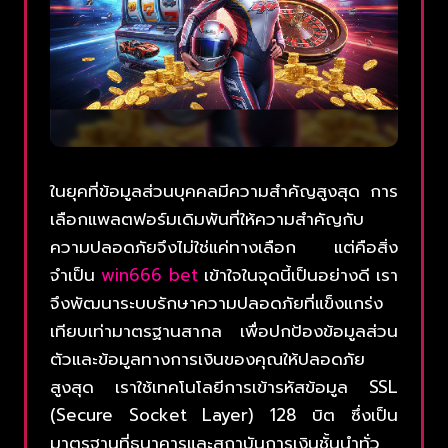
ในยุคที่ข้อมูลส่วนบุคคลมีความสำคัญสูงสุด การ
เลือกแพลตฟอร์มเดิมพันที่ให้ความสำคัญกับ
ความปลอดภัยจึงไม่ใช่แค่ทางเลือก แต่คือสิ่ง
จำเป็น
win666 bet
เข้าใจในจุดนี้เป็นอย่างดี เรา
จึงพัฒนาระบบรักษาความปลอดภัยที่แข็งแกร่ง
เทียบเท่ามาตรฐานสากล เพื่อปกป้องข้อมูลส่วน
ตัวและข้อมูลทางการเงินของคุณให้ปลอดภัย
สูงสุด เราใช้เทคโนโลยีการเข้ารหัสข้อมูล SSL
(Secure Socket Layer) 128 บิต ซึ่งเป็น
มาตรฐานที่ธนาคารและสถาบันการเงินชั้นนำทั่ว