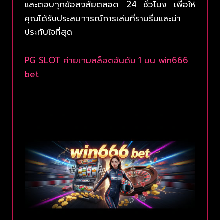
และตอบทุกข้อสงสัยตลอด 24 ชั่วโมง เพื่อให้
คุณได้รับประสบการณ์การเล่นที่ราบรื่นและน่า
ประทับใจที่สุด
PG SLOT ค่ายเกมสล็อตอันดับ 1 บน win666
bet