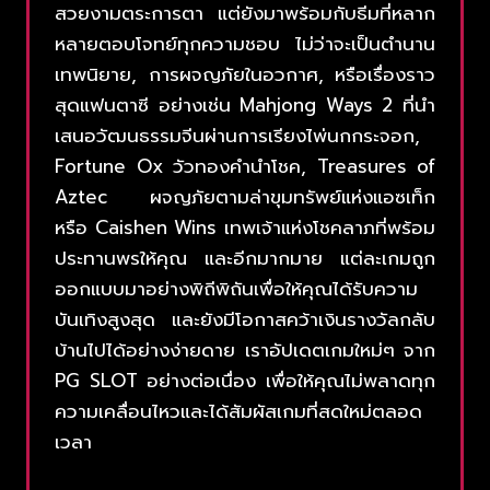
สวยงามตระการตา แต่ยังมาพร้อมกับธีมที่หลาก
หลายตอบโจทย์ทุกความชอบ ไม่ว่าจะเป็นตำนาน
เทพนิยาย, การผจญภัยในอวกาศ, หรือเรื่องราว
สุดแฟนตาซี อย่างเช่น Mahjong Ways 2 ที่นำ
เสนอวัฒนธรรมจีนผ่านการเรียงไพ่นกกระจอก,
Fortune Ox วัวทองคำนำโชค, Treasures of
Aztec ผจญภัยตามล่าขุมทรัพย์แห่งแอซเท็ก
หรือ Caishen Wins เทพเจ้าแห่งโชคลาภที่พร้อม
ประทานพรให้คุณ และอีกมากมาย แต่ละเกมถูก
ออกแบบมาอย่างพิถีพิถันเพื่อให้คุณได้รับความ
บันเทิงสูงสุด และยังมีโอกาสคว้าเงินรางวัลกลับ
บ้านไปได้อย่างง่ายดาย เราอัปเดตเกมใหม่ๆ จาก
PG SLOT อย่างต่อเนื่อง เพื่อให้คุณไม่พลาดทุก
ความเคลื่อนไหวและได้สัมผัสเกมที่สดใหม่ตลอด
เวลา