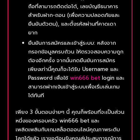
ถือที่สามารถติดต่อได้, เลขบัญชีธนาคาร
สำหรับฝาก-ถอน (เพื่อความปลอดภัยและ
ยืนยันตัวตน), และตั้งรหัสผ่านที่คาดเดา
ยาก
ยืนยันการสมัครและเข้าสู่ระบบ: หลังจาก
กรอกข้อมูลครบถ้วน ให้ตรวจสอบความถูก
ต้องอีกครั้ง จากนั้นกดยืนยันการสมัคร
เพียงเท่านี้คุณก็จะได้รับ Username และ
Password เพื่อใช้
win666 bet
login และ
สามารถฝากเงินเข้าสู่ระบบเพื่อเริ่มเล่นเกม
ได้ทันที
เพียง 3 ขั้นตอนง่ายๆ นี้ คุณก็พร้อมที่จะเป็นส่วน
หนึ่งของครอบครัว win666 bet และ
เพลิดเพลินกับเกมสล็อตออนไลน์คุณภาพระดับ
โลกได้แล้ว เราขอต้อนรับคุณสู่ประสบการณ์การ