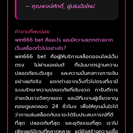
— คุณพงษ์ศักดิ์, ผู้เล่นมือใหม่
คำถามที่พบบ่อย
win666 bet คืออะไร และมีความแตกต่างจาก
เว็บสล็อตทั่วไปอย่างไร?
win666 bet คือผู้ให้บริการสล็อตออนไลน์เว็บ
ตรง ไม่ผ่านเอเย่นต์ ที่เน้นมาตรฐานความ
ปลอดภัยระดับสูง และความมั่นคงทางการเงิน
อย่างแท้จริง แตกต่างจากเว็บทั่วไปตรงที่เรามี
ระบบรักษาความปลอดภัยที่เข้มงวด การันตีการ
จ่ายเงินรางวัลทุกยอด และมีทีมงานผู้เชี่ยวชาญ
คอยดูแลตลอด 24 ชั่วโมง เพื่อให้คุณมั่นใจได้
ว่าการเล่นสล็อตกับเราจะได้รับประสบการณ์ที่ดี
ที่สุด ปลอดภัยที่สุด และยุติธรรมที่สุด เราไม่
เพียงแค่มีเกมที่หลากหลาย แต่ยังสร้างความเชื่อ