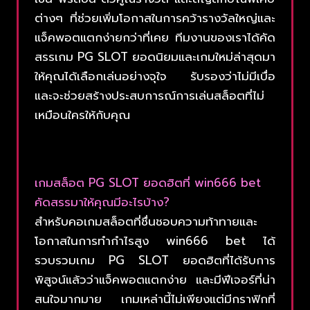
ต่างๆ ที่ช่วยเพิ่มโอกาสในการคว้ารางวัลใหญ่และ
แจ็คพอตแตกง่ายกว่าที่เคย ทีมงานของเราได้คัด
สรรเกม PG SLOT ยอดนิยมและเกมใหม่ล่าสุดมา
ให้คุณได้เลือกเล่นอย่างจุใจ รับรองว่าไม่มีเบื่อ
และจะช่วยสร้างประสบการณ์การเล่นสล็อตที่ไม่
เหมือนใครให้กับคุณ
เกมสล็อต PG SLOT ยอดฮิตที่ win666 bet
คัดสรรมาให้คุณมีอะไรบ้าง?
สำหรับคอเกมสล็อตที่ชื่นชอบความท้าทายและ
โอกาสในการทำกำไรสูง win666 bet ได้
รวบรวมเกม PG SLOT ยอดฮิตที่ได้รับการ
พิสูจน์แล้วว่าแจ็คพอตแตกง่าย และมีฟีเจอร์ที่น่า
สนใจมากมาย เกมเหล่านี้ไม่เพียงแต่มีกราฟิกที่