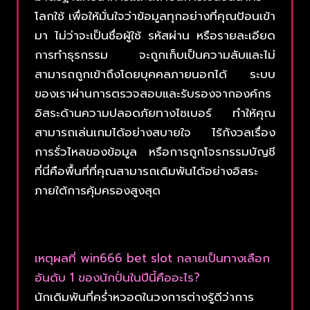
โลกใช้ เพื่อให้มั่นใจว่าข้อมูลทุกอย่างที่คุณป้อนเข้า
มา ไม่ว่าจะเป็นชื่อผู้ใช้ รหัสผ่าน หรือรายละเอียด
การทำธุรกรรม จะถูกเก็บเป็นความลับและไม่
สามารถถูกเข้าถึงโดยบุคคลภายนอกได้ ระบบ
ของเราผ่านการตรวจสอบและรับรองจากองค์กร
อิสระด้านความปลอดภัยทางไซเบอร์ ทำให้คุณ
สามารถเล่นเกมได้อย่างสบายใจ ไร้กังวลเรื่อง
การรั่วไหลของข้อมูล หรือการถูกโจรกรรมบัญชี
ที่นี่คือพื้นที่ที่คุณสามารถเดิมพันได้อย่างอิสระ
ภายใต้การคุ้มครองสูงสุด
เหตุผลที่ win666 bet slot กลายเป็นทางเลือก
อันดับ 1 ของนักปั่นในปีนี้คืออะไร?
นักเดิมพันที่คร่ำหวอดในวงการต่างรู้ดีว่าการ