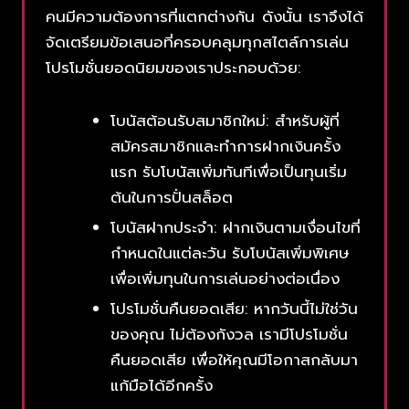
คนมีความต้องการที่แตกต่างกัน ดังนั้น เราจึงได้
จัดเตรียมข้อเสนอที่ครอบคลุมทุกสไตล์การเล่น
โปรโมชั่นยอดนิยมของเราประกอบด้วย:
โบนัสต้อนรับสมาชิกใหม่: สำหรับผู้ที่
สมัครสมาชิกและทำการฝากเงินครั้ง
แรก รับโบนัสเพิ่มทันทีเพื่อเป็นทุนเริ่ม
ต้นในการปั่นสล็อต
โบนัสฝากประจำ: ฝากเงินตามเงื่อนไขที่
กำหนดในแต่ละวัน รับโบนัสเพิ่มพิเศษ
เพื่อเพิ่มทุนในการเล่นอย่างต่อเนื่อง
โปรโมชั่นคืนยอดเสีย: หากวันนี้ไม่ใช่วัน
ของคุณ ไม่ต้องกังวล เรามีโปรโมชั่น
คืนยอดเสีย เพื่อให้คุณมีโอกาสกลับมา
แก้มือได้อีกครั้ง