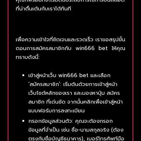
ที่น่าตื่นเต้นกับเราได้ทันที
เพื่อความเข้าใจที่ชัดเจนและรวดเร็ว เราขอสรุปขั้น
ตอนการสมัครสมาชิกกับ win666 bet ให้คุณ
ทราบดังนี้:
เข้าสู่หน้าเว็บ win666 bet และเลือก
‘สมัครสมาชิก’: เริ่มต้นด้วยการเข้าสู่หน้า
เว็บไซต์หลักของเรา และมองหาปุ่ม สมัคร
สมาชิก ที่เด่นชัด จากนั้นคลิกเพื่อเข้าสู่หน้า
แบบฟอร์มการลงทะเบียน
กรอกข้อมูลส่วนตัว: คุณจะต้องกรอก
ข้อมูลที่จำเป็น เช่น ชื่อ-นามสกุลจริง (ต้อง
ตรงกับชื่อบัญชีธนาคาร), เบอร์โทรศัพท์มือ