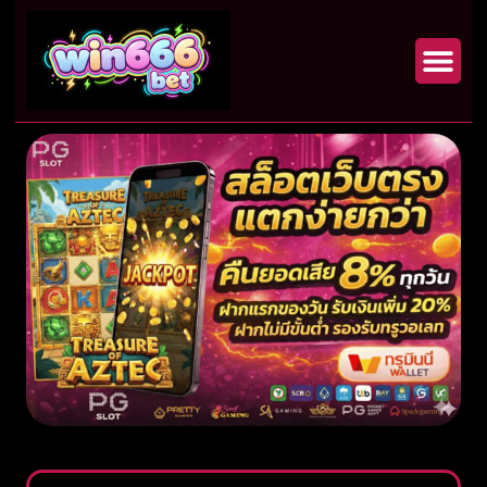
Skip
to
content