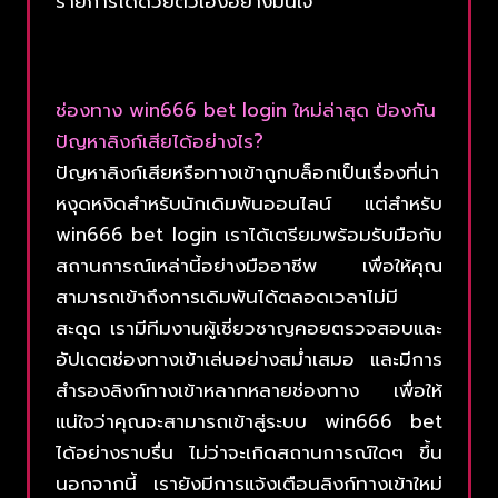
รายการได้ด้วยตัวเองอย่างมั่นใจ
ช่องทาง win666 bet login ใหม่ล่าสุด ป้องกัน
ปัญหาลิงก์เสียได้อย่างไร?
ปัญหาลิงก์เสียหรือทางเข้าถูกบล็อกเป็นเรื่องที่น่า
หงุดหงิดสำหรับนักเดิมพันออนไลน์ แต่สำหรับ
win666 bet login เราได้เตรียมพร้อมรับมือกับ
สถานการณ์เหล่านี้อย่างมืออาชีพ เพื่อให้คุณ
สามารถเข้าถึงการเดิมพันได้ตลอดเวลาไม่มี
สะดุด เรามีทีมงานผู้เชี่ยวชาญคอยตรวจสอบและ
อัปเดตช่องทางเข้าเล่นอย่างสม่ำเสมอ และมีการ
สำรองลิงก์ทางเข้าหลากหลายช่องทาง เพื่อให้
แน่ใจว่าคุณจะสามารถเข้าสู่ระบบ win666 bet
ได้อย่างราบรื่น ไม่ว่าจะเกิดสถานการณ์ใดๆ ขึ้น
นอกจากนี้ เรายังมีการแจ้งเตือนลิงก์ทางเข้าใหม่