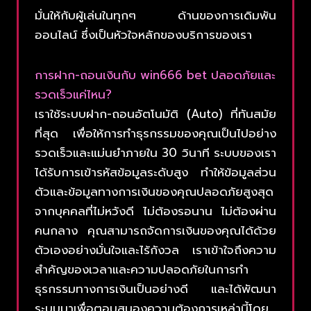
มั่นให้กับผู้เล่นในทุกๆ ด้านของการเดิมพัน
ออนไลน์ ซึ่งเป็นหัวใจหลักของบริการของเรา
การฝาก-ถอนเงินกับ win666 bet ปลอดภัยและ
รวดเร็วแค่ไหน?
เราใช้ระบบฝาก-ถอนอัตโนมัติ (Auto) ที่ทันสมัย
ที่สุด เพื่อให้การทำธุรกรรมของคุณเป็นไปอย่าง
รวดเร็วและแม่นยำภายใน 30 วินาที ระบบของเรา
ได้รับการเข้ารหัสข้อมูลระดับสูง ทำให้ข้อมูลส่วน
ตัวและข้อมูลทางการเงินของคุณปลอดภัยสูงสุด
จากบุคคลที่ไม่หวังดี ไม่ต้องรอนาน ไม่ต้องผ่าน
คนกลาง คุณสามารถจัดการเงินของคุณได้ด้วย
ตัวเองอย่างมั่นใจและไร้กังวล เราเข้าใจถึงความ
สำคัญของเวลาและความปลอดภัยในการทำ
ธุรกรรมทางการเงินเป็นอย่างดี และได้พัฒนา
ระบบมาเพื่อตอบสนองความต้องการเหล่านี้โดย