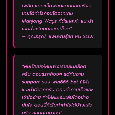
เพลิน แถมแจ็คพอตแตกบ่อยจริงๆ
เคยได้กำไรก้อนโตจากเกม
Mahjong Ways ที่นี่แหละค่ะ แนะนำ
เลยสำหรับคนชอบสล็อต”
— คุณอรุณี, แฟนพันธุ์แท้ PG SLOT
“ผมเป็นมือใหม่เพิ่งเริ่มเล่นสล็อต
ครับ ตอนแรกก็งงๆ แต่ทีมงาน
support ของ win666 bet ให้คำ
แนะนำดีมากครับ ตอบคำถามเร็วและ
เข้าใจง่าย ทำให้ผมเริ่มเล่นได้อย่าง
มั่นใจ ตอนนี้ก็เริ่มทำกำไรได้บ้างแล้ว
ครับ ขอบคุณมากๆ”