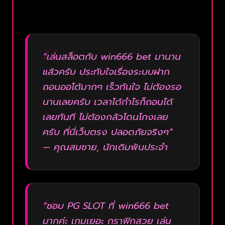
“เล่นสล็อตกับ win666 bet มานาน
แล้วครับ ประทับใจเรื่องระบบฝาก
ถอนออโต้มากๆ เร็วทันใจ ไม่ต้องรอ
นานเลยครับ เวลาได้กำไรก็ถอนได้
เลยทันที ไม่ต้องกลัวโดนโกงเลย
ครับ ที่นี่เว็บตรง ปลอดภัยจริงๆ”
— คุณสมชาย, นักเดิมพันประจำ
“ชอบ PG SLOT ที่ win666 bet
มากค่ะ เกมเยอะ กราฟิกสวย เล่น