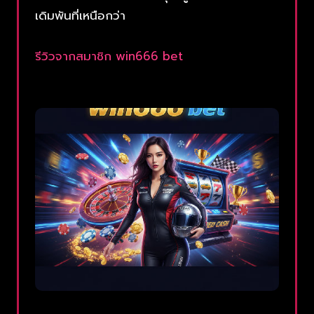
เดิมพันที่เหนือกว่า
รีวิวจากสมาชิก win666 bet