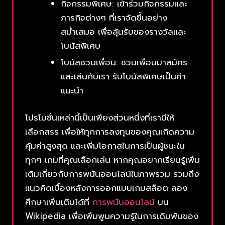
กิจกรรมพิเศษ: เข้าร่วมกิจกรรมและ
ภารกิจต่างๆ ที่เราจัดขึ้นอย่าง
สม่ำเสมอ เพื่อลุ้นรับของรางวัลและ
โบนัสพิเศษ
โบนัสชวนเพื่อน: ชวนเพื่อนมาสมัคร
และเล่นกับเรา รับโบนัสพิเศษเป็นค่า
แนะนำ
โปรโมชั่นเหล่านี้เป็นเพียงส่วนหนึ่งที่เรามีให้
เลือกสรร เพื่อให้ทุกการลงทุนของคุณเกิดความ
คุ้มค่าสูงสุด และเพิ่มโอกาสในการเป็นผู้ชนะใน
ทุกๆ เกมที่คุณเลือกเล่น หากคุณอยากเรียนรู้เพิ่ม
เติมเกี่ยวกับการพนันออนไลน์ในภาพรวม รวมถึง
แนวคิดเบื้องหลังการออกแบบเกมสล็อต ลอง
ศึกษาเพิ่มเติมได้ที่
การพนันออนไลน์
บน
Wikipedia เพื่อเพิ่มพูนความรู้ในการเดิมพันของ