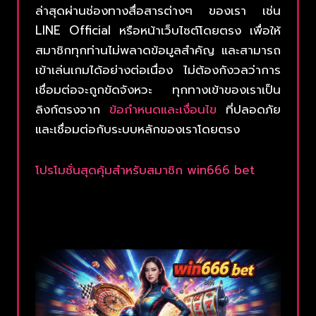
ล่าสุดผ่านช่องทางสื่อสารต่างๆ ของเรา เช่น
LINE Official หรือหน้าเว็บไซต์โดยตรง เพื่อให้
สมาชิกทุกท่านไม่พลาดข้อมูลสำคัญ และสามารถ
เข้าเล่นเกมได้อย่างต่อเนื่อง ไม่ต้องกังวลว่าการ
เชื่อมต่อจะถูกขัดจังหวะ ทุกทางเข้าของเราเป็น
ลิงก์ตรงจาก
ข้อกำหนดและเงื่อนไข
ที่ปลอดภัย
และเชื่อมต่อกับระบบหลักของเราโดยตรง
โปรโมชั่นสุดคุ้มสำหรับสมาชิก win666 bet