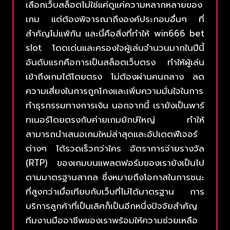
เลือกเว็บสล็อตไม่ใช่แค่ดูแค่ความหลากหลายของ
เกม แต่ต้องพิจารณาถึงองค์ประกอบอื่นๆ ที่
สำคัญไม่แพ้กัน และนี่คือสิ่งที่ทำให้ win666 bet
slot โดดเด่นและครองใจผู้เล่นจำนวนมากในปีนี้
อันดับแรกคือการเป็นสล็อตเว็บตรง ทำให้ผู้เล่น
เข้าถึงเกมได้โดยตรง ไม่ต้องผ่านคนกลาง ลด
ความเสี่ยงในการถูกโกงและเพิ่มความมั่นใจในการ
ทำธุรกรรมทางการเงิน นอกจากนี้ เรายังเป็นพาร์
ทเนอร์โดยตรงกับค่ายเกมยักษ์ใหญ่ ทำให้
สามารถนำเสนอเกมใหม่ล่าสุดและอัปเดตฟีเจอร์
ต่างๆ ได้รวดเร็วกว่าใคร อัตราการจ่ายรางวัล
(RTP) ของเกมบนแพลตฟอร์มของเรายังเป็นไป
ตามมาตรฐานสากล ซึ่งหมายถึงโอกาสในการชนะ
ที่สูงกว่าเมื่อเทียบกับเว็บที่ไม่ได้มาตรฐาน การ
บริการลูกค้าที่เป็นเลิศก็เป็นอีกหนึ่งปัจจัยสำคัญ
ทีมงานมืออาชีพของเราพร้อมให้ความช่วยเหลือ