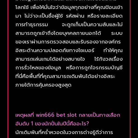
โลกใช้ เพื่อให้มั่นใจว่าข้อมูลทุกอย่างที่คุณป้อนเข้า
มา ไม่ว่าจะเป็นชื่อผู้ใช้ รหัสผ่าน หรือรายละเอียด
การทำธุรกรรม จะถูกเก็บเป็นความลับและไม่
สามารถถูกเข้าถึงโดยบุคคลภายนอกได้ ระบบ
ของเราผ่านการตรวจสอบและรับรองจากองค์กร
อิสระด้านความปลอดภัยทางไซเบอร์ ทำให้คุณ
สามารถเล่นเกมได้อย่างสบายใจ ไร้กังวลเรื่อง
การรั่วไหลของข้อมูล หรือการถูกโจรกรรมบัญชี
ที่นี่คือพื้นที่ที่คุณสามารถเดิมพันได้อย่างอิสระ
ภายใต้การคุ้มครองสูงสุด
เหตุผลที่ win666 bet slot กลายเป็นทางเลือก
อันดับ 1 ของนักปั่นในปีนี้คืออะไร?
นักเดิมพันที่คร่ำหวอดในวงการต่างรู้ดีว่าการ