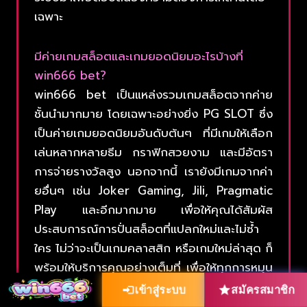
เฉพาะ
มีค่ายเกมสล็อตและเกมยอดนิยมอะไรบ้างที่
win666 bet?
win666 bet เป็นแหล่งรวมเกมสล็อตจากค่าย
ชั้นนำมากมาย โดยเฉพาะอย่างยิ่ง PG SLOT ซึ่ง
เป็นค่ายเกมยอดนิยมอันดับต้นๆ ที่มีเกมให้เลือก
เล่นหลากหลายธีม กราฟิกสวยงาม และมีอัตรา
การจ่ายรางวัลสูง นอกจากนี้ เรายังมีเกมจากค่า
ยอื่นๆ เช่น Joker Gaming, Jili, Pragmatic
Play และอีกมากมาย เพื่อให้คุณได้สัมผัส
ประสบการณ์การปั่นสล็อตที่แปลกใหม่และไม่ซ้ำ
ใคร ไม่ว่าจะเป็นเกมคลาสสิก หรือเกมใหม่ล่าสุด ก็
พร้อมให้บริการคุณอย่างเต็มที่ เพื่อให้ทุกการหมุน
วงล้อของคุณเต็มไปด้วยความสนุกและโอกาสใน
เข้าสู่ระบบ
สมัครสมาชิก
การทำกำไรที่ไม่รู้จบ