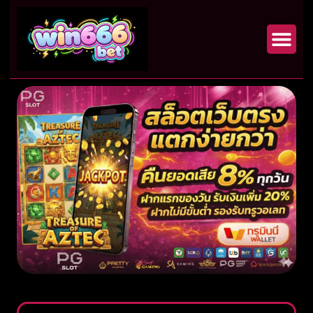
Skip
to
content