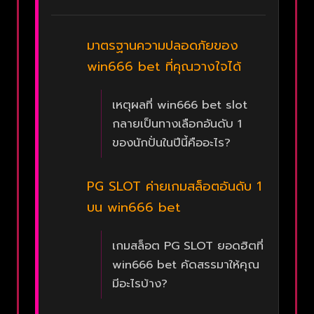
มาตรฐานความปลอดภัยของ
win666 bet ที่คุณวางใจได้
เหตุผลที่ win666 bet slot
กลายเป็นทางเลือกอันดับ 1
ของนักปั่นในปีนี้คืออะไร?
PG SLOT ค่ายเกมสล็อตอันดับ 1
บน win666 bet
เกมสล็อต PG SLOT ยอดฮิตที่
win666 bet คัดสรรมาให้คุณ
มีอะไรบ้าง?