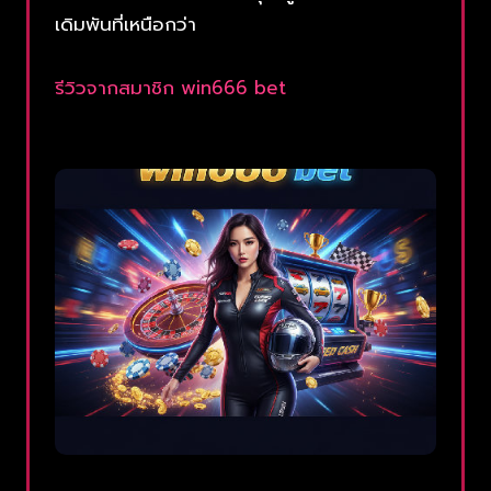
เดิมพันที่เหนือกว่า
รีวิวจากสมาชิก win666 bet