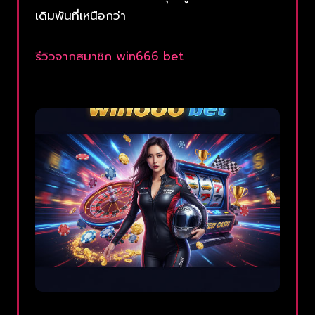
เดิมพันที่เหนือกว่า
รีวิวจากสมาชิก win666 bet