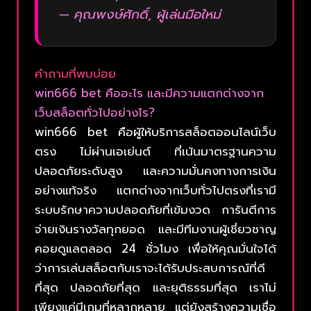
— คุณพงษ์ศักดิ์, ผู้เล่นมือใหม่
คำถามที่พบบ่อย
win666 bet คืออะไร และมีความแตกต่างจาก
เว็บสล็อตทั่วไปอย่างไร?
win666 bet คือผู้ให้บริการสล็อตออนไลน์เว็บ
ตรง ไม่ผ่านเอเย่นต์ ที่เน้นมาตรฐานความ
ปลอดภัยระดับสูง และความมั่นคงทางการเงิน
อย่างแท้จริง แตกต่างจากเว็บทั่วไปตรงที่เรามี
ระบบรักษาความปลอดภัยที่เข้มงวด การันตีการ
จ่ายเงินรางวัลทุกยอด และมีทีมงานผู้เชี่ยวชาญ
คอยดูแลตลอด 24 ชั่วโมง เพื่อให้คุณมั่นใจได้
ว่าการเล่นสล็อตกับเราจะได้รับประสบการณ์ที่ดี
ที่สุด ปลอดภัยที่สุด และยุติธรรมที่สุด เราไม่
เพียงแค่มีเกมที่หลากหลาย แต่ยังสร้างความเชื่อ