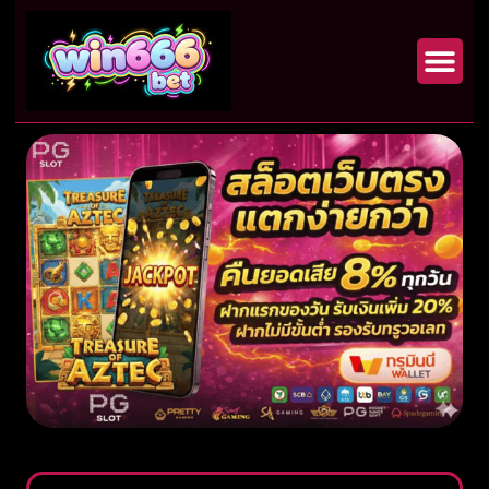
Skip
to
content