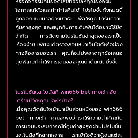
หรือกิจกรรมคืนยอดเสียที่ช่วยให้คุณยังคงมี
โอกาสแก้ตัวและทำกำไรคืนได้ โปรโมชั่นทั้งหมดนี้
ถูกออกแบบมาอย่างเข้าใจ เพื่อให้คุณได้รับความ
คุ้มค่าสูงสุด และสนุกกับการเดิมพันได้อย่างไร้ขีด
จำกัด การติดตามโปรโมชั่นล่าสุดของเราเป็น
เรื่องง่าย เพียงแค่ตรวจสอบหน้าเว็บไซต์หรือช่อง
ทางสื่อสารของเรา คุณก็จะไม่พลาดทุกข้อเสนอ
สุดพิเศษที่ทำให้การเล่นของคุณน่าตื่นเต้นยิ่งขึ้น
โปรโมชั่นและโบนัสที่ win666 bet ทางเข้า จัด
เตรียมไว้ให้คุณมีอะไรบ้าง?
เมื่อคุณตัดสินใจเข้ามาเป็นส่วนหนึ่งของ win666
bet ทางเข้า คุณจะพบว่าเราให้ความสำคัญกับ
การมอบประสบการณ์ที่คุ้มค่าสูงสุดผ่านโปรโมชั่น
และโบนัสที่หลากหลาย เราเข้าใจดีว่าผู้เล่นแต่ละ