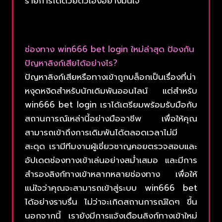
รายการได้ด้วยตัวเองอย่างมั่นใจ
ช่องทาง win666 bet login ใหม่ล่าสุด ป้องกัน
ปัญหาลิงก์เสียได้อย่างไร?
ปัญหาลิงก์เสียหรือทางเข้าถูกบล็อกเป็นเรื่องที่น่า
หงุดหงิดสำหรับนักเดิมพันออนไลน์ แต่สำหรับ
win666 bet login เราได้เตรียมพร้อมรับมือกับ
สถานการณ์เหล่านี้อย่างมืออาชีพ เพื่อให้คุณ
สามารถเข้าถึงการเดิมพันได้ตลอดเวลาไม่มี
สะดุด เรามีทีมงานผู้เชี่ยวชาญคอยตรวจสอบและ
อัปเดตช่องทางเข้าเล่นอย่างสม่ำเสมอ และมีการ
สำรองลิงก์ทางเข้าหลากหลายช่องทาง เพื่อให้
แน่ใจว่าคุณจะสามารถเข้าสู่ระบบ win666 bet
ได้อย่างราบรื่น ไม่ว่าจะเกิดสถานการณ์ใดๆ ขึ้น
นอกจากนี้ เรายังมีการแจ้งเตือนลิงก์ทางเข้าใหม่