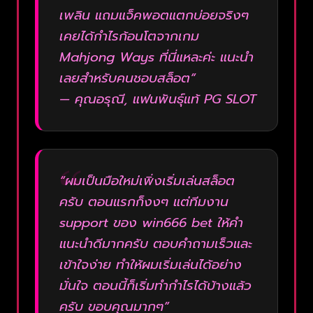
เพลิน แถมแจ็คพอตแตกบ่อยจริงๆ
เคยได้กำไรก้อนโตจากเกม
Mahjong Ways ที่นี่แหละค่ะ แนะนำ
เลยสำหรับคนชอบสล็อต”
— คุณอรุณี, แฟนพันธุ์แท้ PG SLOT
“ผมเป็นมือใหม่เพิ่งเริ่มเล่นสล็อต
ครับ ตอนแรกก็งงๆ แต่ทีมงาน
support ของ win666 bet ให้คำ
แนะนำดีมากครับ ตอบคำถามเร็วและ
เข้าใจง่าย ทำให้ผมเริ่มเล่นได้อย่าง
มั่นใจ ตอนนี้ก็เริ่มทำกำไรได้บ้างแล้ว
ครับ ขอบคุณมากๆ”