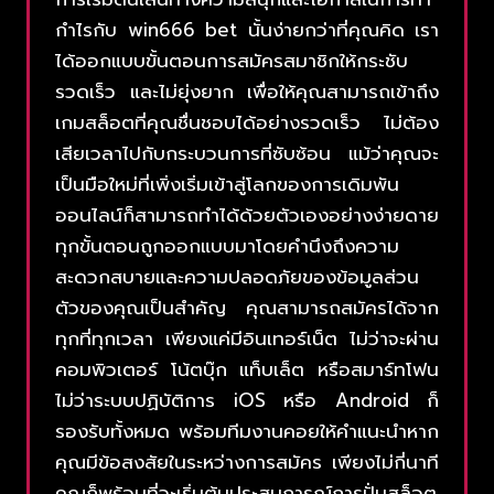
กำไรกับ win666 bet นั้นง่ายกว่าที่คุณคิด เรา
ได้ออกแบบขั้นตอนการสมัครสมาชิกให้กระชับ
รวดเร็ว และไม่ยุ่งยาก เพื่อให้คุณสามารถเข้าถึง
เกมสล็อตที่คุณชื่นชอบได้อย่างรวดเร็ว ไม่ต้อง
เสียเวลาไปกับกระบวนการที่ซับซ้อน แม้ว่าคุณจะ
เป็นมือใหม่ที่เพิ่งเริ่มเข้าสู่โลกของการเดิมพัน
ออนไลน์ก็สามารถทำได้ด้วยตัวเองอย่างง่ายดาย
ทุกขั้นตอนถูกออกแบบมาโดยคำนึงถึงความ
สะดวกสบายและความปลอดภัยของข้อมูลส่วน
ตัวของคุณเป็นสำคัญ คุณสามารถสมัครได้จาก
ทุกที่ทุกเวลา เพียงแค่มีอินเทอร์เน็ต ไม่ว่าจะผ่าน
คอมพิวเตอร์ โน้ตบุ๊ก แท็บเล็ต หรือสมาร์ทโฟน
ไม่ว่าระบบปฏิบัติการ iOS หรือ Android ก็
รองรับทั้งหมด พร้อมทีมงานคอยให้คำแนะนำหาก
คุณมีข้อสงสัยในระหว่างการสมัคร เพียงไม่กี่นาที
คุณก็พร้อมที่จะเริ่มต้นประสบการณ์การปั่นสล็อต