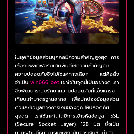
ในยุคที่ข้อมูลส่วนบุคคลมีความสำคัญสูงสุด การ
เลือกแพลตฟอร์มเดิมพันที่ให้ความสำคัญกับ
ความปลอดภัยจึงไม่ใช่แค่ทางเลือก แต่คือสิ่ง
จำเป็น
win666 bet
เข้าใจในจุดนี้เป็นอย่างดี เรา
จึงพัฒนาระบบรักษาความปลอดภัยที่แข็งแกร่ง
เทียบเท่ามาตรฐานสากล เพื่อปกป้องข้อมูลส่วน
ตัวและข้อมูลทางการเงินของคุณให้ปลอดภัย
สูงสุด เราใช้เทคโนโลยีการเข้ารหัสข้อมูล SSL
(Secure Socket Layer) 128 บิต ซึ่งเป็น
มาตรฐานที่ธนาคารและสถาบันการเงินชั้นนำทั่ว