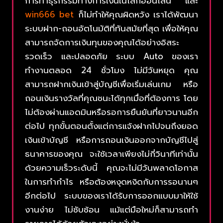
การทำธุรกรรมทางการเงินในโลกออนไลน์ และ
win666 bet
ก็ไม่ทำให้คุณผิดหวัง เราได้พัฒนา
ระบบฝาก-ถอนอัตโนมัติที่ทันสมัยที่สุด เพื่อให้คุณ
สามารถจัดการเงินทุนของคุณได้อย่างอิสระ
รวดเร็ว และปลอดภัย ระบบ Auto ของเรา
ทำงานตลอด 24 ชั่วโมง ไม่มีวันหยุด คุณ
สามารถฝากเงินเข้าสู่บัญชีเพื่อเริ่มเล่นเกม หรือ
ถอนเงินรางวัลที่คุณชนะได้ทุกเมื่อที่ต้องการ โดย
ไม่ต้องผ่านแอดมินหรือรอการยืนยันที่ยาวนานอีก
ต่อไป ทุกขั้นตอนตั้งแต่การแจ้งฝากไปจนถึงยอด
เงินเข้าบัญชี หรือการถอนเงินออกจากบัญชีไปสู่
ธนาคารของคุณ จะใช้เวลาเพียงไม่กี่วินาทีเท่านั้น
ด้วยความเร็วระดับนี้ คุณจะไม่มีวันพลาดโอกาส
ในการทำกำไร หรือต้องหงุดหงิดกับการรอนานๆ
อีกต่อไป ระบบของเราได้รับการออกแบบมาให้ใช้
งานง่าย ไม่ซับซ้อน แม้แต่มือใหม่ก็สามารถทำ