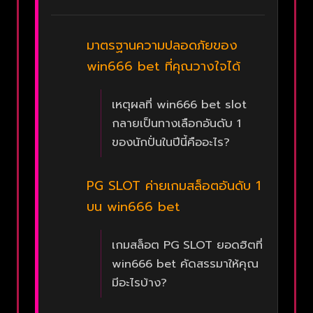
มาตรฐานความปลอดภัยของ
win666 bet ที่คุณวางใจได้
เหตุผลที่ win666 bet slot
กลายเป็นทางเลือกอันดับ 1
ของนักปั่นในปีนี้คืออะไร?
PG SLOT ค่ายเกมสล็อตอันดับ 1
บน win666 bet
เกมสล็อต PG SLOT ยอดฮิตที่
win666 bet คัดสรรมาให้คุณ
มีอะไรบ้าง?