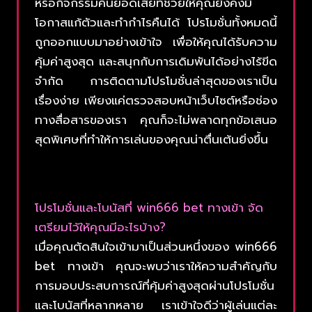
หรือกิจกรรมคืนยอดเสียที่ช่วยให้คุณยังคงมี
โอกาสแก้ตัวและทำกำไรคืนได้ โปรโมชั่นทั้งหมดนี้
ถูกออกแบบมาอย่างเข้าใจ เพื่อให้คุณได้รับความ
คุ้มค่าสูงสุด และสนุกกับการเดิมพันได้อย่างไร้ขีด
จำกัด การติดตามโปรโมชั่นล่าสุดของเราเป็น
เรื่องง่าย เพียงแค่ตรวจสอบหน้าเว็บไซต์หรือช่อง
ทางสื่อสารของเรา คุณก็จะไม่พลาดทุกข้อเสนอ
สุดพิเศษที่ทำให้การเล่นของคุณน่าตื่นเต้นยิ่งขึ้น
โปรโมชั่นและโบนัสที่ win666 bet ทางเข้า จัด
เตรียมไว้ให้คุณมีอะไรบ้าง?
เมื่อคุณตัดสินใจเข้ามาเป็นส่วนหนึ่งของ win666
bet ทางเข้า คุณจะพบว่าเราให้ความสำคัญกับ
การมอบประสบการณ์ที่คุ้มค่าสูงสุดผ่านโปรโมชั่น
และโบนัสที่หลากหลาย เราเข้าใจดีว่าผู้เล่นแต่ละ