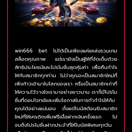
win666 bet ไม่ได้เป็นเพียงแค่แหล่งรวมเกม
สล็อตคุณภาพ แต่เรายังเป็นผู้ให้ที่จัดเต็มด้วย
สิทธิประโยชน์และโปรโมชั่นสุดคุ้มค่า เพื่อคืนกำไร
ให้กับสมาชิกทุกท่าน ไม่ว่าคุณจะเป็นสมาชิกใหม่ที่
เพิ่งก้าวเข้ามาในโลกของเรา หรือเป็นสมาชิกเก่าที่
ให้ความไว้วางใจเรามาอย่างยาวนาน เราก็มีโปรโม
ชั่นที่ตอบโจทย์และเพิ่มโอกาสในการทำกำไรให้กับ
คุณได้อย่างแน่นอน ตั้งแต่โบนัสต้อนรับสมาชิก
ใหม่ที่ให้เครดิตเพิ่มฟรีเมื่อฝากเงินครั้งแรก ไป
จนถึงโปรโมชั่นฝากประจำที่ให้โบนัสพิเศษทุกวัน