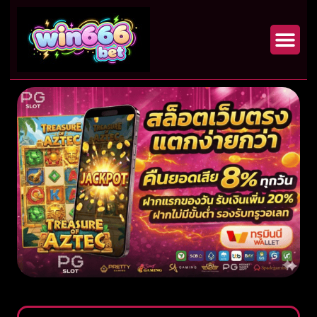
Skip
to
content