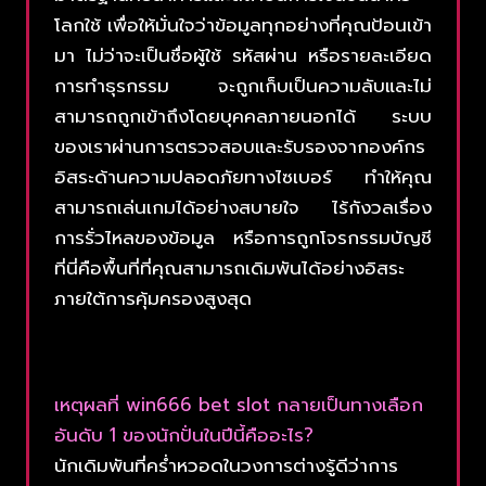
โลกใช้ เพื่อให้มั่นใจว่าข้อมูลทุกอย่างที่คุณป้อนเข้า
มา ไม่ว่าจะเป็นชื่อผู้ใช้ รหัสผ่าน หรือรายละเอียด
การทำธุรกรรม จะถูกเก็บเป็นความลับและไม่
สามารถถูกเข้าถึงโดยบุคคลภายนอกได้ ระบบ
ของเราผ่านการตรวจสอบและรับรองจากองค์กร
อิสระด้านความปลอดภัยทางไซเบอร์ ทำให้คุณ
สามารถเล่นเกมได้อย่างสบายใจ ไร้กังวลเรื่อง
การรั่วไหลของข้อมูล หรือการถูกโจรกรรมบัญชี
ที่นี่คือพื้นที่ที่คุณสามารถเดิมพันได้อย่างอิสระ
ภายใต้การคุ้มครองสูงสุด
เหตุผลที่ win666 bet slot กลายเป็นทางเลือก
อันดับ 1 ของนักปั่นในปีนี้คืออะไร?
นักเดิมพันที่คร่ำหวอดในวงการต่างรู้ดีว่าการ