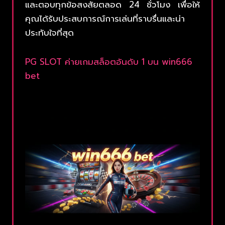
และตอบทุกข้อสงสัยตลอด 24 ชั่วโมง เพื่อให้
คุณได้รับประสบการณ์การเล่นที่ราบรื่นและน่า
ประทับใจที่สุด
PG SLOT ค่ายเกมสล็อตอันดับ 1 บน win666
bet