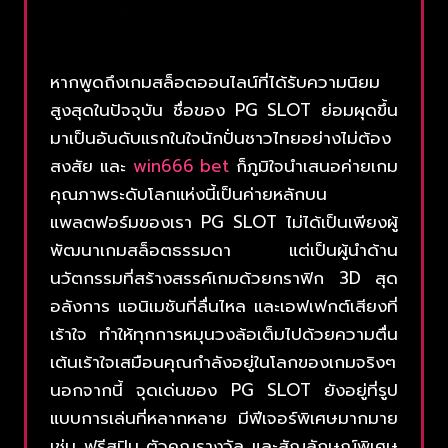
หากพูดถึงเกมสล็อตออนไลน์ที่ได้รับความนิยม
สูงสุดในปัจจุบัน ชื่อของ PG SLOT ย่อมผุดขึ้น
มาเป็นอันดับแรกในใจนักปั่นชาวไทยอย่างไม่ต้อง
สงสัย และ
win666 bet
ก็ภูมิใจนำเสนอค่ายเกม
คุณภาพระดับโลกแห่งนี้เป็นค่ายหลักบน
แพลตฟอร์มของเรา PG SLOT ไม่ได้เป็นเพียงผู้
พัฒนาเกมสล็อตธรรมดา แต่เป็นผู้นำด้าน
นวัตกรรมที่สร้างสรรค์เกมด้วยกราฟิก 3D สุด
อลังการ แอนิเมชันที่ลื่นไหล และเอฟเฟกต์เสียงที่
เร้าใจ ทำให้ทุกการหมุนวงล้อเต็มไปด้วยความตื่น
เต้นเร้าใจเสมือนคุณกำลังอยู่ในโลกของเกมจริงๆ
นอกจากนี้ จุดเด่นของ PG SLOT ยังอยู่ที่รูป
แบบการเล่นที่หลากหลาย มีฟีเจอร์พิเศษมากมาย
เช่น ฟรีสปิน ตัวคูณรางวัล และสัญลักษณ์พิเศษ